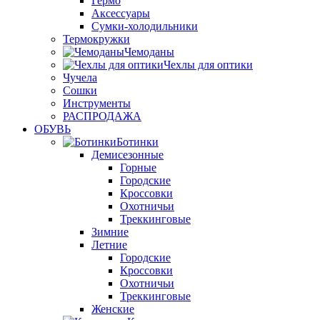
Гермо
Аксессуары
Сумки-холодильники
Термокружки
Чемоданы
Чехлы для оптики
Чучела
Сошки
Инструменты
РАСПРОДАЖА
ОБУВЬ
Ботинки
Демисезонные
Горные
Городские
Кроссовки
Охотничьи
Треккинговые
Зимние
Летние
Городские
Кроссовки
Охотничьи
Треккинговые
Женские