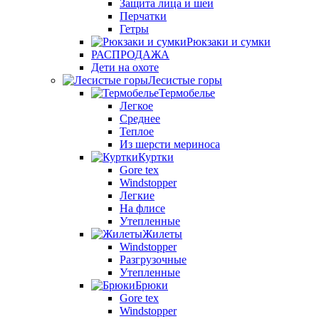
Защита лица и шеи
Перчатки
Гетры
Рюкзаки и сумки
РАСПРОДАЖА
Дети на охоте
Лесистые горы
Термобелье
Легкое
Среднее
Теплое
Из шерсти мериноса
Куртки
Gore tex
Windstopper
Легкие
На флисе
Утепленные
Жилеты
Windstopper
Разгрузочные
Утепленные
Брюки
Gore tex
Windstopper