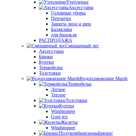
Утепление
Аксессуары
Головные уборы
Перчатки
Защита лица и шеи
Балаклава
для бинокля
РАСПРОДАЖА
Смешанный лес
Аксессуары
Брюки
Куртки
Термобелье
Толстовки
Водоплавающие Marsh
Термобелье
Легкое
Теплое
Толстовки
Куртки
Windstopper
Gore tex
Жилеты
Windstopper
Брюки/