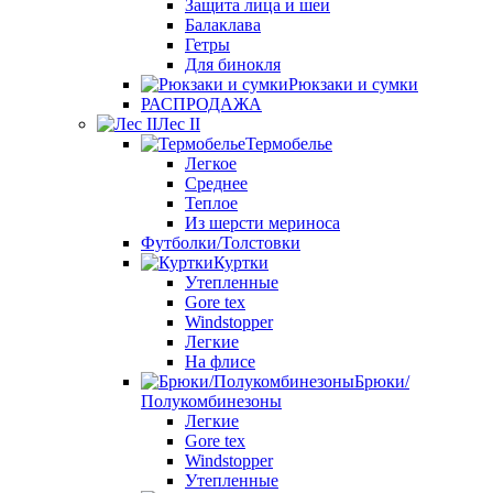
Защита лица и шеи
Балаклава
Гетры
Для бинокля
Рюкзаки и сумки
РАСПРОДАЖА
Лес II
Термобелье
Легкое
Среднее
Теплое
Из шерсти мериноса
Футболки/Толстовки
Куртки
Утепленные
Gore tex
Windstopper
Легкие
На флисе
Брюки/
Полукомбинезоны
Легкие
Gore tex
Windstopper
Утепленные