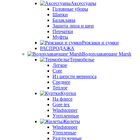
Аксессуары
Головные уборы
Шапки
Балаклавы
Защита лица и шеи
Перчатки
Муфты
Рюкзаки и сумки
РАСПРОДАЖА
Водоплавающие Marsh
Термобелье
Легкое
Core
Из шерсти мериноса
Среднее
Теплое
Куртки
На флисе
Gore tex
Windstopper
Утепленные
Жилеты
Windstopper
Утепленые
Разгрузочные