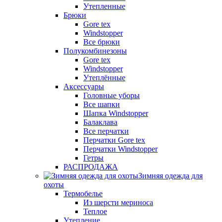
Утепленные
Брюки
Gore tex
Windstopper
Все брюки
Полукомбинезоны
Gore tex
Windstopper
Утеплённые
Аксессуары
Головные уборы
Все шапки
Шапка Windstopper
Балаклава
Все перчатки
Перчатки Gore tex
Перчатки Windstopper
Гетры
РАСПРОДАЖА
Зимняя одежда для
охоты
Термобелье
Из шерсти мериноса
Теплое
Утепление