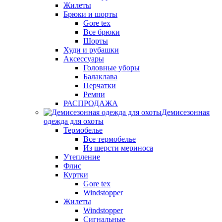
Жилеты
Брюки и шорты
Gore tex
Все брюки
Шорты
Худи и рубашки
Аксессуары
Головные уборы
Балаклава
Перчатки
Ремни
РАСПРОДАЖА
Демисезонная
одежда для охоты
Термобелье
Все термобелье
Из шерсти мериноса
Утепление
Флис
Куртки
Gore tex
Windstopper
Жилеты
Windstopper
Сигнальные