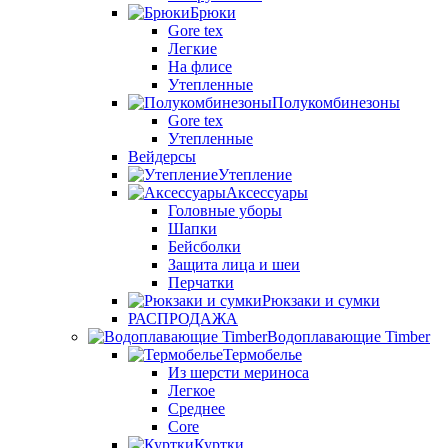
Брюки
Gore tex
Легкие
На флисе
Утепленные
Полукомбинезоны
Gore tex
Утепленные
Вейдерсы
Утепление
Аксессуары
Головные уборы
Шапки
Бейсболки
Защита лица и шеи
Перчатки
Рюкзаки и сумки
РАСПРОДАЖА
Водоплавающие Timber
Термобелье
Из шерсти мериноса
Легкое
Среднее
Core
Куртки