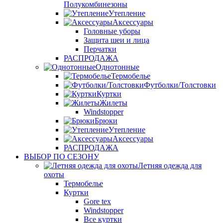
Полукомбинезоны
Утепление
Аксессуары
Головные уборы
Защита шеи и лица
Перчатки
РАСПРОДАЖА
Однотонные
Термобелье
Футболки/Толстовки
Куртки
Жилеты
Windstopper
Брюки
Утепление
Аксессуары
РАСПРОДАЖА
ВЫБОР ПО СЕЗОНУ
Летняя одежда для
охоты
Термобелье
Куртки
Gore tex
Windstopper
Все куртки