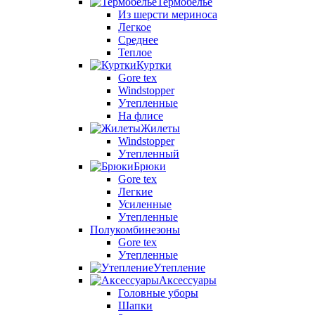
Термобелье
Из шерсти мериноса
Легкое
Среднее
Теплое
Куртки
Gore tex
Windstopper
Утепленные
На флисе
Жилеты
Windstopper
Утепленный
Брюки
Gore tex
Легкие
Усиленные
Утепленные
Полукомбинезоны
Gore tex
Утепленные
Утепление
Аксессуары
Головные уборы
Шапки