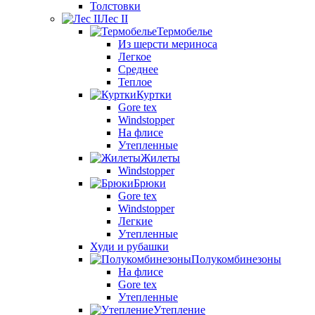
Толстовки
Лес II
Термобелье
Из шерсти мериноса
Легкое
Среднее
Теплое
Куртки
Gore tex
Windstopper
На флисе
Утепленные
Жилеты
Windstopper
Брюки
Gore tex
Windstopper
Легкие
Утепленные
Худи и рубашки
Полукомбинезоны
На флисе
Gore tex
Утепленные
Утепление