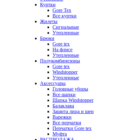
Куртки
Gore Tex
Все куртки
Жилеты
Сигнальные
Утепленные
Брюки
Gore tex
На флисе
Утепленные
Полукомбинезоны
Gore tex
Windstopper
Утепленные
Аксессуары
Головные уборы
Все шапки
Шапка Windstopper
Балаклава
Защита лица и шеи
Варежки
Все перчатки
Перчатки Gore tex
Муфта
РАСПРОДАЖА