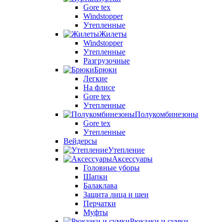
Gore tex
Windstopper
Утепленные
Жилеты
Windstopper
Утепленные
Разгрузочные
Брюки
Легкие
На флисе
Gore tex
Утепленные
Полукомбинезоны
Gore tex
Утепленные
Вейдерсы
Утепление
Аксессуары
Головные уборы
Шапки
Балаклава
Защита лица и шеи
Перчатки
Муфты
Рюкзаки и сумки