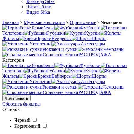
Команда Sitka
Читать блог
Видео Sitka
Главная
>
Мужская коллекция
>
Однотонные
>
Чемоданы
Термобелье
Футболки
Толстовки
Рубашки
Куртки
Жилеты
Брюки
Вейдерсы
Шорты
Утепление
Аксессуары
Рюкзаки и сумки
Чемоданы
Спальные мешки
РАСПРОДАЖА
Категории
Термобелье
Футболки
Толстовки
Рубашки
Куртки
Жилеты
Брюки
Вейдерсы
Шорты
Утепление
Аксессуары
Рюкзаки и сумки
Чемоданы
Спальные мешки
РАСПРОДАЖА
Сбросить фильтры
Оттенок
Черный
Коричневый