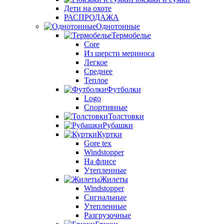
Дети на охоте
РАСПРОДАЖА
Однотонные
Термобелье
Core
Из шерсти мериноса
Легкое
Среднее
Теплое
Футболки
Logo
Спортивные
Толстовки
Рубашки
Куртки
Gore tex
Windstopper
На флисе
Утепленные
Жилеты
Windstopper
Сигнальные
Утепленные
Разгрузочные