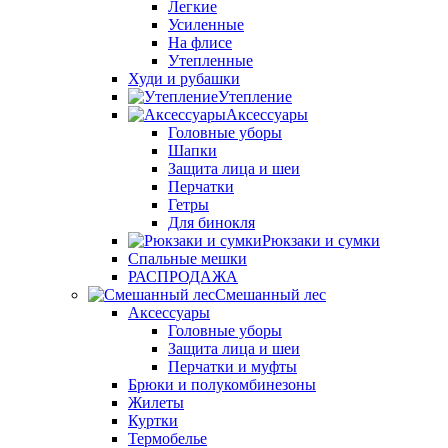
Легкие
Усиленные
На флисе
Утепленные
Худи и рубашки
Утепление
Аксессуары
Головные уборы
Шапки
Защита лица и шеи
Перчатки
Гетры
Для бинокля
Рюкзаки и сумки
Спальные мешки
РАСПРОДАЖА
Смешанный лес
Аксессуары
Головные уборы
Защита лица и шеи
Перчатки и муфты
Брюки и полукомбинезоны
Жилеты
Куртки
Термобелье