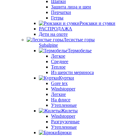
Шапки
Защита лица и шеи
Перчатки
Гетры
Рюкзаки и сумки
РАСПРОДАЖА
Дети на охоте
Лесистые горы
Subalpine
Термобелье
Легкое
Среднее
Теплое
Из шерсти мериноса
Куртки
Gore tex
Windstopper
Легкие
На флисе
Утепленные
Жилеты
Windstopper
Разгрузочные
Утепленные
Брюки