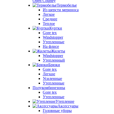
Open Country
Термобелье
Из шерсти мериноса
Легкое
Среднее
Теплое
Куртки
Gore tex
Windstopper
Утепленные
На флисе
Жилеты
Windstopper
Утепленный
Брюки
Gore tex
Легкие
Усиленные
Утепленные
Полукомбинезоны
Gore tex
Утепленные
Утепление
Аксессуары
Головные уборы