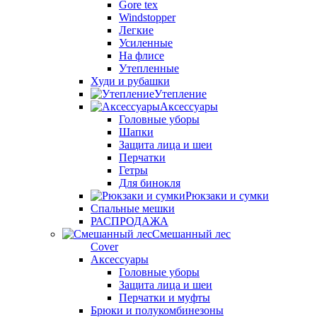
Gore tex
Windstopper
Легкие
Усиленные
На флисе
Утепленные
Худи и рубашки
Утепление
Аксессуары
Головные уборы
Шапки
Защита лица и шеи
Перчатки
Гетры
Для бинокля
Рюкзаки и сумки
Спальные мешки
РАСПРОДАЖА
Смешанный лес
Cover
Аксессуары
Головные уборы
Защита лица и шеи
Перчатки и муфты
Брюки и полукомбинезоны