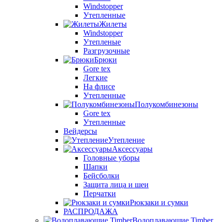
Windstopper
Утепленные
Жилеты
Windstopper
Утепленые
Разгрузочные
Брюки
Gore tex
Легкие
На флисе
Утепленные
Полукомбинезоны
Gore tex
Утепленные
Вейдерсы
Утепление
Аксессуары
Головные уборы
Шапки
Бейсболки
Защита лица и шеи
Перчатки
Рюкзаки и сумки
РАСПРОДАЖА
Водоплавающие Timber