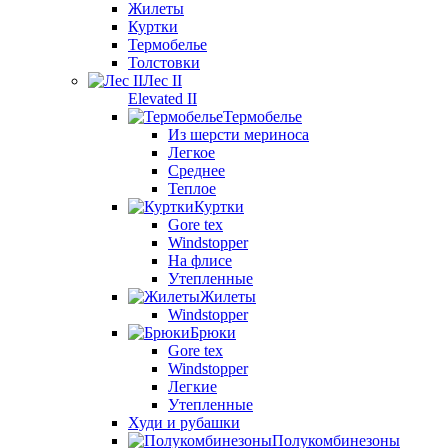
Жилеты
Куртки
Термобелье
Толстовки
Лес II
Elevated II
Термобелье
Из шерсти мериноса
Легкое
Среднее
Теплое
Куртки
Gore tex
Windstopper
На флисе
Утепленные
Жилеты
Windstopper
Брюки
Gore tex
Windstopper
Легкие
Утепленные
Худи и рубашки
Полукомбинезоны