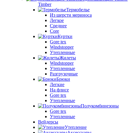
Timber
Термобелье
Из шерсти мериноса
Легкое
Среднее
Core
Куртки
Gore tex
Windstopper
Утепленные
Жилеты
Windstopper
Утепленные
Разгрузочные
Брюки
Легкие
На флисе
Gore tex
Утепленные
Полукомбинезоны
Gore tex
Утепленные
Вейдерсы
Утепление
Аксессуары