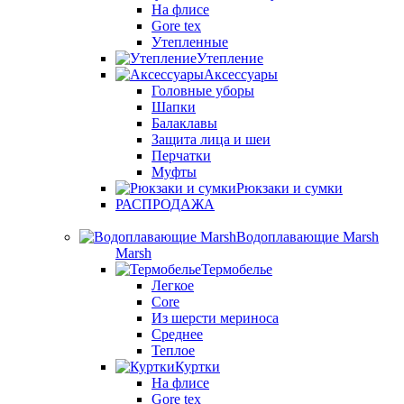
На флисе
Gore tex
Утепленные
Утепление
Аксессуары
Головные уборы
Шапки
Балаклавы
Защита лица и шеи
Перчатки
Муфты
Рюкзаки и сумки
РАСПРОДАЖА
Водоплавающие Marsh
Marsh
Термобелье
Легкое
Core
Из шерсти мериноса
Среднее
Теплое
Куртки
На флисе
Gore tex