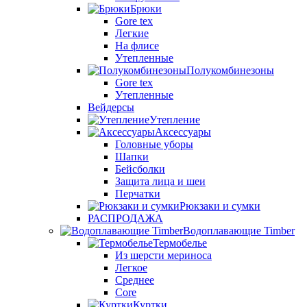
Брюки
Gore tex
Легкие
На флисе
Утепленные
Полукомбинезоны
Gore tex
Утепленные
Вейдерсы
Утепление
Аксессуары
Головные уборы
Шапки
Бейсболки
Защита лица и шеи
Перчатки
Рюкзаки и сумки
РАСПРОДАЖА
Водоплавающие Timber
Термобелье
Из шерсти мериноса
Легкое
Среднее
Core
Куртки