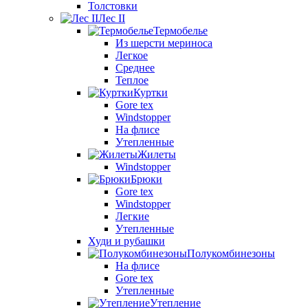
Толстовки
Лес II
Термобелье
Из шерсти мериноса
Легкое
Среднее
Теплое
Куртки
Gore tex
Windstopper
На флисе
Утепленные
Жилеты
Windstopper
Брюки
Gore tex
Windstopper
Легкие
Утепленные
Худи и рубашки
Полукомбинезоны
На флисе
Gore tex
Утепленные
Утепление