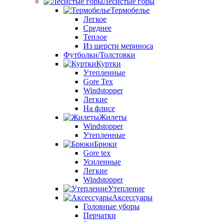
Лесистые горы
Термобелье
Легкое
Среднее
Теплое
Из шерсти мериноса
Футболки/Толстовки
Куртки
Утепленные
Gore Tex
Windstopper
Легкие
На флисе
Жилеты
Windstopper
Утепленные
Брюки
Gore tex
Усиленные
Легкие
Windstopper
Утепление
Аксессуары
Головные уборы
Перчатки