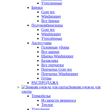
Утепленные
Брюки
Gore tex
Windstopper
Все брюки
Полукомбинезоны
Gore tex
Windstopper
Утеплённые
Аксессуары
Головные уборы
Все шапки
Шапка Windstopper
Балаклава
Все перчатки
Перчатки Gore tex
Перчатки Windstopper
Гетры
РАСПРОДАЖА
Зимняя одежда для
охоты
Термобелье
Из шерсти мериноса
Теплое
Утепление