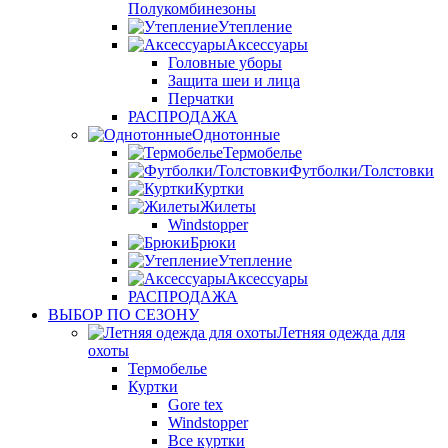
Полукомбинезоны
Утепление
Аксессуары
Головные уборы
Защита шеи и лица
Перчатки
РАСПРОДАЖА
Однотонные
Термобелье
Футболки/Толстовки
Куртки
Жилеты
Windstopper
Брюки
Утепление
Аксессуары
РАСПРОДАЖА
ВЫБОР ПО СЕЗОНУ
Летняя одежда для
охоты
Термобелье
Куртки
Gore tex
Windstopper
Все куртки