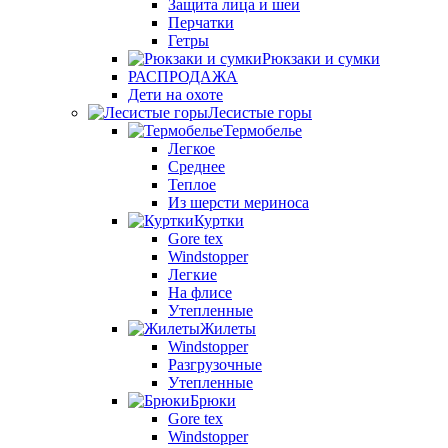
Защита лица и шеи
Перчатки
Гетры
Рюкзаки и сумки
РАСПРОДАЖА
Дети на охоте
Лесистые горы
Термобелье
Легкое
Среднее
Теплое
Из шерсти мериноса
Куртки
Gore tex
Windstopper
Легкие
На флисе
Утепленные
Жилеты
Windstopper
Разгрузочные
Утепленные
Брюки
Gore tex
Windstopper