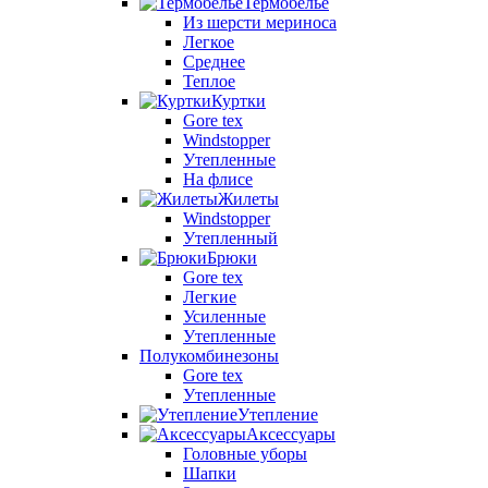
Термобелье
Из шерсти мериноса
Легкое
Среднее
Теплое
Куртки
Gore tex
Windstopper
Утепленные
На флисе
Жилеты
Windstopper
Утепленный
Брюки
Gore tex
Легкие
Усиленные
Утепленные
Полукомбинезоны
Gore tex
Утепленные
Утепление
Аксессуары
Головные уборы
Шапки