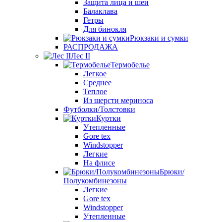
Защита лица и шеи
Балаклава
Гетры
Для бинокля
Рюкзаки и сумки
РАСПРОДАЖА
Лес II
Термобелье
Легкое
Среднее
Теплое
Из шерсти мериноса
Футболки/Толстовки
Куртки
Утепленные
Gore tex
Windstopper
Легкие
На флисе
Брюки/
Полукомбинезоны
Легкие
Gore tex
Windstopper
Утепленные