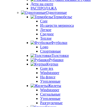
Дети на охоте
РАСПРОДАЖА
Однотонные
Термобелье
Core
Из шерсти мериноса
Легкое
Среднее
Теплое
Футболки
Logo
Спортивные
Толстовки
Рубашки
Куртки
Gore tex
Windstopper
На флисе
Утепленные
Жилеты
Windstopper
Сигнальные
Утепленные
Разгрузочные