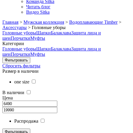
Команда Sitka
Читать блог
Видео Sitka
Главная
>
Мужская коллекция
>
Водоплавающие Timber
>
Аксессуары
>
Головные уборы
Головные уборы
Шапки
Балаклава
Защита лица и
шеи
Перчатки
Муфты
Категории
Головные уборы
Шапки
Балаклава
Защита лица и
шеи
Перчатки
Муфты
Сбросить фильтры
Размер в наличии
one size
В наличии
Цена
Распродажа