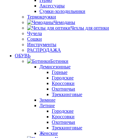
Гермо
Аксессуары
Сумки-холодильники
Термокружки
Чемоданы
Чехлы для оптики
Чучела
Сошки
Инструменты
РАСПРОДАЖА
ОБУВЬ
Ботинки
Демисезонные
Горные
Городские
Кроссовки
Охотничьи
Треккинговые
Зимние
Летние
Городские
Кроссовки
Охотничьи
Треккинговые
Женские