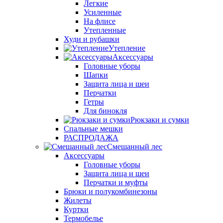
Легкие
Усиленные
На флисе
Утепленные
Худи и рубашки
Утепление
Аксессуары
Головные уборы
Шапки
Защита лица и шеи
Перчатки
Гетры
Для бинокля
Рюкзаки и сумки
Спальные мешки
РАСПРОДАЖА
Смешанный лес
Аксессуары
Головные уборы
Защита лица и шеи
Перчатки и муфты
Брюки и полукомбинезоны
Жилеты
Куртки
Термобелье