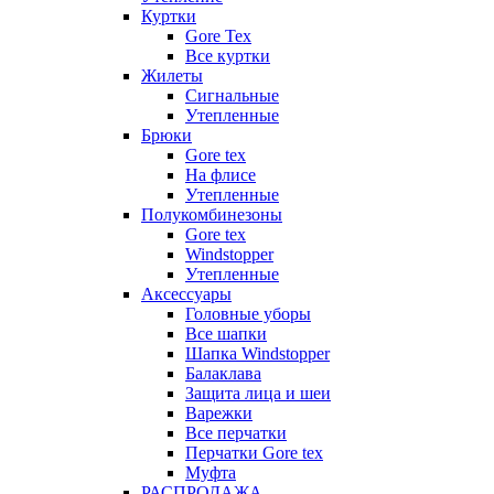
Куртки
Gore Tex
Все куртки
Жилеты
Сигнальные
Утепленные
Брюки
Gore tex
На флисе
Утепленные
Полукомбинезоны
Gore tex
Windstopper
Утепленные
Аксессуары
Головные уборы
Все шапки
Шапка Windstopper
Балаклава
Защита лица и шеи
Варежки
Все перчатки
Перчатки Gore tex
Муфта
РАСПРОДАЖА