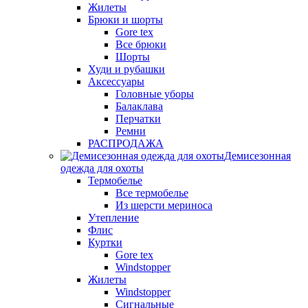
Жилеты
Брюки и шорты
Gore tex
Все брюки
Шорты
Худи и рубашки
Аксессуары
Головные уборы
Балаклава
Перчатки
Ремни
РАСПРОДАЖА
Демисезонная
одежда для охоты
Термобелье
Все термобелье
Из шерсти мериноса
Утепление
Флис
Куртки
Gore tex
Windstopper
Жилеты
Windstopper
Сигнальные