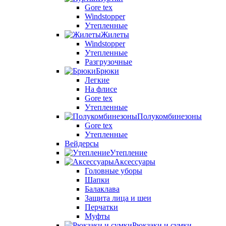
Gore tex
Windstopper
Утепленные
Жилеты
Windstopper
Утепленные
Разгрузочные
Брюки
Легкие
На флисе
Gore tex
Утепленные
Полукомбинезоны
Gore tex
Утепленные
Вейдерсы
Утепление
Аксессуары
Головные уборы
Шапки
Балаклава
Защита лица и шеи
Перчатки
Муфты
Рюкзаки и сумки