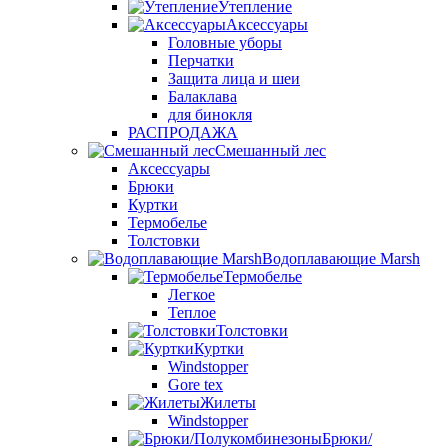
Утепление
Аксессуары
Головные уборы
Перчатки
Защита лица и шеи
Балаклава
для бинокля
РАСПРОДАЖА
Смешанный лес
Аксессуары
Брюки
Куртки
Термобелье
Толстовки
Водоплавающие Marsh
Термобелье
Легкое
Теплое
Толстовки
Куртки
Windstopper
Gore tex
Жилеты
Windstopper
Брюки/