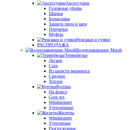
Аксессуары
Головные уборы
Шапки
Балаклавы
Защита лица и шеи
Перчатки
Муфты
Рюкзаки и сумки
РАСПРОДАЖА
Водоплавающие Marsh
Термобелье
Легкое
Core
Из шерсти мериноса
Среднее
Теплое
Куртки
На флисе
Gore tex
Windstopper
Утепленные
Жилеты
Windstopper
Утепленые
Разгрузочные