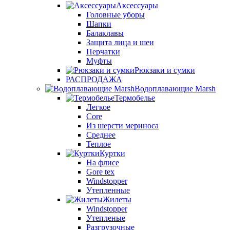
Аксессуары
Головные уборы
Шапки
Балаклавы
Защита лица и шеи
Перчатки
Муфты
Рюкзаки и сумки
РАСПРОДАЖА
Водоплавающие Marsh
Термобелье
Легкое
Core
Из шерсти мериноса
Среднее
Теплое
Куртки
На флисе
Gore tex
Windstopper
Утепленные
Жилеты
Windstopper
Утепленые
Разгрузочные