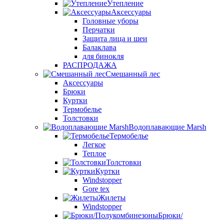
Утепление
Аксессуары
Головные уборы
Перчатки
Защита лица и шеи
Балаклава
для бинокля
РАСПРОДАЖА
Смешанный лес
Аксессуары
Брюки
Куртки
Термобелье
Толстовки
Водоплавающие Marsh
Термобелье
Легкое
Теплое
Толстовки
Куртки
Windstopper
Gore tex
Жилеты
Windstopper
Брюки/