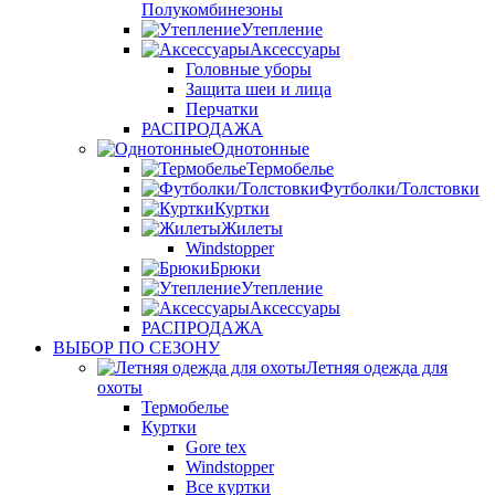
Полукомбинезоны
Утепление
Аксессуары
Головные уборы
Защита шеи и лица
Перчатки
РАСПРОДАЖА
Однотонные
Термобелье
Футболки/Толстовки
Куртки
Жилеты
Windstopper
Брюки
Утепление
Аксессуары
РАСПРОДАЖА
ВЫБОР ПО СЕЗОНУ
Летняя одежда для
охоты
Термобелье
Куртки
Gore tex
Windstopper
Все куртки