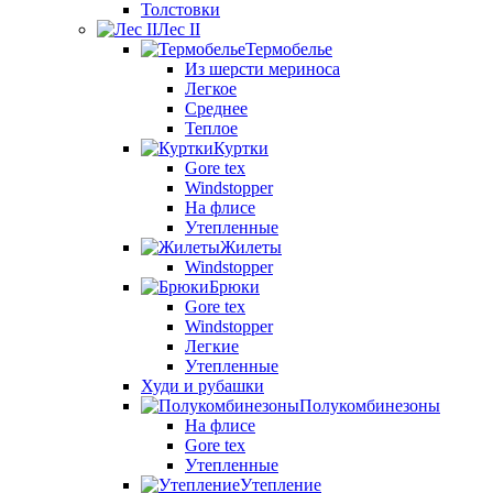
Толстовки
Лес II
Термобелье
Из шерсти мериноса
Легкое
Среднее
Теплое
Куртки
Gore tex
Windstopper
На флисе
Утепленные
Жилеты
Windstopper
Брюки
Gore tex
Windstopper
Легкие
Утепленные
Худи и рубашки
Полукомбинезоны
На флисе
Gore tex
Утепленные
Утепление