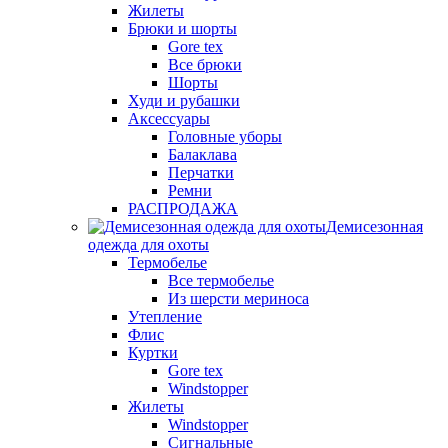
Жилеты
Брюки и шорты
Gore tex
Все брюки
Шорты
Худи и рубашки
Аксессуары
Головные уборы
Балаклава
Перчатки
Ремни
РАСПРОДАЖА
Демисезонная
одежда для охоты
Термобелье
Все термобелье
Из шерсти мериноса
Утепление
Флис
Куртки
Gore tex
Windstopper
Жилеты
Windstopper
Сигнальные