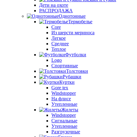
Дети на охоте
РАСПРОДАЖА
Однотонные
Термобелье
Core
Из шерсти мериноса
Легкое
Среднее
Теплое
Футболки
Logo
Спортивные
Толстовки
Рубашки
Куртки
Gore tex
Windstopper
На флисе
Утепленные
Жилеты
Windstopper
Сигнальные
Утепленные
Разгрузочные