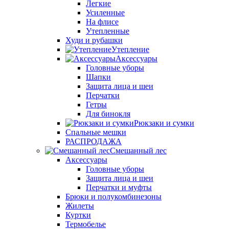
Легкие
Усиленные
На флисе
Утепленные
Худи и рубашки
Утепление
Аксессуары
Головные уборы
Шапки
Защита лица и шеи
Перчатки
Гетры
Для бинокля
Рюкзаки и сумки
Спальные мешки
РАСПРОДАЖА
Смешанный лес
Аксессуары
Головные уборы
Защита лица и шеи
Перчатки и муфты
Брюки и полукомбинезоны
Жилеты
Куртки
Термобелье