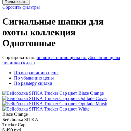
Сбросить фильтры
Сигнальные шапки для
охоты коллекция
Однотонные
Сортировать по:
по возрастанию цены
по убыванию цены
новинки
скидка
По возрастанию цены
По убыванию цены
По размеру скидки
Blaze Orange
Бейсболка SITKA
Trucker Cap
6 490 руб.