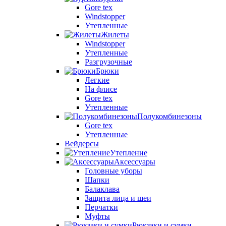
Gore tex
Windstopper
Утепленные
Жилеты
Windstopper
Утепленные
Разгрузочные
Брюки
Легкие
На флисе
Gore tex
Утепленные
Полукомбинезоны
Gore tex
Утепленные
Вейдерсы
Утепление
Аксессуары
Головные уборы
Шапки
Балаклава
Защита лица и шеи
Перчатки
Муфты
Рюкзаки и сумки