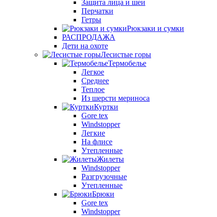
Защита лица и шеи
Перчатки
Гетры
Рюкзаки и сумки
РАСПРОДАЖА
Дети на охоте
Лесистые горы
Термобелье
Легкое
Среднее
Теплое
Из шерсти мериноса
Куртки
Gore tex
Windstopper
Легкие
На флисе
Утепленные
Жилеты
Windstopper
Разгрузочные
Утепленные
Брюки
Gore tex
Windstopper