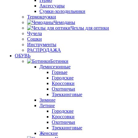
Гермо
Аксессуары
Сумки-холодильники
Термокружки
Чемоданы
Чехлы для оптики
Чучела
Сошки
Инструменты
РАСПРОДАЖА
ОБУВЬ
Ботинки
Демисезонные
Горные
Городские
Кроссовки
Охотничьи
Треккинговые
Зимние
Летние
Городские
Кроссовки
Охотничьи
Треккинговые
Женские