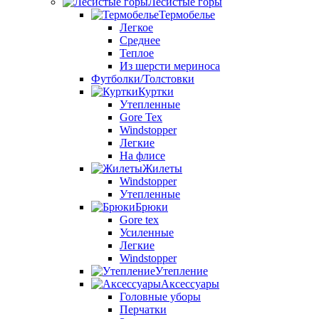
Лесистые горы
Термобелье
Легкое
Среднее
Теплое
Из шерсти мериноса
Футболки/Толстовки
Куртки
Утепленные
Gore Tex
Windstopper
Легкие
На флисе
Жилеты
Windstopper
Утепленные
Брюки
Gore tex
Усиленные
Легкие
Windstopper
Утепление
Аксессуары
Головные уборы
Перчатки