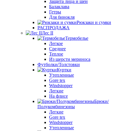
Защита лица и шеи
Балаклава
Гетры
Для бинокля
Рюкзаки и сумки
РАСПРОДАЖА
Лес II
Термобелье
Легкое
Среднее
Теплое
Из шерсти мериноса
Футболки/Толстовки
Куртки
Утепленные
Gore tex
Windstopper
Легкие
На флисе
Брюки/
Полукомбинезоны
Легкие
Gore tex
Windstopper
Утепленные