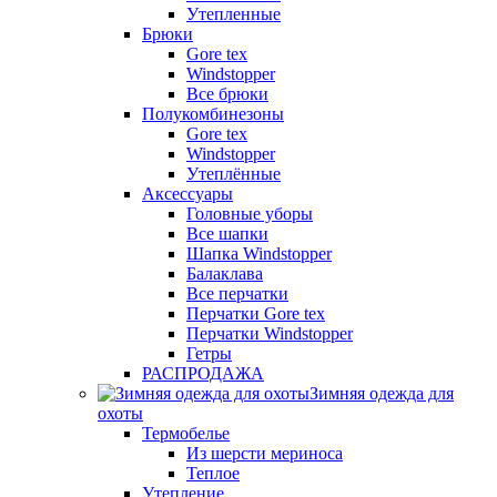
Утепленные
Брюки
Gore tex
Windstopper
Все брюки
Полукомбинезоны
Gore tex
Windstopper
Утеплённые
Аксессуары
Головные уборы
Все шапки
Шапка Windstopper
Балаклава
Все перчатки
Перчатки Gore tex
Перчатки Windstopper
Гетры
РАСПРОДАЖА
Зимняя одежда для
охоты
Термобелье
Из шерсти мериноса
Теплое
Утепление