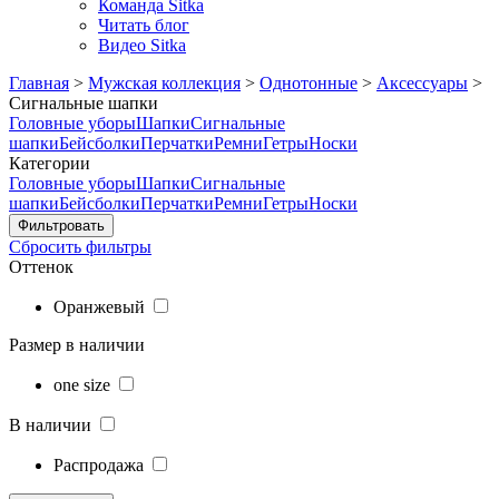
Команда Sitka
Читать блог
Видео Sitka
Главная
>
Мужская коллекция
>
Однотонные
>
Аксессуары
>
Сигнальные шапки
Головные уборы
Шапки
Сигнальные
шапки
Бейсболки
Перчатки
Ремни
Гетры
Носки
Категории
Головные уборы
Шапки
Сигнальные
шапки
Бейсболки
Перчатки
Ремни
Гетры
Носки
Сбросить фильтры
Оттенок
Оранжевый
Размер в наличии
one size
В наличии
Распродажа