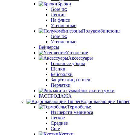
Брюки
Gore tex
Легкие
На флисе
Утепленные
Полукомбинезоны
Gore tex
Утепленные
Вейдерсы
Утепление
Аксессуары
Головные уборы
Шапки
Бейсболки
Защита лица и шеи
Перчатки
Рюкзаки и сумки
РАСПРОДАЖА
Водоплавающие Timber
Термобелье
Из шерсти мериноса
Легкое
Среднее
Core
Куртки