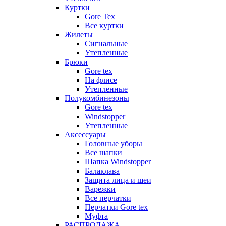
Куртки
Gore Tex
Все куртки
Жилеты
Сигнальные
Утепленные
Брюки
Gore tex
На флисе
Утепленные
Полукомбинезоны
Gore tex
Windstopper
Утепленные
Аксессуары
Головные уборы
Все шапки
Шапка Windstopper
Балаклава
Защита лица и шеи
Варежки
Все перчатки
Перчатки Gore tex
Муфта
РАСПРОДАЖА