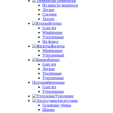
Термобелье
Из шерсти мериноса
Легкое
Среднее
Теплое
Куртки
Gore tex
Windstopper
Утепленные
На флисе
Жилеты
Windstopper
Утепленный
Брюки
Gore tex
Легкие
Усиленные
Утепленные
Полукомбинезоны
Gore tex
Утепленные
Утепление
Аксессуары
Головные уборы
Шапки