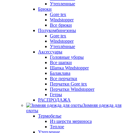
Утепленные
Брюки
Gore tex
Windstopper
Все брюки
Полукомбинезоны
Gore tex
Windstopper
Утеплённые
Аксессуары
Головные уборы
Все шапки
Шапка Windstopper
Балаклава
Все перчатки
Перчатки Gore tex
Перчатки Windstopper
Гетры
РАСПРОДАЖА
Зимняя одежда для
охоты
Термобелье
Из шерсти мериноса
Теплое
Утепление