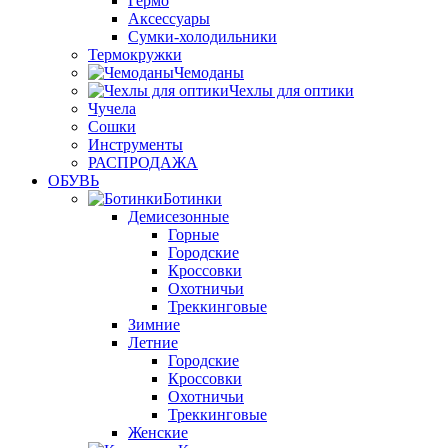
Гермо
Аксессуары
Сумки-холодильники
Термокружки
Чемоданы
Чехлы для оптики
Чучела
Сошки
Инструменты
РАСПРОДАЖА
ОБУВЬ
Ботинки
Демисезонные
Горные
Городские
Кроссовки
Охотничьи
Треккинговые
Зимние
Летние
Городские
Кроссовки
Охотничьи
Треккинговые
Женские