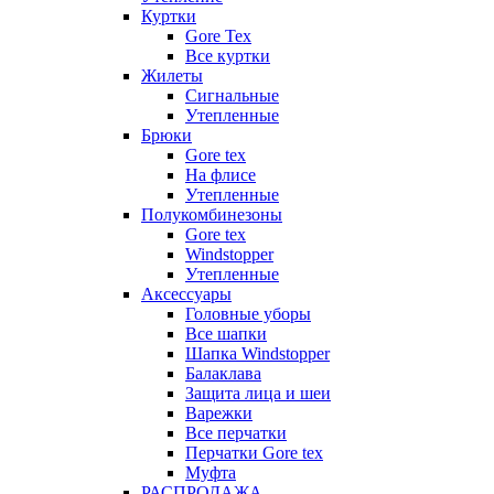
Куртки
Gore Tex
Все куртки
Жилеты
Сигнальные
Утепленные
Брюки
Gore tex
На флисе
Утепленные
Полукомбинезоны
Gore tex
Windstopper
Утепленные
Аксессуары
Головные уборы
Все шапки
Шапка Windstopper
Балаклава
Защита лица и шеи
Варежки
Все перчатки
Перчатки Gore tex
Муфта
РАСПРОДАЖА