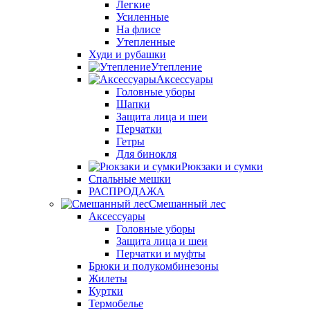
Легкие
Усиленные
На флисе
Утепленные
Худи и рубашки
Утепление
Аксессуары
Головные уборы
Шапки
Защита лица и шеи
Перчатки
Гетры
Для бинокля
Рюкзаки и сумки
Спальные мешки
РАСПРОДАЖА
Смешанный лес
Аксессуары
Головные уборы
Защита лица и шеи
Перчатки и муфты
Брюки и полукомбинезоны
Жилеты
Куртки
Термобелье