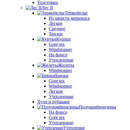
Толстовки
Лес II
Термобелье
Из шерсти мериноса
Легкое
Среднее
Теплое
Куртки
Gore tex
Windstopper
На флисе
Утепленные
Жилеты
Windstopper
Брюки
Gore tex
Windstopper
Легкие
Утепленные
Худи и рубашки
Полукомбинезоны
На флисе
Gore tex
Утепленные
Утепление