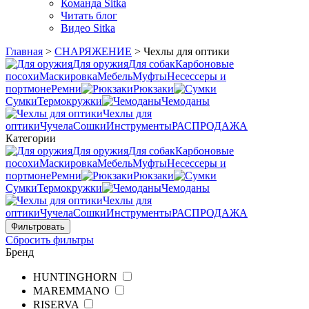
Команда Sitka
Читать блог
Видео Sitka
Главная
>
СНАРЯЖЕНИЕ
>
Чехлы для оптики
Для оружия
Для собак
Карбоновые
посохи
Маскировка
Мебель
Муфты
Несессеры и
портмоне
Ремни
Рюкзаки
Сумки
Термокружки
Чемоданы
Чехлы для
оптики
Чучела
Сошки
Инструменты
РАСПРОДАЖА
Категории
Для оружия
Для собак
Карбоновые
посохи
Маскировка
Мебель
Муфты
Несессеры и
портмоне
Ремни
Рюкзаки
Сумки
Термокружки
Чемоданы
Чехлы для
оптики
Чучела
Сошки
Инструменты
РАСПРОДАЖА
Сбросить фильтры
Бренд
HUNTINGHORN
MAREMMANO
RISERVA