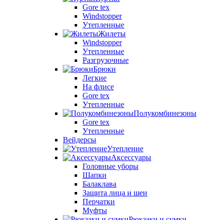
Gore tex
Windstopper
Утепленные
Жилеты
Windstopper
Утепленные
Разгрузочные
Брюки
Легкие
На флисе
Gore tex
Утепленные
Полукомбинезоны
Gore tex
Утепленные
Вейдерсы
Утепление
Аксессуары
Головные уборы
Шапки
Балаклава
Защита лица и шеи
Перчатки
Муфты
Рюкзаки и сумки