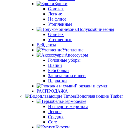
Брюки
Gore tex
Легкие
На флисе
Утепленные
Полукомбинезоны
Gore tex
Утепленные
Вейдерсы
Утепление
Аксессуары
Головные уборы
Шапки
Бейсболки
Защита лица и шеи
Перчатки
Рюкзаки и сумки
РАСПРОДАЖА
Водоплавающие Timber
Термобелье
Из шерсти мериноса
Легкое
Среднее
Core
Куртки