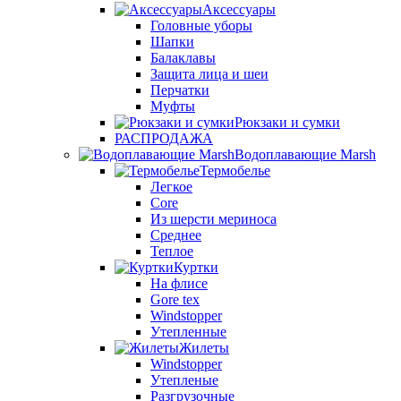
Аксессуары
Головные уборы
Шапки
Балаклавы
Защита лица и шеи
Перчатки
Муфты
Рюкзаки и сумки
РАСПРОДАЖА
Водоплавающие Marsh
Термобелье
Легкое
Core
Из шерсти мериноса
Среднее
Теплое
Куртки
На флисе
Gore tex
Windstopper
Утепленные
Жилеты
Windstopper
Утепленые
Разгрузочные