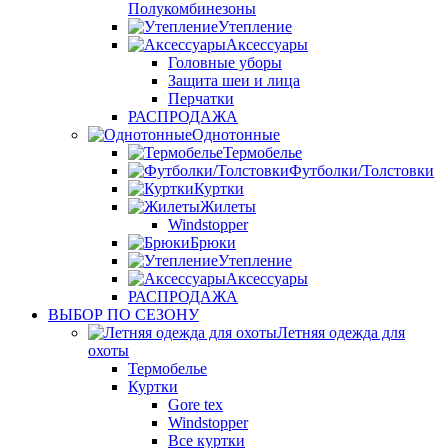
Полукомбинезоны
Утепление
Аксессуары
Головные уборы
Защита шеи и лица
Перчатки
РАСПРОДАЖА
Однотонные
Термобелье
Футболки/Толстовки
Куртки
Жилеты
Windstopper
Брюки
Утепление
Аксессуары
РАСПРОДАЖА
ВЫБОР ПО СЕЗОНУ
Летняя одежда для
охоты
Термобелье
Куртки
Gore tex
Windstopper
Все куртки