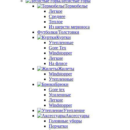
Лесистые горы
Термобелье
Легкое
Среднее
Теплое
Из шерсти мериноса
Футболки/Толстовки
Куртки
Утепленные
Gore Tex
Windstopper
Легкие
На флисе
Жилеты
Windstopper
Утепленные
Брюки
Gore tex
Усиленные
Легкие
Windstopper
Утепление
Аксессуары
Головные уборы
Перчатки