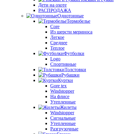
Дети на охоте
РАСПРОДАЖА
Однотонные
Термобелье
Core
Из шерсти мериноса
Легкое
Среднее
Теплое
Футболки
Logo
Спортивные
Толстовки
Рубашки
Куртки
Gore tex
Windstopper
На флисе
Утепленные
Жилеты
Windstopper
Сигнальные
Утепленные
Разгрузочные