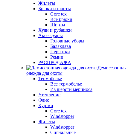
Жилеты
Брюки и шорты
Gore tex
Все брюки
Шорты
Худи и рубашки
Аксессуары
Головные уборы
Балаклава
Перчатки
Ремни
РАСПРОДАЖА
Демисезонная
одежда для охоты
Термобелье
Все термобелье
Из шерсти мериноса
Утепление
Флис
Куртки
Gore tex
Windstopper
Жилеты
Windstopper
Сигнальные