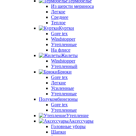
Термобелье
Из шерсти мериноса
Легкое
Среднее
Теплое
Куртки
Gore tex
Windstopper
Утепленные
На флисе
Жилеты
Windstopper
Утепленный
Брюки
Gore tex
Легкие
Усиленные
Утепленные
Полукомбинезоны
Gore tex
Утепленные
Утепление
Аксессуары
Головные уборы
Шапки