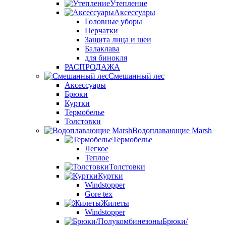
Утепление
Аксессуары
Головные уборы
Перчатки
Защита лица и шеи
Балаклава
для бинокля
РАСПРОДАЖА
Смешанный лес
Аксессуары
Брюки
Куртки
Термобелье
Толстовки
Водоплавающие Marsh
Термобелье
Легкое
Теплое
Толстовки
Куртки
Windstopper
Gore tex
Жилеты
Windstopper
Брюки/