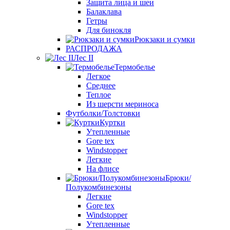
Защита лица и шеи
Балаклава
Гетры
Для бинокля
Рюкзаки и сумки
РАСПРОДАЖА
Лес II
Термобелье
Легкое
Среднее
Теплое
Из шерсти мериноса
Футболки/Толстовки
Куртки
Утепленные
Gore tex
Windstopper
Легкие
На флисе
Брюки/
Полукомбинезоны
Легкие
Gore tex
Windstopper
Утепленные