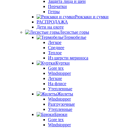
Защита лица и шеи
Перчатки
Гетры
Рюкзаки и сумки
РАСПРОДАЖА
Дети на охоте
Лесистые горы
Термобелье
Легкое
Среднее
Теплое
Из шерсти мериноса
Куртки
Gore tex
Windstopper
Легкие
На флисе
Утепленные
Жилеты
Windstopper
Разгрузочные
Утепленные
Брюки
Gore tex
Windstopper