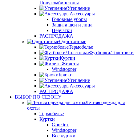
Полукомбинезоны
Утепление
Аксессуары
Головные уборы
Защита шеи и лица
Перчатки
РАСПРОДАЖА
Однотонные
Термобелье
Футболки/Толстовки
Куртки
Жилеты
Windstopper
Брюки
Утепление
Аксессуары
РАСПРОДАЖА
ВЫБОР ПО СЕЗОНУ
Летняя одежда для
охоты
Термобелье
Куртки
Gore tex
Windstopper
Все куртки