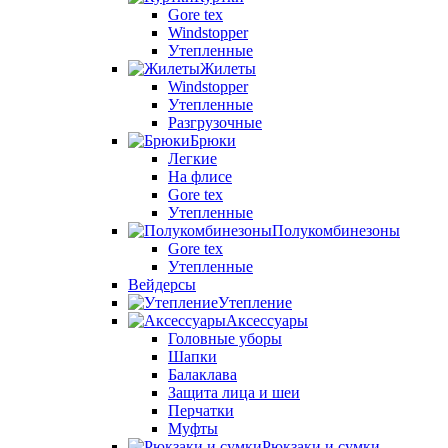
Gore tex
Windstopper
Утепленные
Жилеты
Windstopper
Утепленные
Разгрузочные
Брюки
Легкие
На флисе
Gore tex
Утепленные
Полукомбинезоны
Gore tex
Утепленные
Вейдерсы
Утепление
Аксессуары
Головные уборы
Шапки
Балаклава
Защита лица и шеи
Перчатки
Муфты
Рюкзаки и сумки