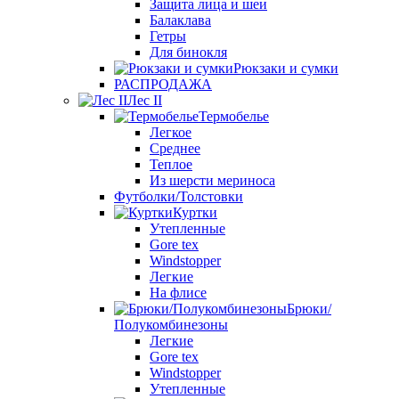
Защита лица и шеи
Балаклава
Гетры
Для бинокля
Рюкзаки и сумки
РАСПРОДАЖА
Лес II
Термобелье
Легкое
Среднее
Теплое
Из шерсти мериноса
Футболки/Толстовки
Куртки
Утепленные
Gore tex
Windstopper
Легкие
На флисе
Брюки/
Полукомбинезоны
Легкие
Gore tex
Windstopper
Утепленные