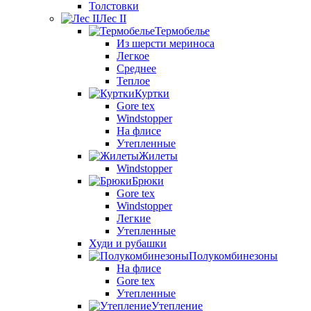
Толстовки
Лес II
Термобелье
Из шерсти мериноса
Легкое
Среднее
Теплое
Куртки
Gore tex
Windstopper
На флисе
Утепленные
Жилеты
Windstopper
Брюки
Gore tex
Windstopper
Легкие
Утепленные
Худи и рубашки
Полукомбинезоны
На флисе
Gore tex
Утепленные
Утепление