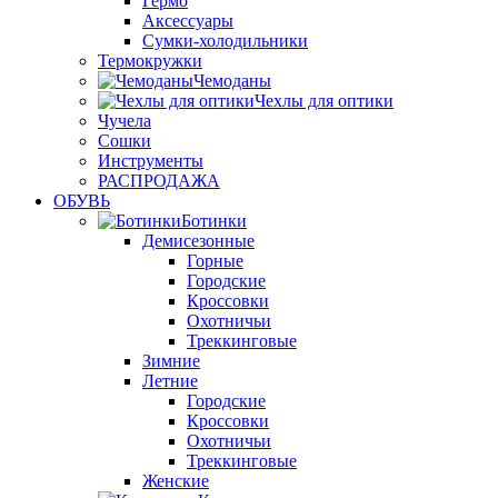
Гермо
Аксессуары
Сумки-холодильники
Термокружки
Чемоданы
Чехлы для оптики
Чучела
Сошки
Инструменты
РАСПРОДАЖА
ОБУВЬ
Ботинки
Демисезонные
Горные
Городские
Кроссовки
Охотничьи
Треккинговые
Зимние
Летние
Городские
Кроссовки
Охотничьи
Треккинговые
Женские