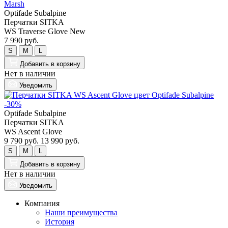
Optifade Subalpine
Перчатки SITKA
WS Traverse Glove New
7 990 руб.
S
M
L
Добавить
в корзину
Нет в наличии
Уведомить
-30%
Optifade Subalpine
Перчатки SITKA
WS Ascent Glove
9 790 руб.
13 990 руб.
S
M
L
Добавить
в корзину
Нет в наличии
Уведомить
Компания
Наши преимущества
История