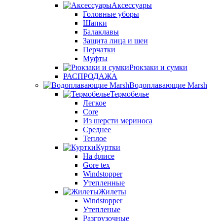
Аксессуары
Головные уборы
Шапки
Балаклавы
Защита лица и шеи
Перчатки
Муфты
Рюкзаки и сумки
РАСПРОДАЖА
Водоплавающие Marsh
Термобелье
Легкое
Core
Из шерсти мериноса
Среднее
Теплое
Куртки
На флисе
Gore tex
Windstopper
Утепленные
Жилеты
Windstopper
Утепленые
Разгрузочные