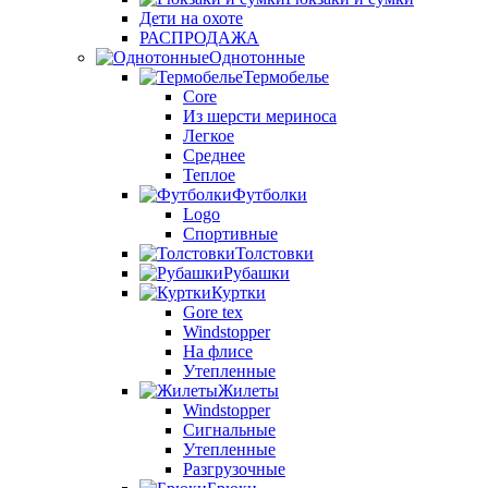
Дети на охоте
РАСПРОДАЖА
Однотонные
Термобелье
Core
Из шерсти мериноса
Легкое
Среднее
Теплое
Футболки
Logo
Спортивные
Толстовки
Рубашки
Куртки
Gore tex
Windstopper
На флисе
Утепленные
Жилеты
Windstopper
Сигнальные
Утепленные
Разгрузочные