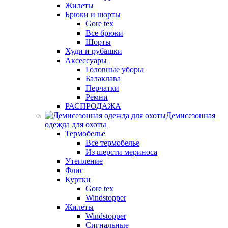
Жилеты
Брюки и шорты
Gore tex
Все брюки
Шорты
Худи и рубашки
Аксессуары
Головные уборы
Балаклава
Перчатки
Ремни
РАСПРОДАЖА
Демисезонная
одежда для охоты
Термобелье
Все термобелье
Из шерсти мериноса
Утепление
Флис
Куртки
Gore tex
Windstopper
Жилеты
Windstopper
Сигнальные