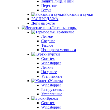
Защита лица и шеи
Перчатки
Гетры
Рюкзаки и сумки
РАСПРОДАЖА
Дети на охоте
Лесистые горы
Термобелье
Легкое
Среднее
Теплое
Из шерсти мериноса
Куртки
Gore tex
Windstopper
Легкие
На флисе
Утепленные
Жилеты
Windstopper
Разгрузочные
Утепленные
Брюки
Gore tex
Windstopper