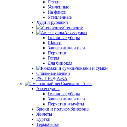
Легкие
Усиленные
На флисе
Утепленные
Худи и рубашки
Утепление
Аксессуары
Головные уборы
Шапки
Защита лица и шеи
Перчатки
Гетры
Для бинокля
Рюкзаки и сумки
Спальные мешки
РАСПРОДАЖА
Смешанный лес
Аксессуары
Головные уборы
Защита лица и шеи
Перчатки и муфты
Брюки и полукомбинезоны
Жилеты
Куртки
Термобелье