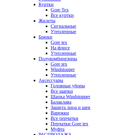
Куртки
Gore Tex
Все куртки
Жилеты
Сигнальные
Утепленные
Брюки
Gore tex
На флисе
Утепленные
Полукомбинезоны
Gore tex
Windstopper
Утепленные
Аксессуары
Головные уборы
Все шапки
Шапка Windstopper
Балаклава
Защита лица и шеи
Варежки
Все перчатки
Перчатки Gore tex
Муфта
РАСПРОДАЖА