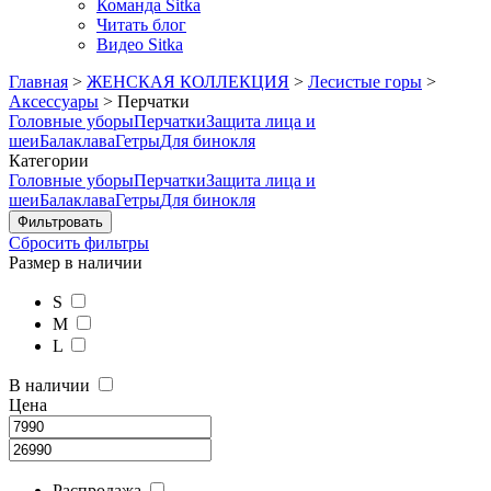
Команда Sitka
Читать блог
Видео Sitka
Главная
>
ЖЕНСКАЯ КОЛЛЕКЦИЯ
>
Лесистые горы
>
Аксессуары
>
Перчатки
Головные уборы
Перчатки
Защита лица и
шеи
Балаклава
Гетры
Для бинокля
Категории
Головные уборы
Перчатки
Защита лица и
шеи
Балаклава
Гетры
Для бинокля
Сбросить фильтры
Размер в наличии
S
M
L
В наличии
Цена
Распродажа