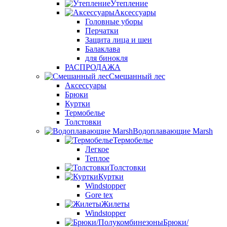
Утепление
Аксессуары
Головные уборы
Перчатки
Защита лица и шеи
Балаклава
для бинокля
РАСПРОДАЖА
Смешанный лес
Аксессуары
Брюки
Куртки
Термобелье
Толстовки
Водоплавающие Marsh
Термобелье
Легкое
Теплое
Толстовки
Куртки
Windstopper
Gore tex
Жилеты
Windstopper
Брюки/