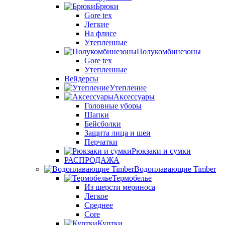
Брюки
Gore tex
Легкие
На флисе
Утепленные
Полукомбинезоны
Gore tex
Утепленные
Вейдерсы
Утепление
Аксессуары
Головные уборы
Шапки
Бейсболки
Защита лица и шеи
Перчатки
Рюкзаки и сумки
РАСПРОДАЖА
Водоплавающие Timber
Термобелье
Из шерсти мериноса
Легкое
Среднее
Core
Куртки