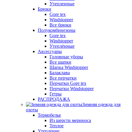
Утепленные
Брюки
Gore tex
Windstopper
Все брюки
Полукомбинезоны
Gore tex
Windstopper
Утеплённые
Аксессуары
Головные уборы
Все шапки
Шапка Windstopper
Балаклава
Все перчатки
Перчатки Gore tex
Перчатки Windstopper
Гетры
РАСПРОДАЖА
Зимняя одежда для
охоты
Термобелье
Из шерсти мериноса
Теплое
Утепление