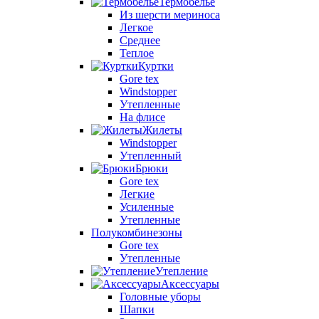
Термобелье
Из шерсти мериноса
Легкое
Среднее
Теплое
Куртки
Gore tex
Windstopper
Утепленные
На флисе
Жилеты
Windstopper
Утепленный
Брюки
Gore tex
Легкие
Усиленные
Утепленные
Полукомбинезоны
Gore tex
Утепленные
Утепление
Аксессуары
Головные уборы
Шапки