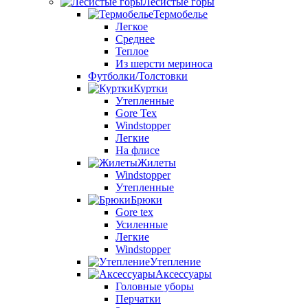
Лесистые горы
Термобелье
Легкое
Среднее
Теплое
Из шерсти мериноса
Футболки/Толстовки
Куртки
Утепленные
Gore Tex
Windstopper
Легкие
На флисе
Жилеты
Windstopper
Утепленные
Брюки
Gore tex
Усиленные
Легкие
Windstopper
Утепление
Аксессуары
Головные уборы
Перчатки