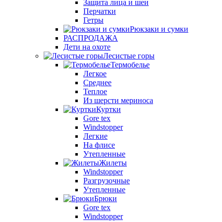
Защита лица и шеи
Перчатки
Гетры
Рюкзаки и сумки
РАСПРОДАЖА
Дети на охоте
Лесистые горы
Термобелье
Легкое
Среднее
Теплое
Из шерсти мериноса
Куртки
Gore tex
Windstopper
Легкие
На флисе
Утепленные
Жилеты
Windstopper
Разгрузочные
Утепленные
Брюки
Gore tex
Windstopper