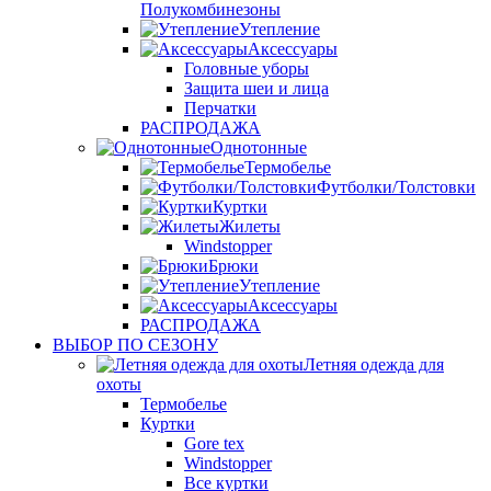
Полукомбинезоны
Утепление
Аксессуары
Головные уборы
Защита шеи и лица
Перчатки
РАСПРОДАЖА
Однотонные
Термобелье
Футболки/Толстовки
Куртки
Жилеты
Windstopper
Брюки
Утепление
Аксессуары
РАСПРОДАЖА
ВЫБОР ПО СЕЗОНУ
Летняя одежда для
охоты
Термобелье
Куртки
Gore tex
Windstopper
Все куртки