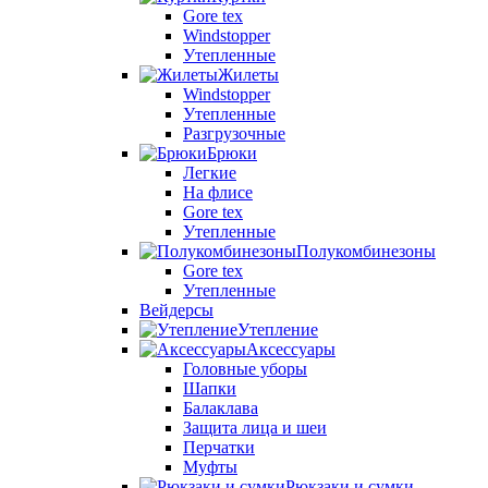
Gore tex
Windstopper
Утепленные
Жилеты
Windstopper
Утепленные
Разгрузочные
Брюки
Легкие
На флисе
Gore tex
Утепленные
Полукомбинезоны
Gore tex
Утепленные
Вейдерсы
Утепление
Аксессуары
Головные уборы
Шапки
Балаклава
Защита лица и шеи
Перчатки
Муфты
Рюкзаки и сумки