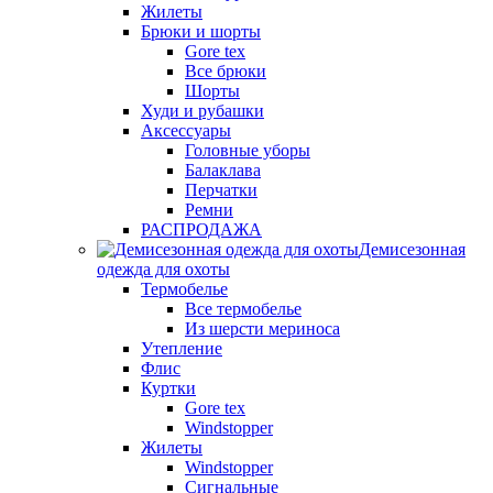
Жилеты
Брюки и шорты
Gore tex
Все брюки
Шорты
Худи и рубашки
Аксессуары
Головные уборы
Балаклава
Перчатки
Ремни
РАСПРОДАЖА
Демисезонная
одежда для охоты
Термобелье
Все термобелье
Из шерсти мериноса
Утепление
Флис
Куртки
Gore tex
Windstopper
Жилеты
Windstopper
Сигнальные