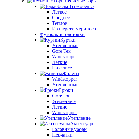
Лесистые горы
Термобелье
Легкое
Среднее
Теплое
Из шерсти мериноса
Футболки/Толстовки
Куртки
Утепленные
Gore Tex
Windstopper
Легкие
На флисе
Жилеты
Windstopper
Утепленные
Брюки
Gore tex
Усиленные
Легкие
Windstopper
Утепление
Аксессуары
Головные уборы
Перчатки