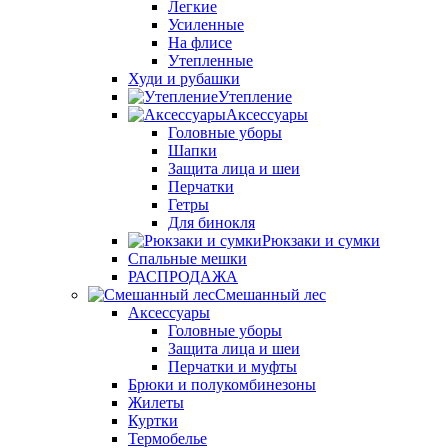
Легкие
Усиленные
На флисе
Утепленные
Худи и рубашки
Утепление
Аксессуары
Головные уборы
Шапки
Защита лица и шеи
Перчатки
Гетры
Для бинокля
Рюкзаки и сумки
Спальные мешки
РАСПРОДАЖА
Смешанный лес
Аксессуары
Головные уборы
Защита лица и шеи
Перчатки и муфты
Брюки и полукомбинезоны
Жилеты
Куртки
Термобелье