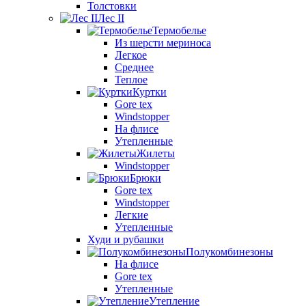
Толстовки
Лес II
Термобелье
Из шерсти мериноса
Легкое
Среднее
Теплое
Куртки
Gore tex
Windstopper
На флисе
Утепленные
Жилеты
Windstopper
Брюки
Gore tex
Windstopper
Легкие
Утепленные
Худи и рубашки
Полукомбинезоны
На флисе
Gore tex
Утепленные
Утепление