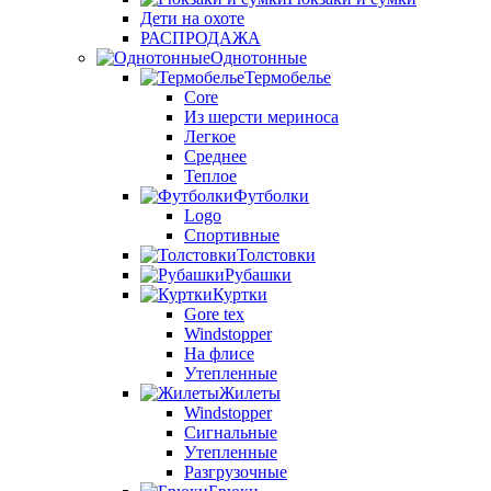
Дети на охоте
РАСПРОДАЖА
Однотонные
Термобелье
Core
Из шерсти мериноса
Легкое
Среднее
Теплое
Футболки
Logo
Спортивные
Толстовки
Рубашки
Куртки
Gore tex
Windstopper
На флисе
Утепленные
Жилеты
Windstopper
Сигнальные
Утепленные
Разгрузочные