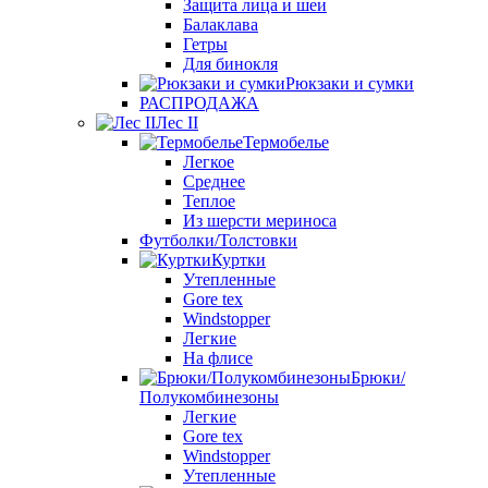
Защита лица и шеи
Балаклава
Гетры
Для бинокля
Рюкзаки и сумки
РАСПРОДАЖА
Лес II
Термобелье
Легкое
Среднее
Теплое
Из шерсти мериноса
Футболки/Толстовки
Куртки
Утепленные
Gore tex
Windstopper
Легкие
На флисе
Брюки/
Полукомбинезоны
Легкие
Gore tex
Windstopper
Утепленные