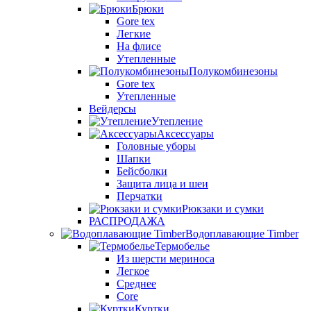
Брюки
Gore tex
Легкие
На флисе
Утепленные
Полукомбинезоны
Gore tex
Утепленные
Вейдерсы
Утепление
Аксессуары
Головные уборы
Шапки
Бейсболки
Защита лица и шеи
Перчатки
Рюкзаки и сумки
РАСПРОДАЖА
Водоплавающие Timber
Термобелье
Из шерсти мериноса
Легкое
Среднее
Core
Куртки