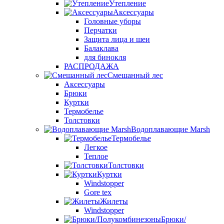
Утепление
Аксессуары
Головные уборы
Перчатки
Защита лица и шеи
Балаклава
для бинокля
РАСПРОДАЖА
Смешанный лес
Аксессуары
Брюки
Куртки
Термобелье
Толстовки
Водоплавающие Marsh
Термобелье
Легкое
Теплое
Толстовки
Куртки
Windstopper
Gore tex
Жилеты
Windstopper
Брюки/