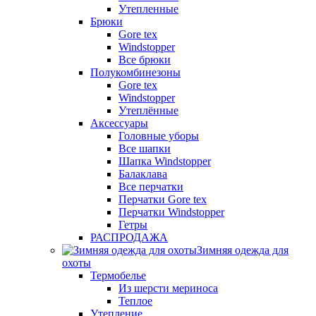
Утепленные
Брюки
Gore tex
Windstopper
Все брюки
Полукомбинезоны
Gore tex
Windstopper
Утеплённые
Аксессуары
Головные уборы
Все шапки
Шапка Windstopper
Балаклава
Все перчатки
Перчатки Gore tex
Перчатки Windstopper
Гетры
РАСПРОДАЖА
Зимняя одежда для
охоты
Термобелье
Из шерсти мериноса
Теплое
Утепление