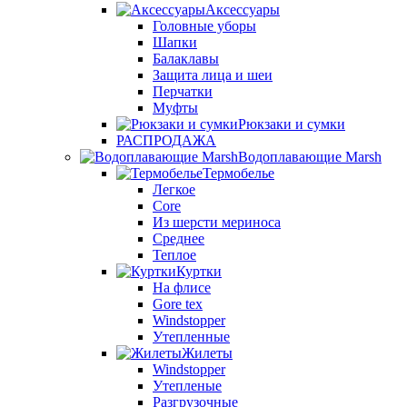
Аксессуары
Головные уборы
Шапки
Балаклавы
Защита лица и шеи
Перчатки
Муфты
Рюкзаки и сумки
РАСПРОДАЖА
Водоплавающие Marsh
Термобелье
Легкое
Core
Из шерсти мериноса
Среднее
Теплое
Куртки
На флисе
Gore tex
Windstopper
Утепленные
Жилеты
Windstopper
Утепленые
Разгрузочные