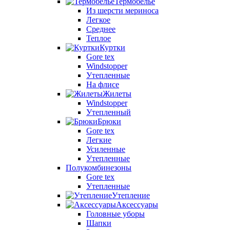
Термобелье
Из шерсти мериноса
Легкое
Среднее
Теплое
Куртки
Gore tex
Windstopper
Утепленные
На флисе
Жилеты
Windstopper
Утепленный
Брюки
Gore tex
Легкие
Усиленные
Утепленные
Полукомбинезоны
Gore tex
Утепленные
Утепление
Аксессуары
Головные уборы
Шапки