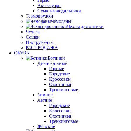
Гермо
Аксессуары
Сумки-холодильники
Термокружки
Чемоданы
Чехлы для оптики
Чучела
Сошки
Инструменты
РАСПРОДАЖА
ОБУВЬ
Ботинки
Демисезонные
Горные
Городские
Кроссовки
Охотничьи
Треккинговые
Зимние
Летние
Городские
Кроссовки
Охотничьи
Треккинговые
Женские