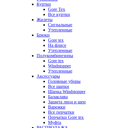
Куртки
Gore Tex
Все куртки
Жилеты
Сигнальные
Утепленные
Брюки
Gore tex
На флисе
Утепленные
Полукомбинезоны
Gore tex
Windstopper
Утепленные
Аксессуары
Головные уборы
Все шапки
Шапка Windstopper
Балаклава
Защита лица и шеи
Варежки
Все перчатки
Перчатки Gore tex
Муфта
РАСПРОДАЖА