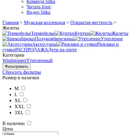
Команда Sitka
Читать блог
Видео Sitka
Главная
>
Мужская коллекция
>
Открытая местность
>
Жилеты
Термобелье
Куртки
Жилеты
Брюки
Полукомбинезоны
Утепление
Аксессуары
Рюкзаки и
сумки
РАСПРОДАЖА
Дети на охоте
Категории
Windstopper
Утепленный
Сбросить фильтры
Размер в наличии
M
L
XL
XXL
3XL
В наличии
Цена