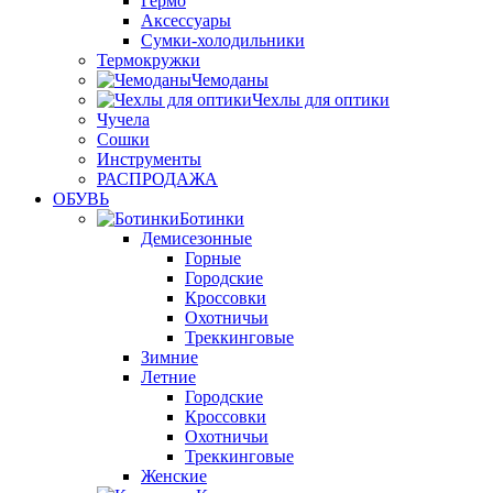
Гермо
Аксессуары
Сумки-холодильники
Термокружки
Чемоданы
Чехлы для оптики
Чучела
Сошки
Инструменты
РАСПРОДАЖА
ОБУВЬ
Ботинки
Демисезонные
Горные
Городские
Кроссовки
Охотничьи
Треккинговые
Зимние
Летние
Городские
Кроссовки
Охотничьи
Треккинговые
Женские