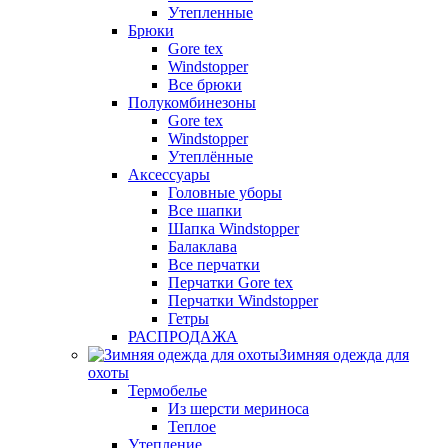
Утепленные
Брюки
Gore tex
Windstopper
Все брюки
Полукомбинезоны
Gore tex
Windstopper
Утеплённые
Аксессуары
Головные уборы
Все шапки
Шапка Windstopper
Балаклава
Все перчатки
Перчатки Gore tex
Перчатки Windstopper
Гетры
РАСПРОДАЖА
Зимняя одежда для
охоты
Термобелье
Из шерсти мериноса
Теплое
Утепление