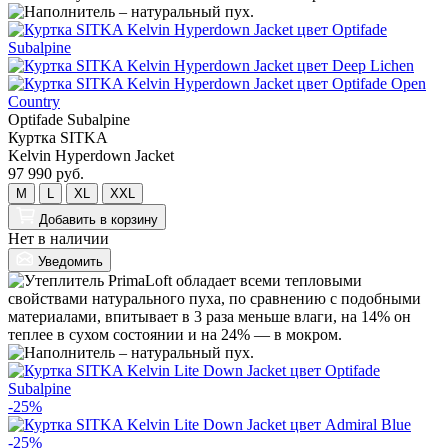
Optifade Subalpine
Куртка SITKA
Kelvin Hyperdown Jacket
97 990 руб.
M
L
XL
XXL
Добавить
в корзину
Нет в наличии
Уведомить
-25%
-25%