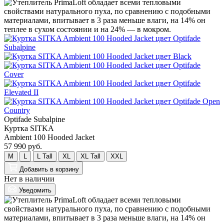
Optifade Subalpine
Куртка SITKA
Ambient 100 Hooded Jacket
57 990 руб.
M
L
L Tall
XL
XL Tall
XXL
Добавить
в корзину
Нет в наличии
Уведомить