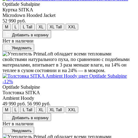
Optifade Subalpine
Куртка SITKA
Microdown Hooded Jacket
52 990 руб.
M
L
L Tall
XL
XL Tall
XXL
Добавить
в корзину
Нет в наличии
Уведомить
-12%
Optifade Subalpine
Толстовка SITKA
Ambient Hoody
49 990 руб.
56 990 руб.
M
L
L Tall
XL
XL Tall
XXL
Добавить
в корзину
Нет в наличии
Уведомить