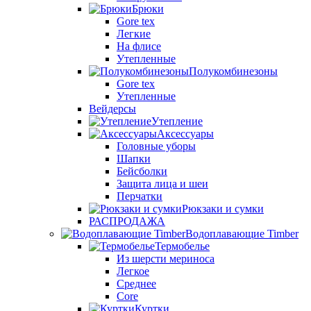
Брюки
Gore tex
Легкие
На флисе
Утепленные
Полукомбинезоны
Gore tex
Утепленные
Вейдерсы
Утепление
Аксессуары
Головные уборы
Шапки
Бейсболки
Защита лица и шеи
Перчатки
Рюкзаки и сумки
РАСПРОДАЖА
Водоплавающие Timber
Термобелье
Из шерсти мериноса
Легкое
Среднее
Core
Куртки