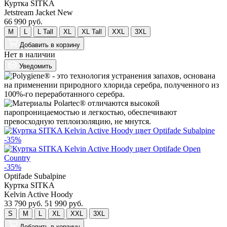
Куртка SITKA
Jetstream Jacket New
66 990 руб.
M
L
L Tall
XL
XL Tall
XXL
3XL
Добавить
в корзину
Нет в наличии
Уведомить
-35%
-35%
Optifade Subalpine
Куртка SITKA
Kelvin Active Hoody
33 790 руб.
51 990 руб.
S
M
L
XL
XXL
3XL
Добавить
в корзину