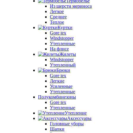
Термобелье
Из шерсти мериноса
Легкое
Среднее
Теплое
Куртки
Gore tex
Windstopper
Утепленные
На флисе
Жилеты
Windstopper
Утепленный
Брюки
Gore tex
Легкие
Усиленные
Утепленные
Полукомбинезоны
Gore tex
Утепленные
Утепление
Аксессуары
Головные уборы
Шапки