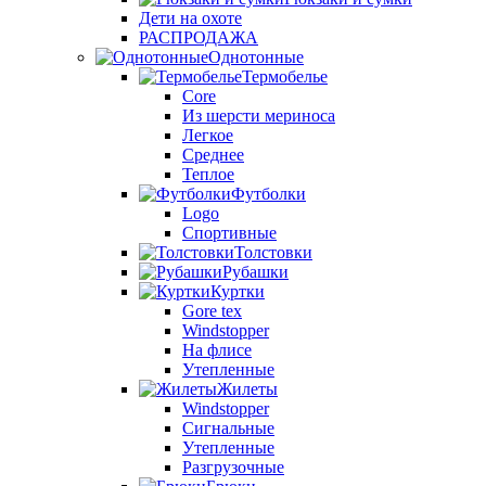
Дети на охоте
РАСПРОДАЖА
Однотонные
Термобелье
Core
Из шерсти мериноса
Легкое
Среднее
Теплое
Футболки
Logo
Спортивные
Толстовки
Рубашки
Куртки
Gore tex
Windstopper
На флисе
Утепленные
Жилеты
Windstopper
Сигнальные
Утепленные
Разгрузочные