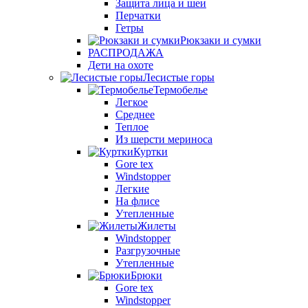
Защита лица и шеи
Перчатки
Гетры
Рюкзаки и сумки
РАСПРОДАЖА
Дети на охоте
Лесистые горы
Термобелье
Легкое
Среднее
Теплое
Из шерсти мериноса
Куртки
Gore tex
Windstopper
Легкие
На флисе
Утепленные
Жилеты
Windstopper
Разгрузочные
Утепленные
Брюки
Gore tex
Windstopper