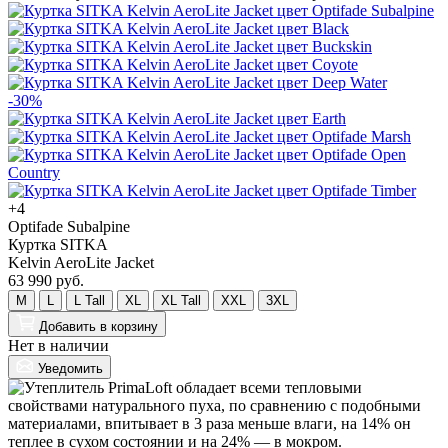
-30%
+4
Optifade Subalpine
Куртка SITKA
Kelvin AeroLite Jacket
63 990 руб.
M
L
L Tall
XL
XL Tall
XXL
3XL
Добавить
в корзину
Нет в наличии
Уведомить