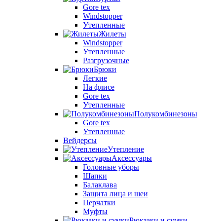
Gore tex
Windstopper
Утепленные
Жилеты
Windstopper
Утепленные
Разгрузочные
Брюки
Легкие
На флисе
Gore tex
Утепленные
Полукомбинезоны
Gore tex
Утепленные
Вейдерсы
Утепление
Аксессуары
Головные уборы
Шапки
Балаклава
Защита лица и шеи
Перчатки
Муфты
Рюкзаки и сумки