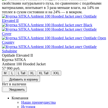
Optifade Elevated II
Куртка SITKA
Ambient 100 Hooded Jacket
57 990 руб.
M
L
L Tall
XL
XL Tall
XXL
Добавить
в корзину
Нет в наличии
Уведомить
Компания
Наши преимущества
История