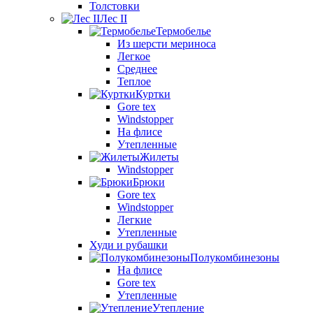
Толстовки
Лес II
Термобелье
Из шерсти мериноса
Легкое
Среднее
Теплое
Куртки
Gore tex
Windstopper
На флисе
Утепленные
Жилеты
Windstopper
Брюки
Gore tex
Windstopper
Легкие
Утепленные
Худи и рубашки
Полукомбинезоны
На флисе
Gore tex
Утепленные
Утепление