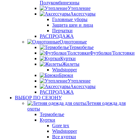
Полукомбинезоны
Утепление
Аксессуары
Головные уборы
Защита шеи и лица
Перчатки
РАСПРОДАЖА
Однотонные
Термобелье
Футболки/Толстовки
Куртки
Жилеты
Windstopper
Брюки
Утепление
Аксессуары
РАСПРОДАЖА
ВЫБОР ПО СЕЗОНУ
Летняя одежда для
охоты
Термобелье
Куртки
Gore tex
Windstopper
Все куртки