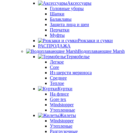
Аксессуары
Головные уборы
Шапки
Балаклавы
Защита лица и шеи
Перчатки
Муфты
Рюкзаки и сумки
РАСПРОДАЖА
Водоплавающие Marsh
Термобелье
Легкое
Core
Из шерсти мериноса
Среднее
Теплое
Куртки
На флисе
Gore tex
Windstopper
Утепленные
Жилеты
Windstopper
Утепленые
Разгрузочные