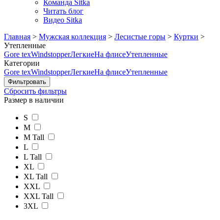
Команда Sitka
Читать блог
Видео Sitka
Главная
>
Мужская коллекция
>
Лесистые горы
>
Куртки
>
Утепленные
Gore tex
Windstopper
Легкие
На флисе
Утепленные
Категории
Gore tex
Windstopper
Легкие
На флисе
Утепленные
Сбросить фильтры
Размер в наличии
S
M
M Tall
L
L Tall
XL
XL Tall
XXL
XXL Tall
3XL