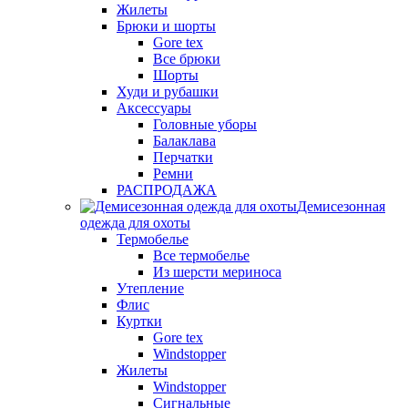
Жилеты
Брюки и шорты
Gore tex
Все брюки
Шорты
Худи и рубашки
Аксессуары
Головные уборы
Балаклава
Перчатки
Ремни
РАСПРОДАЖА
Демисезонная
одежда для охоты
Термобелье
Все термобелье
Из шерсти мериноса
Утепление
Флис
Куртки
Gore tex
Windstopper
Жилеты
Windstopper
Сигнальные