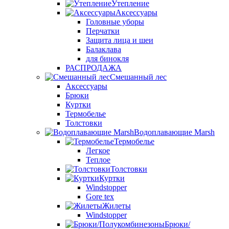
Утепление
Аксессуары
Головные уборы
Перчатки
Защита лица и шеи
Балаклава
для бинокля
РАСПРОДАЖА
Смешанный лес
Аксессуары
Брюки
Куртки
Термобелье
Толстовки
Водоплавающие Marsh
Термобелье
Легкое
Теплое
Толстовки
Куртки
Windstopper
Gore tex
Жилеты
Windstopper
Брюки/