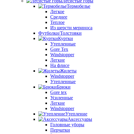
Лесистые горы
Термобелье
Легкое
Среднее
Теплое
Из шерсти мериноса
Футболки/Толстовки
Куртки
Утепленные
Gore Tex
Windstopper
Легкие
На флисе
Жилеты
Windstopper
Утепленные
Брюки
Gore tex
Усиленные
Легкие
Windstopper
Утепление
Аксессуары
Головные уборы
Перчатки