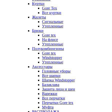
Куртки
Gore Tex
Все куртки
Жилеты
Сигнальные
Утепленные
Брюки
Gore tex
На флисе
Утепленные
Полукомбинезоны
Gore tex
Windstopper
Утепленные
Аксессуары
Головные уборы
Все шапки
Шапка Windstopper
Балаклава
Защита лица и шеи
Варежки
Все перчатки
Перчатки Gore tex
Муфта
РАСПРОДАЖА