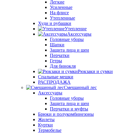
Легкие
Усиленные
На флисе
Утепленные
Худи и рубашки
Утепление
Аксессуары
Головные уборы
Шапки
Защита лица и шеи
Перчатки
Гетры
Для бинокля
Рюкзаки и сумки
Спальные мешки
РАСПРОДАЖА
Смешанный лес
Аксессуары
Головные уборы
Защита лица и шеи
Перчатки и муфты
Брюки и полукомбинезоны
Жилеты
Куртки
Термобелье