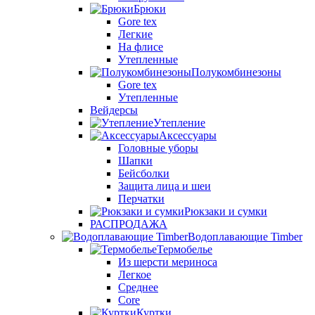
Брюки
Gore tex
Легкие
На флисе
Утепленные
Полукомбинезоны
Gore tex
Утепленные
Вейдерсы
Утепление
Аксессуары
Головные уборы
Шапки
Бейсболки
Защита лица и шеи
Перчатки
Рюкзаки и сумки
РАСПРОДАЖА
Водоплавающие Timber
Термобелье
Из шерсти мериноса
Легкое
Среднее
Core
Куртки