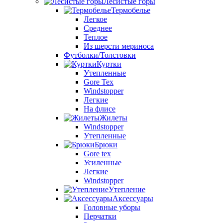
Лесистые горы
Термобелье
Легкое
Среднее
Теплое
Из шерсти мериноса
Футболки/Толстовки
Куртки
Утепленные
Gore Tex
Windstopper
Легкие
На флисе
Жилеты
Windstopper
Утепленные
Брюки
Gore tex
Усиленные
Легкие
Windstopper
Утепление
Аксессуары
Головные уборы
Перчатки