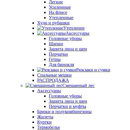
Легкие
Усиленные
На флисе
Утепленные
Худи и рубашки
Утепление
Аксессуары
Головные уборы
Шапки
Защита лица и шеи
Перчатки
Гетры
Для бинокля
Рюкзаки и сумки
Спальные мешки
РАСПРОДАЖА
Смешанный лес
Аксессуары
Головные уборы
Защита лица и шеи
Перчатки и муфты
Брюки и полукомбинезоны
Жилеты
Куртки
Термобелье