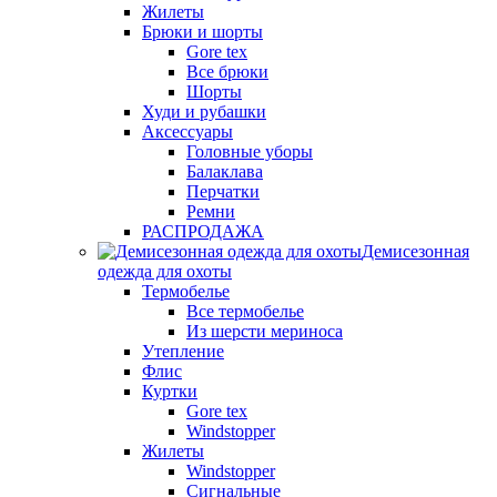
Жилеты
Брюки и шорты
Gore tex
Все брюки
Шорты
Худи и рубашки
Аксессуары
Головные уборы
Балаклава
Перчатки
Ремни
РАСПРОДАЖА
Демисезонная
одежда для охоты
Термобелье
Все термобелье
Из шерсти мериноса
Утепление
Флис
Куртки
Gore tex
Windstopper
Жилеты
Windstopper
Сигнальные