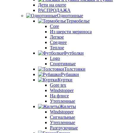
Дети на охоте
РАСПРОДАЖА
Однотонные
Термобелье
Core
Из шерсти мериноса
Легкое
Среднее
Теплое
Футболки
Logo
Спортивные
Толстовки
Рубашки
Куртки
Gore tex
Windstopper
На флисе
Утепленные
Жилеты
Windstopper
Сигнальные
Утепленные
Разгрузочные