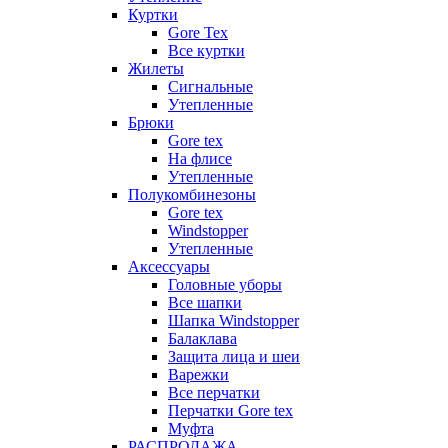
Куртки
Gore Tex
Все куртки
Жилеты
Сигнальные
Утепленные
Брюки
Gore tex
На флисе
Утепленные
Полукомбинезоны
Gore tex
Windstopper
Утепленные
Аксессуары
Головные уборы
Все шапки
Шапка Windstopper
Балаклава
Защита лица и шеи
Варежки
Все перчатки
Перчатки Gore tex
Муфта
РАСПРОДАЖА