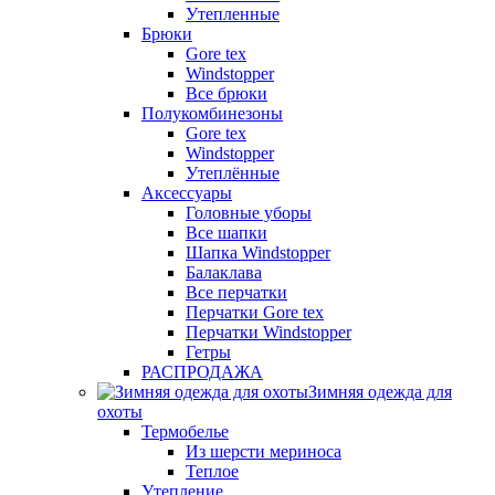
Утепленные
Брюки
Gore tex
Windstopper
Все брюки
Полукомбинезоны
Gore tex
Windstopper
Утеплённые
Аксессуары
Головные уборы
Все шапки
Шапка Windstopper
Балаклава
Все перчатки
Перчатки Gore tex
Перчатки Windstopper
Гетры
РАСПРОДАЖА
Зимняя одежда для
охоты
Термобелье
Из шерсти мериноса
Теплое
Утепление