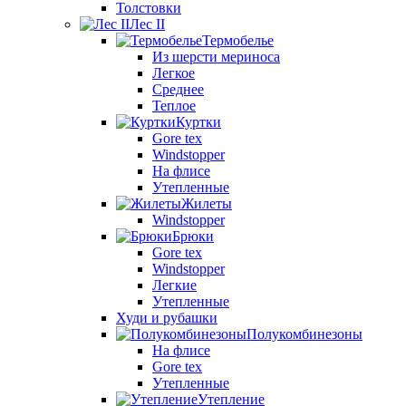
Толстовки
Лес II
Термобелье
Из шерсти мериноса
Легкое
Среднее
Теплое
Куртки
Gore tex
Windstopper
На флисе
Утепленные
Жилеты
Windstopper
Брюки
Gore tex
Windstopper
Легкие
Утепленные
Худи и рубашки
Полукомбинезоны
На флисе
Gore tex
Утепленные
Утепление