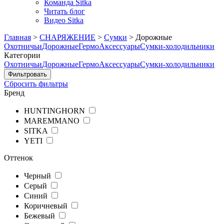
Команда Sitka
Читать блог
Видео Sitka
Главная
>
СНАРЯЖЕНИЕ
>
Сумки
>
Дорожные
Охотничьи
Дорожные
Гермо
Аксессуары
Сумки-холодильники
Категории
Охотничьи
Дорожные
Гермо
Аксессуары
Сумки-холодильники
Сбросить фильтры
Бренд
HUNTINGHORN
MAREMMANO
SITKA
YETI
Оттенок
Черный
Серый
Синий
Коричневый
Бежевый