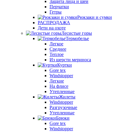
Защита лица и шеи
Перчатки
Гетры
Рюкзаки и сумки
РАСПРОДАЖА
Дети на охоте
Лесистые горы
Термобелье
Легкое
Среднее
Теплое
Из шерсти мериноса
Куртки
Gore tex
Windstopper
Легкие
На флисе
Утепленные
Жилеты
Windstopper
Разгрузочные
Утепленные
Брюки
Gore tex
Windstopper