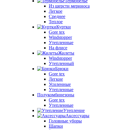
Термобелье
Из шерсти мериноса
Легкое
Среднее
Теплое
Куртки
Gore tex
Windstopper
Утепленные
На флисе
Жилеты
Windstopper
Утепленный
Брюки
Gore tex
Легкие
Усиленные
Утепленные
Полукомбинезоны
Gore tex
Утепленные
Утепление
Аксессуары
Головные уборы
Шапки