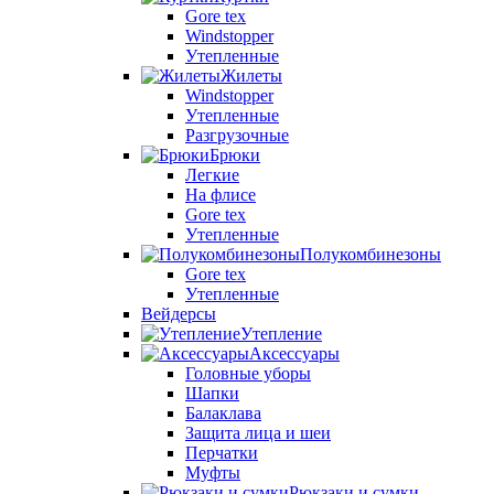
Gore tex
Windstopper
Утепленные
Жилеты
Windstopper
Утепленные
Разгрузочные
Брюки
Легкие
На флисе
Gore tex
Утепленные
Полукомбинезоны
Gore tex
Утепленные
Вейдерсы
Утепление
Аксессуары
Головные уборы
Шапки
Балаклава
Защита лица и шеи
Перчатки
Муфты
Рюкзаки и сумки