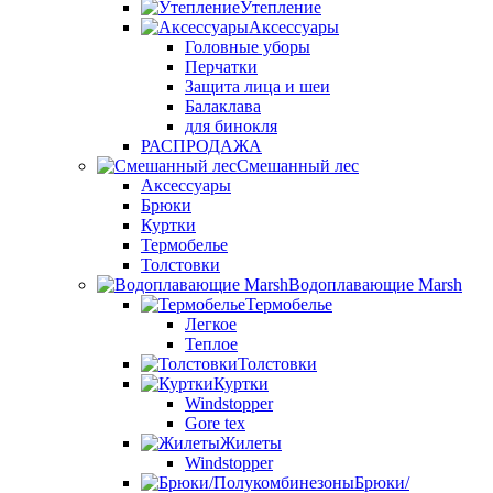
Утепление
Аксессуары
Головные уборы
Перчатки
Защита лица и шеи
Балаклава
для бинокля
РАСПРОДАЖА
Смешанный лес
Аксессуары
Брюки
Куртки
Термобелье
Толстовки
Водоплавающие Marsh
Термобелье
Легкое
Теплое
Толстовки
Куртки
Windstopper
Gore tex
Жилеты
Windstopper
Брюки/