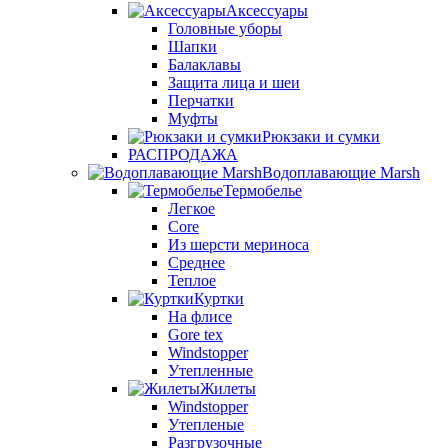
Аксессуары
Головные уборы
Шапки
Балаклавы
Защита лица и шеи
Перчатки
Муфты
Рюкзаки и сумки
РАСПРОДАЖА
Водоплавающие Marsh
Термобелье
Легкое
Core
Из шерсти мериноса
Среднее
Теплое
Куртки
На флисе
Gore tex
Windstopper
Утепленные
Жилеты
Windstopper
Утепленые
Разгрузочные