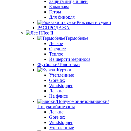
Защита лица и шеи
Балаклава
Гетры
Для бинокля
Рюкзаки и сумки
РАСПРОДАЖА
Лес II
Термобелье
Легкое
Среднее
Теплое
Из шерсти мериноса
Футболки/Толстовки
Куртки
Утепленные
Gore tex
Windstopper
Легкие
На флисе
Брюки/
Полукомбинезоны
Легкие
Gore tex
Windstopper
Утепленные