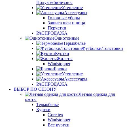
Полукомбинезоны
Утепление
Аксессуары
Головные уборы
Защита шеи и лица
Перчатки
РАСПРОДАЖА
Однотонные
Термобелье
Футболки/Толстовки
Куртки
Жилеты
Windstopper
Брюки
Утепление
Аксессуары
РАСПРОДАЖА
ВЫБОР ПО СЕЗОНУ
Летняя одежда для
охоты
Термобелье
Куртки
Gore tex
Windstopper
Все куртки