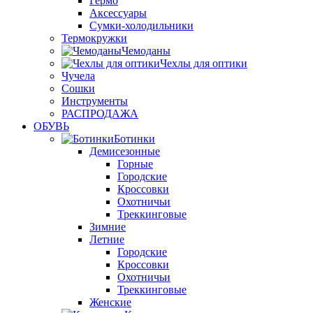
Гермо
Аксессуары
Сумки-холодильники
Термокружки
Чемоданы
Чехлы для оптики
Чучела
Сошки
Инструменты
РАСПРОДАЖА
ОБУВЬ
Ботинки
Демисезонные
Горные
Городские
Кроссовки
Охотничьи
Треккинговые
Зимние
Летние
Городские
Кроссовки
Охотничьи
Треккинговые
Женские