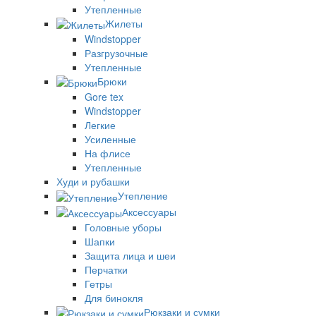
Утепленные
Жилеты
Windstopper
Разгрузочные
Утепленные
Брюки
Gore tex
Windstopper
Легкие
Усиленные
На флисе
Утепленные
Худи и рубашки
Утепление
Аксессуары
Головные уборы
Шапки
Защита лица и шеи
Перчатки
Гетры
Для бинокля
Рюкзаки и сумки