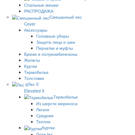
Спальные мешки
РАСПРОДАЖА
Смешанный лес
Cover
Аксессуары
Головные уборы
Защита лица и шеи
Перчатки и муфты
Брюки и полукомбинезоны
Жилеты
Куртки
Термобелье
Толстовки
Лес II
Elevated II
Термобелье
Из шерсти мериноса
Легкое
Среднее
Теплое
Куртки
Gore tex