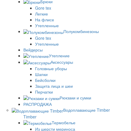
Брюки
Gore tex
Легкие
На флисе
Утепленные
Полукомбинезоны
Gore tex
Утепленные
Вейдерсы
Утепление
Аксессуары
Головные уборы
Шапки
Бейсболки
Защита лица и шеи
Перчатки
Рюкзаки и сумки
РАСПРОДАЖА
Водоплавающие Timber
Timber
Термобелье
Из шерсти мериноса