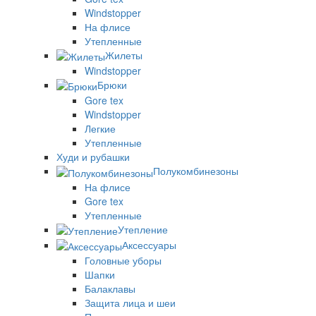
Windstopper
На флисе
Утепленные
Жилеты
Windstopper
Брюки
Gore tex
Windstopper
Легкие
Утепленные
Худи и рубашки
Полукомбинезоны
На флисе
Gore tex
Утепленные
Утепление
Аксессуары
Головные уборы
Шапки
Балаклавы
Защита лица и шеи