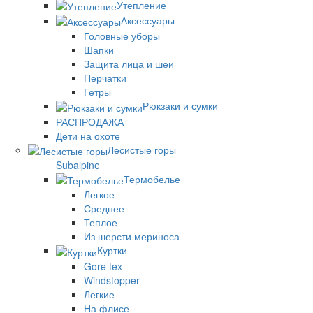
Утепление
Аксессуары
Головные уборы
Шапки
Защита лица и шеи
Перчатки
Гетры
Рюкзаки и сумки
РАСПРОДАЖА
Дети на охоте
Лесистые горы
Subalpine
Термобелье
Легкое
Среднее
Теплое
Из шерсти мериноса
Куртки
Gore tex
Windstopper
Легкие
На флисе