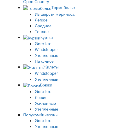
Open Country
Термобелье
Из шерсти мериноса
Легкое
Среднее
Теплое
Куртки
Gore tex
Windstopper
Утепленные
На флисе
Жилеты
Windstopper
Утепленный
Брюки
Gore tex
Легкие
Усиленные
Утепленные
Полукомбинезоны
Gore tex
Утепленные