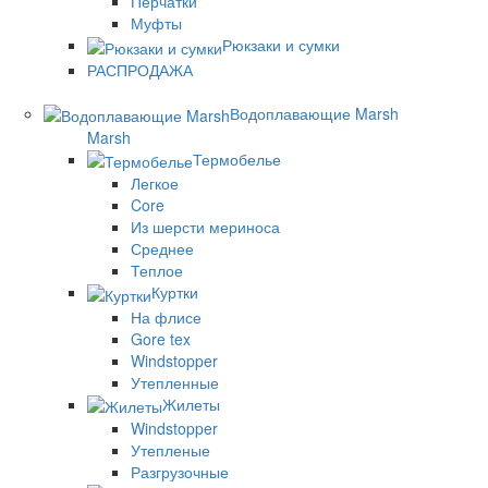
Перчатки
Муфты
Рюкзаки и сумки
РАСПРОДАЖА
Водоплавающие Marsh
Marsh
Термобелье
Легкое
Core
Из шерсти мериноса
Среднее
Теплое
Куртки
На флисе
Gore tex
Windstopper
Утепленные
Жилеты
Windstopper
Утепленые
Разгрузочные