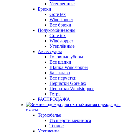
Утепленные
Брюки
Gore tex
Windstopper
Все брюки
Полукомбинезоны
Gore tex
Windstopper
Утеплённые
Аксессуары
Головные уборы
Все шапки
Шапка Windstopper
Балаклава
Все перчатки
Перчатки Gore tex
Перчатки Windstopper
Гетры
РАСПРОДАЖА
Зимняя одежда для
охоты
Термобелье
Из шерсти мериноса
Теплое
Утепление