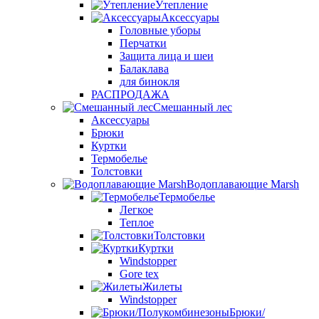
Утепление
Аксессуары
Головные уборы
Перчатки
Защита лица и шеи
Балаклава
для бинокля
РАСПРОДАЖА
Смешанный лес
Аксессуары
Брюки
Куртки
Термобелье
Толстовки
Водоплавающие Marsh
Термобелье
Легкое
Теплое
Толстовки
Куртки
Windstopper
Gore tex
Жилеты
Windstopper
Брюки/