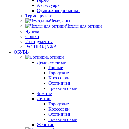
Гермо
Аксессуары
Сумки-холодильники
Термокружки
Чемоданы
Чехлы для оптики
Чучела
Сошки
Инструменты
РАСПРОДАЖА
ОБУВЬ
Ботинки
Демисезонные
Горные
Городские
Кроссовки
Охотничьи
Треккинговые
Зимние
Летние
Городские
Кроссовки
Охотничьи
Треккинговые
Женские