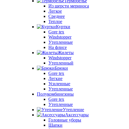
Термобелье
Из шерсти мериноса
Легкое
Среднее
Теплое
Куртки
Gore tex
Windstopper
Утепленные
На флисе
Жилеты
Windstopper
Утепленный
Брюки
Gore tex
Легкие
Усиленные
Утепленные
Полукомбинезоны
Gore tex
Утепленные
Утепление
Аксессуары
Головные уборы
Шапки