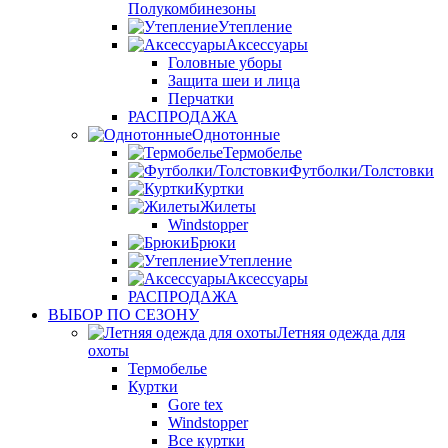
Полукомбинезоны
Утепление
Аксессуары
Головные уборы
Защита шеи и лица
Перчатки
РАСПРОДАЖА
Однотонные
Термобелье
Футболки/Толстовки
Куртки
Жилеты
Windstopper
Брюки
Утепление
Аксессуары
РАСПРОДАЖА
ВЫБОР ПО СЕЗОНУ
Летняя одежда для
охоты
Термобелье
Куртки
Gore tex
Windstopper
Все куртки