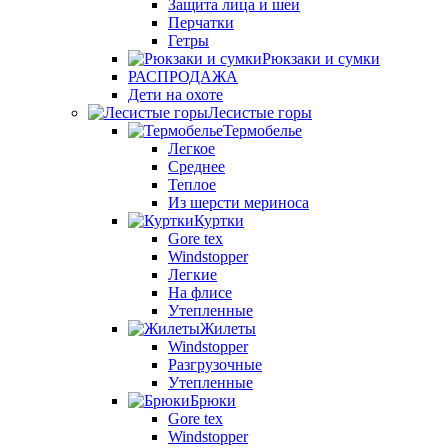
Защита лица и шеи
Перчатки
Гетры
Рюкзаки и сумки
РАСПРОДАЖА
Дети на охоте
Лесистые горы
Термобелье
Легкое
Среднее
Теплое
Из шерсти мериноса
Куртки
Gore tex
Windstopper
Легкие
На флисе
Утепленные
Жилеты
Windstopper
Разгрузочные
Утепленные
Брюки
Gore tex
Windstopper