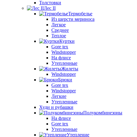
Толстовки
Лес II
Термобелье
Из шерсти мериноса
Легкое
Среднее
Теплое
Куртки
Gore tex
Windstopper
На флисе
Утепленные
Жилеты
Windstopper
Брюки
Gore tex
Windstopper
Легкие
Утепленные
Худи и рубашки
Полукомбинезоны
На флисе
Gore tex
Утепленные
Утепление