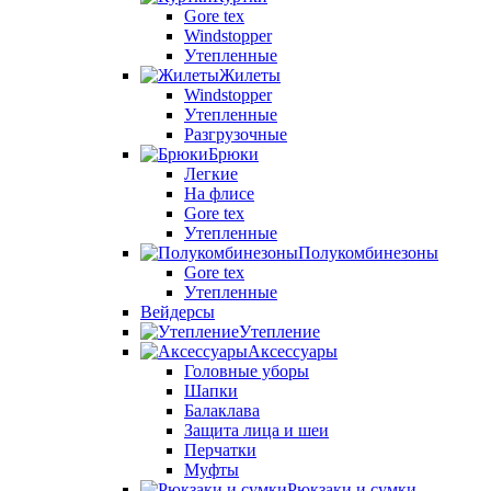
Gore tex
Windstopper
Утепленные
Жилеты
Windstopper
Утепленные
Разгрузочные
Брюки
Легкие
На флисе
Gore tex
Утепленные
Полукомбинезоны
Gore tex
Утепленные
Вейдерсы
Утепление
Аксессуары
Головные уборы
Шапки
Балаклава
Защита лица и шеи
Перчатки
Муфты
Рюкзаки и сумки