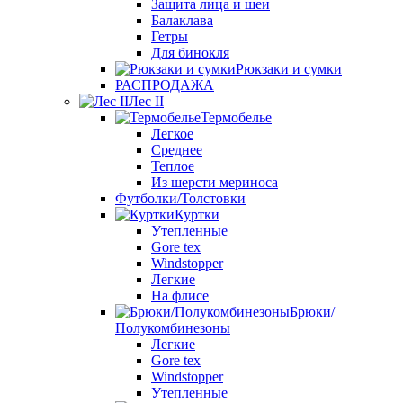
Защита лица и шеи
Балаклава
Гетры
Для бинокля
Рюкзаки и сумки
РАСПРОДАЖА
Лес II
Термобелье
Легкое
Среднее
Теплое
Из шерсти мериноса
Футболки/Толстовки
Куртки
Утепленные
Gore tex
Windstopper
Легкие
На флисе
Брюки/
Полукомбинезоны
Легкие
Gore tex
Windstopper
Утепленные