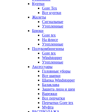
Куртки
Gore Tex
Все куртки
Жилеты
Сигнальные
Утепленные
Брюки
Gore tex
На флисе
Утепленные
Полукомбинезоны
Gore tex
Windstopper
Утепленные
Аксессуары
Головные уборы
Все шапки
Шапка Windstopper
Балаклава
Защита лица и шеи
Варежки
Все перчатки
Перчатки Gore tex
Муфта
РАСПРОДАЖА