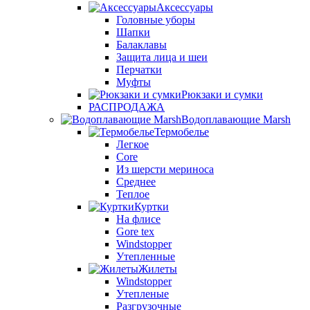
Аксессуары
Головные уборы
Шапки
Балаклавы
Защита лица и шеи
Перчатки
Муфты
Рюкзаки и сумки
РАСПРОДАЖА
Водоплавающие Marsh
Термобелье
Легкое
Core
Из шерсти мериноса
Среднее
Теплое
Куртки
На флисе
Gore tex
Windstopper
Утепленные
Жилеты
Windstopper
Утепленые
Разгрузочные