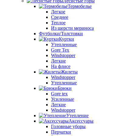
Лесистые горы
Термобелье
Легкое
Среднее
Теплое
Из шерсти мериноса
Футболки/Толстовки
Куртки
Утепленные
Gore Tex
Windstopper
Легкие
На флисе
Жилеты
Windstopper
Утепленные
Брюки
Gore tex
Усиленные
Легкие
Windstopper
Утепление
Аксессуары
Головные уборы
Перчатки