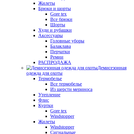
Жилеты
Брюки и шорты
Gore tex
Все брюки
Шорты
Худи и рубашки
Аксессуары
Головные уборы
Балаклава
Перчатки
Ремни
РАСПРОДАЖА
Демисезонная
одежда для охоты
Термобелье
Все термобелье
Из шерсти мериноса
Утепление
Флис
Куртки
Gore tex
Windstopper
Жилеты
Windstopper
Сигнальные