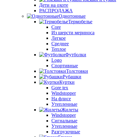
Дети на охоте
РАСПРОДАЖА
Однотонные
Термобелье
Core
Из шерсти мериноса
Легкое
Среднее
Теплое
Футболки
Logo
Спортивные
Толстовки
Рубашки
Куртки
Gore tex
Windstopper
На флисе
Утепленные
Жилеты
Windstopper
Сигнальные
Утепленные
Разгрузочные