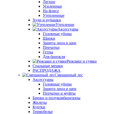
Легкие
Усиленные
На флисе
Утепленные
Худи и рубашки
Утепление
Аксессуары
Головные уборы
Шапки
Защита лица и шеи
Перчатки
Гетры
Для бинокля
Рюкзаки и сумки
Спальные мешки
РАСПРОДАЖА
Смешанный лес
Аксессуары
Головные уборы
Защита лица и шеи
Перчатки и муфты
Брюки и полукомбинезоны
Жилеты
Куртки
Термобелье