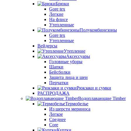
Брюки
Gore tex
Легкие
На флисе
Утепленные
Полукомбинезоны
Gore tex
Утепленные
Вейдерсы
Утепление
Аксессуары
Головные уборы
Шапки
Бейсболки
Защита лица и шеи
Перчатки
Рюкзаки и сумки
РАСПРОДАЖА
Водоплавающие Timber
Термобелье
Из шерсти мериноса
Легкое
Среднее
Core
Куртки