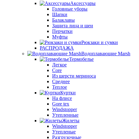
Аксессуары
Головные уборы
Шапки
Балаклавы
Защита лица и шеи
Перчатки
Муфты
Рюкзаки и сумки
РАСПРОДАЖА
Водоплавающие Marsh
Термобелье
Легкое
Core
Из шерсти мериноса
Среднее
Теплое
Куртки
На флисе
Gore tex
Windstopper
Утепленные
Жилеты
Windstopper
Утепленые
Разгрузочные