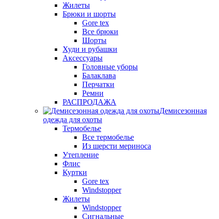
Жилеты
Брюки и шорты
Gore tex
Все брюки
Шорты
Худи и рубашки
Аксессуары
Головные уборы
Балаклава
Перчатки
Ремни
РАСПРОДАЖА
Демисезонная
одежда для охоты
Термобелье
Все термобелье
Из шерсти мериноса
Утепление
Флис
Куртки
Gore tex
Windstopper
Жилеты
Windstopper
Сигнальные