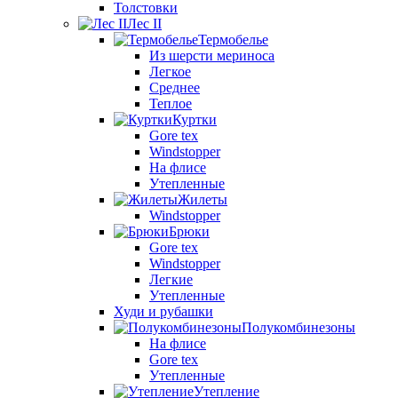
Толстовки
Лес II
Термобелье
Из шерсти мериноса
Легкое
Среднее
Теплое
Куртки
Gore tex
Windstopper
На флисе
Утепленные
Жилеты
Windstopper
Брюки
Gore tex
Windstopper
Легкие
Утепленные
Худи и рубашки
Полукомбинезоны
На флисе
Gore tex
Утепленные
Утепление