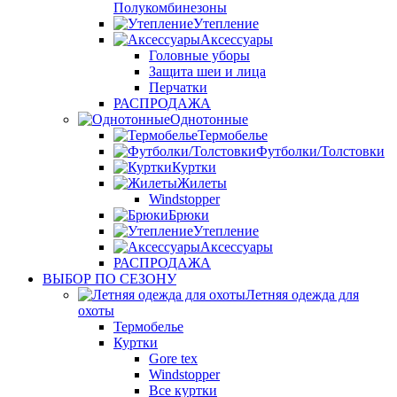
Полукомбинезоны
Утепление
Аксессуары
Головные уборы
Защита шеи и лица
Перчатки
РАСПРОДАЖА
Однотонные
Термобелье
Футболки/Толстовки
Куртки
Жилеты
Windstopper
Брюки
Утепление
Аксессуары
РАСПРОДАЖА
ВЫБОР ПО СЕЗОНУ
Летняя одежда для
охоты
Термобелье
Куртки
Gore tex
Windstopper
Все куртки