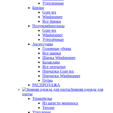
Утепленные
Брюки
Gore tex
Windstopper
Все брюки
Полукомбинезоны
Gore tex
Windstopper
Утеплённые
Аксессуары
Головные уборы
Все шапки
Шапка Windstopper
Балаклава
Все перчатки
Перчатки Gore tex
Перчатки Windstopper
Гетры
РАСПРОДАЖА
Зимняя одежда для
охоты
Термобелье
Из шерсти мериноса
Теплое
Утепление