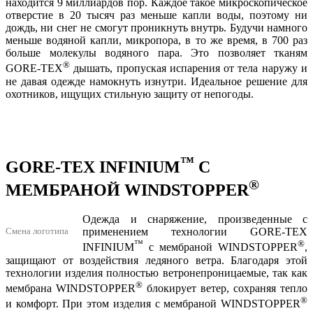
находится 9 миллиардов пор. Каждое такое микроскопическое
отверстие в 20 тысяч раз меньше капли воды, поэтому ни
дождь, ни снег не смогут проникнуть внутрь. Будучи намного
меньше водяной капли, микропора, в то же время, в 700 раз
больше молекулы водяного пара. Это позволяет тканям
®
GORE-TEX
дышать, пропуская испарения от тела наружу и
не давая одежде намокнуть изнутри. Идеальное решение для
охотников, ищущих стильную защиту от непогоды.
™
GORE-TEX INFINIUM
С
®
МЕМБРАНОЙ WINDSTOPPER
Одежда и снаряжение, произведенные с
Смена логотипа
применением технологии GORE-TEX
™
®
INFINIUM
с мембраной WINDSTOPPER
,
защищают от воздействия ледяного ветра. Благодаря этой
технологии изделия полностью ветронепроницаемые, так как
®
мембрана WINDSTOPPER
блокирует ветер, сохраняя тепло
®
и комфорт. При этом изделия с мембраной WINDSTOPPER