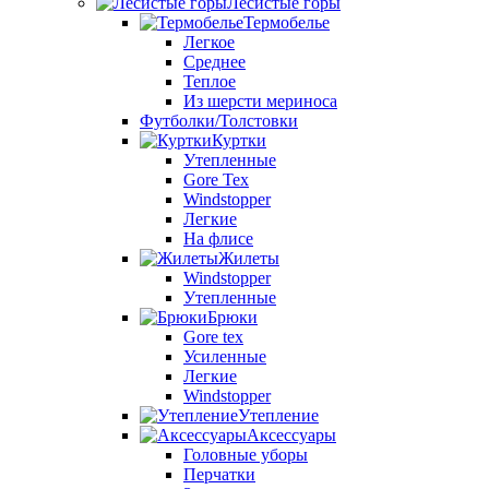
Лесистые горы
Термобелье
Легкое
Среднее
Теплое
Из шерсти мериноса
Футболки/Толстовки
Куртки
Утепленные
Gore Tex
Windstopper
Легкие
На флисе
Жилеты
Windstopper
Утепленные
Брюки
Gore tex
Усиленные
Легкие
Windstopper
Утепление
Аксессуары
Головные уборы
Перчатки