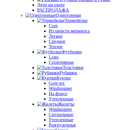
Дети на охоте
РАСПРОДАЖА
Однотонные
Термобелье
Core
Из шерсти мериноса
Легкое
Среднее
Теплое
Футболки
Logo
Спортивные
Толстовки
Рубашки
Куртки
Gore tex
Windstopper
На флисе
Утепленные
Жилеты
Windstopper
Сигнальные
Утепленные
Разгрузочные