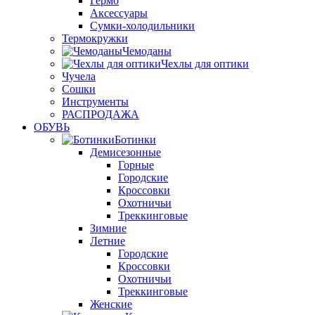
Гермо
Аксессуары
Сумки-холодильники
Термокружки
Чемоданы
Чехлы для оптики
Чучела
Сошки
Инструменты
РАСПРОДАЖА
ОБУВЬ
Ботинки
Демисезонные
Горные
Городские
Кроссовки
Охотничьи
Треккинговые
Зимние
Летние
Городские
Кроссовки
Охотничьи
Треккинговые
Женские