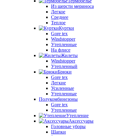
Термобелье
Из шерсти мериноса
Легкое
Среднее
Теплое
Куртки
Gore tex
Windstopper
Утепленные
На флисе
Жилеты
Windstopper
Утепленный
Брюки
Gore tex
Легкие
Усиленные
Утепленные
Полукомбинезоны
Gore tex
Утепленные
Утепление
Аксессуары
Головные уборы
Шапки