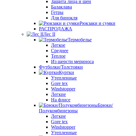
Защита лица и шеи
Балаклава
Гетры
Для бинокля
Рюкзаки и сумки
РАСПРОДАЖА
Лес II
Термобелье
Легкое
Среднее
Теплое
Из шерсти мериноса
Футболки/Толстовки
Куртки
Утепленные
Gore tex
Windstopper
Легкие
На флисе
Брюки/
Полукомбинезоны
Легкие
Gore tex
Windstopper
Утепленные