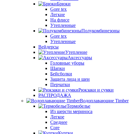
Брюки
Gore tex
Легкие
На флисе
Утепленные
Полукомбинезоны
Gore tex
Утепленные
Вейдерсы
Утепление
Аксессуары
Головные уборы
Шапки
Бейсболки
Защита лица и шеи
Перчатки
Рюкзаки и сумки
РАСПРОДАЖА
Водоплавающие Timber
Термобелье
Из шерсти мериноса
Легкое
Среднее
Core
Куртки