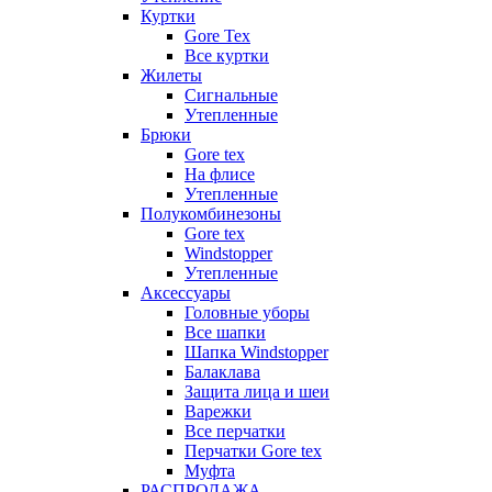
Куртки
Gore Tex
Все куртки
Жилеты
Сигнальные
Утепленные
Брюки
Gore tex
На флисе
Утепленные
Полукомбинезоны
Gore tex
Windstopper
Утепленные
Аксессуары
Головные уборы
Все шапки
Шапка Windstopper
Балаклава
Защита лица и шеи
Варежки
Все перчатки
Перчатки Gore tex
Муфта
РАСПРОДАЖА