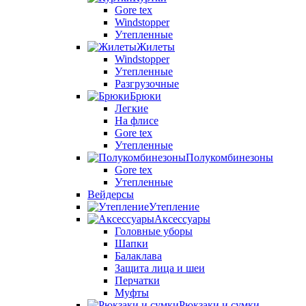
Gore tex
Windstopper
Утепленные
Жилеты
Windstopper
Утепленные
Разгрузочные
Брюки
Легкие
На флисе
Gore tex
Утепленные
Полукомбинезоны
Gore tex
Утепленные
Вейдерсы
Утепление
Аксессуары
Головные уборы
Шапки
Балаклава
Защита лица и шеи
Перчатки
Муфты
Рюкзаки и сумки