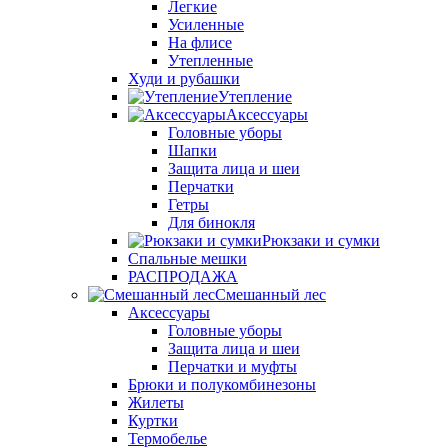
Легкие
Усиленные
На флисе
Утепленные
Худи и рубашки
Утепление
Аксессуары
Головные уборы
Шапки
Защита лица и шеи
Перчатки
Гетры
Для бинокля
Рюкзаки и сумки
Спальные мешки
РАСПРОДАЖА
Смешанный лес
Аксессуары
Головные уборы
Защита лица и шеи
Перчатки и муфты
Брюки и полукомбинезоны
Жилеты
Куртки
Термобелье