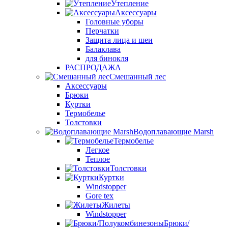
Утепление
Аксессуары
Головные уборы
Перчатки
Защита лица и шеи
Балаклава
для бинокля
РАСПРОДАЖА
Смешанный лес
Аксессуары
Брюки
Куртки
Термобелье
Толстовки
Водоплавающие Marsh
Термобелье
Легкое
Теплое
Толстовки
Куртки
Windstopper
Gore tex
Жилеты
Windstopper
Брюки/