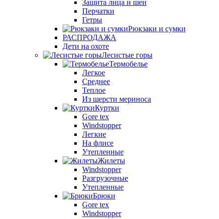
Защита лица и шеи
Перчатки
Гетры
Рюкзаки и сумки
РАСПРОДАЖА
Дети на охоте
Лесистые горы
Термобелье
Легкое
Среднее
Теплое
Из шерсти мериноса
Куртки
Gore tex
Windstopper
Легкие
На флисе
Утепленные
Жилеты
Windstopper
Разгрузочные
Утепленные
Брюки
Gore tex
Windstopper