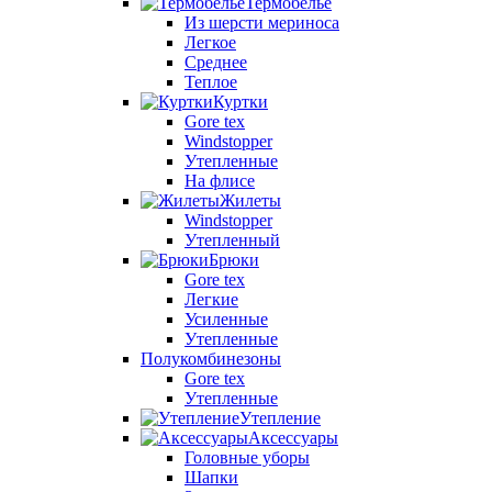
Термобелье
Из шерсти мериноса
Легкое
Среднее
Теплое
Куртки
Gore tex
Windstopper
Утепленные
На флисе
Жилеты
Windstopper
Утепленный
Брюки
Gore tex
Легкие
Усиленные
Утепленные
Полукомбинезоны
Gore tex
Утепленные
Утепление
Аксессуары
Головные уборы
Шапки