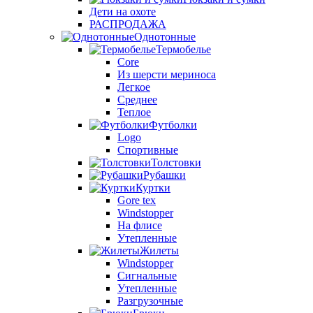
Дети на охоте
РАСПРОДАЖА
Однотонные
Термобелье
Core
Из шерсти мериноса
Легкое
Среднее
Теплое
Футболки
Logo
Спортивные
Толстовки
Рубашки
Куртки
Gore tex
Windstopper
На флисе
Утепленные
Жилеты
Windstopper
Сигнальные
Утепленные
Разгрузочные