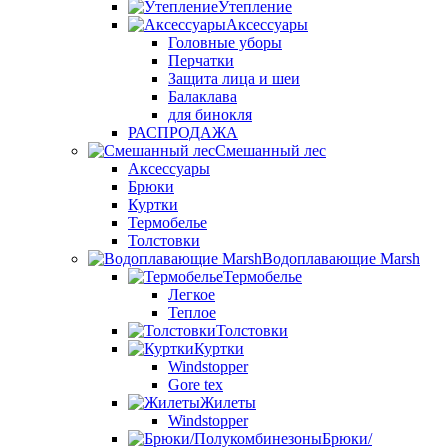
Утепление
Аксессуары
Головные уборы
Перчатки
Защита лица и шеи
Балаклава
для бинокля
РАСПРОДАЖА
Смешанный лес
Аксессуары
Брюки
Куртки
Термобелье
Толстовки
Водоплавающие Marsh
Термобелье
Легкое
Теплое
Толстовки
Куртки
Windstopper
Gore tex
Жилеты
Windstopper
Брюки/