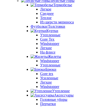
Лесистые горы
Термобелье
Легкое
Среднее
Теплое
Из шерсти мериноса
Футболки/Толстовки
Куртки
Утепленные
Gore Tex
Windstopper
Легкие
На флисе
Жилеты
Windstopper
Утепленные
Брюки
Gore tex
Усиленные
Легкие
Windstopper
Утепление
Аксессуары
Головные уборы
Перчатки