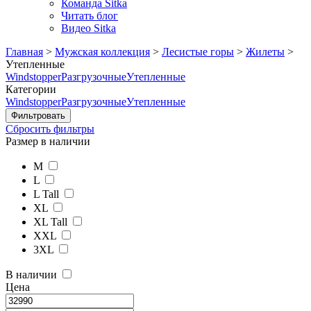
Команда Sitka
Читать блог
Видео Sitka
Главная
>
Мужская коллекция
>
Лесистые горы
>
Жилеты
>
Утепленные
Windstopper
Разгрузочные
Утепленные
Категории
Windstopper
Разгрузочные
Утепленные
Сбросить фильтры
Размер в наличии
M
L
L Tall
XL
XL Tall
XXL
3XL
В наличии
Цена