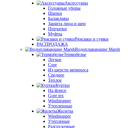
Аксессуары
Головные уборы
Шапки
Балаклавы
Защита лица и шеи
Перчатки
Муфты
Рюкзаки и сумки
РАСПРОДАЖА
Водоплавающие Marsh
Термобелье
Легкое
Core
Из шерсти мериноса
Среднее
Теплое
Куртки
На флисе
Gore tex
Windstopper
Утепленные
Жилеты
Windstopper
Утепленые
Разгрузочные