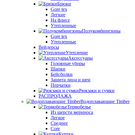
Брюки
Gore tex
Легкие
На флисе
Утепленные
Полукомбинезоны
Gore tex
Утепленные
Вейдерсы
Утепление
Аксессуары
Головные уборы
Шапки
Бейсболки
Защита лица и шеи
Перчатки
Рюкзаки и сумки
РАСПРОДАЖА
Водоплавающие Timber
Термобелье
Из шерсти мериноса
Легкое
Среднее
Core
Куртки