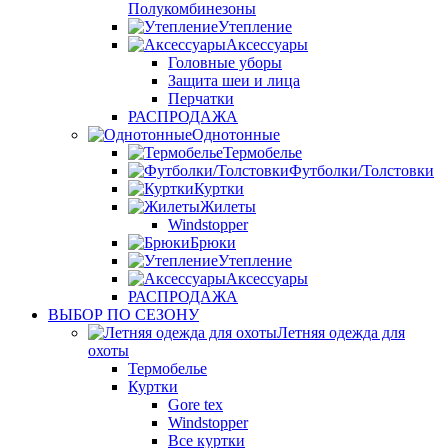
Полукомбинезоны
Утепление
Аксессуары
Головные уборы
Защита шеи и лица
Перчатки
РАСПРОДАЖА
Однотонные
Термобелье
Футболки/Толстовки
Куртки
Жилеты
Windstopper
Брюки
Утепление
Аксессуары
РАСПРОДАЖА
ВЫБОР ПО СЕЗОНУ
Летняя одежда для
охоты
Термобелье
Куртки
Gore tex
Windstopper
Все куртки