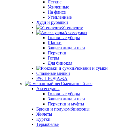
Легкие
Усиленные
На флисе
Утепленные
Худи и рубашки
Утепление
Аксессуары
Головные уборы
Шапки
Защита лица и шеи
Перчатки
Гетры
Для бинокля
Рюкзаки и сумки
Спальные мешки
РАСПРОДАЖА
Смешанный лес
Аксессуары
Головные уборы
Защита лица и шеи
Перчатки и муфты
Брюки и полукомбинезоны
Жилеты
Куртки
Термобелье