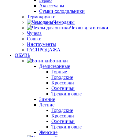
Гермо
Аксессуары
Сумки-холодильники
Термокружки
Чемоданы
Чехлы для оптики
Чучела
Сошки
Инструменты
РАСПРОДАЖА
ОБУВЬ
Ботинки
Демисезонные
Горные
Городские
Кроссовки
Охотничьи
Треккинговые
Зимние
Летние
Городские
Кроссовки
Охотничьи
Треккинговые
Женские