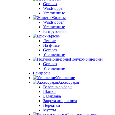
Gore tex
Windstopper
Утепленные
Жилеты
Windstopper
Утепленные
Разгрузочные
Брюки
Легкие
На флисе
Gore tex
Утепленные
Полукомбинезоны
Gore tex
Утепленные
Вейдерсы
Утепление
Аксессуары
Головные уборы
Шапки
Балаклава
Защита лица и шеи
Перчатки
Муфты
Рюкзаки и сумки