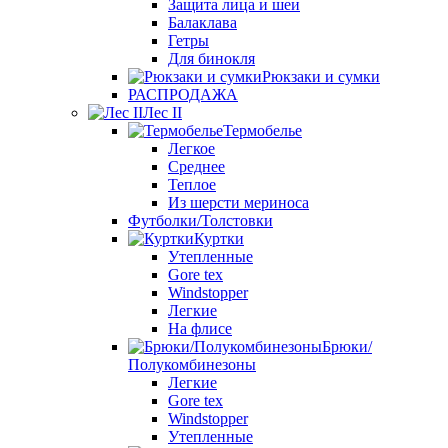
Защита лица и шеи
Балаклава
Гетры
Для бинокля
Рюкзаки и сумки
РАСПРОДАЖА
Лес II
Термобелье
Легкое
Среднее
Теплое
Из шерсти мериноса
Футболки/Толстовки
Куртки
Утепленные
Gore tex
Windstopper
Легкие
На флисе
Брюки/
Полукомбинезоны
Легкие
Gore tex
Windstopper
Утепленные