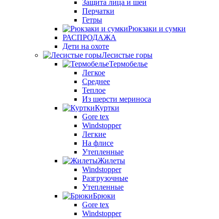
Защита лица и шеи
Перчатки
Гетры
Рюкзаки и сумки
РАСПРОДАЖА
Дети на охоте
Лесистые горы
Термобелье
Легкое
Среднее
Теплое
Из шерсти мериноса
Куртки
Gore tex
Windstopper
Легкие
На флисе
Утепленные
Жилеты
Windstopper
Разгрузочные
Утепленные
Брюки
Gore tex
Windstopper