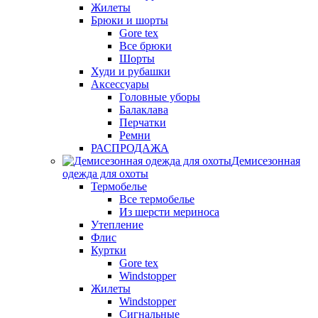
Жилеты
Брюки и шорты
Gore tex
Все брюки
Шорты
Худи и рубашки
Аксессуары
Головные уборы
Балаклава
Перчатки
Ремни
РАСПРОДАЖА
Демисезонная
одежда для охоты
Термобелье
Все термобелье
Из шерсти мериноса
Утепление
Флис
Куртки
Gore tex
Windstopper
Жилеты
Windstopper
Сигнальные