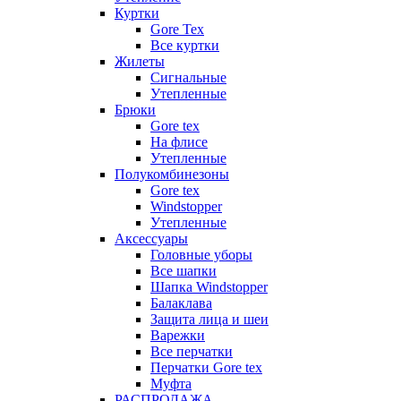
Куртки
Gore Tex
Все куртки
Жилеты
Сигнальные
Утепленные
Брюки
Gore tex
На флисе
Утепленные
Полукомбинезоны
Gore tex
Windstopper
Утепленные
Аксессуары
Головные уборы
Все шапки
Шапка Windstopper
Балаклава
Защита лица и шеи
Варежки
Все перчатки
Перчатки Gore tex
Муфта
РАСПРОДАЖА