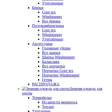
Утепленные
Брюки
Gore tex
Windstopper
Все брюки
Полукомбинезоны
Gore tex
Windstopper
Утеплённые
Аксессуары
Головные уборы
Все шапки
Шапка Windstopper
Балаклава
Все перчатки
Перчатки Gore tex
Перчатки Windstopper
Гетры
РАСПРОДАЖА
Зимняя одежда для
охоты
Термобелье
Из шерсти мериноса
Теплое
Утепление