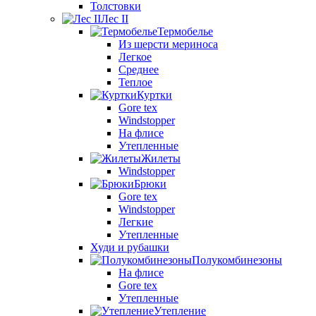
Толстовки
Лес II
Термобелье
Из шерсти мериноса
Легкое
Среднее
Теплое
Куртки
Gore tex
Windstopper
На флисе
Утепленные
Жилеты
Windstopper
Брюки
Gore tex
Windstopper
Легкие
Утепленные
Худи и рубашки
Полукомбинезоны
На флисе
Gore tex
Утепленные
Утепление