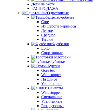
Дети на охоте
РАСПРОДАЖА
Однотонные
Термобелье
Core
Из шерсти мериноса
Легкое
Среднее
Теплое
Футболки
Logo
Спортивные
Толстовки
Рубашки
Куртки
Gore tex
Windstopper
На флисе
Утепленные
Жилеты
Windstopper
Сигнальные
Утепленные
Разгрузочные