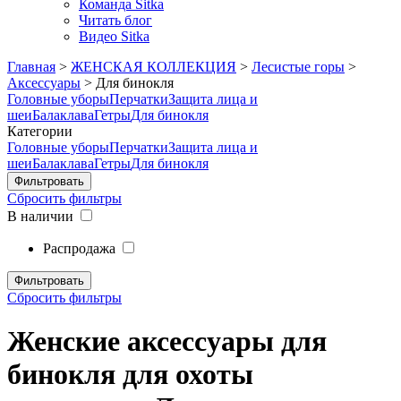
Команда Sitka
Читать блог
Видео Sitka
Главная
>
ЖЕНСКАЯ КОЛЛЕКЦИЯ
>
Лесистые горы
>
Аксессуары
>
Для бинокля
Головные уборы
Перчатки
Защита лица и
шеи
Балаклава
Гетры
Для бинокля
Категории
Головные уборы
Перчатки
Защита лица и
шеи
Балаклава
Гетры
Для бинокля
Сбросить фильтры
В наличии
Распродажа
Сбросить фильтры
Женские аксессуары для
бинокля для охоты