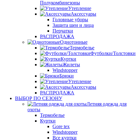
Полукомбинезоны
Утепление
Аксессуары
Головные уборы
Защита шеи и лица
Перчатки
РАСПРОДАЖА
Однотонные
Термобелье
Футболки/Толстовки
Куртки
Жилеты
Windstopper
Брюки
Утепление
Аксессуары
РАСПРОДАЖА
ВЫБОР ПО СЕЗОНУ
Летняя одежда для
охоты
Термобелье
Куртки
Gore tex
Windstopper
Все куртки