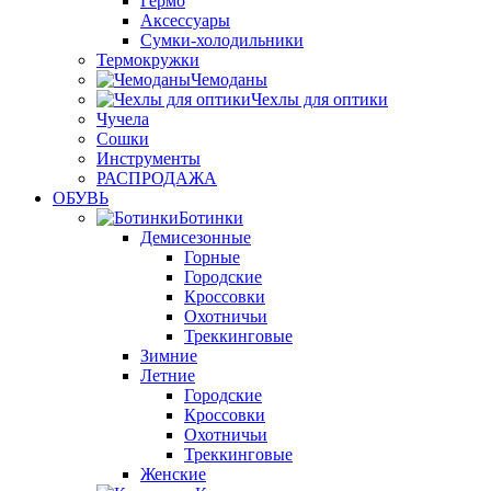
Гермо
Аксессуары
Сумки-холодильники
Термокружки
Чемоданы
Чехлы для оптики
Чучела
Сошки
Инструменты
РАСПРОДАЖА
ОБУВЬ
Ботинки
Демисезонные
Горные
Городские
Кроссовки
Охотничьи
Треккинговые
Зимние
Летние
Городские
Кроссовки
Охотничьи
Треккинговые
Женские