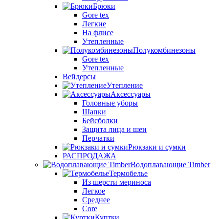
Брюки
Gore tex
Легкие
На флисе
Утепленные
Полукомбинезоны
Gore tex
Утепленные
Вейдерсы
Утепление
Аксессуары
Головные уборы
Шапки
Бейсболки
Защита лица и шеи
Перчатки
Рюкзаки и сумки
РАСПРОДАЖА
Водоплавающие Timber
Термобелье
Из шерсти мериноса
Легкое
Среднее
Core
Куртки