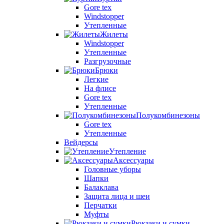
Gore tex
Windstopper
Утепленные
Жилеты
Windstopper
Утепленные
Разгрузочные
Брюки
Легкие
На флисе
Gore tex
Утепленные
Полукомбинезоны
Gore tex
Утепленные
Вейдерсы
Утепление
Аксессуары
Головные уборы
Шапки
Балаклава
Защита лица и шеи
Перчатки
Муфты
Рюкзаки и сумки