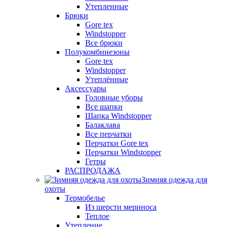
Утепленные
Брюки
Gore tex
Windstopper
Все брюки
Полукомбинезоны
Gore tex
Windstopper
Утеплённые
Аксессуары
Головные уборы
Все шапки
Шапка Windstopper
Балаклава
Все перчатки
Перчатки Gore tex
Перчатки Windstopper
Гетры
РАСПРОДАЖА
Зимняя одежда для
охоты
Термобелье
Из шерсти мериноса
Теплое
Утепление