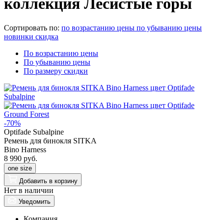
коллекция Лесистые горы
Сортировать по:
по возрастанию цены
по убыванию цены
новинки
скидка
По возрастанию цены
По убыванию цены
По размеру скидки
-70%
Optifade Subalpine
Ремень для бинокля SITKA
Bino Harness
8 990 руб.
one size
Добавить
в корзину
Нет в наличии
Уведомить
Компания