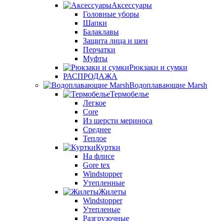
Аксессуары
Головные уборы
Шапки
Балаклавы
Защита лица и шеи
Перчатки
Муфты
Рюкзаки и сумки
РАСПРОДАЖА
Водоплавающие Marsh
Термобелье
Легкое
Core
Из шерсти мериноса
Среднее
Теплое
Куртки
На флисе
Gore tex
Windstopper
Утепленные
Жилеты
Windstopper
Утепленые
Разгрузочные