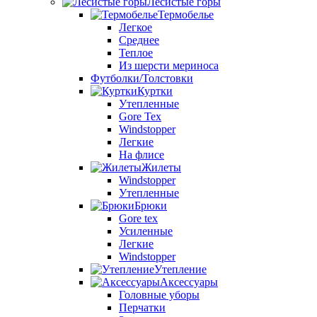
Лесистые горы
Термобелье
Легкое
Среднее
Теплое
Из шерсти мериноса
Футболки/Толстовки
Куртки
Утепленные
Gore Tex
Windstopper
Легкие
На флисе
Жилеты
Windstopper
Утепленные
Брюки
Gore tex
Усиленные
Легкие
Windstopper
Утепление
Аксессуары
Головные уборы
Перчатки