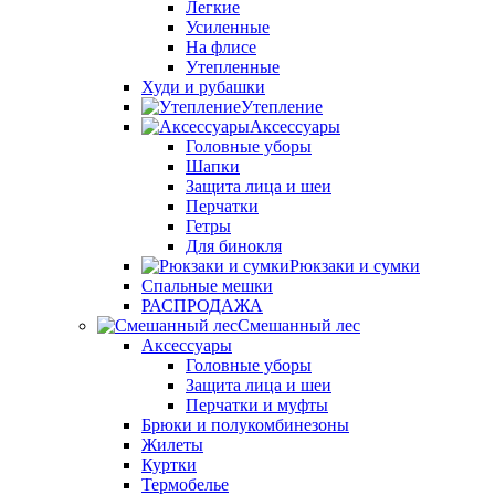
Легкие
Усиленные
На флисе
Утепленные
Худи и рубашки
Утепление
Аксессуары
Головные уборы
Шапки
Защита лица и шеи
Перчатки
Гетры
Для бинокля
Рюкзаки и сумки
Спальные мешки
РАСПРОДАЖА
Смешанный лес
Аксессуары
Головные уборы
Защита лица и шеи
Перчатки и муфты
Брюки и полукомбинезоны
Жилеты
Куртки
Термобелье