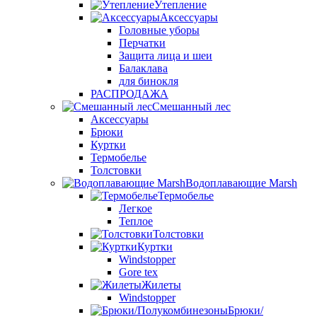
Утепление
Аксессуары
Головные уборы
Перчатки
Защита лица и шеи
Балаклава
для бинокля
РАСПРОДАЖА
Смешанный лес
Аксессуары
Брюки
Куртки
Термобелье
Толстовки
Водоплавающие Marsh
Термобелье
Легкое
Теплое
Толстовки
Куртки
Windstopper
Gore tex
Жилеты
Windstopper
Брюки/