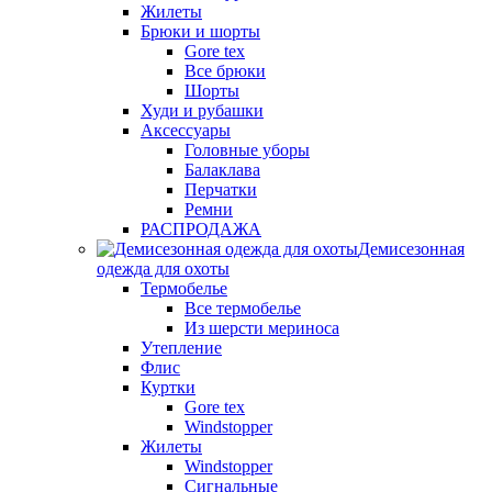
Жилеты
Брюки и шорты
Gore tex
Все брюки
Шорты
Худи и рубашки
Аксессуары
Головные уборы
Балаклава
Перчатки
Ремни
РАСПРОДАЖА
Демисезонная
одежда для охоты
Термобелье
Все термобелье
Из шерсти мериноса
Утепление
Флис
Куртки
Gore tex
Windstopper
Жилеты
Windstopper
Сигнальные