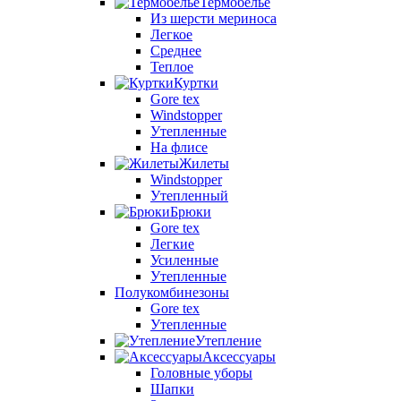
Термобелье
Из шерсти мериноса
Легкое
Среднее
Теплое
Куртки
Gore tex
Windstopper
Утепленные
На флисе
Жилеты
Windstopper
Утепленный
Брюки
Gore tex
Легкие
Усиленные
Утепленные
Полукомбинезоны
Gore tex
Утепленные
Утепление
Аксессуары
Головные уборы
Шапки