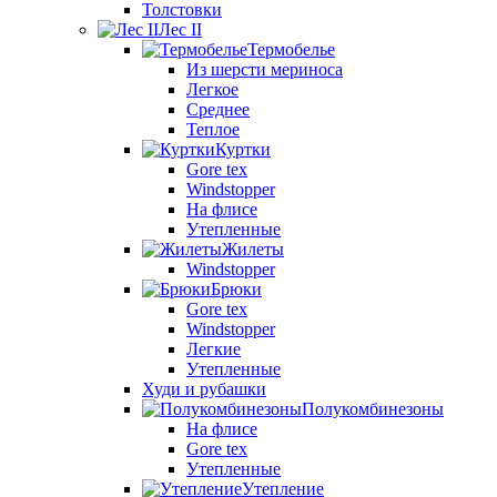
Толстовки
Лес II
Термобелье
Из шерсти мериноса
Легкое
Среднее
Теплое
Куртки
Gore tex
Windstopper
На флисе
Утепленные
Жилеты
Windstopper
Брюки
Gore tex
Windstopper
Легкие
Утепленные
Худи и рубашки
Полукомбинезоны
На флисе
Gore tex
Утепленные
Утепление