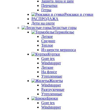
Защита лица и шеи
Перчатки
Гетры
Рюкзаки и сумки
РАСПРОДАЖА
Дети на охоте
Лесистые горы
Термобелье
Легкое
Среднее
Теплое
Из шерсти мериноса
Куртки
Gore tex
Windstopper
Легкие
На флисе
Утепленные
Жилеты
Windstopper
Разгрузочные
Утепленные
Брюки
Gore tex
Windstopper