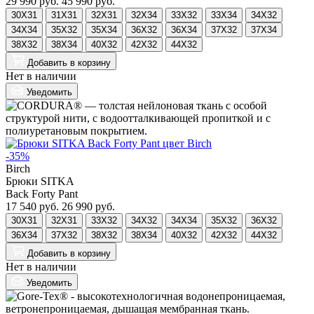
29 990 руб.
45 990 руб.
30X31
31X31
32X31
32X34
33X32
33X34
34X32
34X34
35X32
35X34
36X32
36X34
37X32
37X34
38X32
38X34
40X32
42X32
44X32
Добавить
в корзину
Нет в наличии
Уведомить
-35%
Birch
Брюки SITKA
Back Forty Pant
17 540 руб.
26 990 руб.
30X31
32X31
33X32
34X32
34X34
35X32
36X32
36X34
37X32
38X32
38X34
40X32
42X32
44X32
Добавить
в корзину
Нет в наличии
Уведомить