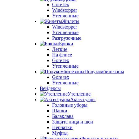
Gore tex
Windstopper
Утепленные
Жилеты
Windstopper
Утепленные
Разгрузочные
Брюки
Легкие
На флисе
Gore tex
Утепленные
Полукомбинезоны
Gore tex
Утепленные
Вейдерсы
Утепление
Аксессуары
Головные уборы
Шапки
Балаклава
Защита лица и шеи
Перчатки
Муфты
Рюкзаки и сумки