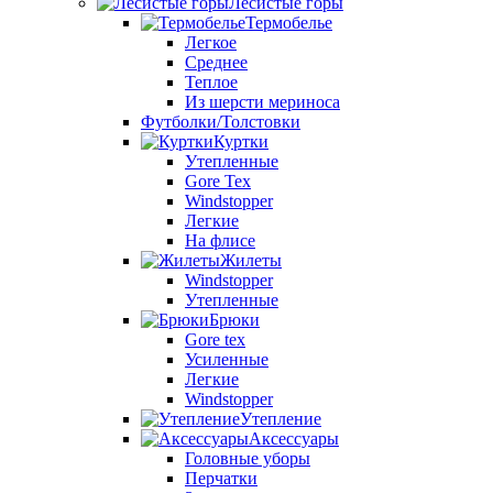
Лесистые горы
Термобелье
Легкое
Среднее
Теплое
Из шерсти мериноса
Футболки/Толстовки
Куртки
Утепленные
Gore Tex
Windstopper
Легкие
На флисе
Жилеты
Windstopper
Утепленные
Брюки
Gore tex
Усиленные
Легкие
Windstopper
Утепление
Аксессуары
Головные уборы
Перчатки