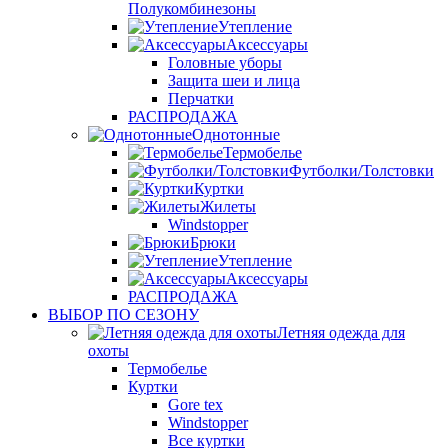
Полукомбинезоны
Утепление
Аксессуары
Головные уборы
Защита шеи и лица
Перчатки
РАСПРОДАЖА
Однотонные
Термобелье
Футболки/Толстовки
Куртки
Жилеты
Windstopper
Брюки
Утепление
Аксессуары
РАСПРОДАЖА
ВЫБОР ПО СЕЗОНУ
Летняя одежда для
охоты
Термобелье
Куртки
Gore tex
Windstopper
Все куртки