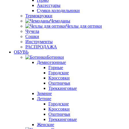
Гермо
Аксессуары
Сумки-холодильники
Термокружки
Чемоданы
Чехлы для оптики
Чучела
Сошки
Инструменты
РАСПРОДАЖА
ОБУВЬ
Ботинки
Демисезонные
Горные
Городские
Кроссовки
Охотничьи
Треккинговые
Зимние
Летние
Городские
Кроссовки
Охотничьи
Треккинговые
Женские