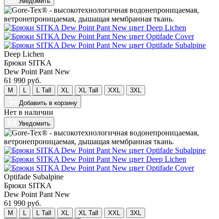
Уведомить
Deep Lichen
Брюки SITKA
Dew Point Pant New
61 990 руб.
M
L
L Tall
XL
XL Tall
XXL
3XL
Добавить
в корзину
Нет в наличии
Уведомить
Optifade Subalpine
Брюки SITKA
Dew Point Pant New
61 990 руб.
M
L
L Tall
XL
XL Tall
XXL
3XL