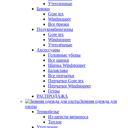
Утепленные
Брюки
Gore tex
Windstopper
Все брюки
Полукомбинезоны
Gore tex
Windstopper
Утеплённые
Аксессуары
Головные уборы
Все шапки
Шапка Windstopper
Балаклава
Все перчатки
Перчатки Gore tex
Перчатки Windstopper
Гетры
РАСПРОДАЖА
Зимняя одежда для
охоты
Термобелье
Из шерсти мериноса
Теплое
Утепление