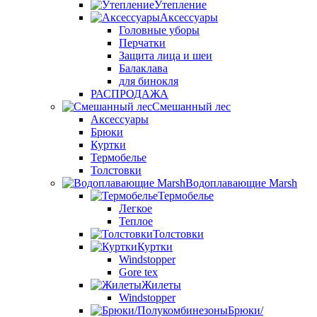
Утепление
Аксессуары
Головные уборы
Перчатки
Защита лица и шеи
Балаклава
для бинокля
РАСПРОДАЖА
Смешанный лес
Аксессуары
Брюки
Куртки
Термобелье
Толстовки
Водоплавающие Marsh
Термобелье
Легкое
Теплое
Толстовки
Куртки
Windstopper
Gore tex
Жилеты
Windstopper
Брюки/