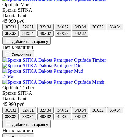
Optifade Marsh
Брюки SITKA
Dakota Pant
45 990 руб.
30X31
32X31
32X34
34X32
34X34
36X32
36X34
38X32
38X34
40X32
42X32
44X32
Добавить
в корзину
Нет в наличии
Уведомить
-25%
Optifade Timber
Брюки SITKA
Dakota Pant
45 990 руб.
30X31
32X31
32X34
34X32
34X34
36X32
36X34
38X32
38X34
40X32
42X32
44X32
Добавить
в корзину
Нет в наличии