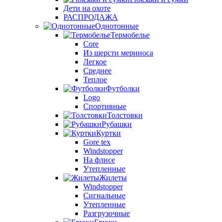
Дети на охоте
РАСПРОДАЖА
Однотонные
Термобелье
Core
Из шерсти мериноса
Легкое
Среднее
Теплое
Футболки
Logo
Спортивные
Толстовки
Рубашки
Куртки
Gore tex
Windstopper
На флисе
Утепленные
Жилеты
Windstopper
Сигнальные
Утепленные
Разгрузочные