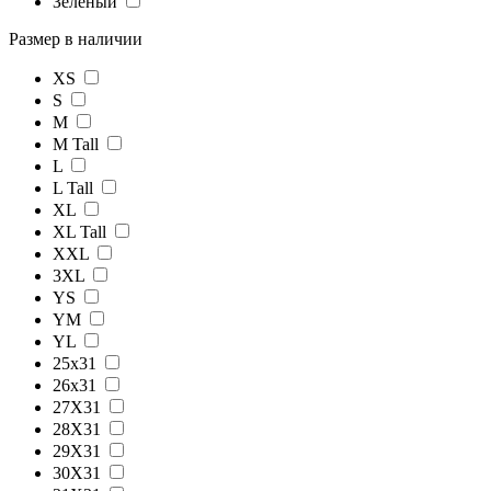
Зеленый
Размер в наличии
XS
S
M
M Tall
L
L Tall
XL
XL Tall
XXL
3XL
YS
YM
YL
25x31
26x31
27X31
28X31
29X31
30X31