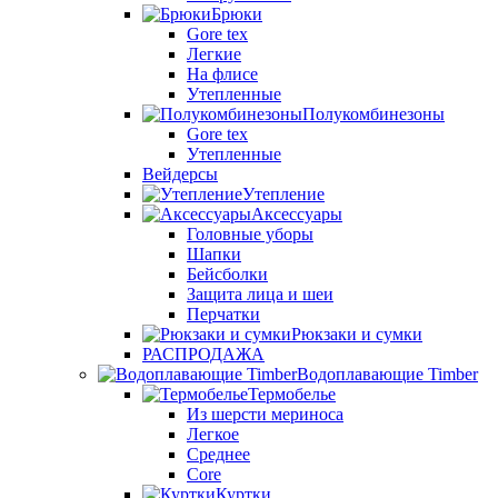
Брюки
Gore tex
Легкие
На флисе
Утепленные
Полукомбинезоны
Gore tex
Утепленные
Вейдерсы
Утепление
Аксессуары
Головные уборы
Шапки
Бейсболки
Защита лица и шеи
Перчатки
Рюкзаки и сумки
РАСПРОДАЖА
Водоплавающие Timber
Термобелье
Из шерсти мериноса
Легкое
Среднее
Core
Куртки