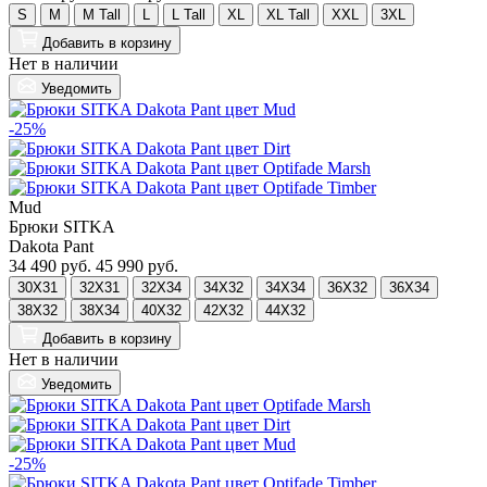
S
M
M Tall
L
L Tall
XL
XL Tall
XXL
3XL
Добавить
в корзину
Нет в наличии
Уведомить
-25%
Mud
Брюки SITKA
Dakota Pant
34 490 руб.
45 990 руб.
30X31
32X31
32X34
34X32
34X34
36X32
36X34
38X32
38X34
40X32
42X32
44X32
Добавить
в корзину
Нет в наличии
Уведомить
-25%