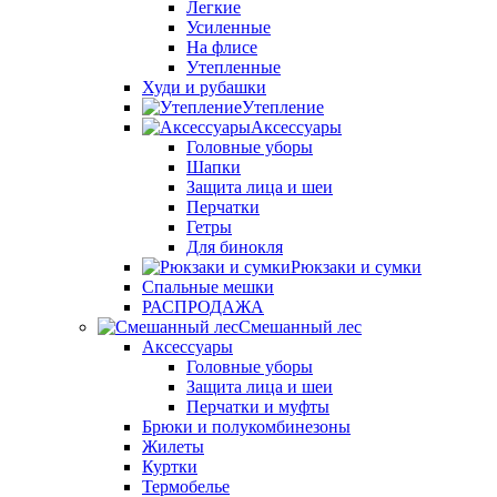
Легкие
Усиленные
На флисе
Утепленные
Худи и рубашки
Утепление
Аксессуары
Головные уборы
Шапки
Защита лица и шеи
Перчатки
Гетры
Для бинокля
Рюкзаки и сумки
Спальные мешки
РАСПРОДАЖА
Смешанный лес
Аксессуары
Головные уборы
Защита лица и шеи
Перчатки и муфты
Брюки и полукомбинезоны
Жилеты
Куртки
Термобелье