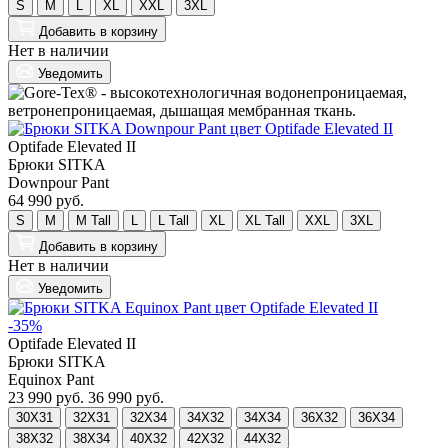
S
M
L
XL
XXL
3XL
Добавить
в корзину
Нет в наличии
Уведомить
Optifade Elevated II
Брюки SITKA
Downpour Pant
64 990 руб.
S
M
M Tall
L
L Tall
XL
XL Tall
XXL
3XL
Добавить
в корзину
Нет в наличии
Уведомить
-35%
Optifade Elevated II
Брюки SITKA
Equinox Pant
23 990 руб.
36 990 руб.
30X31
32X31
32X34
34X32
34X34
36X32
36X34
38X32
38X34
40X32
42X32
44X32