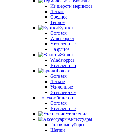
Термобелье
Из шерсти мериноса
Легкое
Среднее
Теплое
Куртки
Gore tex
Windstopper
Утепленные
На флисе
Жилеты
Windstopper
Утепленный
Брюки
Gore tex
Легкие
Усиленные
Утепленные
Полукомбинезоны
Gore tex
Утепленные
Утепление
Аксессуары
Головные уборы
Шапки