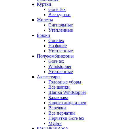
Куртки
Gore Tex
Все куртки
Жилеты
Сигнальные
Утепленные
Брюки
Gore tex
На флисе
Утепленные
Полукомбинезоны
Gore tex
Windstopper
Утепленные
Аксессуары
Головные уборы
Все шапки
Шапка Windstopper
Балаклава
Защита лица и шеи
Варежки
Все перчатки
Перчатки Gore tex
Муфта
РАСПРОДАЖА