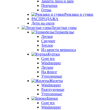
Защита лица и шеи
Перчатки
Гетры
Рюкзаки и сумки
РАСПРОДАЖА
Дети на охоте
Лесистые горы
Термобелье
Легкое
Среднее
Теплое
Из шерсти мериноса
Куртки
Gore tex
Windstopper
Легкие
На флисе
Утепленные
Жилеты
Windstopper
Разгрузочные
Утепленные
Брюки
Gore tex
Windstopper