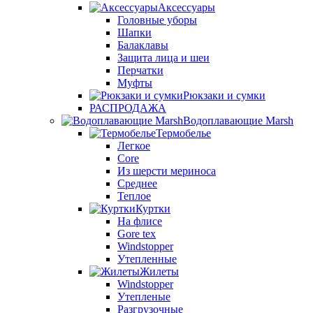
Аксессуары
Головные уборы
Шапки
Балаклавы
Защита лица и шеи
Перчатки
Муфты
Рюкзаки и сумки
РАСПРОДАЖА
Водоплавающие Marsh
Термобелье
Легкое
Core
Из шерсти мериноса
Среднее
Теплое
Куртки
На флисе
Gore tex
Windstopper
Утепленные
Жилеты
Windstopper
Утепленые
Разгрузочные