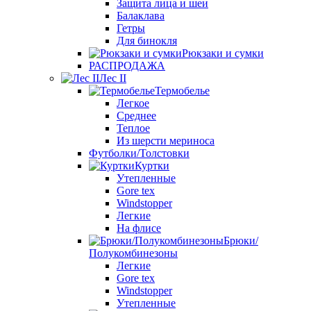
Защита лица и шеи
Балаклава
Гетры
Для бинокля
Рюкзаки и сумки
РАСПРОДАЖА
Лес II
Термобелье
Легкое
Среднее
Теплое
Из шерсти мериноса
Футболки/Толстовки
Куртки
Утепленные
Gore tex
Windstopper
Легкие
На флисе
Брюки/
Полукомбинезоны
Легкие
Gore tex
Windstopper
Утепленные