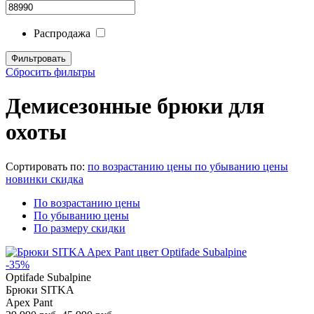
Распродажа
Сбросить фильтры
Демисезонные брюки для
охоты
Сортировать по:
по возрастанию цены
по убыванию цены
новинки
скидка
По возрастанию цены
По убыванию цены
По размеру скидки
-35%
Optifade Subalpine
Брюки SITKA
Apex Pant