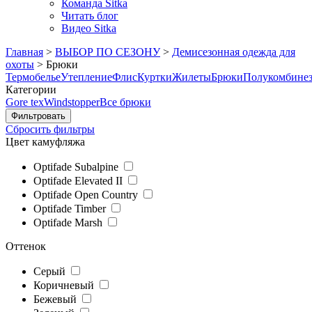
Команда Sitka
Читать блог
Видео Sitka
Главная
>
ВЫБОР ПО СЕЗОНУ
>
Демисезонная одежда для
охоты
>
Брюки
Термобелье
Утепление
Флис
Куртки
Жилеты
Брюки
Полукомбине
Категории
Gore tex
Windstopper
Все брюки
Сбросить фильтры
Цвет камуфляжа
Optifade Subalpine
Optifade Elevated II
Optifade Open Country
Optifade Timber
Optifade Marsh
Оттенок
Серый
Коричневый
Бежевый