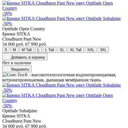
-50%
-50%
Optifade Open Country
Брюки SITKA
Cloudburst Pant New
34 000 руб.
67 990 руб.
S
M
M Tall
L
L Tall
XL
XL Tall
XXL
3XL
Добавить
в корзину
Нет в наличии
Уведомить
-50%
-50%
Optifade Subalpine
Брюки SITKA
Cloudburst Pant New
34 000 руб.
67 990 руб.