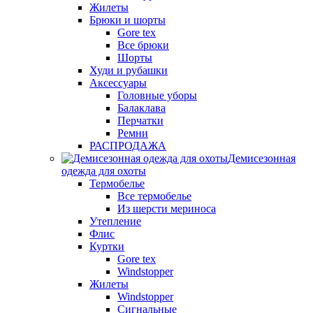
Жилеты
Брюки и шорты
Gore tex
Все брюки
Шорты
Худи и рубашки
Аксессуары
Головные уборы
Балаклава
Перчатки
Ремни
РАСПРОДАЖА
Демисезонная
одежда для охоты
Термобелье
Все термобелье
Из шерсти мериноса
Утепление
Флис
Куртки
Gore tex
Windstopper
Жилеты
Windstopper
Сигнальные