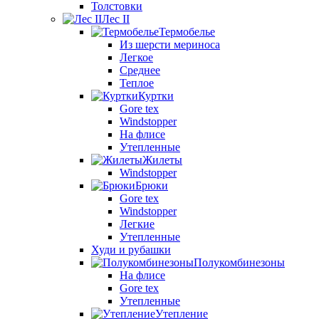
Толстовки
Лес II
Термобелье
Из шерсти мериноса
Легкое
Среднее
Теплое
Куртки
Gore tex
Windstopper
На флисе
Утепленные
Жилеты
Windstopper
Брюки
Gore tex
Windstopper
Легкие
Утепленные
Худи и рубашки
Полукомбинезоны
На флисе
Gore tex
Утепленные
Утепление