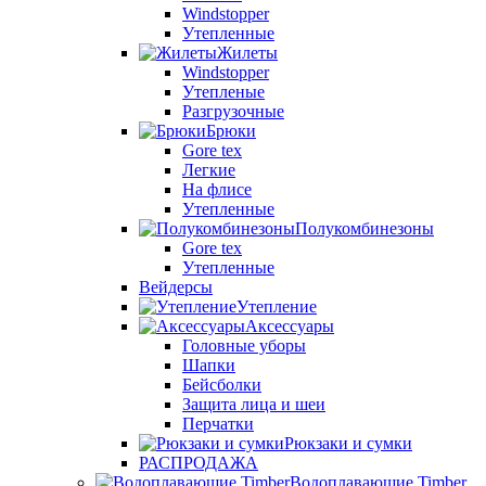
Windstopper
Утепленные
Жилеты
Windstopper
Утепленые
Разгрузочные
Брюки
Gore tex
Легкие
На флисе
Утепленные
Полукомбинезоны
Gore tex
Утепленные
Вейдерсы
Утепление
Аксессуары
Головные уборы
Шапки
Бейсболки
Защита лица и шеи
Перчатки
Рюкзаки и сумки
РАСПРОДАЖА
Водоплавающие Timber