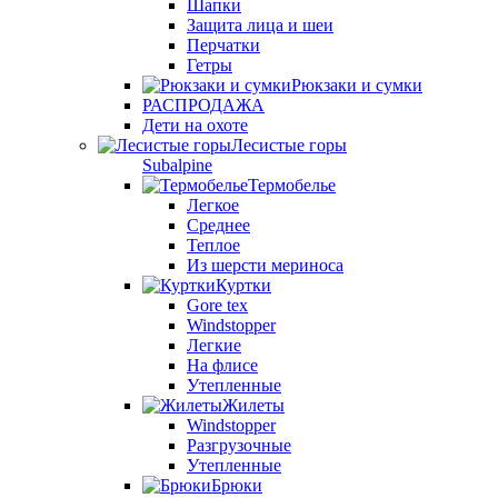
Шапки
Защита лица и шеи
Перчатки
Гетры
Рюкзаки и сумки
РАСПРОДАЖА
Дети на охоте
Лесистые горы
Subalpine
Термобелье
Легкое
Среднее
Теплое
Из шерсти мериноса
Куртки
Gore tex
Windstopper
Легкие
На флисе
Утепленные
Жилеты
Windstopper
Разгрузочные
Утепленные
Брюки