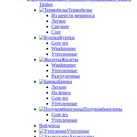
Timber
Термобелье
Из шерсти мериноса
Легкое
Среднее
Core
Куртки
Gore tex
Windstopper
Утепленные
Жилеты
Windstopper
Утепленные
Разгрузочные
Брюки
Легкие
На флисе
Gore tex
Утепленные
Полукомбинезоны
Gore tex
Утепленные
Вейдерсы
Утепление
Аксессуары