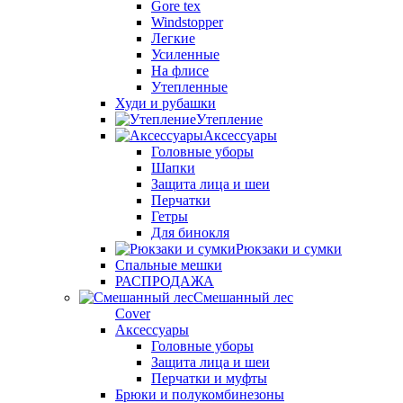
Gore tex
Windstopper
Легкие
Усиленные
На флисе
Утепленные
Худи и рубашки
Утепление
Аксессуары
Головные уборы
Шапки
Защита лица и шеи
Перчатки
Гетры
Для бинокля
Рюкзаки и сумки
Спальные мешки
РАСПРОДАЖА
Смешанный лес
Cover
Аксессуары
Головные уборы
Защита лица и шеи
Перчатки и муфты
Брюки и полукомбинезоны