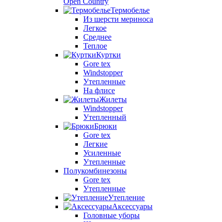
Open Country
Термобелье
Из шерсти мериноса
Легкое
Среднее
Теплое
Куртки
Gore tex
Windstopper
Утепленные
На флисе
Жилеты
Windstopper
Утепленный
Брюки
Gore tex
Легкие
Усиленные
Утепленные
Полукомбинезоны
Gore tex
Утепленные
Утепление
Аксессуары
Головные уборы