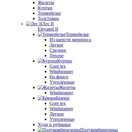
Жилеты
Куртки
Термобелье
Толстовки
Лес II
Elevated II
Термобелье
Из шерсти мериноса
Легкое
Среднее
Теплое
Куртки
Gore tex
Windstopper
На флисе
Утепленные
Жилеты
Windstopper
Брюки
Gore tex
Windstopper
Легкие
Утепленные
Худи и рубашки
Полукомбинезоны