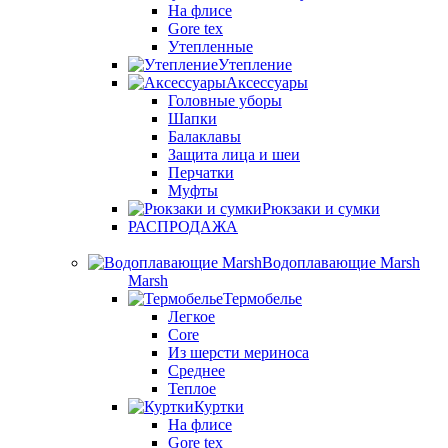
На флисе
Gore tex
Утепленные
Утепление
Аксессуары
Головные уборы
Шапки
Балаклавы
Защита лица и шеи
Перчатки
Муфты
Рюкзаки и сумки
РАСПРОДАЖА
Водоплавающие Marsh
Marsh
Термобелье
Легкое
Core
Из шерсти мериноса
Среднее
Теплое
Куртки
На флисе
Gore tex