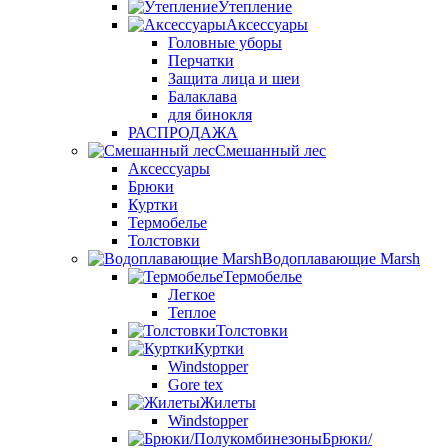
Утепление
Аксессуары
Головные уборы
Перчатки
Защита лица и шеи
Балаклава
для бинокля
РАСПРОДАЖА
Смешанный лес
Аксессуары
Брюки
Куртки
Термобелье
Толстовки
Водоплавающие Marsh
Термобелье
Легкое
Теплое
Толстовки
Куртки
Windstopper
Gore tex
Жилеты
Windstopper
Брюки/