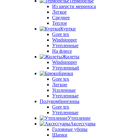
Термобелье
Из шерсти мериноса
Легкое
Среднее
Теплое
Куртки
Gore tex
Windstopper
Утепленные
На флисе
Жилеты
Windstopper
Утепленный
Брюки
Gore tex
Легкие
Усиленные
Утепленные
Полукомбинезоны
Gore tex
Утепленные
Утепление
Аксессуары
Головные уборы
Шапки