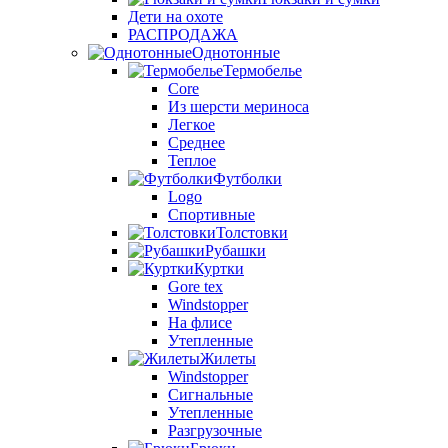
Дети на охоте
РАСПРОДАЖА
Однотонные
Термобелье
Core
Из шерсти мериноса
Легкое
Среднее
Теплое
Футболки
Logo
Спортивные
Толстовки
Рубашки
Куртки
Gore tex
Windstopper
На флисе
Утепленные
Жилеты
Windstopper
Сигнальные
Утепленные
Разгрузочные