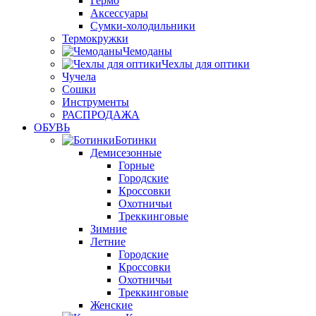
Гермо
Аксессуары
Сумки-холодильники
Термокружки
Чемоданы
Чехлы для оптики
Чучела
Сошки
Инструменты
РАСПРОДАЖА
ОБУВЬ
Ботинки
Демисезонные
Горные
Городские
Кроссовки
Охотничьи
Треккинговые
Зимние
Летние
Городские
Кроссовки
Охотничьи
Треккинговые
Женские