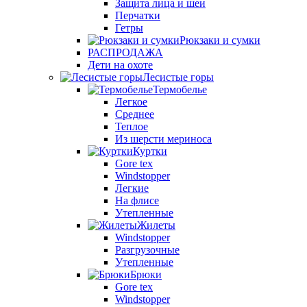
Защита лица и шеи
Перчатки
Гетры
Рюкзаки и сумки
РАСПРОДАЖА
Дети на охоте
Лесистые горы
Термобелье
Легкое
Среднее
Теплое
Из шерсти мериноса
Куртки
Gore tex
Windstopper
Легкие
На флисе
Утепленные
Жилеты
Windstopper
Разгрузочные
Утепленные
Брюки
Gore tex
Windstopper