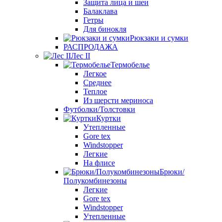
Защита лица и шеи
Балаклава
Гетры
Для бинокля
Рюкзаки и сумки
РАСПРОДАЖА
Лес II
Термобелье
Легкое
Среднее
Теплое
Из шерсти мериноса
Футболки/Толстовки
Куртки
Утепленные
Gore tex
Windstopper
Легкие
На флисе
Брюки/
Полукомбинезоны
Легкие
Gore tex
Windstopper
Утепленные