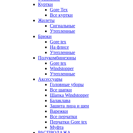
Куртки
Gore Tex
Все куртки
Жилеты
Сигнальные
Утепленные
Брюки
Gore tex
На флисе
Утепленные
Полукомбинезоны
Gore tex
Windstopper
Утепленные
Аксессуары
Головные уборы
Все шапки
Шапка Windstopper
Балаклава
Защита лица и шеи
Варежки
Все перчатки
Перчатки Gore tex
Муфта
РАСПРОДАЖА