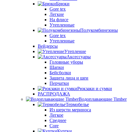
Брюки
Gore tex
Легкие
На флисе
Утепленные
Полукомбинезоны
Gore tex
Утепленные
Вейдерсы
Утепление
Аксессуары
Головные уборы
Шапки
Бейсболки
Защита лица и шеи
Перчатки
Рюкзаки и сумки
РАСПРОДАЖА
Водоплавающие Timber
Термобелье
Из шерсти мериноса
Легкое
Среднее
Core
Куртки