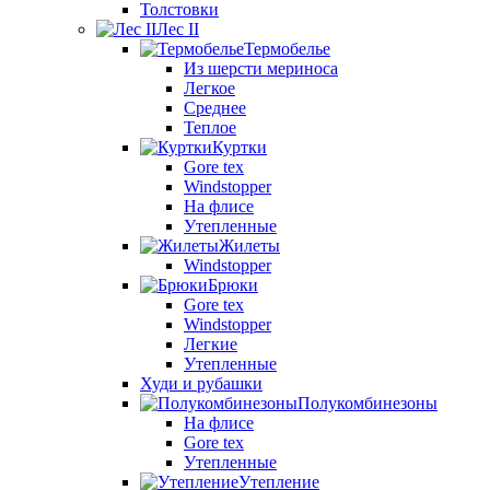
Толстовки
Лес II
Термобелье
Из шерсти мериноса
Легкое
Среднее
Теплое
Куртки
Gore tex
Windstopper
На флисе
Утепленные
Жилеты
Windstopper
Брюки
Gore tex
Windstopper
Легкие
Утепленные
Худи и рубашки
Полукомбинезоны
На флисе
Gore tex
Утепленные
Утепление