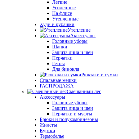
Легкие
Усиленные
На флисе
Утепленные
Худи и рубашки
Утепление
Аксессуары
Головные уборы
Шапки
Защита лица и шеи
Перчатки
Гетры
Для бинокля
Рюкзаки и сумки
Спальные мешки
РАСПРОДАЖА
Смешанный лес
Аксессуары
Головные уборы
Защита лица и шеи
Перчатки и муфты
Брюки и полукомбинезоны
Жилеты
Куртки
Термобелье