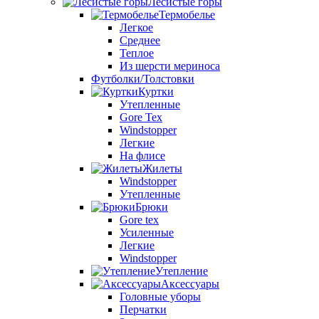
Лесистые горы
Термобелье
Легкое
Среднее
Теплое
Из шерсти мериноса
Футболки/Толстовки
Куртки
Утепленные
Gore Tex
Windstopper
Легкие
На флисе
Жилеты
Windstopper
Утепленные
Брюки
Gore tex
Усиленные
Легкие
Windstopper
Утепление
Аксессуары
Головные уборы
Перчатки