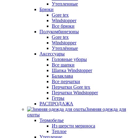
Утепленные
Брюки
Gore tex
Windstopper
Все брюки
Полукомбинезоны
Gore tex
Windstopper
Утеплённые
Аксессуары
Головные уборы
Все шапки
Шапка Windstopper
Балаклава
Все перчатки
Перчатки Gore tex
Перчатки Windstopper
Гетры
РАСПРОДАЖА
Зимняя одежда для
охоты
Термобелье
Из шерсти мериноса
Теплое
Утепление