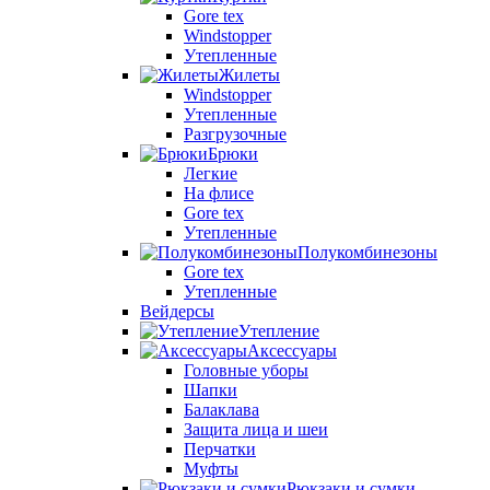
Gore tex
Windstopper
Утепленные
Жилеты
Windstopper
Утепленные
Разгрузочные
Брюки
Легкие
На флисе
Gore tex
Утепленные
Полукомбинезоны
Gore tex
Утепленные
Вейдерсы
Утепление
Аксессуары
Головные уборы
Шапки
Балаклава
Защита лица и шеи
Перчатки
Муфты
Рюкзаки и сумки