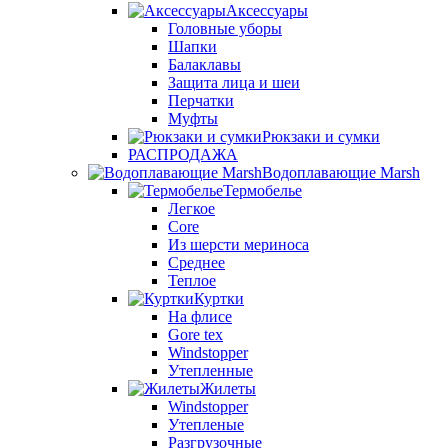
Аксессуары
Головные уборы
Шапки
Балаклавы
Защита лица и шеи
Перчатки
Муфты
Рюкзаки и сумки
РАСПРОДАЖА
Водоплавающие Marsh
Термобелье
Легкое
Core
Из шерсти мериноса
Среднее
Теплое
Куртки
На флисе
Gore tex
Windstopper
Утепленные
Жилеты
Windstopper
Утепленые
Разгрузочные