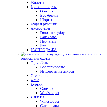
Жилеты
Брюки и шорты
Gore tex
Все брюки
Шорты
Худи и рубашки
Аксессуары
Головные уборы
Балаклава
Перчатки
Ремни
РАСПРОДАЖА
Демисезонная
одежда для охоты
Термобелье
Все термобелье
Из шерсти мериноса
Утепление
Флис
Куртки
Gore tex
Windstopper
Жилеты
Windstopper
Сигнальные