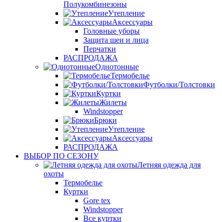
Полукомбинезоны
Утепление
Аксессуары
Головные уборы
Защита шеи и лица
Перчатки
РАСПРОДАЖА
Однотонные
Термобелье
Футболки/Толстовки
Куртки
Жилеты
Windstopper
Брюки
Утепление
Аксессуары
РАСПРОДАЖА
ВЫБОР ПО СЕЗОНУ
Летняя одежда для
охоты
Термобелье
Куртки
Gore tex
Windstopper
Все куртки