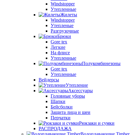
Windstopper
Утепленные
Жилеты
Windstopper
Утепленые
Разгрузочные
Брюки
Gore tex
Легкие
На флисе
Утепленные
Полукомбинезоны
Gore tex
Утепленные
Вейдерсы
Утепление
Аксессуары
Головные уборы
Шапки
Бейсболки
Защита лица и шеи
Перчатки
Рюкзаки и сумки
РАСПРОДАЖА
Водоплавающие Timber