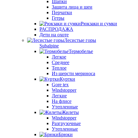
Шапки
Защита лица и шеи
Перчатки
Гетры
Рюкзаки и сумки
РАСПРОДАЖА
Дети на охоте
Лесистые горы
Subalpine
Термобелье
Легкое
Среднее
Теплое
Из шерсти мериноса
Куртки
Gore tex
Windstopper
Легкие
На флисе
Утепленные
Жилеты
Windstopper
Разгрузочные
Утепленные
Брюки