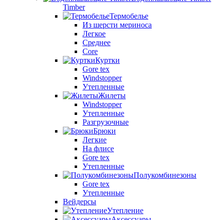
Timber
Термобелье
Из шерсти мериноса
Легкое
Среднее
Core
Куртки
Gore tex
Windstopper
Утепленные
Жилеты
Windstopper
Утепленные
Разгрузочные
Брюки
Легкие
На флисе
Gore tex
Утепленные
Полукомбинезоны
Gore tex
Утепленные
Вейдерсы
Утепление
Аксессуары