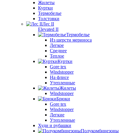
Жилеты
Куртки
Термобелье
Толстовки
Лес II
Elevated II
Термобелье
Из шерсти мериноса
Легкое
Среднее
Теплое
Куртки
Gore tex
Windstopper
На флисе
Утепленные
Жилеты
Windstopper
Брюки
Gore tex
Windstopper
Легкие
Утепленные
Худи и рубашки
Полукомбинезоны