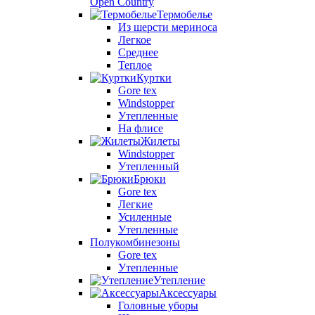
Open Country
Термобелье
Из шерсти мериноса
Легкое
Среднее
Теплое
Куртки
Gore tex
Windstopper
Утепленные
На флисе
Жилеты
Windstopper
Утепленный
Брюки
Gore tex
Легкие
Усиленные
Утепленные
Полукомбинезоны
Gore tex
Утепленные
Утепление
Аксессуары
Головные уборы