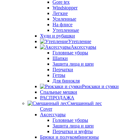
Gore tex
Windstopper
Легкие
Усиленные
На флисе
Утепленные
Худи и рубашки
Утепление
Аксессуары
Головные уборы
Шапки
Защита лица и шеи
Перчатки
Гетры
Для бинокля
Рюкзаки и сумки
Спальные мешки
РАСПРОДАЖА
Смешанный лес
Cover
Аксессуары
Головные уборы
Защита лица и шеи
Перчатки и муфты
Брюки и полукомбинезоны