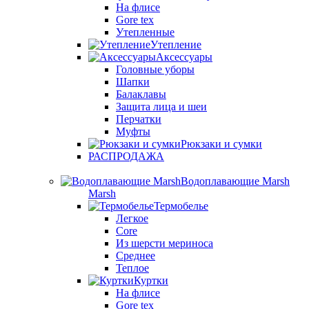
На флисе
Gore tex
Утепленные
Утепление
Аксессуары
Головные уборы
Шапки
Балаклавы
Защита лица и шеи
Перчатки
Муфты
Рюкзаки и сумки
РАСПРОДАЖА
Водоплавающие Marsh
Marsh
Термобелье
Легкое
Core
Из шерсти мериноса
Среднее
Теплое
Куртки
На флисе
Gore tex