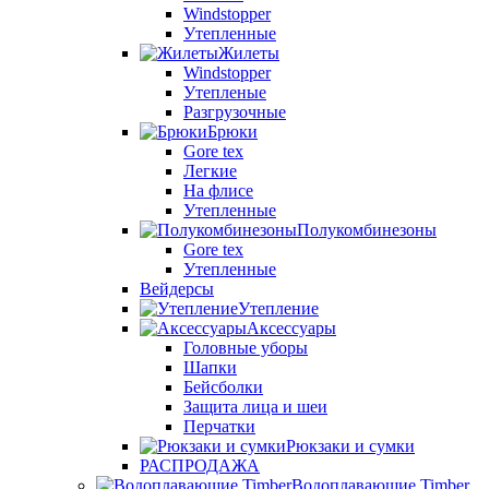
Windstopper
Утепленные
Жилеты
Windstopper
Утепленые
Разгрузочные
Брюки
Gore tex
Легкие
На флисе
Утепленные
Полукомбинезоны
Gore tex
Утепленные
Вейдерсы
Утепление
Аксессуары
Головные уборы
Шапки
Бейсболки
Защита лица и шеи
Перчатки
Рюкзаки и сумки
РАСПРОДАЖА
Водоплавающие Timber