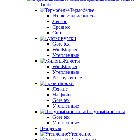
Timber
Термобелье
Из шерсти мериноса
Легкое
Среднее
Core
Куртки
Gore tex
Windstopper
Утепленные
Жилеты
Windstopper
Утепленные
Разгрузочные
Брюки
Легкие
На флисе
Gore tex
Утепленные
Полукомбинезоны
Gore tex
Утепленные
Вейдерсы
Утепление
Аксессуары