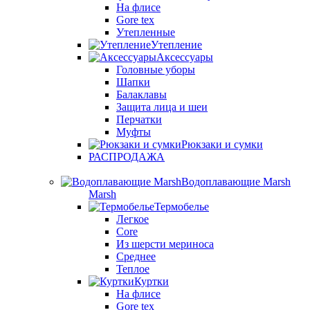
На флисе
Gore tex
Утепленные
Утепление
Аксессуары
Головные уборы
Шапки
Балаклавы
Защита лица и шеи
Перчатки
Муфты
Рюкзаки и сумки
РАСПРОДАЖА
Водоплавающие Marsh
Marsh
Термобелье
Легкое
Core
Из шерсти мериноса
Среднее
Теплое
Куртки
На флисе
Gore tex