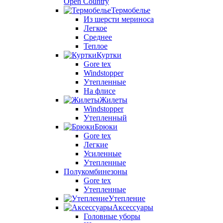
Open Country
Термобелье
Из шерсти мериноса
Легкое
Среднее
Теплое
Куртки
Gore tex
Windstopper
Утепленные
На флисе
Жилеты
Windstopper
Утепленный
Брюки
Gore tex
Легкие
Усиленные
Утепленные
Полукомбинезоны
Gore tex
Утепленные
Утепление
Аксессуары
Головные уборы