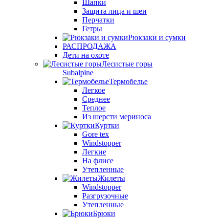
Шапки
Защита лица и шеи
Перчатки
Гетры
Рюкзаки и сумки
РАСПРОДАЖА
Дети на охоте
Лесистые горы
Subalpine
Термобелье
Легкое
Среднее
Теплое
Из шерсти мериноса
Куртки
Gore tex
Windstopper
Легкие
На флисе
Утепленные
Жилеты
Windstopper
Разгрузочные
Утепленные
Брюки