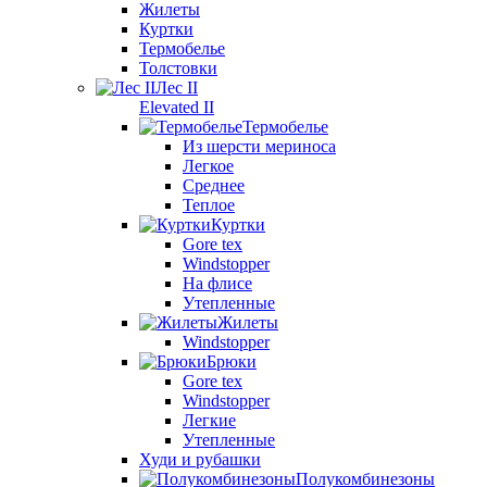
Жилеты
Куртки
Термобелье
Толстовки
Лес II
Elevated II
Термобелье
Из шерсти мериноса
Легкое
Среднее
Теплое
Куртки
Gore tex
Windstopper
На флисе
Утепленные
Жилеты
Windstopper
Брюки
Gore tex
Windstopper
Легкие
Утепленные
Худи и рубашки
Полукомбинезоны