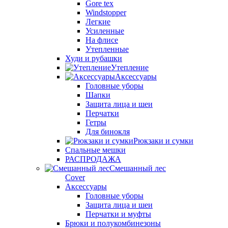
Gore tex
Windstopper
Легкие
Усиленные
На флисе
Утепленные
Худи и рубашки
Утепление
Аксессуары
Головные уборы
Шапки
Защита лица и шеи
Перчатки
Гетры
Для бинокля
Рюкзаки и сумки
Спальные мешки
РАСПРОДАЖА
Смешанный лес
Cover
Аксессуары
Головные уборы
Защита лица и шеи
Перчатки и муфты
Брюки и полукомбинезоны