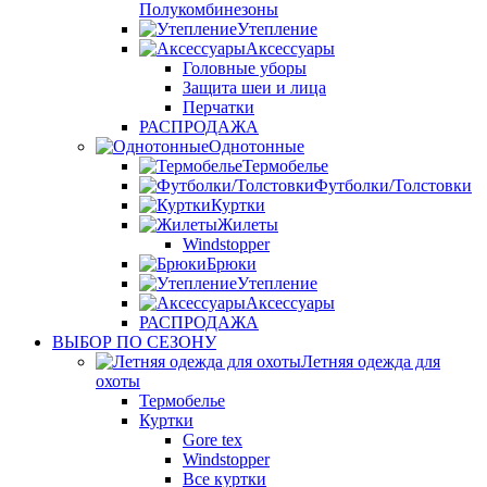
Полукомбинезоны
Утепление
Аксессуары
Головные уборы
Защита шеи и лица
Перчатки
РАСПРОДАЖА
Однотонные
Термобелье
Футболки/Толстовки
Куртки
Жилеты
Windstopper
Брюки
Утепление
Аксессуары
РАСПРОДАЖА
ВЫБОР ПО СЕЗОНУ
Летняя одежда для
охоты
Термобелье
Куртки
Gore tex
Windstopper
Все куртки