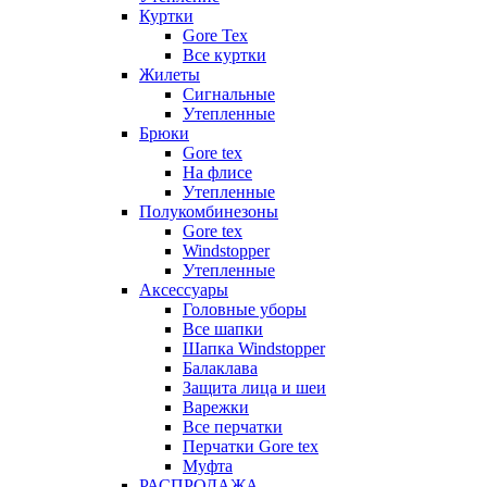
Куртки
Gore Tex
Все куртки
Жилеты
Сигнальные
Утепленные
Брюки
Gore tex
На флисе
Утепленные
Полукомбинезоны
Gore tex
Windstopper
Утепленные
Аксессуары
Головные уборы
Все шапки
Шапка Windstopper
Балаклава
Защита лица и шеи
Варежки
Все перчатки
Перчатки Gore tex
Муфта
РАСПРОДАЖА