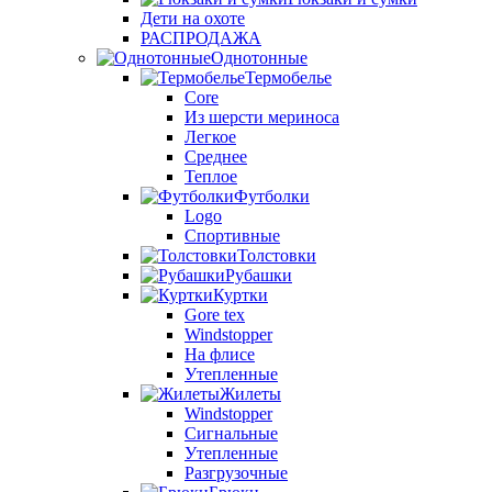
Дети на охоте
РАСПРОДАЖА
Однотонные
Термобелье
Core
Из шерсти мериноса
Легкое
Среднее
Теплое
Футболки
Logo
Спортивные
Толстовки
Рубашки
Куртки
Gore tex
Windstopper
На флисе
Утепленные
Жилеты
Windstopper
Сигнальные
Утепленные
Разгрузочные