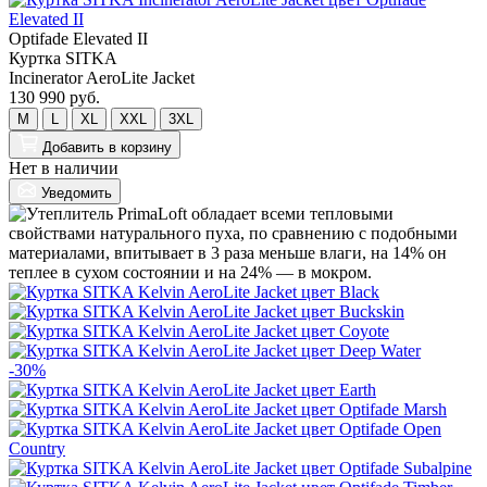
Optifade Elevated II
Куртка SITKA
Incinerator AeroLite Jacket
130 990 руб.
M
L
XL
XXL
3XL
Добавить
в корзину
Нет в наличии
Уведомить
-30%