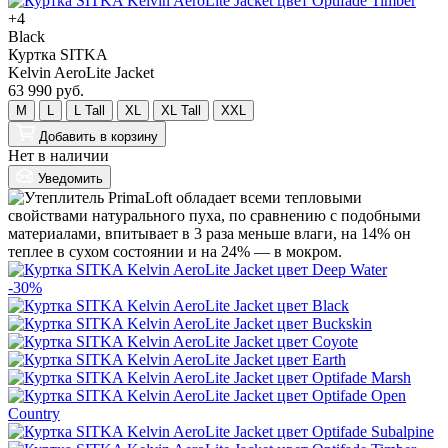
+4
Black
Куртка SITKA
Kelvin AeroLite Jacket
63 990 руб.
M
L
L Tall
XL
XL Tall
XXL
Добавить
в корзину
Нет в наличии
Уведомить
-30%