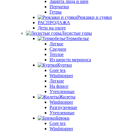
Защита лица и шеи
Перчатки
Гетры
Рюкзаки и сумки
РАСПРОДАЖА
Дети на охоте
Лесистые горы
Термобелье
Легкое
Среднее
Теплое
Из шерсти мериноса
Куртки
Gore tex
Windstopper
Легкие
На флисе
Утепленные
Жилеты
Windstopper
Разгрузочные
Утепленные
Брюки
Gore tex
Windstopper