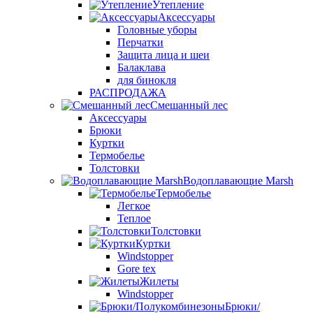
Утепление
Аксессуары
Головные уборы
Перчатки
Защита лица и шеи
Балаклава
для бинокля
РАСПРОДАЖА
Смешанный лес
Аксессуары
Брюки
Куртки
Термобелье
Толстовки
Водоплавающие Marsh
Термобелье
Легкое
Теплое
Толстовки
Куртки
Windstopper
Gore tex
Жилеты
Windstopper
Брюки/