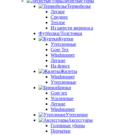
Лесистые горы
Термобелье
Легкое
Среднее
Теплое
Из шерсти мериноса
Футболки/Толстовки
Куртки
Утепленные
Gore Tex
Windstopper
Легкие
На флисе
Жилеты
Windstopper
Утепленные
Брюки
Gore tex
Усиленные
Легкие
Windstopper
Утепление
Аксессуары
Головные уборы
Перчатки