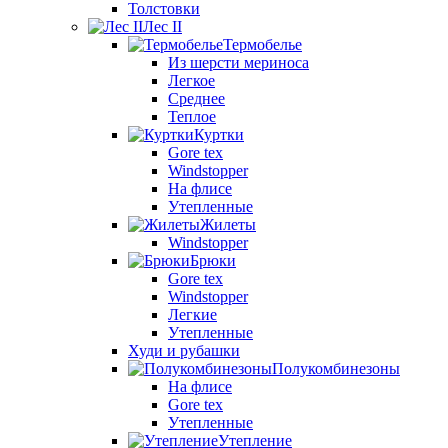
Толстовки
Лес II
Термобелье
Из шерсти мериноса
Легкое
Среднее
Теплое
Куртки
Gore tex
Windstopper
На флисе
Утепленные
Жилеты
Windstopper
Брюки
Gore tex
Windstopper
Легкие
Утепленные
Худи и рубашки
Полукомбинезоны
На флисе
Gore tex
Утепленные
Утепление