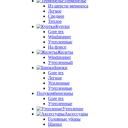
Термобелье
Из шерсти мериноса
Легкое
Среднее
Теплое
Куртки
Gore tex
Windstopper
Утепленные
На флисе
Жилеты
Windstopper
Утепленный
Брюки
Gore tex
Легкие
Усиленные
Утепленные
Полукомбинезоны
Gore tex
Утепленные
Утепление
Аксессуары
Головные уборы
Шапки