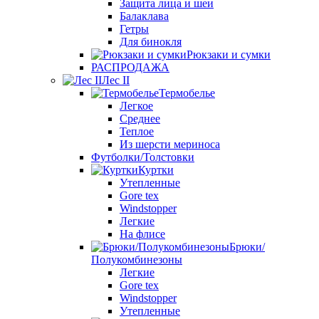
Защита лица и шеи
Балаклава
Гетры
Для бинокля
Рюкзаки и сумки
РАСПРОДАЖА
Лес II
Термобелье
Легкое
Среднее
Теплое
Из шерсти мериноса
Футболки/Толстовки
Куртки
Утепленные
Gore tex
Windstopper
Легкие
На флисе
Брюки/
Полукомбинезоны
Легкие
Gore tex
Windstopper
Утепленные