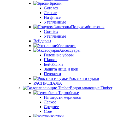
Брюки
Gore tex
Легкие
На флисе
Утепленные
Полукомбинезоны
Gore tex
Утепленные
Вейдерсы
Утепление
Аксессуары
Головные уборы
Шапки
Бейсболки
Защита лица и шеи
Перчатки
Рюкзаки и сумки
РАСПРОДАЖА
Водоплавающие Timber
Термобелье
Из шерсти мериноса
Легкое
Среднее
Core
Куртки