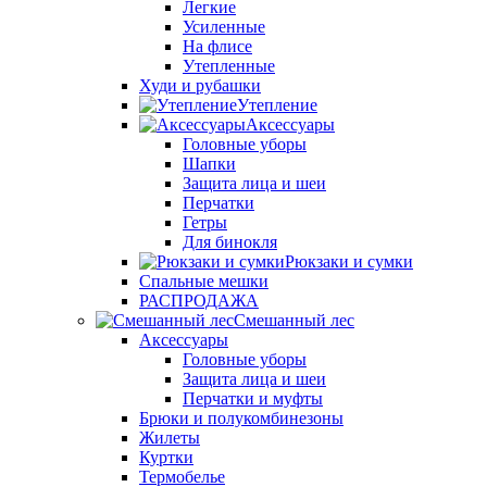
Легкие
Усиленные
На флисе
Утепленные
Худи и рубашки
Утепление
Аксессуары
Головные уборы
Шапки
Защита лица и шеи
Перчатки
Гетры
Для бинокля
Рюкзаки и сумки
Спальные мешки
РАСПРОДАЖА
Смешанный лес
Аксессуары
Головные уборы
Защита лица и шеи
Перчатки и муфты
Брюки и полукомбинезоны
Жилеты
Куртки
Термобелье