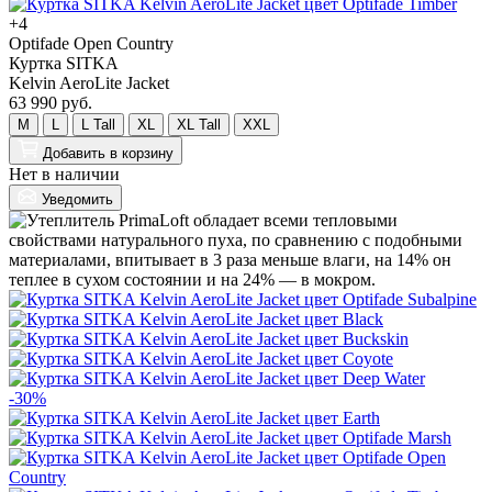
+4
Optifade Open Country
Куртка SITKA
Kelvin AeroLite Jacket
63 990 руб.
M
L
L Tall
XL
XL Tall
XXL
Добавить
в корзину
Нет в наличии
Уведомить
-30%