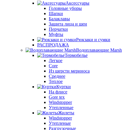
Аксессуары
Головные уборы
Шапки
Балаклавы
Защита лица и шеи
Перчатки
Муфты
Рюкзаки и сумки
РАСПРОДАЖА
Водоплавающие Marsh
Термобелье
Легкое
Core
Из шерсти мериноса
Среднее
Теплое
Куртки
На флисе
Gore tex
Windstopper
Утепленные
Жилеты
Windstopper
Утепленые
Разгрузочные