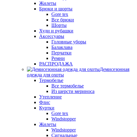
Жилеты
Брюки и шорты
Gore tex
Все брюки
Шорты
Худи и рубашки
Аксессуары
Головные уборы
Балаклава
Перчатки
Ремни
РАСПРОДАЖА
Демисезонная
одежда для охоты
Термобелье
Все термобелье
Из шерсти мериноса
Утепление
Флис
Куртки
Gore tex
Windstopper
Жилеты
Windstopper
Сигнальные