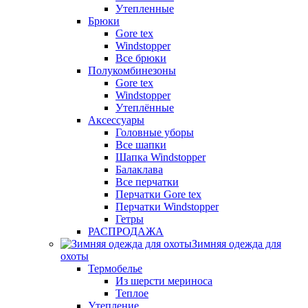
Утепленные
Брюки
Gore tex
Windstopper
Все брюки
Полукомбинезоны
Gore tex
Windstopper
Утеплённые
Аксессуары
Головные уборы
Все шапки
Шапка Windstopper
Балаклава
Все перчатки
Перчатки Gore tex
Перчатки Windstopper
Гетры
РАСПРОДАЖА
Зимняя одежда для
охоты
Термобелье
Из шерсти мериноса
Теплое
Утепление