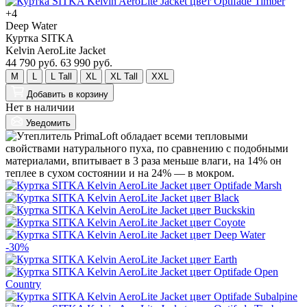
+4
Deep Water
Куртка SITKA
Kelvin AeroLite Jacket
44 790 руб.
63 990 руб.
M
L
L Tall
XL
XL Tall
XXL
Добавить
в корзину
Нет в наличии
Уведомить
-30%