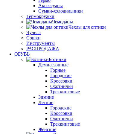
Гермо
Аксессуары
Сумки-холодильники
Термокружки
Чемоданы
Чехлы для оптики
Чучела
Сошки
Инструменты
РАСПРОДАЖА
ОБУВЬ
Ботинки
Демисезонные
Горные
Городские
Кроссовки
Охотничьи
Треккинговые
Зимние
Летние
Городские
Кроссовки
Охотничьи
Треккинговые
Женские