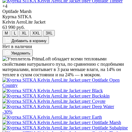
+4
Optifade Marsh
Куртка SITKA
Kelvin AeroLite Jacket
63 990 руб.
M
L
XL
XXL
3XL
Добавить
в корзину
Нет в наличии
Уведомить
-30%