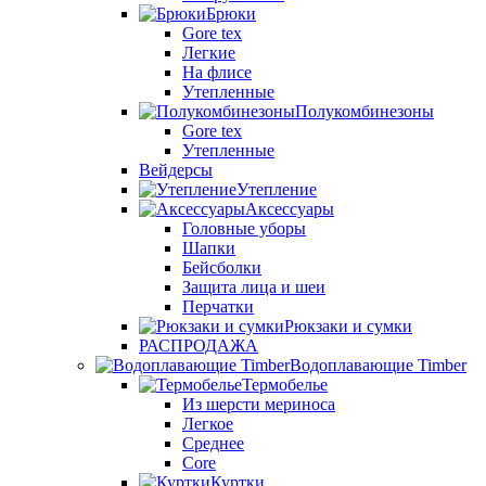
Брюки
Gore tex
Легкие
На флисе
Утепленные
Полукомбинезоны
Gore tex
Утепленные
Вейдерсы
Утепление
Аксессуары
Головные уборы
Шапки
Бейсболки
Защита лица и шеи
Перчатки
Рюкзаки и сумки
РАСПРОДАЖА
Водоплавающие Timber
Термобелье
Из шерсти мериноса
Легкое
Среднее
Core
Куртки