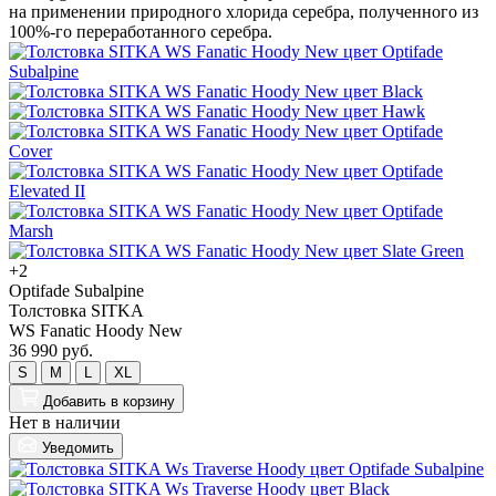
+2
Optifade Subalpine
Толстовка SITKA
WS Fanatic Hoody New
36 990 руб.
S
M
L
XL
Добавить
в корзину
Нет в наличии
Уведомить