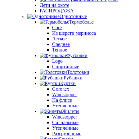
Дети на охоте
РАСПРОДАЖА
Однотонные
Термобелье
Core
Из шерсти мериноса
Легкое
Среднее
Теплое
Футболки
Logo
Спортивные
Толстовки
Рубашки
Куртки
Gore tex
Windstopper
На флисе
Утепленные
Жилеты
Windstopper
Сигнальные
Утепленные
Разгрузочные