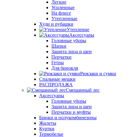
Легкие
Усиленные
На флисе
Утепленные
Худи и рубашки
Утепление
Аксессуары
Головные уборы
Шапки
Защита лица и шеи
Перчатки
Гетры
Для бинокля
Рюкзаки и сумки
Спальные мешки
РАСПРОДАЖА
Смешанный лес
Аксессуары
Головные уборы
Защита лица и шеи
Перчатки и муфты
Брюки и полукомбинезоны
Жилеты
Куртки
Термобелье