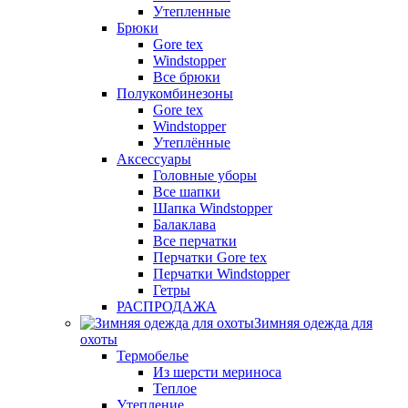
Утепленные
Брюки
Gore tex
Windstopper
Все брюки
Полукомбинезоны
Gore tex
Windstopper
Утеплённые
Аксессуары
Головные уборы
Все шапки
Шапка Windstopper
Балаклава
Все перчатки
Перчатки Gore tex
Перчатки Windstopper
Гетры
РАСПРОДАЖА
Зимняя одежда для
охоты
Термобелье
Из шерсти мериноса
Теплое
Утепление