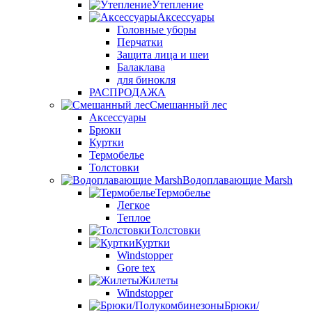
Утепление
Аксессуары
Головные уборы
Перчатки
Защита лица и шеи
Балаклава
для бинокля
РАСПРОДАЖА
Смешанный лес
Аксессуары
Брюки
Куртки
Термобелье
Толстовки
Водоплавающие Marsh
Термобелье
Легкое
Теплое
Толстовки
Куртки
Windstopper
Gore tex
Жилеты
Windstopper
Брюки/