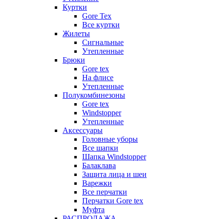
Куртки
Gore Tex
Все куртки
Жилеты
Сигнальные
Утепленные
Брюки
Gore tex
На флисе
Утепленные
Полукомбинезоны
Gore tex
Windstopper
Утепленные
Аксессуары
Головные уборы
Все шапки
Шапка Windstopper
Балаклава
Защита лица и шеи
Варежки
Все перчатки
Перчатки Gore tex
Муфта
РАСПРОДАЖА