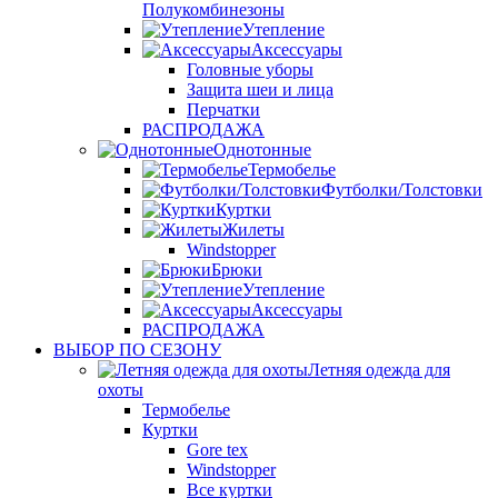
Полукомбинезоны
Утепление
Аксессуары
Головные уборы
Защита шеи и лица
Перчатки
РАСПРОДАЖА
Однотонные
Термобелье
Футболки/Толстовки
Куртки
Жилеты
Windstopper
Брюки
Утепление
Аксессуары
РАСПРОДАЖА
ВЫБОР ПО СЕЗОНУ
Летняя одежда для
охоты
Термобелье
Куртки
Gore tex
Windstopper
Все куртки