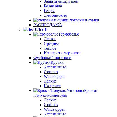
Защита лица и шеи
Балаклава
Гетры
Для бинокля
Рюкзаки и сумки
РАСПРОДАЖА
Лес II
Термобелье
Легкое
Среднее
Теплое
Из шерсти мериноса
Футболки/Толстовки
Куртки
Утепленные
Gore tex
Windstopper
Легкие
На флисе
Брюки/
Полукомбинезоны
Легкие
Gore tex
Windstopper
Утепленные