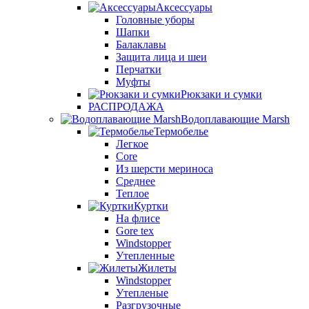
Аксессуары
Головные уборы
Шапки
Балаклавы
Защита лица и шеи
Перчатки
Муфты
Рюкзаки и сумки
РАСПРОДАЖА
Водоплавающие Marsh
Термобелье
Легкое
Core
Из шерсти мериноса
Среднее
Теплое
Куртки
На флисе
Gore tex
Windstopper
Утепленные
Жилеты
Windstopper
Утепленые
Разгрузочные