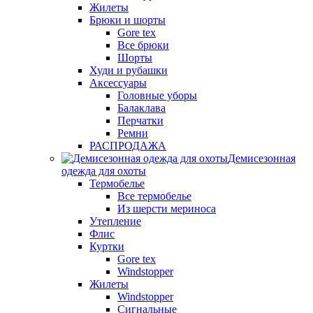
Жилеты
Брюки и шорты
Gore tex
Все брюки
Шорты
Худи и рубашки
Аксессуары
Головные уборы
Балаклава
Перчатки
Ремни
РАСПРОДАЖА
Демисезонная
одежда для охоты
Термобелье
Все термобелье
Из шерсти мериноса
Утепление
Флис
Куртки
Gore tex
Windstopper
Жилеты
Windstopper
Сигнальные