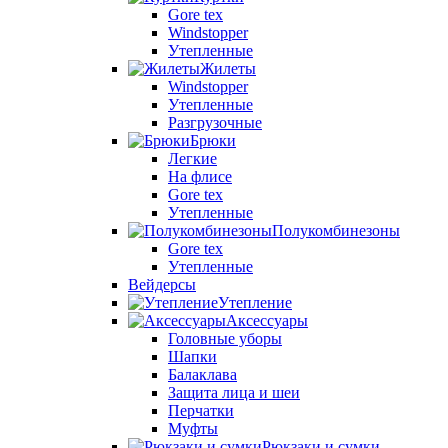
Gore tex
Windstopper
Утепленные
Жилеты
Windstopper
Утепленные
Разгрузочные
Брюки
Легкие
На флисе
Gore tex
Утепленные
Полукомбинезоны
Gore tex
Утепленные
Вейдерсы
Утепление
Аксессуары
Головные уборы
Шапки
Балаклава
Защита лица и шеи
Перчатки
Муфты
Рюкзаки и сумки