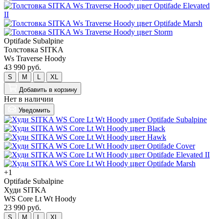
Optifade Subalpine
Толстовка SITKA
Ws Traverse Hoody
43 990 руб.
S
M
L
XL
Добавить
в корзину
Нет в наличии
Уведомить
+1
Optifade Subalpine
Худи SITKA
WS Core Lt Wt Hoody
23 990 руб.
S
M
L
XL