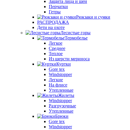
Защита лица и шеи
Перчатки
Гетры
Рюкзаки и сумки
РАСПРОДАЖА
Дети на охоте
Лесистые горы
Термобелье
Легкое
Среднее
Теплое
Из шерсти мериноса
Куртки
Gore tex
Windstopper
Легкие
На флисе
Утепленные
Жилеты
Windstopper
Разгрузочные
Утепленные
Брюки
Gore tex
Windstopper