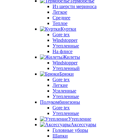
Термобелье
Из шерсти мериноса
Легкое
Среднее
Теплое
Куртки
Gore tex
Windstopper
Утепленные
На флисе
Жилеты
Windstopper
Утепленный
Брюки
Gore tex
Легкие
Усиленные
Утепленные
Полукомбинезоны
Gore tex
Утепленные
Утепление
Аксессуары
Головные уборы
Шапки