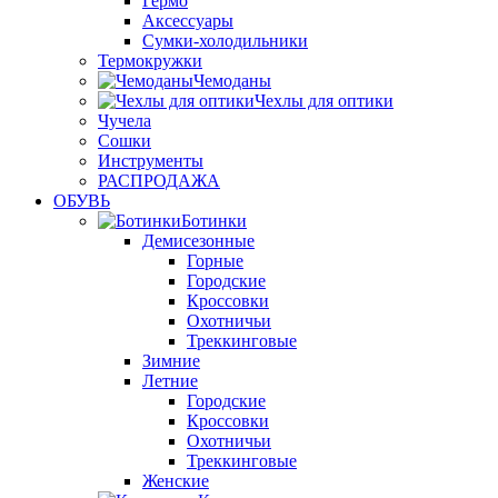
Гермо
Аксессуары
Сумки-холодильники
Термокружки
Чемоданы
Чехлы для оптики
Чучела
Сошки
Инструменты
РАСПРОДАЖА
ОБУВЬ
Ботинки
Демисезонные
Горные
Городские
Кроссовки
Охотничьи
Треккинговые
Зимние
Летние
Городские
Кроссовки
Охотничьи
Треккинговые
Женские