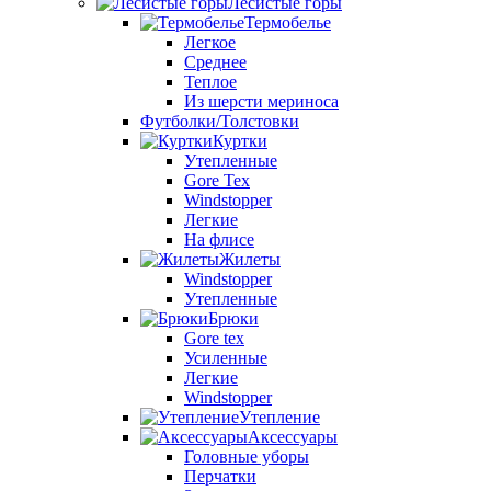
Лесистые горы
Термобелье
Легкое
Среднее
Теплое
Из шерсти мериноса
Футболки/Толстовки
Куртки
Утепленные
Gore Tex
Windstopper
Легкие
На флисе
Жилеты
Windstopper
Утепленные
Брюки
Gore tex
Усиленные
Легкие
Windstopper
Утепление
Аксессуары
Головные уборы
Перчатки