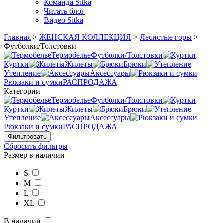
Команда Sitka
Читать блог
Видео Sitka
Главная
>
ЖЕНСКАЯ КОЛЛЕКЦИЯ
>
Лесистые горы
>
Футболки/Толстовки
Термобелье
Футболки/Толстовки
Куртки
Жилеты
Брюки
Утепление
Аксессуары
Рюкзаки и сумки
РАСПРОДАЖА
Категории
Термобелье
Футболки/Толстовки
Куртки
Жилеты
Брюки
Утепление
Аксессуары
Рюкзаки и сумки
РАСПРОДАЖА
Сбросить фильтры
Размер в наличии
S
M
L
XL
В наличии