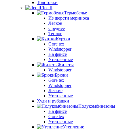
Толстовки
Лес II
Термобелье
Из шерсти мериноса
Легкое
Среднее
Теплое
Куртки
Gore tex
Windstopper
На флисе
Утепленные
Жилеты
Windstopper
Брюки
Gore tex
Windstopper
Легкие
Утепленные
Худи и рубашки
Полукомбинезоны
На флисе
Gore tex
Утепленные
Утепление