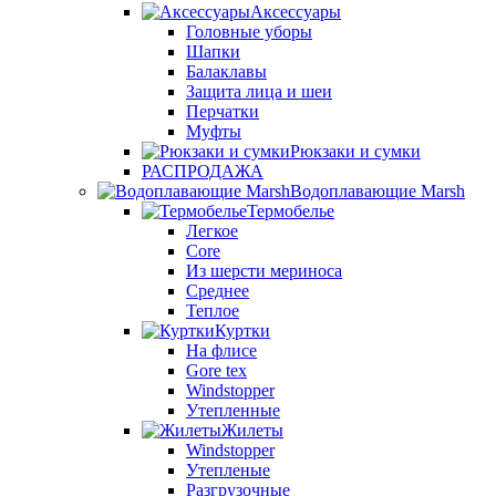
Аксессуары
Головные уборы
Шапки
Балаклавы
Защита лица и шеи
Перчатки
Муфты
Рюкзаки и сумки
РАСПРОДАЖА
Водоплавающие Marsh
Термобелье
Легкое
Core
Из шерсти мериноса
Среднее
Теплое
Куртки
На флисе
Gore tex
Windstopper
Утепленные
Жилеты
Windstopper
Утепленые
Разгрузочные