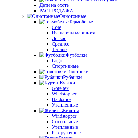
Дети на охоте
РАСПРОДАЖА
Однотонные
Термобелье
Core
Из шерсти мериноса
Легкое
Среднее
Теплое
Футболки
Logo
Спортивные
Толстовки
Рубашки
Куртки
Gore tex
Windstopper
На флисе
Утепленные
Жилеты
Windstopper
Сигнальные
Утепленные
Разгрузочные