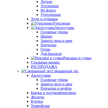
Легкие
Усиленные
На флисе
Утепленные
Худи и рубашки
Утепление
Аксессуары
Головные уборы
Шапки
Защита лица и шеи
Перчатки
Гетры
Для бинокля
Рюкзаки и сумки
Спальные мешки
РАСПРОДАЖА
Смешанный лес
Аксессуары
Головные уборы
Защита лица и шеи
Перчатки и муфты
Брюки и полукомбинезоны
Жилеты
Куртки
Термобелье