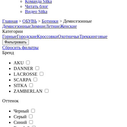
Команда Sitka
Читать блог
Видео Sitka
Главная
>
ОБУВЬ
>
Ботинки
>
Демисезонные
Демисезонные
Зимние
Летние
Женские
Категории
Горные
Городские
Кроссовки
Охотничьи
Треккинговые
Сбросить фильтры
Бренд
AKU
DANNER
LACROSSE
SCARPA
SITKA
ZAMBERLAN
Оттенок
Черный
Серый
Синий