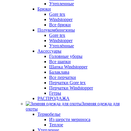
Утепленные
Брюки
Gore tex
Windstopper
Все брюки
Полукомбинезоны
Gore tex
Windstopper
Утеплённые
Аксессуары
Головные уборы
Все шапки
Шапка Windstopper
Балаклава
Все перчатки
Перчатки Gore tex
Перчатки Windstopper
Гетры
РАСПРОДАЖА
Зимняя одежда для
охоты
Термобелье
Из шерсти мериноса
Теплое
Утепление