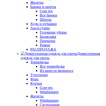
Жилеты
Брюки и шорты
Gore tex
Все брюки
Шорты
Худи и рубашки
Аксессуары
Головные уборы
Балаклава
Перчатки
Ремни
РАСПРОДАЖА
Демисезонная
одежда для охоты
Термобелье
Все термобелье
Из шерсти мериноса
Утепление
Флис
Куртки
Gore tex
Windstopper
Жилеты
Windstopper
Сигнальные