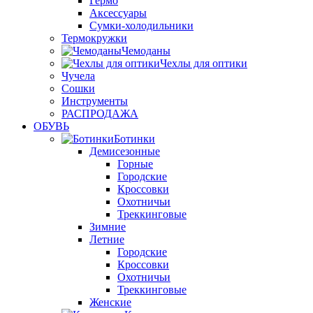
Гермо
Аксессуары
Сумки-холодильники
Термокружки
Чемоданы
Чехлы для оптики
Чучела
Сошки
Инструменты
РАСПРОДАЖА
ОБУВЬ
Ботинки
Демисезонные
Горные
Городские
Кроссовки
Охотничьи
Треккинговые
Зимние
Летние
Городские
Кроссовки
Охотничьи
Треккинговые
Женские