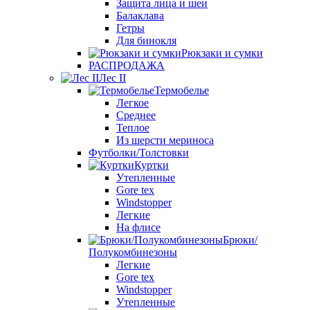
Защита лица и шеи
Балаклава
Гетры
Для бинокля
Рюкзаки и сумки
РАСПРОДАЖА
Лес II
Термобелье
Легкое
Среднее
Теплое
Из шерсти мериноса
Футболки/Толстовки
Куртки
Утепленные
Gore tex
Windstopper
Легкие
На флисе
Брюки/
Полукомбинезоны
Легкие
Gore tex
Windstopper
Утепленные