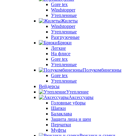
Gore tex
Windstopper
Утепленные
Жилеты
Windstopper
Утепленные
Разгрузочные
Брюки
Легкие
На флисе
Gore tex
Утепленные
Полукомбинезоны
Gore tex
Утепленные
Вейдерсы
Утепление
Аксессуары
Головные уборы
Шапки
Балаклава
Защита лица и шеи
Перчатки
Муфты
Рюкзаки и сумки