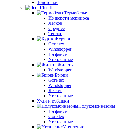
Толстовки
Лес II
Термобелье
Из шерсти мериноса
Легкое
Среднее
Теплое
Куртки
Gore tex
Windstopper
На флисе
Утепленные
Жилеты
Windstopper
Брюки
Gore tex
Windstopper
Легкие
Утепленные
Худи и рубашки
Полукомбинезоны
На флисе
Gore tex
Утепленные
Утепление