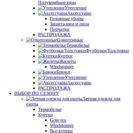
Полукомбинезоны
Утепление
Аксессуары
Головные уборы
Защита шеи и лица
Перчатки
РАСПРОДАЖА
Однотонные
Термобелье
Футболки/Толстовки
Куртки
Жилеты
Windstopper
Брюки
Утепление
Аксессуары
РАСПРОДАЖА
ВЫБОР ПО СЕЗОНУ
Летняя одежда для
охоты
Термобелье
Куртки
Gore tex
Windstopper
Все куртки