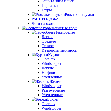
Защита лица и шеи
Перчатки
Гетры
Рюкзаки и сумки
РАСПРОДАЖА
Дети на охоте
Лесистые горы
Термобелье
Легкое
Среднее
Теплое
Из шерсти мериноса
Куртки
Gore tex
Windstopper
Легкие
На флисе
Утепленные
Жилеты
Windstopper
Разгрузочные
Утепленные
Брюки
Gore tex
Windstopper