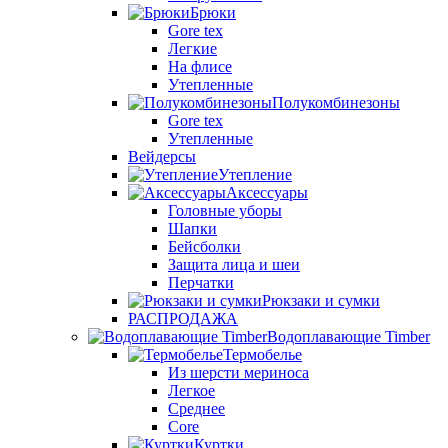
Брюки
Gore tex
Легкие
На флисе
Утепленные
Полукомбинезоны
Gore tex
Утепленные
Вейдерсы
Утепление
Аксессуары
Головные уборы
Шапки
Бейсболки
Защита лица и шеи
Перчатки
Рюкзаки и сумки
РАСПРОДАЖА
Водоплавающие Timber
Термобелье
Из шерсти мериноса
Легкое
Среднее
Core
Куртки