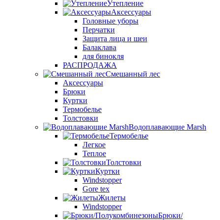
Утепление
Аксессуары
Головные уборы
Перчатки
Защита лица и шеи
Балаклава
для бинокля
РАСПРОДАЖА
Смешанный лес
Аксессуары
Брюки
Куртки
Термобелье
Толстовки
Водоплавающие Marsh
Термобелье
Легкое
Теплое
Толстовки
Куртки
Windstopper
Gore tex
Жилеты
Windstopper
Брюки/