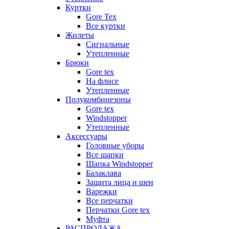
Куртки
Gore Tex
Все куртки
Жилеты
Сигнальные
Утепленные
Брюки
Gore tex
На флисе
Утепленные
Полукомбинезоны
Gore tex
Windstopper
Утепленные
Аксессуары
Головные уборы
Все шапки
Шапка Windstopper
Балаклава
Защита лица и шеи
Варежки
Все перчатки
Перчатки Gore tex
Муфта
РАСПРОДАЖА