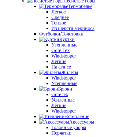
Лесистые горы
Термобелье
Легкое
Среднее
Теплое
Из шерсти мериноса
Футболки/Толстовки
Куртки
Утепленные
Gore Tex
Windstopper
Легкие
На флисе
Жилеты
Windstopper
Утепленные
Брюки
Gore tex
Усиленные
Легкие
Windstopper
Утепление
Аксессуары
Головные уборы
Перчатки