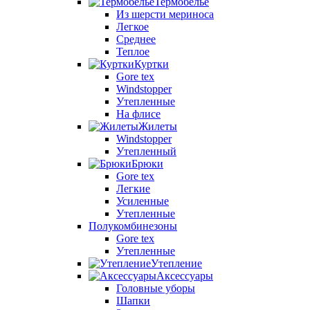
Термобелье
Из шерсти мериноса
Легкое
Среднее
Теплое
Куртки
Gore tex
Windstopper
Утепленные
На флисе
Жилеты
Windstopper
Утепленный
Брюки
Gore tex
Легкие
Усиленные
Утепленные
Полукомбинезоны
Gore tex
Утепленные
Утепление
Аксессуары
Головные уборы
Шапки