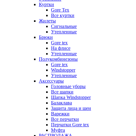
Куртки
Gore Tex
Все куртки
Жилеты
Сигнальные
Утепленные
Брюки
Gore tex
На флисе
Утепленные
Полукомбинезоны
Gore tex
Windstopper
Утепленные
Аксессуары
Головные уборы
Все шапки
Шапка Windstopper
Балаклава
Защита лица и шеи
Варежки
Все перчатки
Перчатки Gore tex
Муфта
РАСПРОДАЖА