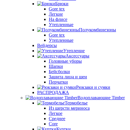
Брюки
Gore tex
Легкие
На флисе
Утепленные
Полукомбинезоны
Gore tex
Утепленные
Вейдерсы
Утепление
Аксессуары
Головные уборы
Шапки
Бейсболки
Защита лица и шеи
Перчатки
Рюкзаки и сумки
РАСПРОДАЖА
Водоплавающие Timber
Термобелье
Из шерсти мериноса
Легкое
Среднее
Core
Куртки