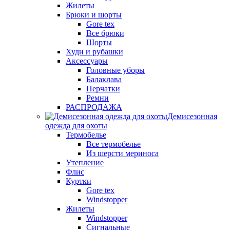
Жилеты
Брюки и шорты
Gore tex
Все брюки
Шорты
Худи и рубашки
Аксессуары
Головные уборы
Балаклава
Перчатки
Ремни
РАСПРОДАЖА
Демисезонная
одежда для охоты
Термобелье
Все термобелье
Из шерсти мериноса
Утепление
Флис
Куртки
Gore tex
Windstopper
Жилеты
Windstopper
Сигнальные