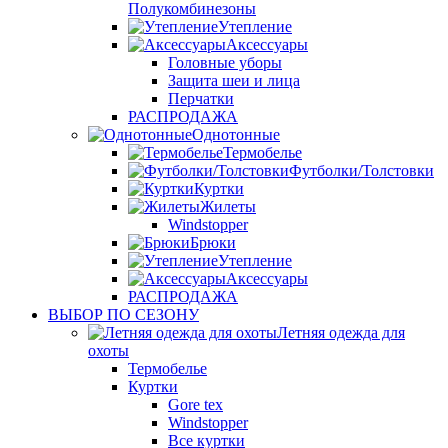
Полукомбинезоны
Утепление
Аксессуары
Головные уборы
Защита шеи и лица
Перчатки
РАСПРОДАЖА
Однотонные
Термобелье
Футболки/Толстовки
Куртки
Жилеты
Windstopper
Брюки
Утепление
Аксессуары
РАСПРОДАЖА
ВЫБОР ПО СЕЗОНУ
Летняя одежда для
охоты
Термобелье
Куртки
Gore tex
Windstopper
Все куртки