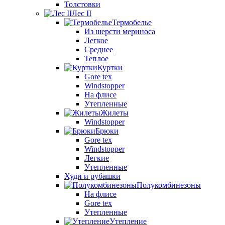
Толстовки
Лес II
Термобелье
Из шерсти мериноса
Легкое
Среднее
Теплое
Куртки
Gore tex
Windstopper
На флисе
Утепленные
Жилеты
Windstopper
Брюки
Gore tex
Windstopper
Легкие
Утепленные
Худи и рубашки
Полукомбинезоны
На флисе
Gore tex
Утепленные
Утепление