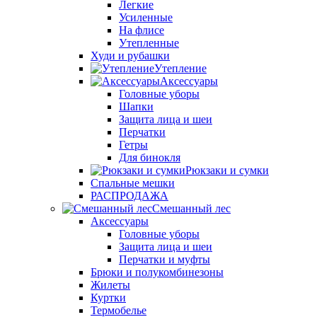
Легкие
Усиленные
На флисе
Утепленные
Худи и рубашки
Утепление
Аксессуары
Головные уборы
Шапки
Защита лица и шеи
Перчатки
Гетры
Для бинокля
Рюкзаки и сумки
Спальные мешки
РАСПРОДАЖА
Смешанный лес
Аксессуары
Головные уборы
Защита лица и шеи
Перчатки и муфты
Брюки и полукомбинезоны
Жилеты
Куртки
Термобелье