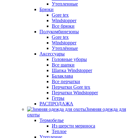
Утепленные
Брюки
Gore tex
Windstopper
Все брюки
Полукомбинезоны
Gore tex
Windstopper
Утеплённые
Аксессуары
Головные уборы
Все шапки
Шапка Windstopper
Балаклава
Все перчатки
Перчатки Gore tex
Перчатки Windstopper
Гетры
РАСПРОДАЖА
Зимняя одежда для
охоты
Термобелье
Из шерсти мериноса
Теплое
Утепление