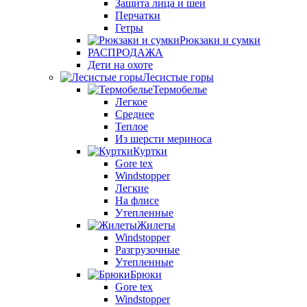
Защита лица и шеи
Перчатки
Гетры
Рюкзаки и сумки
РАСПРОДАЖА
Дети на охоте
Лесистые горы
Термобелье
Легкое
Среднее
Теплое
Из шерсти мериноса
Куртки
Gore tex
Windstopper
Легкие
На флисе
Утепленные
Жилеты
Windstopper
Разгрузочные
Утепленные
Брюки
Gore tex
Windstopper