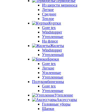
Термобелье
Из шерсти мериноса
Легкое
Среднее
Теплое
Куртки
Gore tex
Windstopper
Утепленные
На флисе
Жилеты
Windstopper
Утепленный
Брюки
Gore tex
Легкие
Усиленные
Утепленные
Полукомбинезоны
Gore tex
Утепленные
Утепление
Аксессуары
Головные уборы
Шапки