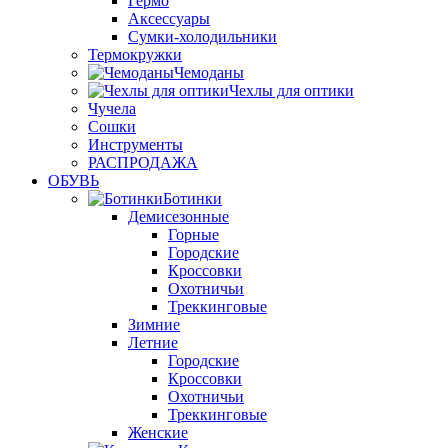
Гермо
Аксессуары
Сумки-холодильники
Термокружки
Чемоданы
Чехлы для оптики
Чучела
Сошки
Инструменты
РАСПРОДАЖА
ОБУВЬ
Ботинки
Демисезонные
Горные
Городские
Кроссовки
Охотничьи
Треккинговые
Зимние
Летние
Городские
Кроссовки
Охотничьи
Треккинговые
Женские