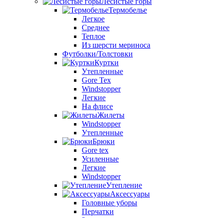
Лесистые горы
Термобелье
Легкое
Среднее
Теплое
Из шерсти мериноса
Футболки/Толстовки
Куртки
Утепленные
Gore Tex
Windstopper
Легкие
На флисе
Жилеты
Windstopper
Утепленные
Брюки
Gore tex
Усиленные
Легкие
Windstopper
Утепление
Аксессуары
Головные уборы
Перчатки