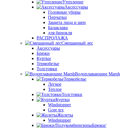
Утепление
Аксессуары
Головные уборы
Перчатки
Защита лица и шеи
Балаклава
для бинокля
РАСПРОДАЖА
Смешанный лес
Аксессуары
Брюки
Куртки
Термобелье
Толстовки
Водоплавающие Marsh
Термобелье
Легкое
Теплое
Толстовки
Куртки
Windstopper
Gore tex
Жилеты
Windstopper
Брюки/