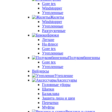
Gore tex
Windstopper
Утепленные
Жилеты
Windstopper
Утепленные
Разгрузочные
Брюки
Легкие
На флисе
Gore tex
Утепленные
Полукомбинезоны
Gore tex
Утепленные
Вейдерсы
Утепление
Аксессуары
Головные уборы
Шапки
Балаклава
Защита лица и шеи
Перчатки
Муфты
Рюкзаки и сумки