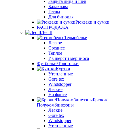
Защита лица и шеи
Балаклава
Гетры
Для бинокля
Рюкзаки и сумки
РАСПРОДАЖА
Лес II
Термобелье
Легкое
Среднее
Теплое
Из шерсти мериноса
Футболки/Толстовки
Куртки
Утепленные
Gore tex
Windstopper
Легкие
На флисе
Брюки/
Полукомбинезоны
Легкие
Gore tex
Windstopper
Утепленные