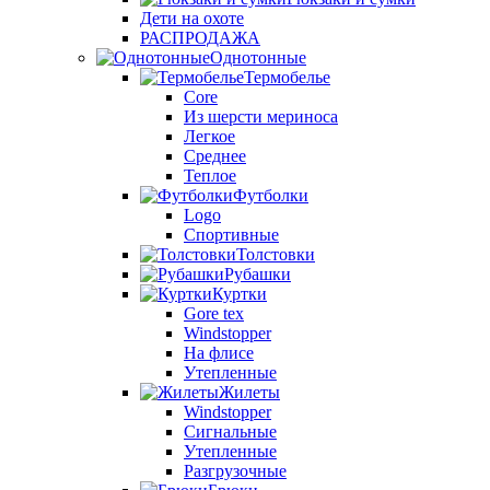
Дети на охоте
РАСПРОДАЖА
Однотонные
Термобелье
Core
Из шерсти мериноса
Легкое
Среднее
Теплое
Футболки
Logo
Спортивные
Толстовки
Рубашки
Куртки
Gore tex
Windstopper
На флисе
Утепленные
Жилеты
Windstopper
Сигнальные
Утепленные
Разгрузочные