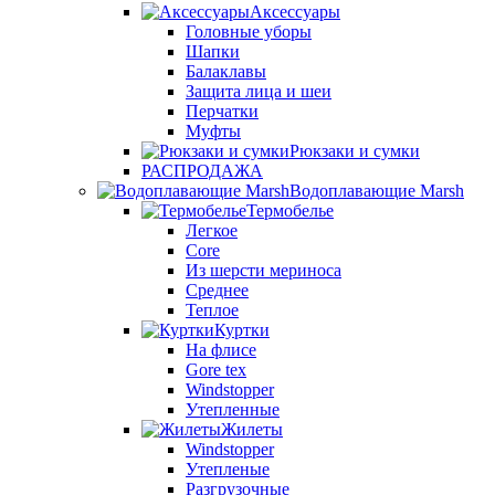
Аксессуары
Головные уборы
Шапки
Балаклавы
Защита лица и шеи
Перчатки
Муфты
Рюкзаки и сумки
РАСПРОДАЖА
Водоплавающие Marsh
Термобелье
Легкое
Core
Из шерсти мериноса
Среднее
Теплое
Куртки
На флисе
Gore tex
Windstopper
Утепленные
Жилеты
Windstopper
Утепленые
Разгрузочные