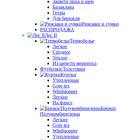
Защита лица и шеи
Балаклава
Гетры
Для бинокля
Рюкзаки и сумки
РАСПРОДАЖА
Лес II
Термобелье
Легкое
Среднее
Теплое
Из шерсти мериноса
Футболки/Толстовки
Куртки
Утепленные
Gore tex
Windstopper
Легкие
На флисе
Брюки/
Полукомбинезоны
Легкие
Gore tex
Windstopper
Утепленные