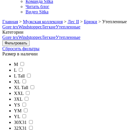
Команда Sitka
Читать блог
Видео Sitka
Главная
>
Мужская коллекция
>
Лес II
>
Брюки
>
Утепленные
Gore tex
Windstopper
Легкие
Утепленные
Категории
Gore tex
Windstopper
Легкие
Утепленные
Сбросить фильтры
Размер в наличии
M
L
L Tall
XL
XL Tall
XXL
3XL
YS
YM
YL
30X31
32X31