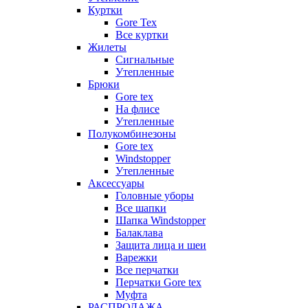
Куртки
Gore Tex
Все куртки
Жилеты
Сигнальные
Утепленные
Брюки
Gore tex
На флисе
Утепленные
Полукомбинезоны
Gore tex
Windstopper
Утепленные
Аксессуары
Головные уборы
Все шапки
Шапка Windstopper
Балаклава
Защита лица и шеи
Варежки
Все перчатки
Перчатки Gore tex
Муфта
РАСПРОДАЖА