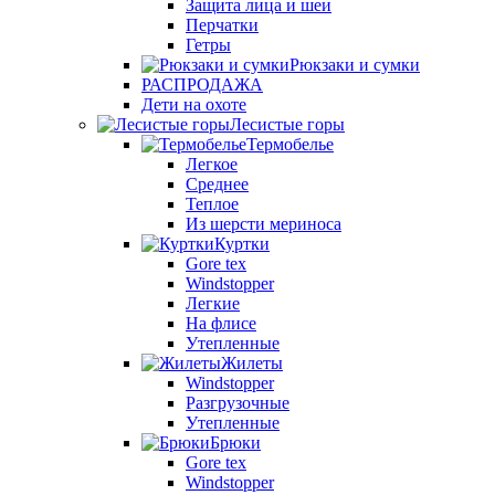
Защита лица и шеи
Перчатки
Гетры
Рюкзаки и сумки
РАСПРОДАЖА
Дети на охоте
Лесистые горы
Термобелье
Легкое
Среднее
Теплое
Из шерсти мериноса
Куртки
Gore tex
Windstopper
Легкие
На флисе
Утепленные
Жилеты
Windstopper
Разгрузочные
Утепленные
Брюки
Gore tex
Windstopper