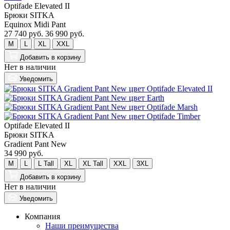
Optifade Elevated II
Брюки SITKA
Equinox Midi Pant
27 740 руб.
36 990 руб.
M
L
XL
XXL
Добавить
в корзину
Нет в наличии
Уведомить
Optifade Elevated II
Брюки SITKA
Gradient Pant New
34 990 руб.
M
L
L Tall
XL
XL Tall
XXL
3XL
Добавить
в корзину
Нет в наличии
Уведомить
Компания
Наши преимущества