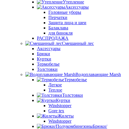
Утепление
Аксессуары
Головные уборы
Перчатки
Защита лица и шеи
Балаклава
для бинокля
РАСПРОДАЖА
Смешанный лес
Аксессуары
Брюки
Куртки
Термобелье
Толстовки
Водоплавающие Marsh
Термобелье
Легкое
Теплое
Толстовки
Куртки
Windstopper
Gore tex
Жилеты
Windstopper
Брюки/