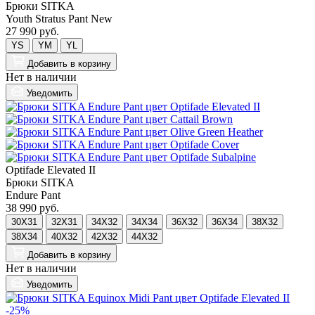
Брюки SITKA
Youth Stratus Pant New
27 990 руб.
YS
YM
YL
Добавить
в корзину
Нет в наличии
Уведомить
Optifade Elevated II
Брюки SITKA
Endure Pant
38 990 руб.
30X31
32X31
34X32
34X34
36X32
36X34
38X32
38X34
40X32
42X32
44X32
Добавить
в корзину
Нет в наличии
Уведомить
-25%