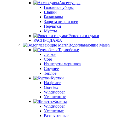
Аксессуары
Головные уборы
Шапки
Балаклавы
Защита лица и шеи
Перчатки
Муфты
Рюкзаки и сумки
РАСПРОДАЖА
Водоплавающие Marsh
Термобелье
Легкое
Core
Из шерсти мериноса
Среднее
Теплое
Куртки
На флисе
Gore tex
Windstopper
Утепленные
Жилеты
Windstopper
Утепленые
Разгрузочные