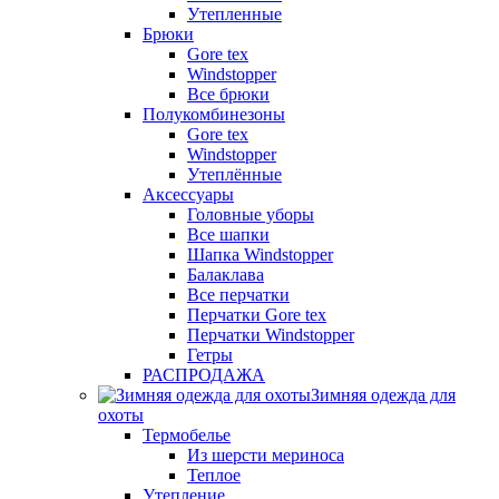
Утепленные
Брюки
Gore tex
Windstopper
Все брюки
Полукомбинезоны
Gore tex
Windstopper
Утеплённые
Аксессуары
Головные уборы
Все шапки
Шапка Windstopper
Балаклава
Все перчатки
Перчатки Gore tex
Перчатки Windstopper
Гетры
РАСПРОДАЖА
Зимняя одежда для
охоты
Термобелье
Из шерсти мериноса
Теплое
Утепление