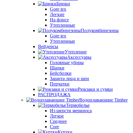
Брюки
Gore tex
Легкие
На флисе
Утепленные
Полукомбинезоны
Gore tex
Утепленные
Вейдерсы
Утепление
Аксессуары
Головные уборы
Шапки
Бейсболки
Защита лица и шеи
Перчатки
Рюкзаки и сумки
РАСПРОДАЖА
Водоплавающие Timber
Термобелье
Из шерсти мериноса
Легкое
Среднее
Core
Куртки