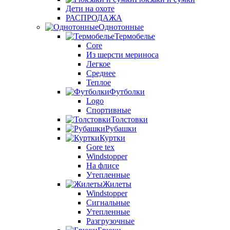
Дети на охоте
РАСПРОДАЖА
Однотонные
Термобелье
Core
Из шерсти мериноса
Легкое
Среднее
Теплое
Футболки
Logo
Спортивные
Толстовки
Рубашки
Куртки
Gore tex
Windstopper
На флисе
Утепленные
Жилеты
Windstopper
Сигнальные
Утепленные
Разгрузочные