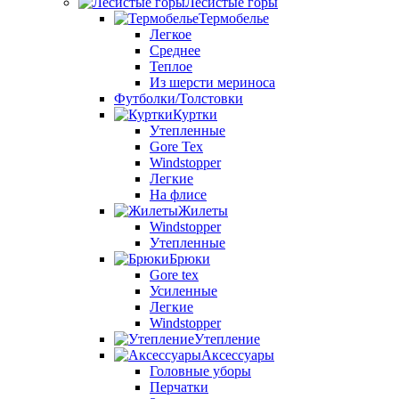
Лесистые горы
Термобелье
Легкое
Среднее
Теплое
Из шерсти мериноса
Футболки/Толстовки
Куртки
Утепленные
Gore Tex
Windstopper
Легкие
На флисе
Жилеты
Windstopper
Утепленные
Брюки
Gore tex
Усиленные
Легкие
Windstopper
Утепление
Аксессуары
Головные уборы
Перчатки