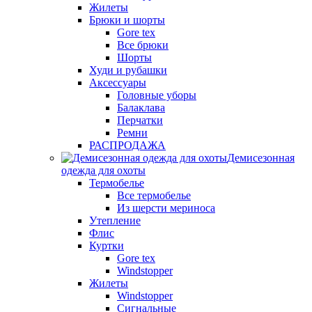
Жилеты
Брюки и шорты
Gore tex
Все брюки
Шорты
Худи и рубашки
Аксессуары
Головные уборы
Балаклава
Перчатки
Ремни
РАСПРОДАЖА
Демисезонная
одежда для охоты
Термобелье
Все термобелье
Из шерсти мериноса
Утепление
Флис
Куртки
Gore tex
Windstopper
Жилеты
Windstopper
Сигнальные