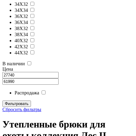
34X32
34X34
36X32
36X34
38X32
38X34
40X32
42X32
44X32
В наличии
Цена
Распродажа
Сбросить фильтры
Утепленные брюки для
охоты коллекция Лес II