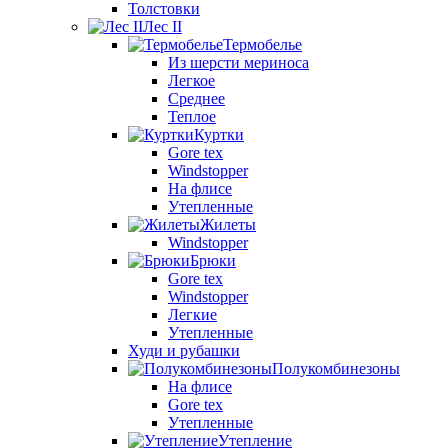
Толстовки
Лес II
Термобелье
Из шерсти мериноса
Легкое
Среднее
Теплое
Куртки
Gore tex
Windstopper
На флисе
Утепленные
Жилеты
Windstopper
Брюки
Gore tex
Windstopper
Легкие
Утепленные
Худи и рубашки
Полукомбинезоны
На флисе
Gore tex
Утепленные
Утепление