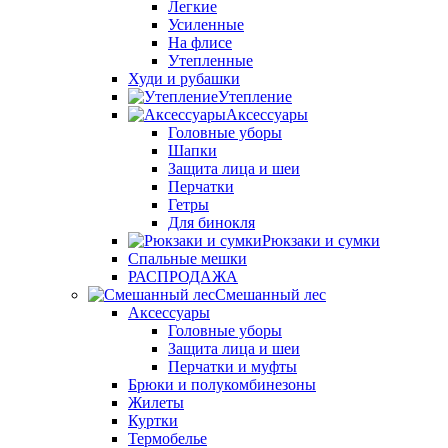
Легкие
Усиленные
На флисе
Утепленные
Худи и рубашки
Утепление
Аксессуары
Головные уборы
Шапки
Защита лица и шеи
Перчатки
Гетры
Для бинокля
Рюкзаки и сумки
Спальные мешки
РАСПРОДАЖА
Смешанный лес
Аксессуары
Головные уборы
Защита лица и шеи
Перчатки и муфты
Брюки и полукомбинезоны
Жилеты
Куртки
Термобелье