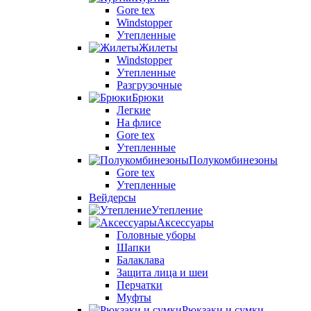
Gore tex
Windstopper
Утепленные
Жилеты
Windstopper
Утепленные
Разгрузочные
Брюки
Легкие
На флисе
Gore tex
Утепленные
Полукомбинезоны
Gore tex
Утепленные
Вейдерсы
Утепление
Аксессуары
Головные уборы
Шапки
Балаклава
Защита лица и шеи
Перчатки
Муфты
Рюкзаки и сумки