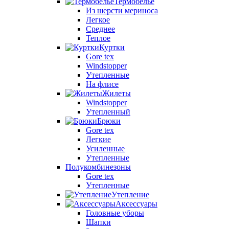
Термобелье
Из шерсти мериноса
Легкое
Среднее
Теплое
Куртки
Gore tex
Windstopper
Утепленные
На флисе
Жилеты
Windstopper
Утепленный
Брюки
Gore tex
Легкие
Усиленные
Утепленные
Полукомбинезоны
Gore tex
Утепленные
Утепление
Аксессуары
Головные уборы
Шапки