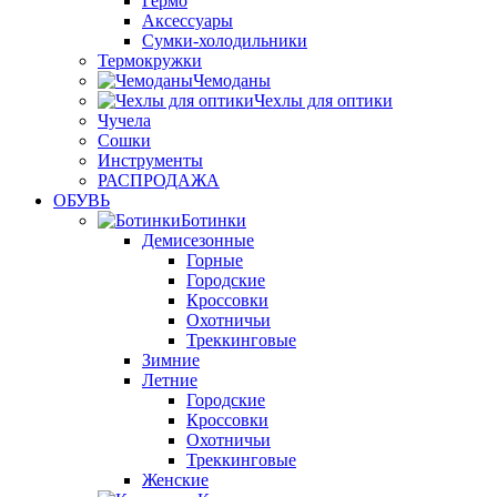
Гермо
Аксессуары
Сумки-холодильники
Термокружки
Чемоданы
Чехлы для оптики
Чучела
Сошки
Инструменты
РАСПРОДАЖА
ОБУВЬ
Ботинки
Демисезонные
Горные
Городские
Кроссовки
Охотничьи
Треккинговые
Зимние
Летние
Городские
Кроссовки
Охотничьи
Треккинговые
Женские