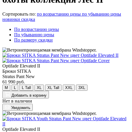
Сортировать по:
по возрастанию цены
по убыванию цены
новинки
скидка
По возрастанию цены
По убыванию цены
По размеру скидки
Optifade Elevated II
Брюки SITKA
Stratus Pant New
61 990 руб.
M
L
L Tall
XL
XL Tall
XXL
3XL
Добавить
в корзину
Нет в наличии
Уведомить
Optifade Elevated II