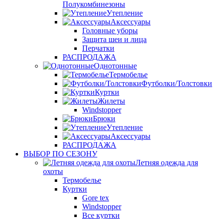
Полукомбинезоны
Утепление
Аксессуары
Головные уборы
Защита шеи и лица
Перчатки
РАСПРОДАЖА
Однотонные
Термобелье
Футболки/Толстовки
Куртки
Жилеты
Windstopper
Брюки
Утепление
Аксессуары
РАСПРОДАЖА
ВЫБОР ПО СЕЗОНУ
Летняя одежда для
охоты
Термобелье
Куртки
Gore tex
Windstopper
Все куртки