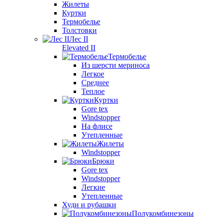
Жилеты
Куртки
Термобелье
Толстовки
Лес II
Elevated II
Термобелье
Из шерсти мериноса
Легкое
Среднее
Теплое
Куртки
Gore tex
Windstopper
На флисе
Утепленные
Жилеты
Windstopper
Брюки
Gore tex
Windstopper
Легкие
Утепленные
Худи и рубашки
Полукомбинезоны