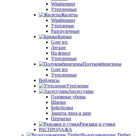
Windstopper
Утепленные
Жилеты
Windstopper
Утепленые
Разгрузочные
Брюки
Gore tex
Легкие
На флисе
Утепленные
Полукомбинезоны
Gore tex
Утепленные
Вейдерсы
Утепление
Аксессуары
Головные уборы
Шапки
Бейсболки
Защита лица и шеи
Перчатки
Рюкзаки и сумки
РАСПРОДАЖА
Водоплавающие Timber