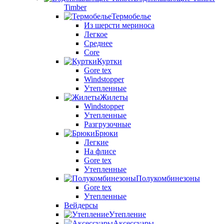
Timber
Термобелье
Из шерсти мериноса
Легкое
Среднее
Core
Куртки
Gore tex
Windstopper
Утепленные
Жилеты
Windstopper
Утепленные
Разгрузочные
Брюки
Легкие
На флисе
Gore tex
Утепленные
Полукомбинезоны
Gore tex
Утепленные
Вейдерсы
Утепление
Аксессуары