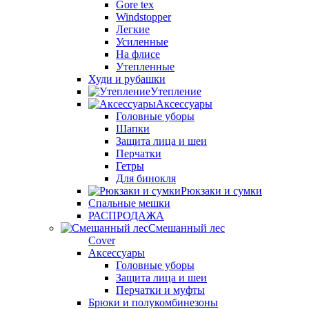
Gore tex
Windstopper
Легкие
Усиленные
На флисе
Утепленные
Худи и рубашки
Утепление
Аксессуары
Головные уборы
Шапки
Защита лица и шеи
Перчатки
Гетры
Для бинокля
Рюкзаки и сумки
Спальные мешки
РАСПРОДАЖА
Смешанный лес
Cover
Аксессуары
Головные уборы
Защита лица и шеи
Перчатки и муфты
Брюки и полукомбинезоны