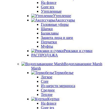
На флисе
Gore tex
Утепленные
Утепление
Аксессуары
Головные уборы
Шапки
Балаклавы
Защита лица и шеи
Перчатки
Муфты
Рюкзаки и сумки
РАСПРОДАЖА
Водоплавающие Marsh
Marsh
Термобелье
Легкое
Core
Из шерсти мериноса
Среднее
Теплое
Куртки
На флисе
Gore tex