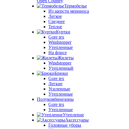
Open Country
Термобелье
Из шерсти мериноса
Легкое
Среднее
Теплое
Куртки
Gore tex
Windstopper
Утепленные
На флисе
Жилеты
Windstopper
Утепленный
Брюки
Gore tex
Легкие
Усиленные
Утепленные
Полукомбинезоны
Gore tex
Утепленные
Утепление
Аксессуары
Головные уборы