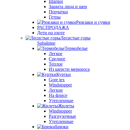
Шапки
Защита лица и шеи
Перчатки
Гетры
Рюкзаки и сумки
РАСПРОДАЖА
Дети на охоте
Лесистые горы
Subalpine
Термобелье
Легкое
Среднее
Теплое
Из шерсти мериноса
Куртки
Gore tex
Windstopper
Легкие
На флисе
Утепленные
Жилеты
Windstopper
Разгрузочные
Утепленные
Брюки