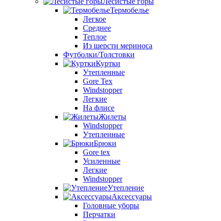
Лесистые горы
Термобелье
Легкое
Среднее
Теплое
Из шерсти мериноса
Футболки/Толстовки
Куртки
Утепленные
Gore Tex
Windstopper
Легкие
На флисе
Жилеты
Windstopper
Утепленные
Брюки
Gore tex
Усиленные
Легкие
Windstopper
Утепление
Аксессуары
Головные уборы
Перчатки