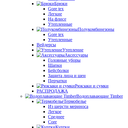
Брюки
Gore tex
Легкие
На флисе
Утепленные
Полукомбинезоны
Gore tex
Утепленные
Вейдерсы
Утепление
Аксессуары
Головные уборы
Шапки
Бейсболки
Защита лица и шеи
Перчатки
Рюкзаки и сумки
РАСПРОДАЖА
Водоплавающие Timber
Термобелье
Из шерсти мериноса
Легкое
Среднее
Core
Куртки