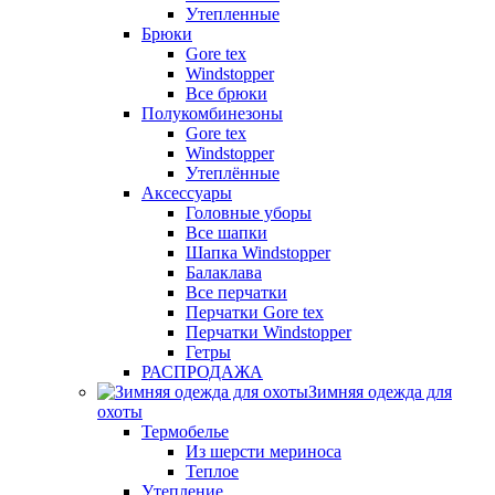
Утепленные
Брюки
Gore tex
Windstopper
Все брюки
Полукомбинезоны
Gore tex
Windstopper
Утеплённые
Аксессуары
Головные уборы
Все шапки
Шапка Windstopper
Балаклава
Все перчатки
Перчатки Gore tex
Перчатки Windstopper
Гетры
РАСПРОДАЖА
Зимняя одежда для
охоты
Термобелье
Из шерсти мериноса
Теплое
Утепление