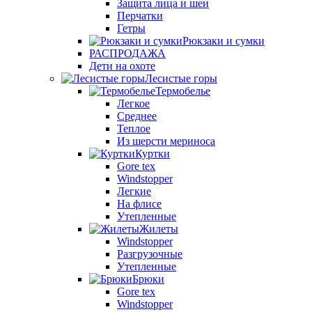
Защита лица и шеи
Перчатки
Гетры
Рюкзаки и сумки
РАСПРОДАЖА
Дети на охоте
Лесистые горы
Термобелье
Легкое
Среднее
Теплое
Из шерсти мериноса
Куртки
Gore tex
Windstopper
Легкие
На флисе
Утепленные
Жилеты
Windstopper
Разгрузочные
Утепленные
Брюки
Gore tex
Windstopper