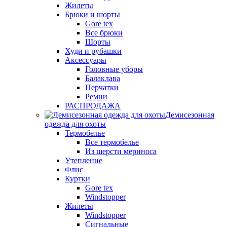
Жилеты
Брюки и шорты
Gore tex
Все брюки
Шорты
Худи и рубашки
Аксессуары
Головные уборы
Балаклава
Перчатки
Ремни
РАСПРОДАЖА
Демисезонная
одежда для охоты
Термобелье
Все термобелье
Из шерсти мериноса
Утепление
Флис
Куртки
Gore tex
Windstopper
Жилеты
Windstopper
Сигнальные