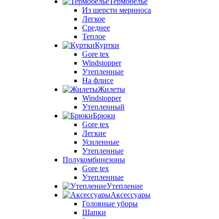
Термобелье
Из шерсти мериноса
Легкое
Среднее
Теплое
Куртки
Gore tex
Windstopper
Утепленные
На флисе
Жилеты
Windstopper
Утепленный
Брюки
Gore tex
Легкие
Усиленные
Утепленные
Полукомбинезоны
Gore tex
Утепленные
Утепление
Аксессуары
Головные уборы
Шапки