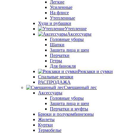
Легкие
Усиленные
На флисе
Утепленные
Худи и рубашки
Утепление
Аксессуары
Головные уборы
Шапки
Защита лица и шеи
Перчатки
Гетры
Для бинокля
Рюкзаки и сумки
Спальные мешки
РАСПРОДАЖА
Смешанный лес
Аксессуары
Головные уборы
Защита лица и шеи
Перчатки и муфты
Брюки и полукомбинезоны
Жилеты
Куртки
Термобелье