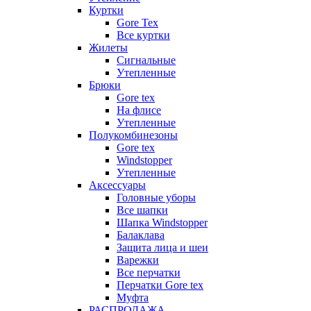
Куртки
Gore Tex
Все куртки
Жилеты
Сигнальные
Утепленные
Брюки
Gore tex
На флисе
Утепленные
Полукомбинезоны
Gore tex
Windstopper
Утепленные
Аксессуары
Головные уборы
Все шапки
Шапка Windstopper
Балаклава
Защита лица и шеи
Варежки
Все перчатки
Перчатки Gore tex
Муфта
РАСПРОДАЖА