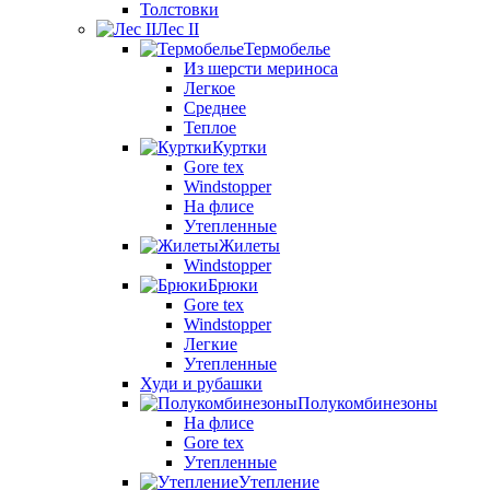
Толстовки
Лес II
Термобелье
Из шерсти мериноса
Легкое
Среднее
Теплое
Куртки
Gore tex
Windstopper
На флисе
Утепленные
Жилеты
Windstopper
Брюки
Gore tex
Windstopper
Легкие
Утепленные
Худи и рубашки
Полукомбинезоны
На флисе
Gore tex
Утепленные
Утепление