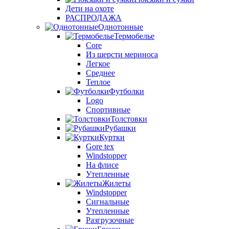
Дети на охоте
РАСПРОДАЖА
Однотонные
Термобелье
Core
Из шерсти мериноса
Легкое
Среднее
Теплое
Футболки
Logo
Спортивные
Толстовки
Рубашки
Куртки
Gore tex
Windstopper
На флисе
Утепленные
Жилеты
Windstopper
Сигнальные
Утепленные
Разгрузочные