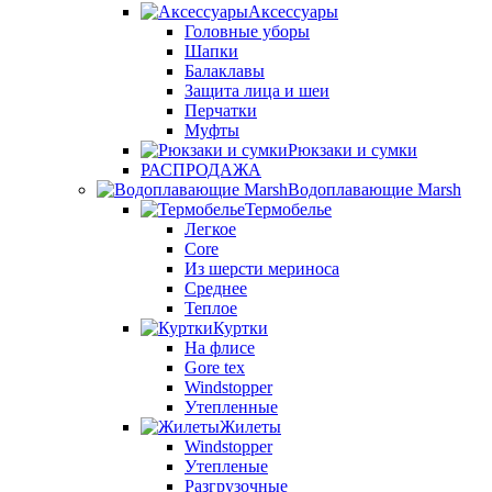
Аксессуары
Головные уборы
Шапки
Балаклавы
Защита лица и шеи
Перчатки
Муфты
Рюкзаки и сумки
РАСПРОДАЖА
Водоплавающие Marsh
Термобелье
Легкое
Core
Из шерсти мериноса
Среднее
Теплое
Куртки
На флисе
Gore tex
Windstopper
Утепленные
Жилеты
Windstopper
Утепленые
Разгрузочные