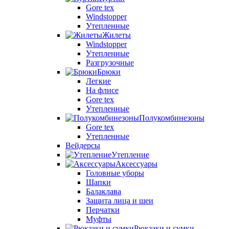
Gore tex
Windstopper
Утепленные
Жилеты
Windstopper
Утепленные
Разгрузочные
Брюки
Легкие
На флисе
Gore tex
Утепленные
Полукомбинезоны
Gore tex
Утепленные
Вейдерсы
Утепление
Аксессуары
Головные уборы
Шапки
Балаклава
Защита лица и шеи
Перчатки
Муфты
Рюкзаки и сумки