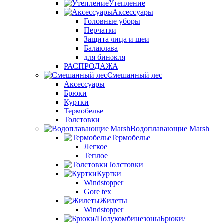
Утепление
Аксессуары
Головные уборы
Перчатки
Защита лица и шеи
Балаклава
для бинокля
РАСПРОДАЖА
Смешанный лес
Аксессуары
Брюки
Куртки
Термобелье
Толстовки
Водоплавающие Marsh
Термобелье
Легкое
Теплое
Толстовки
Куртки
Windstopper
Gore tex
Жилеты
Windstopper
Брюки/