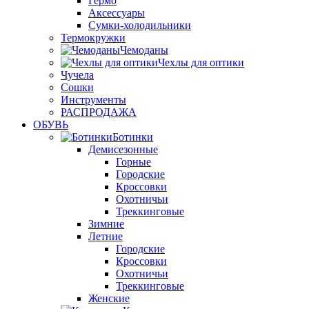
Гермо
Аксессуары
Сумки-холодильники
Термокружки
Чемоданы
Чехлы для оптики
Чучела
Сошки
Инструменты
РАСПРОДАЖА
ОБУВЬ
Ботинки
Демисезонные
Горные
Городские
Кроссовки
Охотничьи
Треккинговые
Зимние
Летние
Городские
Кроссовки
Охотничьи
Треккинговые
Женские