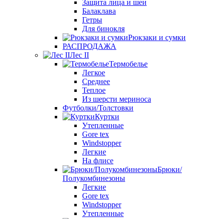
Защита лица и шеи
Балаклава
Гетры
Для бинокля
Рюкзаки и сумки
РАСПРОДАЖА
Лес II
Термобелье
Легкое
Среднее
Теплое
Из шерсти мериноса
Футболки/Толстовки
Куртки
Утепленные
Gore tex
Windstopper
Легкие
На флисе
Брюки/
Полукомбинезоны
Легкие
Gore tex
Windstopper
Утепленные