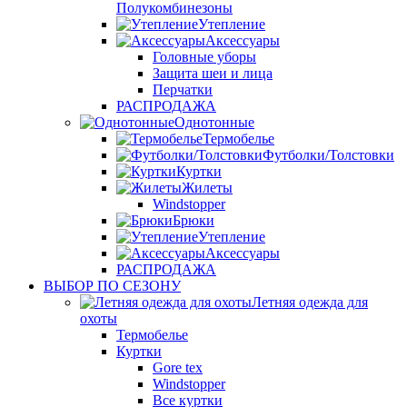
Полукомбинезоны
Утепление
Аксессуары
Головные уборы
Защита шеи и лица
Перчатки
РАСПРОДАЖА
Однотонные
Термобелье
Футболки/Толстовки
Куртки
Жилеты
Windstopper
Брюки
Утепление
Аксессуары
РАСПРОДАЖА
ВЫБОР ПО СЕЗОНУ
Летняя одежда для
охоты
Термобелье
Куртки
Gore tex
Windstopper
Все куртки