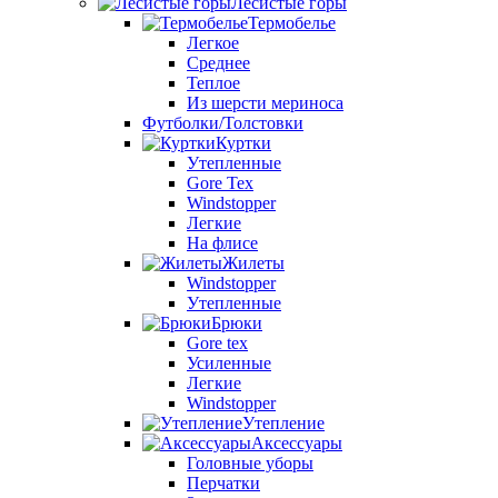
Лесистые горы
Термобелье
Легкое
Среднее
Теплое
Из шерсти мериноса
Футболки/Толстовки
Куртки
Утепленные
Gore Tex
Windstopper
Легкие
На флисе
Жилеты
Windstopper
Утепленные
Брюки
Gore tex
Усиленные
Легкие
Windstopper
Утепление
Аксессуары
Головные уборы
Перчатки