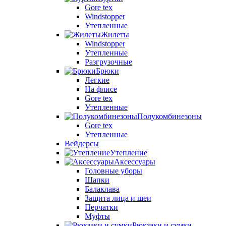
Gore tex
Windstopper
Утепленные
Жилеты
Windstopper
Утепленные
Разгрузочные
Брюки
Легкие
На флисе
Gore tex
Утепленные
Полукомбинезоны
Gore tex
Утепленные
Вейдерсы
Утепление
Аксессуары
Головные уборы
Шапки
Балаклава
Защита лица и шеи
Перчатки
Муфты
Рюкзаки и сумки