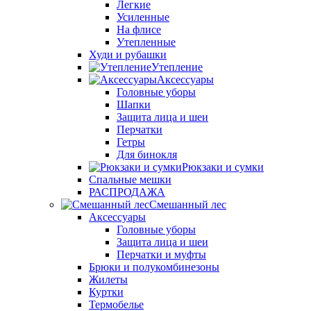
Легкие
Усиленные
На флисе
Утепленные
Худи и рубашки
Утепление
Аксессуары
Головные уборы
Шапки
Защита лица и шеи
Перчатки
Гетры
Для бинокля
Рюкзаки и сумки
Спальные мешки
РАСПРОДАЖА
Смешанный лес
Аксессуары
Головные уборы
Защита лица и шеи
Перчатки и муфты
Брюки и полукомбинезоны
Жилеты
Куртки
Термобелье