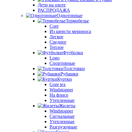
Дети на охоте
РАСПРОДАЖА
Однотонные
Термобелье
Core
Из шерсти мериноса
Легкое
Среднее
Теплое
Футболки
Logo
Спортивные
Толстовки
Рубашки
Куртки
Gore tex
Windstopper
На флисе
Утепленные
Жилеты
Windstopper
Сигнальные
Утепленные
Разгрузочные