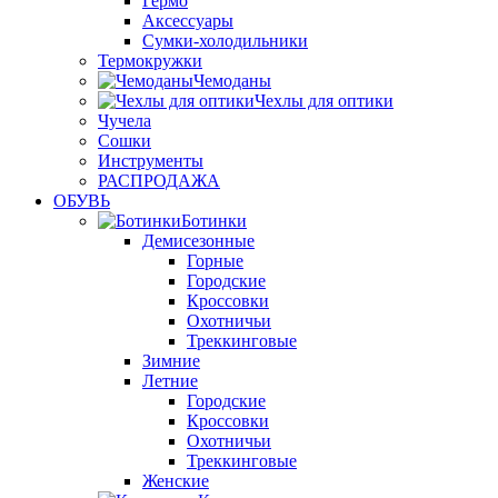
Гермо
Аксессуары
Сумки-холодильники
Термокружки
Чемоданы
Чехлы для оптики
Чучела
Сошки
Инструменты
РАСПРОДАЖА
ОБУВЬ
Ботинки
Демисезонные
Горные
Городские
Кроссовки
Охотничьи
Треккинговые
Зимние
Летние
Городские
Кроссовки
Охотничьи
Треккинговые
Женские