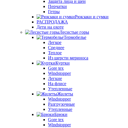
Защита лица и шеи
Перчатки
Гетры
Рюкзаки и сумки
РАСПРОДАЖА
Дети на охоте
Лесистые горы
Термобелье
Легкое
Среднее
Теплое
Из шерсти мериноса
Куртки
Gore tex
Windstopper
Легкие
На флисе
Утепленные
Жилеты
Windstopper
Разгрузочные
Утепленные
Брюки
Gore tex
Windstopper