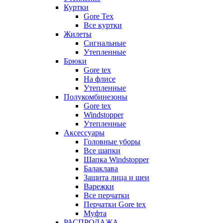
Куртки
Gore Tex
Все куртки
Жилеты
Сигнальные
Утепленные
Брюки
Gore tex
На флисе
Утепленные
Полукомбинезоны
Gore tex
Windstopper
Утепленные
Аксессуары
Головные уборы
Все шапки
Шапка Windstopper
Балаклава
Защита лица и шеи
Варежки
Все перчатки
Перчатки Gore tex
Муфта
РАСПРОДАЖА