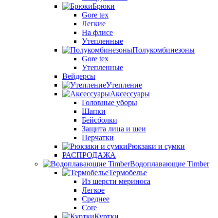
Брюки
Gore tex
Легкие
На флисе
Утепленные
Полукомбинезоны
Gore tex
Утепленные
Вейдерсы
Утепление
Аксессуары
Головные уборы
Шапки
Бейсболки
Защита лица и шеи
Перчатки
Рюкзаки и сумки
РАСПРОДАЖА
Водоплавающие Timber
Термобелье
Из шерсти мериноса
Легкое
Среднее
Core
Куртки