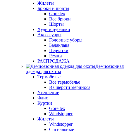
Жилеты
Брюки и шорты
Gore tex
Все брюки
Шорты
Худи и рубашки
Аксессуары
Головные уборы
Балаклава
Перчатки
Ремни
РАСПРОДАЖА
Демисезонная
одежда для охоты
Термобелье
Все термобелье
Из шерсти мериноса
Утепление
Флис
Куртки
Gore tex
Windstopper
Жилеты
Windstopper
Сигнальные