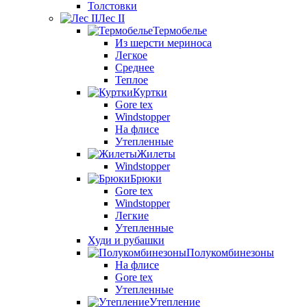
Толстовки
Лес II
Термобелье
Из шерсти мериноса
Легкое
Среднее
Теплое
Куртки
Gore tex
Windstopper
На флисе
Утепленные
Жилеты
Windstopper
Брюки
Gore tex
Windstopper
Легкие
Утепленные
Худи и рубашки
Полукомбинезоны
На флисе
Gore tex
Утепленные
Утепление