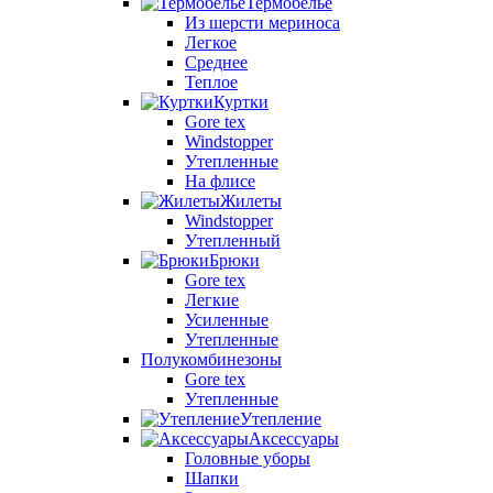
Термобелье
Из шерсти мериноса
Легкое
Среднее
Теплое
Куртки
Gore tex
Windstopper
Утепленные
На флисе
Жилеты
Windstopper
Утепленный
Брюки
Gore tex
Легкие
Усиленные
Утепленные
Полукомбинезоны
Gore tex
Утепленные
Утепление
Аксессуары
Головные уборы
Шапки