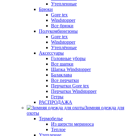
Утепленные
Брюки
Gore tex
Windstopper
Все брюки
Полукомбинезоны
Gore tex
Windstopper
Утеплённые
Аксессуары
Головные уборы
Все шапки
Шапка Windstopper
Балаклава
Все перчатки
Перчатки Gore tex
Перчатки Windstopper
Гетры
РАСПРОДАЖА
Зимняя одежда для
охоты
Термобелье
Из шерсти мериноса
Теплое
Утепление