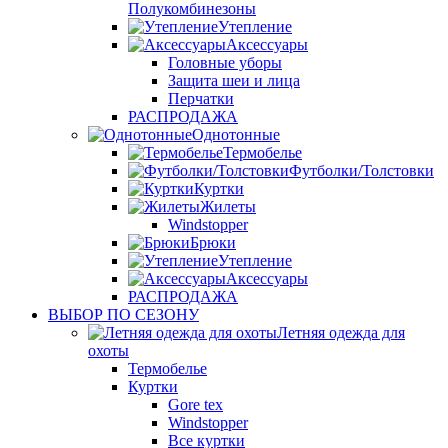
Полукомбинезоны
Утепление
Аксессуары
Головные уборы
Защита шеи и лица
Перчатки
РАСПРОДАЖА
Однотонные
Термобелье
Футболки/Толстовки
Куртки
Жилеты
Windstopper
Брюки
Утепление
Аксессуары
РАСПРОДАЖА
ВЫБОР ПО СЕЗОНУ
Летняя одежда для
охоты
Термобелье
Куртки
Gore tex
Windstopper
Все куртки