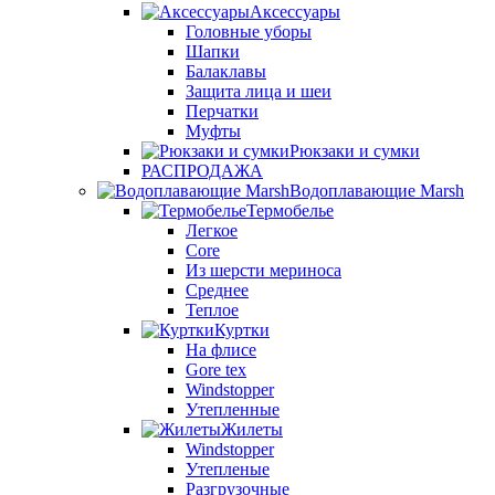
Аксессуары
Головные уборы
Шапки
Балаклавы
Защита лица и шеи
Перчатки
Муфты
Рюкзаки и сумки
РАСПРОДАЖА
Водоплавающие Marsh
Термобелье
Легкое
Core
Из шерсти мериноса
Среднее
Теплое
Куртки
На флисе
Gore tex
Windstopper
Утепленные
Жилеты
Windstopper
Утепленые
Разгрузочные