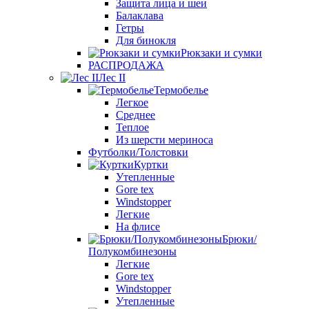
Защита лица и шеи
Балаклава
Гетры
Для бинокля
Рюкзаки и сумки
РАСПРОДАЖА
Лес II
Термобелье
Легкое
Среднее
Теплое
Из шерсти мериноса
Футболки/Толстовки
Куртки
Утепленные
Gore tex
Windstopper
Легкие
На флисе
Брюки/
Полукомбинезоны
Легкие
Gore tex
Windstopper
Утепленные