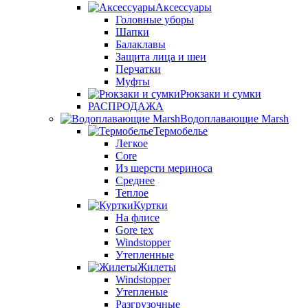
Аксессуары
Головные уборы
Шапки
Балаклавы
Защита лица и шеи
Перчатки
Муфты
Рюкзаки и сумки
РАСПРОДАЖА
Водоплавающие Marsh
Термобелье
Легкое
Core
Из шерсти мериноса
Среднее
Теплое
Куртки
На флисе
Gore tex
Windstopper
Утепленные
Жилеты
Windstopper
Утепленые
Разгрузочные