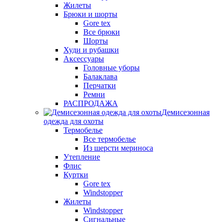
Жилеты
Брюки и шорты
Gore tex
Все брюки
Шорты
Худи и рубашки
Аксессуары
Головные уборы
Балаклава
Перчатки
Ремни
РАСПРОДАЖА
Демисезонная
одежда для охоты
Термобелье
Все термобелье
Из шерсти мериноса
Утепление
Флис
Куртки
Gore tex
Windstopper
Жилеты
Windstopper
Сигнальные