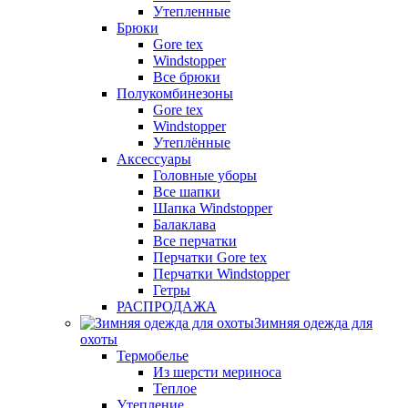
Утепленные
Брюки
Gore tex
Windstopper
Все брюки
Полукомбинезоны
Gore tex
Windstopper
Утеплённые
Аксессуары
Головные уборы
Все шапки
Шапка Windstopper
Балаклава
Все перчатки
Перчатки Gore tex
Перчатки Windstopper
Гетры
РАСПРОДАЖА
Зимняя одежда для
охоты
Термобелье
Из шерсти мериноса
Теплое
Утепление