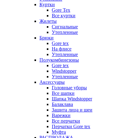
Куртки
Gore Tex
Все куртки
Жилеты
Сигнальные
Утепленные
Брюки
Gore tex
На флисе
Утепленные
Полукомбинезоны
Gore tex
Windstopper
Утепленные
Аксессуары
Головные уборы
Все шапки
Шапка Windstopper
Балаклава
Защита лица и шеи
Варежки
Все перчатки
Перчатки Gore tex
Муфта
РАСПРОДАЖА