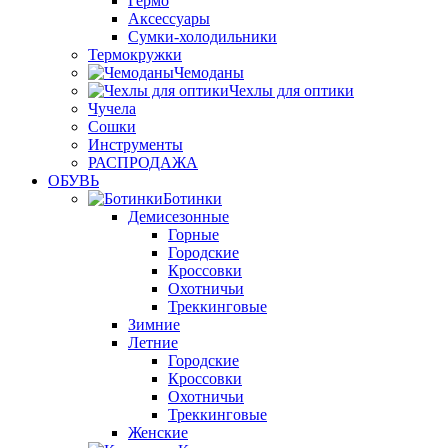
Гермо
Аксессуары
Сумки-холодильники
Термокружки
Чемоданы
Чехлы для оптики
Чучела
Сошки
Инструменты
РАСПРОДАЖА
ОБУВЬ
Ботинки
Демисезонные
Горные
Городские
Кроссовки
Охотничьи
Треккинговые
Зимние
Летние
Городские
Кроссовки
Охотничьи
Треккинговые
Женские