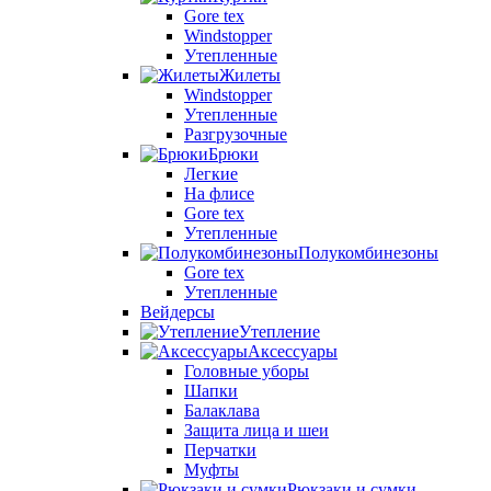
Gore tex
Windstopper
Утепленные
Жилеты
Windstopper
Утепленные
Разгрузочные
Брюки
Легкие
На флисе
Gore tex
Утепленные
Полукомбинезоны
Gore tex
Утепленные
Вейдерсы
Утепление
Аксессуары
Головные уборы
Шапки
Балаклава
Защита лица и шеи
Перчатки
Муфты
Рюкзаки и сумки