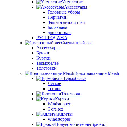
Утепление
Аксессуары
Головные уборы
Перчатки
Защита лица и шеи
Балаклава
для бинокля
РАСПРОДАЖА
Смешанный лес
Аксессуары
Брюки
Куртки
Термобелье
Толстовки
Водоплавающие Marsh
Термобелье
Легкое
Теплое
Толстовки
Куртки
Windstopper
Gore tex
Жилеты
Windstopper
Брюки/