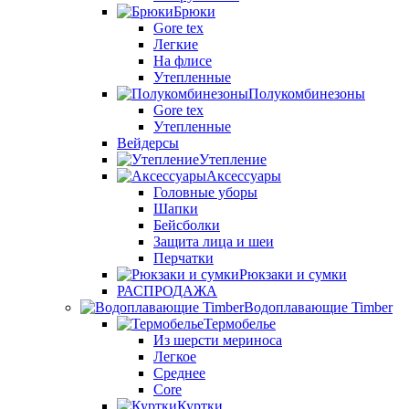
Брюки
Gore tex
Легкие
На флисе
Утепленные
Полукомбинезоны
Gore tex
Утепленные
Вейдерсы
Утепление
Аксессуары
Головные уборы
Шапки
Бейсболки
Защита лица и шеи
Перчатки
Рюкзаки и сумки
РАСПРОДАЖА
Водоплавающие Timber
Термобелье
Из шерсти мериноса
Легкое
Среднее
Core
Куртки