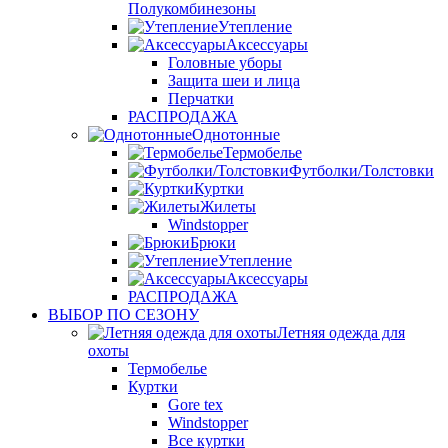
Полукомбинезоны
Утепление
Аксессуары
Головные уборы
Защита шеи и лица
Перчатки
РАСПРОДАЖА
Однотонные
Термобелье
Футболки/Толстовки
Куртки
Жилеты
Windstopper
Брюки
Утепление
Аксессуары
РАСПРОДАЖА
ВЫБОР ПО СЕЗОНУ
Летняя одежда для
охоты
Термобелье
Куртки
Gore tex
Windstopper
Все куртки