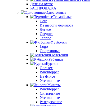
Дети на охоте
РАСПРОДАЖА
Однотонные
Термобелье
Core
Из шерсти мериноса
Легкое
Среднее
Теплое
Футболки
Logo
Спортивные
Толстовки
Рубашки
Куртки
Gore tex
Windstopper
На флисе
Утепленные
Жилеты
Windstopper
Сигнальные
Утепленные
Разгрузочные