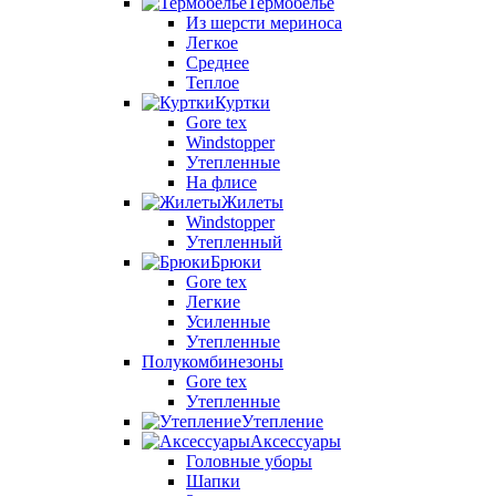
Термобелье
Из шерсти мериноса
Легкое
Среднее
Теплое
Куртки
Gore tex
Windstopper
Утепленные
На флисе
Жилеты
Windstopper
Утепленный
Брюки
Gore tex
Легкие
Усиленные
Утепленные
Полукомбинезоны
Gore tex
Утепленные
Утепление
Аксессуары
Головные уборы
Шапки