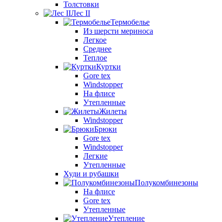
Толстовки
Лес II
Термобелье
Из шерсти мериноса
Легкое
Среднее
Теплое
Куртки
Gore tex
Windstopper
На флисе
Утепленные
Жилеты
Windstopper
Брюки
Gore tex
Windstopper
Легкие
Утепленные
Худи и рубашки
Полукомбинезоны
На флисе
Gore tex
Утепленные
Утепление