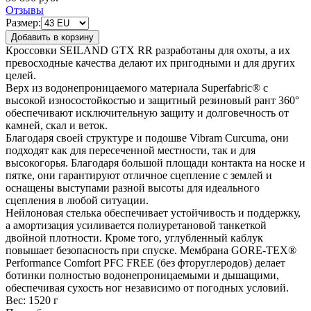
Отзывы
Размер:
Кроссовки SEILAND GTX RR разработаны для охоты, а их
превосходные качества делают их пригодными и для других
целей.
Верх из водонепроницаемого материала Superfabric® с
высокой износостойкостью и защитный резиновый рант 360°
обеспечивают исключительную защиту и долговечность от
камней, скал и веток.
Благодаря своей структуре и подошве Vibram Curcuma, они
подходят как для пересеченной местности, так и для
высокогорья. Благодаря большой площади контакта на носке и
пятке, они гарантируют отличное сцепление с землей и
оснащены выступами разной высоты для идеального
сцепления в любой ситуации.
Нейлоновая стелька обеспечивает устойчивость и поддержку,
а амортизация усиливается полиуретановой танкеткой
двойной плотности. Кроме того, углубленный каблук
повышает безопасность при спуске. Мембрана GORE-TEX®
Performance Comfort PFC FREE (без фторуглеродов) делает
ботинки полностью водонепроницаемыми и дышащими,
обеспечивая сухость ног независимо от погодных условий.
Вес:
1520 г