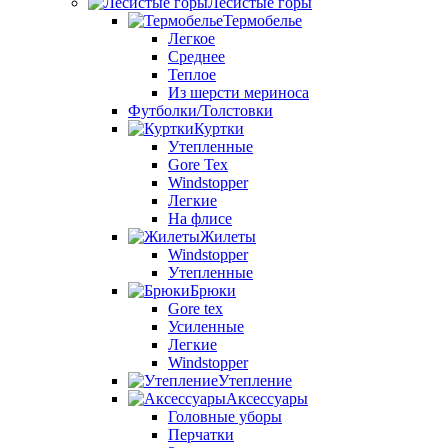
Лесистые горы
Термобелье
Легкое
Среднее
Теплое
Из шерсти мериноса
Футболки/Толстовки
Куртки
Утепленные
Gore Tex
Windstopper
Легкие
На флисе
Жилеты
Windstopper
Утепленные
Брюки
Gore tex
Усиленные
Легкие
Windstopper
Утепление
Аксессуары
Головные уборы
Перчатки