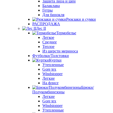
Защита лица и шеи
Балаклава
Гетры
Для бинокля
Рюкзаки и сумки
РАСПРОДАЖА
Лес II
Термобелье
Легкое
Среднее
Теплое
Из шерсти мериноса
Футболки/Толстовки
Куртки
Утепленные
Gore tex
Windstopper
Легкие
На флисе
Брюки/
Полукомбинезоны
Легкие
Gore tex
Windstopper
Утепленные