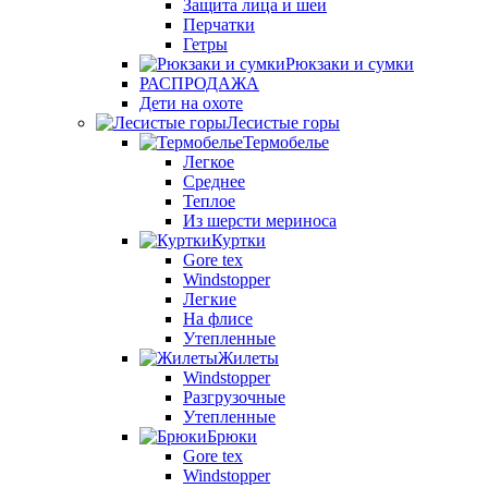
Защита лица и шеи
Перчатки
Гетры
Рюкзаки и сумки
РАСПРОДАЖА
Дети на охоте
Лесистые горы
Термобелье
Легкое
Среднее
Теплое
Из шерсти мериноса
Куртки
Gore tex
Windstopper
Легкие
На флисе
Утепленные
Жилеты
Windstopper
Разгрузочные
Утепленные
Брюки
Gore tex
Windstopper