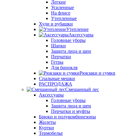
Легкие
Усиленные
На флисе
Утепленные
Худи и рубашки
Утепление
Аксессуары
Головные уборы
Шапки
Защита лица и шеи
Перчатки
Гетры
Для бинокля
Рюкзаки и сумки
Спальные мешки
РАСПРОДАЖА
Смешанный лес
Аксессуары
Головные уборы
Защита лица и шеи
Перчатки и муфты
Брюки и полукомбинезоны
Жилеты
Куртки
Термобелье