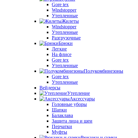
Gore tex
Windstopper
Утепленные
Жилеты
Windstopper
Утепленные
Разгрузочные
Брюки
Легкие
На флисе
Gore tex
Утепленные
Полукомбинезоны
Gore tex
Утепленные
Вейдерсы
Утепление
Аксессуары
Головные уборы
Шапки
Балаклава
Защита лица и шеи
Перчатки
Муфты
Рюкзаки и сумки