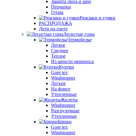
Защита лица и шеи
Перчатки
Гетры
Рюкзаки и сумки
РАСПРОДАЖА
Дети на охоте
Лесистые горы
Термобелье
Легкое
Среднее
Теплое
Из шерсти мериноса
Куртки
Gore tex
Windstopper
Легкие
На флисе
Утепленные
Жилеты
Windstopper
Разгрузочные
Утепленные
Брюки
Gore tex
Windstopper