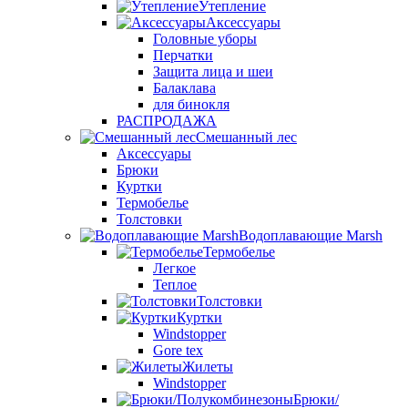
Утепление
Аксессуары
Головные уборы
Перчатки
Защита лица и шеи
Балаклава
для бинокля
РАСПРОДАЖА
Смешанный лес
Аксессуары
Брюки
Куртки
Термобелье
Толстовки
Водоплавающие Marsh
Термобелье
Легкое
Теплое
Толстовки
Куртки
Windstopper
Gore tex
Жилеты
Windstopper
Брюки/