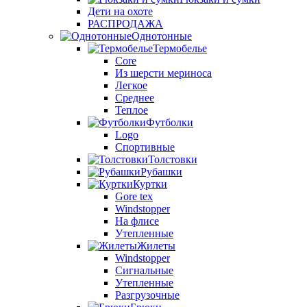
Дети на охоте
РАСПРОДАЖА
Однотонные
Термобелье
Core
Из шерсти мериноса
Легкое
Среднее
Теплое
Футболки
Logo
Спортивные
Толстовки
Рубашки
Куртки
Gore tex
Windstopper
На флисе
Утепленные
Жилеты
Windstopper
Сигнальные
Утепленные
Разгрузочные