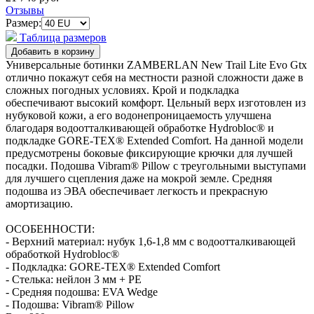
Отзывы
Размер:
Таблица размеров
Универсальные ботинки ZAMBERLAN New Trail Lite Evo Gtx
отлично покажут себя на местности разной сложности даже в
сложных погодных условиях. Крой и подкладка
обеспечивают высокий комфорт. Цельный верх изготовлен из
нубуковой кожи, а его водонепроницаемость улучшена
благодаря водоотталкивающей обработке Hydrobloc® и
подкладке GORE-TEX® Extended Comfort. На данной модели
предусмотрены боковые фиксирующие крючки для лучшей
посадки. Подошва Vibram® Pillow с треугольными выступами
для лучшего сцепления даже на мокрой земле. Средняя
подошва из ЭВА обеспечивает легкость и прекрасную
амортизацию.
ОСОБЕННОСТИ:
- Верхний материал: нубук 1,6-1,8 мм с водоотталкивающей
обработкой Hydrobloc®
- Подкладка: GORE-TEX® Extended Comfort
- Стелька: нейлон 3 мм + PE
- Средняя подошва: EVA Wedge
- Подошва: Vibram® Pillow