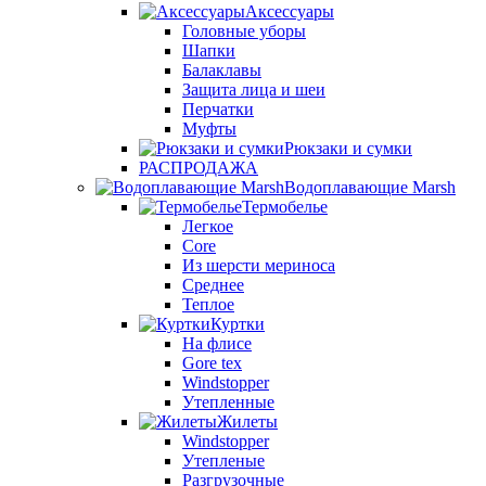
Аксессуары
Головные уборы
Шапки
Балаклавы
Защита лица и шеи
Перчатки
Муфты
Рюкзаки и сумки
РАСПРОДАЖА
Водоплавающие Marsh
Термобелье
Легкое
Core
Из шерсти мериноса
Среднее
Теплое
Куртки
На флисе
Gore tex
Windstopper
Утепленные
Жилеты
Windstopper
Утепленые
Разгрузочные