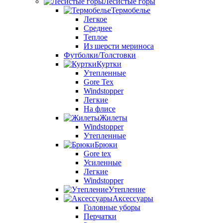
Лесистые горы
Термобелье
Легкое
Среднее
Теплое
Из шерсти мериноса
Футболки/Толстовки
Куртки
Утепленные
Gore Tex
Windstopper
Легкие
На флисе
Жилеты
Windstopper
Утепленные
Брюки
Gore tex
Усиленные
Легкие
Windstopper
Утепление
Аксессуары
Головные уборы
Перчатки