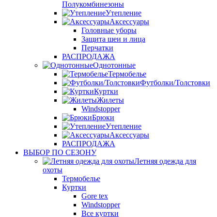
Полукомбинезоны
Утепление
Аксессуары
Головные уборы
Защита шеи и лица
Перчатки
РАСПРОДАЖА
Однотонные
Термобелье
Футболки/Толстовки
Куртки
Жилеты
Windstopper
Брюки
Утепление
Аксессуары
РАСПРОДАЖА
ВЫБОР ПО СЕЗОНУ
Летняя одежда для
охоты
Термобелье
Куртки
Gore tex
Windstopper
Все куртки