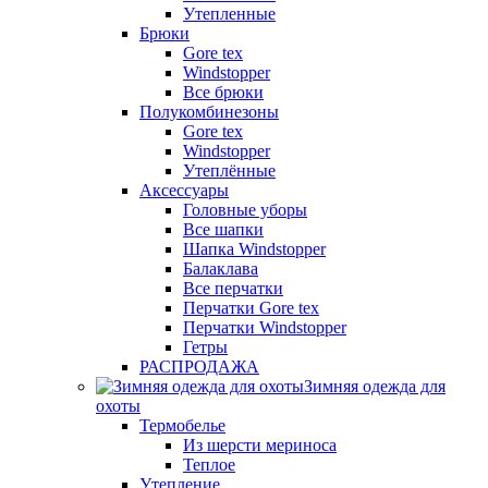
Утепленные
Брюки
Gore tex
Windstopper
Все брюки
Полукомбинезоны
Gore tex
Windstopper
Утеплённые
Аксессуары
Головные уборы
Все шапки
Шапка Windstopper
Балаклава
Все перчатки
Перчатки Gore tex
Перчатки Windstopper
Гетры
РАСПРОДАЖА
Зимняя одежда для
охоты
Термобелье
Из шерсти мериноса
Теплое
Утепление