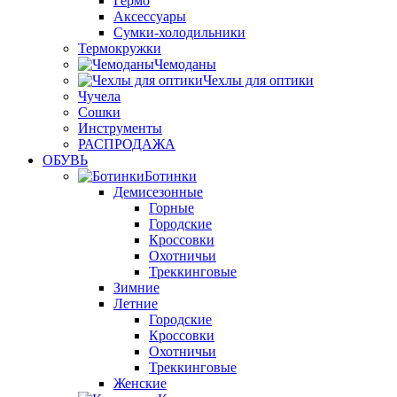
Гермо
Аксессуары
Сумки-холодильники
Термокружки
Чемоданы
Чехлы для оптики
Чучела
Сошки
Инструменты
РАСПРОДАЖА
ОБУВЬ
Ботинки
Демисезонные
Горные
Городские
Кроссовки
Охотничьи
Треккинговые
Зимние
Летние
Городские
Кроссовки
Охотничьи
Треккинговые
Женские