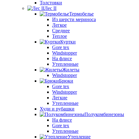
Толстовки
Лес II
Термобелье
Из шерсти мериноса
Легкое
Среднее
Теплое
Куртки
Gore tex
Windstopper
На флисе
Утепленные
Жилеты
Windstopper
Брюки
Gore tex
Windstopper
Легкие
Утепленные
Худи и рубашки
Полукомбинезоны
На флисе
Gore tex
Утепленные
Утепление