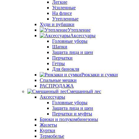
Легкие
Усиленные
На флисе
Утепленные
Худи и рубашки
Утепление
Аксессуары
Головные уборы
Шапки
Защита лица и шеи
Перчатки
Гетры
Для бинокля
Рюкзаки и сумки
Спальные мешки
РАСПРОДАЖА
Смешанный лес
Аксессуары
Головные уборы
Защита лица и шеи
Перчатки и муфты
Брюки и полукомбинезоны
Жилеты
Куртки
Термобелье