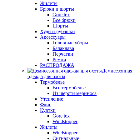
Жилеты
Брюки и шорты
Gore tex
Все брюки
Шорты
Худи и рубашки
Аксессуары
Головные уборы
Балаклава
Перчатки
Ремни
РАСПРОДАЖА
Демисезонная
одежда для охоты
Термобелье
Все термобелье
Из шерсти мериноса
Утепление
Флис
Куртки
Gore tex
Windstopper
Жилеты
Windstopper
Сигнальные