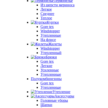
Термобелье
Из шерсти мериноса
Легкое
Среднее
Теплое
Куртки
Gore tex
Windstopper
Утепленные
На флисе
Жилеты
Windstopper
Утепленный
Брюки
Gore tex
Легкие
Усиленные
Утепленные
Полукомбинезоны
Gore tex
Утепленные
Утепление
Аксессуары
Головные уборы
Шапки