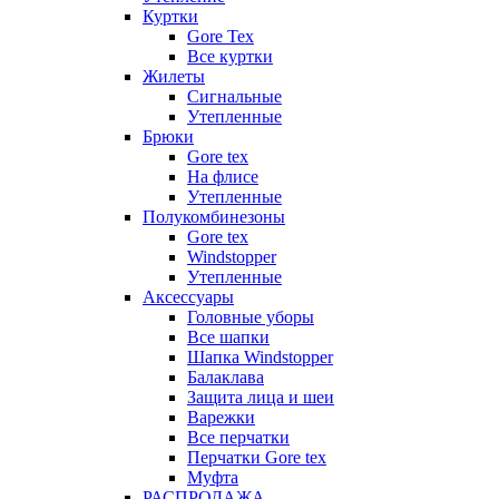
Куртки
Gore Tex
Все куртки
Жилеты
Сигнальные
Утепленные
Брюки
Gore tex
На флисе
Утепленные
Полукомбинезоны
Gore tex
Windstopper
Утепленные
Аксессуары
Головные уборы
Все шапки
Шапка Windstopper
Балаклава
Защита лица и шеи
Варежки
Все перчатки
Перчатки Gore tex
Муфта
РАСПРОДАЖА