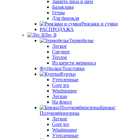
Защита лица и шеи
Балаклава
Гетры
Для бинокля
Рюкзаки и сумки
РАСПРОДАЖА
Лес II
Термобелье
Легкое
Среднее
Теплое
Из шерсти мериноса
Футболки/Толстовки
Куртки
Утепленные
Gore tex
Windstopper
Легкие
На флисе
Брюки/
Полукомбинезоны
Легкие
Gore tex
Windstopper
Утепленные