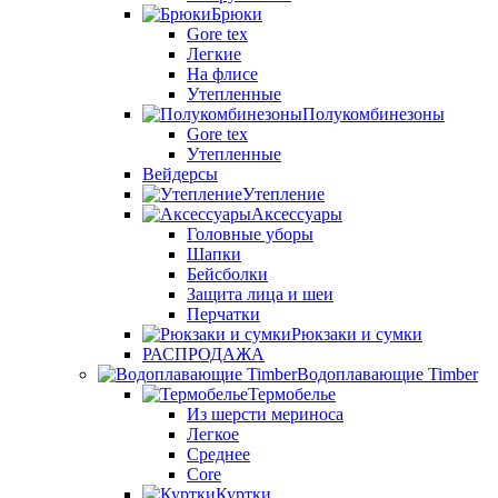
Брюки
Gore tex
Легкие
На флисе
Утепленные
Полукомбинезоны
Gore tex
Утепленные
Вейдерсы
Утепление
Аксессуары
Головные уборы
Шапки
Бейсболки
Защита лица и шеи
Перчатки
Рюкзаки и сумки
РАСПРОДАЖА
Водоплавающие Timber
Термобелье
Из шерсти мериноса
Легкое
Среднее
Core
Куртки