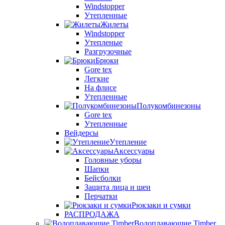
Windstopper
Утепленные
Жилеты
Windstopper
Утепленые
Разгрузочные
Брюки
Gore tex
Легкие
На флисе
Утепленные
Полукомбинезоны
Gore tex
Утепленные
Вейдерсы
Утепление
Аксессуары
Головные уборы
Шапки
Бейсболки
Защита лица и шеи
Перчатки
Рюкзаки и сумки
РАСПРОДАЖА
Водоплавающие Timber