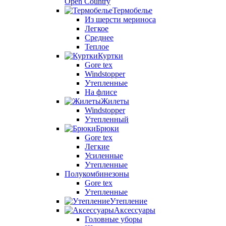
Open Country
Термобелье
Из шерсти мериноса
Легкое
Среднее
Теплое
Куртки
Gore tex
Windstopper
Утепленные
На флисе
Жилеты
Windstopper
Утепленный
Брюки
Gore tex
Легкие
Усиленные
Утепленные
Полукомбинезоны
Gore tex
Утепленные
Утепление
Аксессуары
Головные уборы