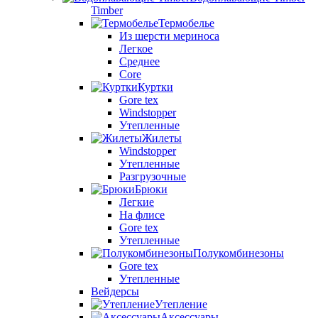
Timber
Термобелье
Из шерсти мериноса
Легкое
Среднее
Core
Куртки
Gore tex
Windstopper
Утепленные
Жилеты
Windstopper
Утепленные
Разгрузочные
Брюки
Легкие
На флисе
Gore tex
Утепленные
Полукомбинезоны
Gore tex
Утепленные
Вейдерсы
Утепление
Аксессуары