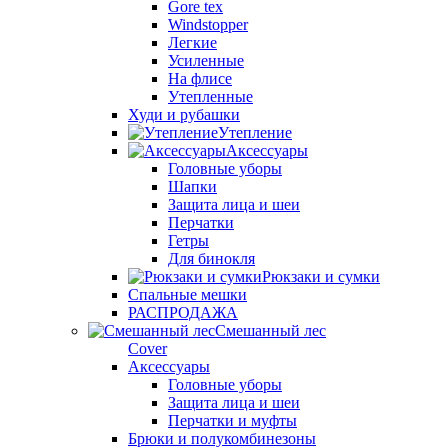
Gore tex
Windstopper
Легкие
Усиленные
На флисе
Утепленные
Худи и рубашки
Утепление
Аксессуары
Головные уборы
Шапки
Защита лица и шеи
Перчатки
Гетры
Для бинокля
Рюкзаки и сумки
Спальные мешки
РАСПРОДАЖА
Смешанный лес
Cover
Аксессуары
Головные уборы
Защита лица и шеи
Перчатки и муфты
Брюки и полукомбинезоны