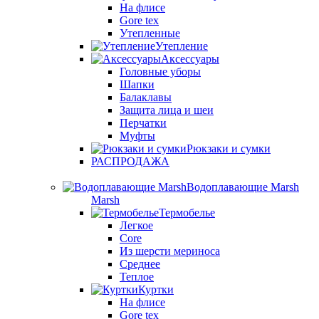
На флисе
Gore tex
Утепленные
Утепление
Аксессуары
Головные уборы
Шапки
Балаклавы
Защита лица и шеи
Перчатки
Муфты
Рюкзаки и сумки
РАСПРОДАЖА
Водоплавающие Marsh
Marsh
Термобелье
Легкое
Core
Из шерсти мериноса
Среднее
Теплое
Куртки
На флисе
Gore tex