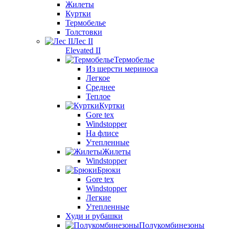
Жилеты
Куртки
Термобелье
Толстовки
Лес II
Elevated II
Термобелье
Из шерсти мериноса
Легкое
Среднее
Теплое
Куртки
Gore tex
Windstopper
На флисе
Утепленные
Жилеты
Windstopper
Брюки
Gore tex
Windstopper
Легкие
Утепленные
Худи и рубашки
Полукомбинезоны