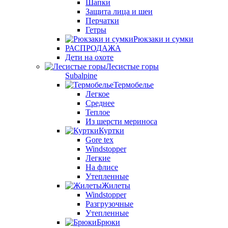
Шапки
Защита лица и шеи
Перчатки
Гетры
Рюкзаки и сумки
РАСПРОДАЖА
Дети на охоте
Лесистые горы
Subalpine
Термобелье
Легкое
Среднее
Теплое
Из шерсти мериноса
Куртки
Gore tex
Windstopper
Легкие
На флисе
Утепленные
Жилеты
Windstopper
Разгрузочные
Утепленные
Брюки