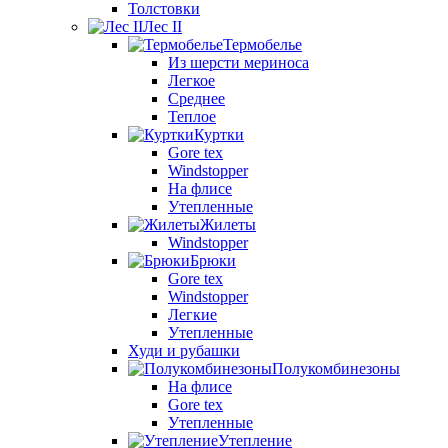
Толстовки
Лес II
Термобелье
Из шерсти мериноса
Легкое
Среднее
Теплое
Куртки
Gore tex
Windstopper
На флисе
Утепленные
Жилеты
Windstopper
Брюки
Gore tex
Windstopper
Легкие
Утепленные
Худи и рубашки
Полукомбинезоны
На флисе
Gore tex
Утепленные
Утепление