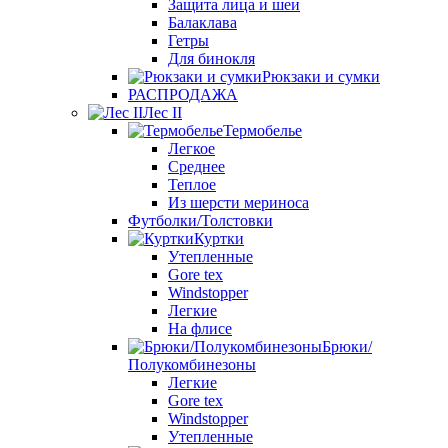
Защита лица и шеи
Балаклава
Гетры
Для бинокля
Рюкзаки и сумки
РАСПРОДАЖА
Лес II
Термобелье
Легкое
Среднее
Теплое
Из шерсти мериноса
Футболки/Толстовки
Куртки
Утепленные
Gore tex
Windstopper
Легкие
На флисе
Брюки/
Полукомбинезоны
Легкие
Gore tex
Windstopper
Утепленные