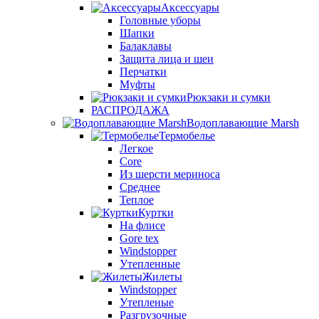
Аксессуары
Головные уборы
Шапки
Балаклавы
Защита лица и шеи
Перчатки
Муфты
Рюкзаки и сумки
РАСПРОДАЖА
Водоплавающие Marsh
Термобелье
Легкое
Core
Из шерсти мериноса
Среднее
Теплое
Куртки
На флисе
Gore tex
Windstopper
Утепленные
Жилеты
Windstopper
Утепленые
Разгрузочные