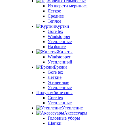
Термобелье
Из шерсти мериноса
Легкое
Среднее
Теплое
Куртки
Gore tex
Windstopper
Утепленные
На флисе
Жилеты
Windstopper
Утепленный
Брюки
Gore tex
Легкие
Усиленные
Утепленные
Полукомбинезоны
Gore tex
Утепленные
Утепление
Аксессуары
Головные уборы
Шапки