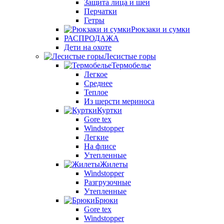
Защита лица и шеи
Перчатки
Гетры
Рюкзаки и сумки
РАСПРОДАЖА
Дети на охоте
Лесистые горы
Термобелье
Легкое
Среднее
Теплое
Из шерсти мериноса
Куртки
Gore tex
Windstopper
Легкие
На флисе
Утепленные
Жилеты
Windstopper
Разгрузочные
Утепленные
Брюки
Gore tex
Windstopper