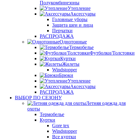
Полукомбинезоны
Утепление
Аксессуары
Головные уборы
Защита шеи и лица
Перчатки
РАСПРОДАЖА
Однотонные
Термобелье
Футболки/Толстовки
Куртки
Жилеты
Windstopper
Брюки
Утепление
Аксессуары
РАСПРОДАЖА
ВЫБОР ПО СЕЗОНУ
Летняя одежда для
охоты
Термобелье
Куртки
Gore tex
Windstopper
Все куртки