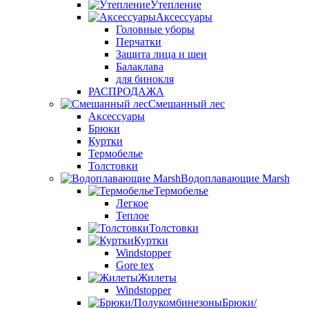
Утепление
Аксессуары
Головные уборы
Перчатки
Защита лица и шеи
Балаклава
для бинокля
РАСПРОДАЖА
Смешанный лес
Аксессуары
Брюки
Куртки
Термобелье
Толстовки
Водоплавающие Marsh
Термобелье
Легкое
Теплое
Толстовки
Куртки
Windstopper
Gore tex
Жилеты
Windstopper
Брюки/