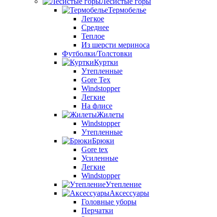
Лесистые горы
Термобелье
Легкое
Среднее
Теплое
Из шерсти мериноса
Футболки/Толстовки
Куртки
Утепленные
Gore Tex
Windstopper
Легкие
На флисе
Жилеты
Windstopper
Утепленные
Брюки
Gore tex
Усиленные
Легкие
Windstopper
Утепление
Аксессуары
Головные уборы
Перчатки