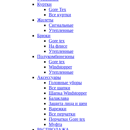
Куртки
Gore Tex
Все куртки
Жилеты
Сигнальные
Утепленные
Брюки
Gore tex
На флисе
Утепленные
Полукомбинезоны
Gore tex
Windstopper
Утепленные
Аксессуары
Головные уборы
Все шапки
Шапка Windstopper
Балаклава
Защита лица и шеи
Варежки
Все перчатки
Перчатки Gore tex
Муфта
РАСПРОДАЖА