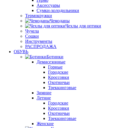
Гермо
Аксессуары
Сумки-холодильники
Термокружки
Чемоданы
Чехлы для оптики
Чучела
Сошки
Инструменты
РАСПРОДАЖА
ОБУВЬ
Ботинки
Демисезонные
Горные
Городские
Кроссовки
Охотничьи
Треккинговые
Зимние
Летние
Городские
Кроссовки
Охотничьи
Треккинговые
Женские