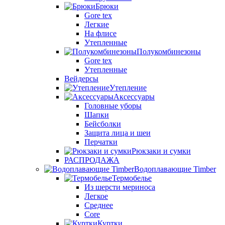
Брюки
Gore tex
Легкие
На флисе
Утепленные
Полукомбинезоны
Gore tex
Утепленные
Вейдерсы
Утепление
Аксессуары
Головные уборы
Шапки
Бейсболки
Защита лица и шеи
Перчатки
Рюкзаки и сумки
РАСПРОДАЖА
Водоплавающие Timber
Термобелье
Из шерсти мериноса
Легкое
Среднее
Core
Куртки