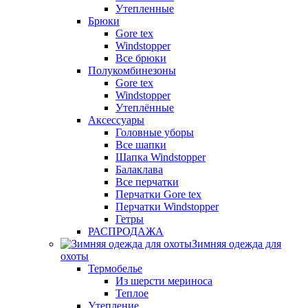
Утепленные
Брюки
Gore tex
Windstopper
Все брюки
Полукомбинезоны
Gore tex
Windstopper
Утеплённые
Аксессуары
Головные уборы
Все шапки
Шапка Windstopper
Балаклава
Все перчатки
Перчатки Gore tex
Перчатки Windstopper
Гетры
РАСПРОДАЖА
Зимняя одежда для
охоты
Термобелье
Из шерсти мериноса
Теплое
Утепление