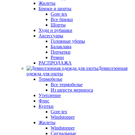
Жилеты
Брюки и шорты
Gore tex
Все брюки
Шорты
Худи и рубашки
Аксессуары
Головные уборы
Балаклава
Перчатки
Ремни
РАСПРОДАЖА
Демисезонная
одежда для охоты
Термобелье
Все термобелье
Из шерсти мериноса
Утепление
Флис
Куртки
Gore tex
Windstopper
Жилеты
Windstopper
Сигнальные