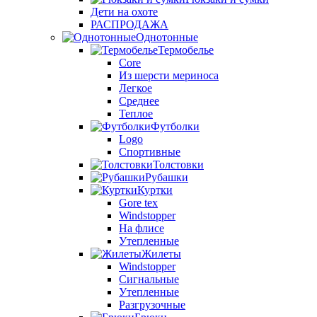
Дети на охоте
РАСПРОДАЖА
Однотонные
Термобелье
Core
Из шерсти мериноса
Легкое
Среднее
Теплое
Футболки
Logo
Спортивные
Толстовки
Рубашки
Куртки
Gore tex
Windstopper
На флисе
Утепленные
Жилеты
Windstopper
Сигнальные
Утепленные
Разгрузочные