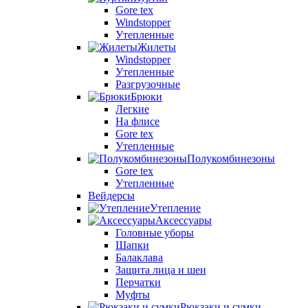
Gore tex
Windstopper
Утепленные
Жилеты
Windstopper
Утепленные
Разгрузочные
Брюки
Легкие
На флисе
Gore tex
Утепленные
Полукомбинезоны
Gore tex
Утепленные
Вейдерсы
Утепление
Аксессуары
Головные уборы
Шапки
Балаклава
Защита лица и шеи
Перчатки
Муфты
Рюкзаки и сумки