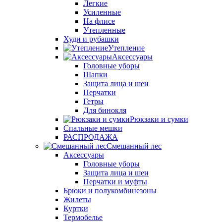
Легкие
Усиленные
На флисе
Утепленные
Худи и рубашки
Утепление
Аксессуары
Головные уборы
Шапки
Защита лица и шеи
Перчатки
Гетры
Для бинокля
Рюкзаки и сумки
Спальные мешки
РАСПРОДАЖА
Смешанный лес
Аксессуары
Головные уборы
Защита лица и шеи
Перчатки и муфты
Брюки и полукомбинезоны
Жилеты
Куртки
Термобелье