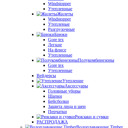
Windstopper
Утепленные
Жилеты
Windstopper
Утепленые
Разгрузочные
Брюки
Gore tex
Легкие
На флисе
Утепленные
Полукомбинезоны
Gore tex
Утепленные
Вейдерсы
Утепление
Аксессуары
Головные уборы
Шапки
Бейсболки
Защита лица и шеи
Перчатки
Рюкзаки и сумки
РАСПРОДАЖА
Водоплавающие Timber