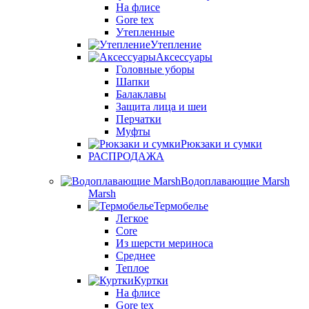
На флисе
Gore tex
Утепленные
Утепление
Аксессуары
Головные уборы
Шапки
Балаклавы
Защита лица и шеи
Перчатки
Муфты
Рюкзаки и сумки
РАСПРОДАЖА
Водоплавающие Marsh
Marsh
Термобелье
Легкое
Core
Из шерсти мериноса
Среднее
Теплое
Куртки
На флисе
Gore tex