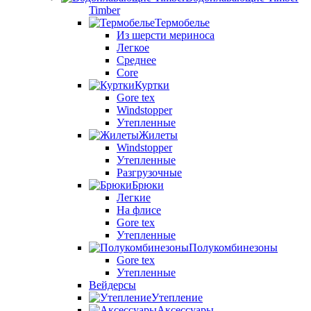
Timber
Термобелье
Из шерсти мериноса
Легкое
Среднее
Core
Куртки
Gore tex
Windstopper
Утепленные
Жилеты
Windstopper
Утепленные
Разгрузочные
Брюки
Легкие
На флисе
Gore tex
Утепленные
Полукомбинезоны
Gore tex
Утепленные
Вейдерсы
Утепление
Аксессуары