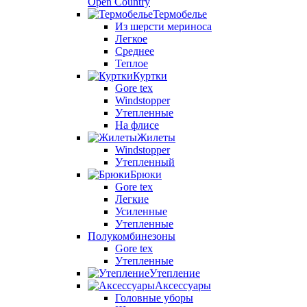
Open Country
Термобелье
Из шерсти мериноса
Легкое
Среднее
Теплое
Куртки
Gore tex
Windstopper
Утепленные
На флисе
Жилеты
Windstopper
Утепленный
Брюки
Gore tex
Легкие
Усиленные
Утепленные
Полукомбинезоны
Gore tex
Утепленные
Утепление
Аксессуары
Головные уборы