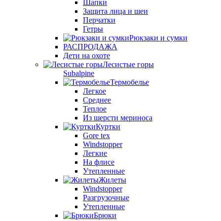
Шапки
Защита лица и шеи
Перчатки
Гетры
Рюкзаки и сумки
РАСПРОДАЖА
Дети на охоте
Лесистые горы
Subalpine
Термобелье
Легкое
Среднее
Теплое
Из шерсти мериноса
Куртки
Gore tex
Windstopper
Легкие
На флисе
Утепленные
Жилеты
Windstopper
Разгрузочные
Утепленные
Брюки