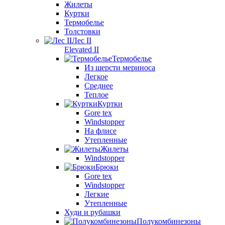
Жилеты
Куртки
Термобелье
Толстовки
Лес II
Elevated II
Термобелье
Из шерсти мериноса
Легкое
Среднее
Теплое
Куртки
Gore tex
Windstopper
На флисе
Утепленные
Жилеты
Windstopper
Брюки
Gore tex
Windstopper
Легкие
Утепленные
Худи и рубашки
Полукомбинезоны