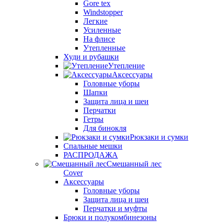
Gore tex
Windstopper
Легкие
Усиленные
На флисе
Утепленные
Худи и рубашки
Утепление
Аксессуары
Головные уборы
Шапки
Защита лица и шеи
Перчатки
Гетры
Для бинокля
Рюкзаки и сумки
Спальные мешки
РАСПРОДАЖА
Смешанный лес
Cover
Аксессуары
Головные уборы
Защита лица и шеи
Перчатки и муфты
Брюки и полукомбинезоны