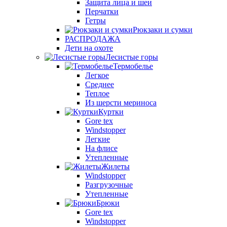
Защита лица и шеи
Перчатки
Гетры
Рюкзаки и сумки
РАСПРОДАЖА
Дети на охоте
Лесистые горы
Термобелье
Легкое
Среднее
Теплое
Из шерсти мериноса
Куртки
Gore tex
Windstopper
Легкие
На флисе
Утепленные
Жилеты
Windstopper
Разгрузочные
Утепленные
Брюки
Gore tex
Windstopper