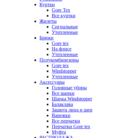
Куртки
Gore Tex
Все куртки
Жилеты
Сигнальные
Утепленные
Брюки
Gore tex
На флисе
Утепленные
Полукомбинезоны
Gore tex
Windstopper
Утепленные
Аксессуары
Головные уборы
Все шапки
Шапка Windstopper
Балаклава
Защита лица и шеи
Варежки
Все перчатки
Перчатки Gore tex
Муфта
РАСПРОДАЖА