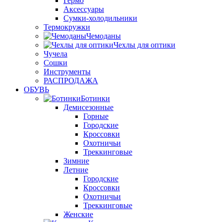
Гермо
Аксессуары
Сумки-холодильники
Термокружки
Чемоданы
Чехлы для оптики
Чучела
Сошки
Инструменты
РАСПРОДАЖА
ОБУВЬ
Ботинки
Демисезонные
Горные
Городские
Кроссовки
Охотничьи
Треккинговые
Зимние
Летние
Городские
Кроссовки
Охотничьи
Треккинговые
Женские