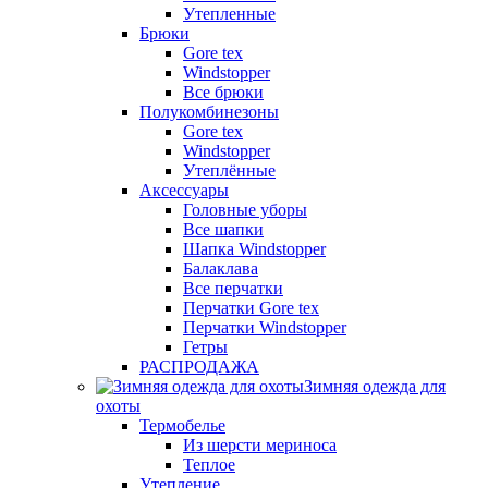
Утепленные
Брюки
Gore tex
Windstopper
Все брюки
Полукомбинезоны
Gore tex
Windstopper
Утеплённые
Аксессуары
Головные уборы
Все шапки
Шапка Windstopper
Балаклава
Все перчатки
Перчатки Gore tex
Перчатки Windstopper
Гетры
РАСПРОДАЖА
Зимняя одежда для
охоты
Термобелье
Из шерсти мериноса
Теплое
Утепление