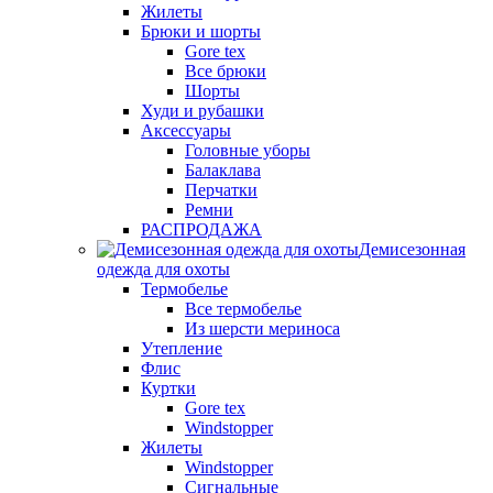
Жилеты
Брюки и шорты
Gore tex
Все брюки
Шорты
Худи и рубашки
Аксессуары
Головные уборы
Балаклава
Перчатки
Ремни
РАСПРОДАЖА
Демисезонная
одежда для охоты
Термобелье
Все термобелье
Из шерсти мериноса
Утепление
Флис
Куртки
Gore tex
Windstopper
Жилеты
Windstopper
Сигнальные