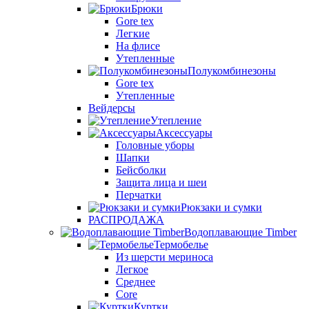
Брюки
Gore tex
Легкие
На флисе
Утепленные
Полукомбинезоны
Gore tex
Утепленные
Вейдерсы
Утепление
Аксессуары
Головные уборы
Шапки
Бейсболки
Защита лица и шеи
Перчатки
Рюкзаки и сумки
РАСПРОДАЖА
Водоплавающие Timber
Термобелье
Из шерсти мериноса
Легкое
Среднее
Core
Куртки