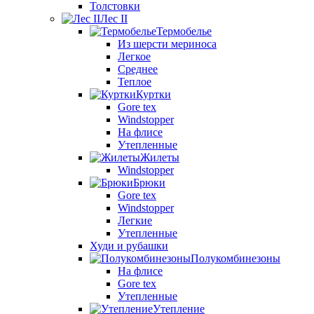
Толстовки
Лес II
Термобелье
Из шерсти мериноса
Легкое
Среднее
Теплое
Куртки
Gore tex
Windstopper
На флисе
Утепленные
Жилеты
Windstopper
Брюки
Gore tex
Windstopper
Легкие
Утепленные
Худи и рубашки
Полукомбинезоны
На флисе
Gore tex
Утепленные
Утепление