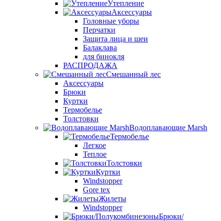
Утепление
Аксессуары
Головные уборы
Перчатки
Защита лица и шеи
Балаклава
для бинокля
РАСПРОДАЖА
Смешанный лес
Аксессуары
Брюки
Куртки
Термобелье
Толстовки
Водоплавающие Marsh
Термобелье
Легкое
Теплое
Толстовки
Куртки
Windstopper
Gore tex
Жилеты
Windstopper
Брюки/