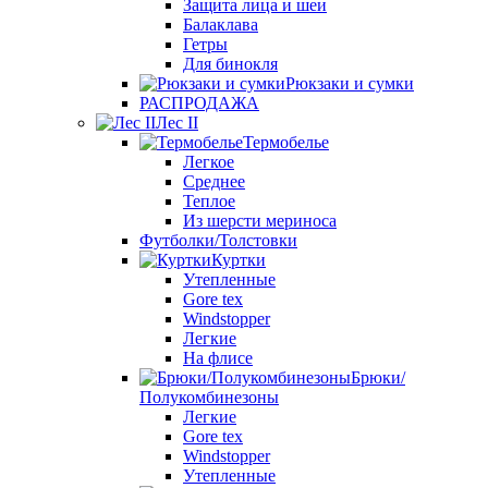
Защита лица и шеи
Балаклава
Гетры
Для бинокля
Рюкзаки и сумки
РАСПРОДАЖА
Лес II
Термобелье
Легкое
Среднее
Теплое
Из шерсти мериноса
Футболки/Толстовки
Куртки
Утепленные
Gore tex
Windstopper
Легкие
На флисе
Брюки/
Полукомбинезоны
Легкие
Gore tex
Windstopper
Утепленные