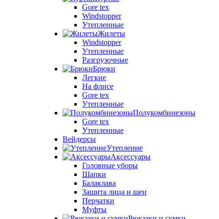
Gore tex
Windstopper
Утепленные
Жилеты
Windstopper
Утепленные
Разгрузочные
Брюки
Легкие
На флисе
Gore tex
Утепленные
Полукомбинезоны
Gore tex
Утепленные
Вейдерсы
Утепление
Аксессуары
Головные уборы
Шапки
Балаклава
Защита лица и шеи
Перчатки
Муфты
Рюкзаки и сумки