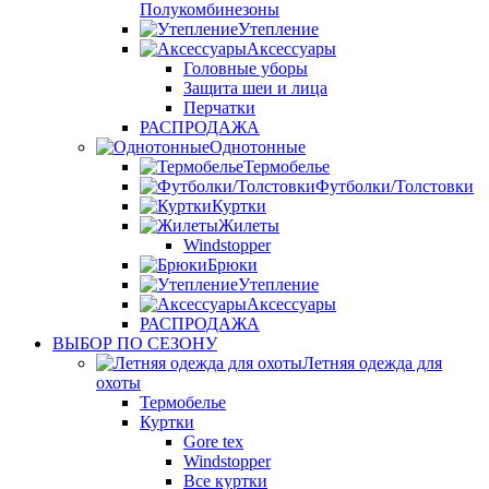
Полукомбинезоны
Утепление
Аксессуары
Головные уборы
Защита шеи и лица
Перчатки
РАСПРОДАЖА
Однотонные
Термобелье
Футболки/Толстовки
Куртки
Жилеты
Windstopper
Брюки
Утепление
Аксессуары
РАСПРОДАЖА
ВЫБОР ПО СЕЗОНУ
Летняя одежда для
охоты
Термобелье
Куртки
Gore tex
Windstopper
Все куртки