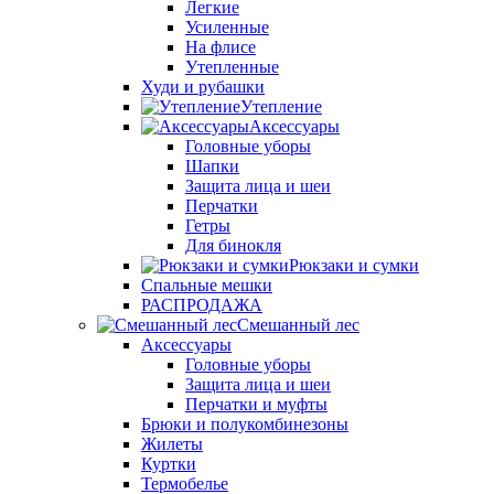
Легкие
Усиленные
На флисе
Утепленные
Худи и рубашки
Утепление
Аксессуары
Головные уборы
Шапки
Защита лица и шеи
Перчатки
Гетры
Для бинокля
Рюкзаки и сумки
Спальные мешки
РАСПРОДАЖА
Смешанный лес
Аксессуары
Головные уборы
Защита лица и шеи
Перчатки и муфты
Брюки и полукомбинезоны
Жилеты
Куртки
Термобелье