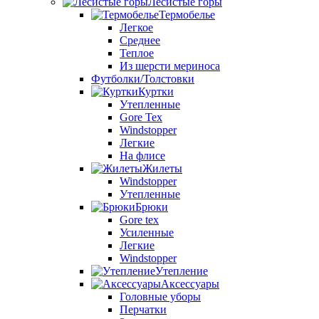
Лесистые горы
Термобелье
Легкое
Среднее
Теплое
Из шерсти мериноса
Футболки/Толстовки
Куртки
Утепленные
Gore Tex
Windstopper
Легкие
На флисе
Жилеты
Windstopper
Утепленные
Брюки
Gore tex
Усиленные
Легкие
Windstopper
Утепление
Аксессуары
Головные уборы
Перчатки