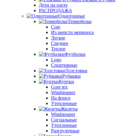
Дети на охоте
РАСПРОДАЖА
Однотонные
Термобелье
Core
Из шерсти мериноса
Легкое
Среднее
Теплое
Футболки
Logo
Спортивные
Толстовки
Рубашки
Куртки
Gore tex
Windstopper
На флисе
Утепленные
Жилеты
Windstopper
Сигнальные
Утепленные
Разгрузочные