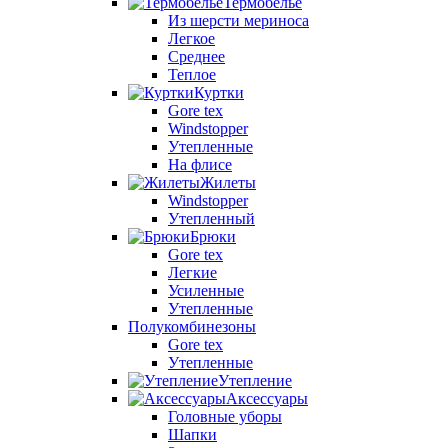
Термобелье
Из шерсти мериноса
Легкое
Среднее
Теплое
Куртки
Gore tex
Windstopper
Утепленные
На флисе
Жилеты
Windstopper
Утепленный
Брюки
Gore tex
Легкие
Усиленные
Утепленные
Полукомбинезоны
Gore tex
Утепленные
Утепление
Аксессуары
Головные уборы
Шапки