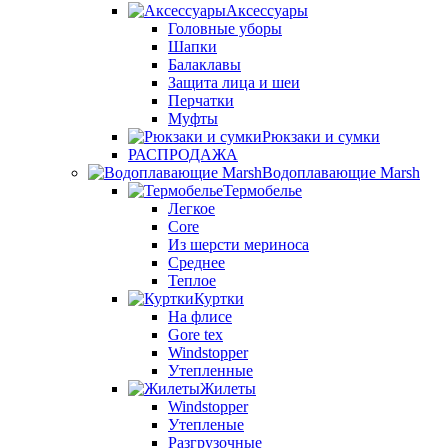
Аксессуары
Головные уборы
Шапки
Балаклавы
Защита лица и шеи
Перчатки
Муфты
Рюкзаки и сумки
РАСПРОДАЖА
Водоплавающие Marsh
Термобелье
Легкое
Core
Из шерсти мериноса
Среднее
Теплое
Куртки
На флисе
Gore tex
Windstopper
Утепленные
Жилеты
Windstopper
Утепленые
Разгрузочные