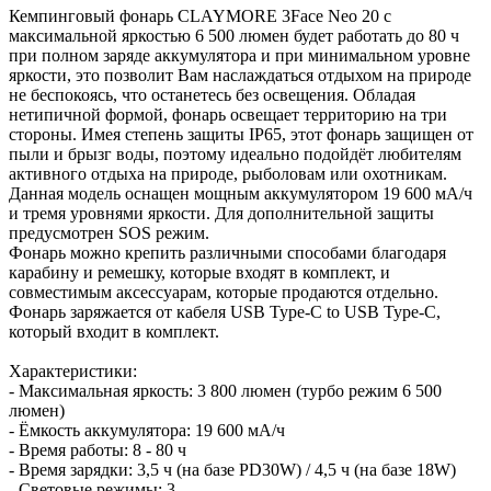
Кемпинговый фонарь CLAYMORE 3Face Neo 20 с
максимальной яркостью 6 500 люмен будет работать до 80 ч
при полном заряде аккумулятора и при минимальном уровне
яркости, это позволит Вам наслаждаться отдыхом на природе
не беспокоясь, что останетесь без освещения. Обладая
нетипичной формой, фонарь освещает территорию на три
стороны. Имея степень защиты IP65, этот фонарь защищен от
пыли и брызг воды, поэтому идеально подойдёт любителям
активного отдыха на природе, рыболовам или охотникам.
Данная модель оснащен мощным аккумулятором 19 600 мА/ч
и тремя уровнями яркости. Для дополнительной защиты
предусмотрен SOS режим.
Фонарь можно крепить различными способами благодаря
карабину и ремешку, которые входят в комплект, и
совместимым аксессуарам, которые продаются отдельно.
Фонарь заряжается от кабеля USB Type-C to USB Type-C,
который входит в комплект.
Характеристики:
- Максимальная яркость: 3 800 люмен (турбо режим 6 500
люмен)
- Ёмкость аккумулятора: 19 600 мА/ч
- Время работы: 8 - 80 ч
- Время зарядки: 3,5 ч (на базе PD30W) / 4,5 ч (на базе 18W)
- Световые режимы: 3