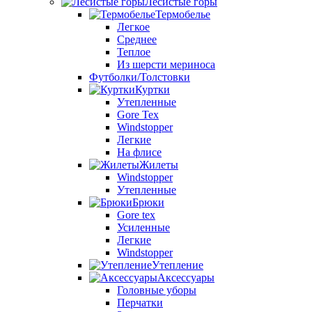
Лесистые горы
Термобелье
Легкое
Среднее
Теплое
Из шерсти мериноса
Футболки/Толстовки
Куртки
Утепленные
Gore Tex
Windstopper
Легкие
На флисе
Жилеты
Windstopper
Утепленные
Брюки
Gore tex
Усиленные
Легкие
Windstopper
Утепление
Аксессуары
Головные уборы
Перчатки