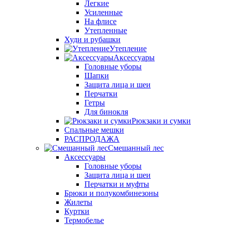
Легкие
Усиленные
На флисе
Утепленные
Худи и рубашки
Утепление
Аксессуары
Головные уборы
Шапки
Защита лица и шеи
Перчатки
Гетры
Для бинокля
Рюкзаки и сумки
Спальные мешки
РАСПРОДАЖА
Смешанный лес
Аксессуары
Головные уборы
Защита лица и шеи
Перчатки и муфты
Брюки и полукомбинезоны
Жилеты
Куртки
Термобелье