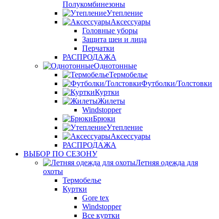
Полукомбинезоны
Утепление
Аксессуары
Головные уборы
Защита шеи и лица
Перчатки
РАСПРОДАЖА
Однотонные
Термобелье
Футболки/Толстовки
Куртки
Жилеты
Windstopper
Брюки
Утепление
Аксессуары
РАСПРОДАЖА
ВЫБОР ПО СЕЗОНУ
Летняя одежда для
охоты
Термобелье
Куртки
Gore tex
Windstopper
Все куртки