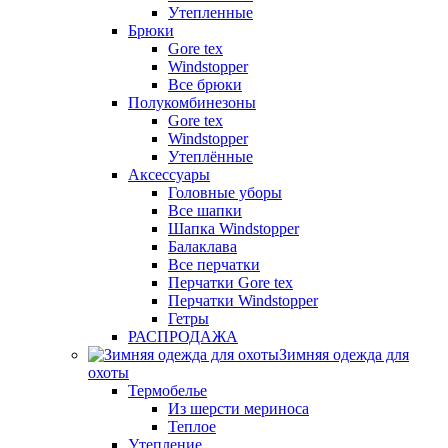
Утепленные
Брюки
Gore tex
Windstopper
Все брюки
Полукомбинезоны
Gore tex
Windstopper
Утеплённые
Аксессуары
Головные уборы
Все шапки
Шапка Windstopper
Балаклава
Все перчатки
Перчатки Gore tex
Перчатки Windstopper
Гетры
РАСПРОДАЖА
Зимняя одежда для
охоты
Термобелье
Из шерсти мериноса
Теплое
Утепление