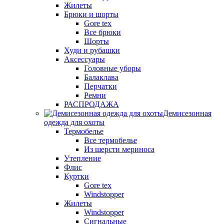
Жилеты
Брюки и шорты
Gore tex
Все брюки
Шорты
Худи и рубашки
Аксессуары
Головные уборы
Балаклава
Перчатки
Ремни
РАСПРОДАЖА
Демисезонная
одежда для охоты
Термобелье
Все термобелье
Из шерсти мериноса
Утепление
Флис
Куртки
Gore tex
Windstopper
Жилеты
Windstopper
Сигнальные