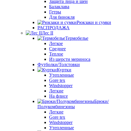
Защита лица и шеи
Балаклава
Гетры
Для бинокля
Рюкзаки и сумки
РАСПРОДАЖА
Лес II
Термобелье
Легкое
Среднее
Теплое
Из шерсти мериноса
Футболки/Толстовки
Куртки
Утепленные
Gore tex
Windstopper
Легкие
На флисе
Брюки/
Полукомбинезоны
Легкие
Gore tex
Windstopper
Утепленные