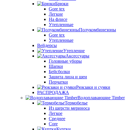
Брюки
Gore tex
Легкие
На флисе
Утепленные
Полукомбинезоны
Gore tex
Утепленные
Вейдерсы
Утепление
Аксессуары
Головные уборы
Шапки
Бейсболки
Защита лица и шеи
Перчатки
Рюкзаки и сумки
РАСПРОДАЖА
Водоплавающие Timber
Термобелье
Из шерсти мериноса
Легкое
Среднее
Core
Куртки