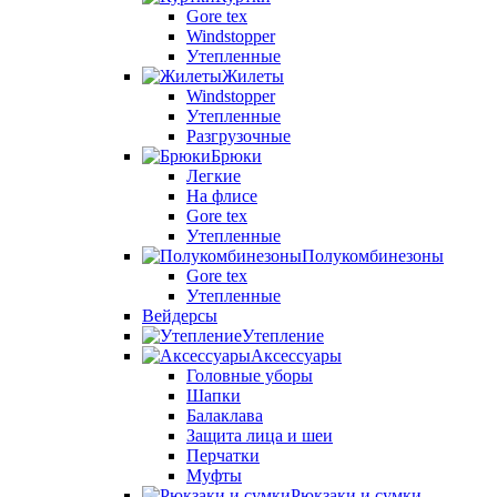
Gore tex
Windstopper
Утепленные
Жилеты
Windstopper
Утепленные
Разгрузочные
Брюки
Легкие
На флисе
Gore tex
Утепленные
Полукомбинезоны
Gore tex
Утепленные
Вейдерсы
Утепление
Аксессуары
Головные уборы
Шапки
Балаклава
Защита лица и шеи
Перчатки
Муфты
Рюкзаки и сумки