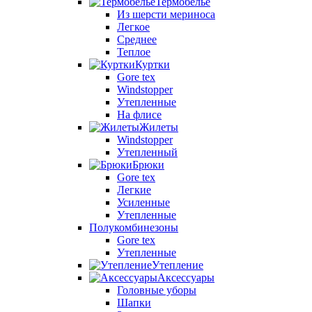
Термобелье
Из шерсти мериноса
Легкое
Среднее
Теплое
Куртки
Gore tex
Windstopper
Утепленные
На флисе
Жилеты
Windstopper
Утепленный
Брюки
Gore tex
Легкие
Усиленные
Утепленные
Полукомбинезоны
Gore tex
Утепленные
Утепление
Аксессуары
Головные уборы
Шапки