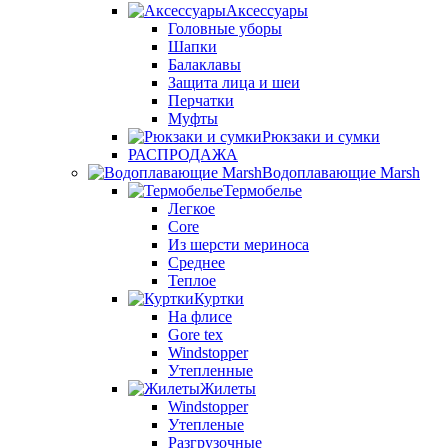
Аксессуары
Головные уборы
Шапки
Балаклавы
Защита лица и шеи
Перчатки
Муфты
Рюкзаки и сумки
РАСПРОДАЖА
Водоплавающие Marsh
Термобелье
Легкое
Core
Из шерсти мериноса
Среднее
Теплое
Куртки
На флисе
Gore tex
Windstopper
Утепленные
Жилеты
Windstopper
Утепленые
Разгрузочные