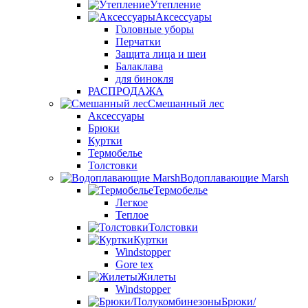
Утепление
Аксессуары
Головные уборы
Перчатки
Защита лица и шеи
Балаклава
для бинокля
РАСПРОДАЖА
Смешанный лес
Аксессуары
Брюки
Куртки
Термобелье
Толстовки
Водоплавающие Marsh
Термобелье
Легкое
Теплое
Толстовки
Куртки
Windstopper
Gore tex
Жилеты
Windstopper
Брюки/