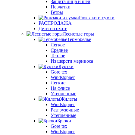
Защита лица и шеи
Перчатки
Гетры
Рюкзаки и сумки
РАСПРОДАЖА
Дети на охоте
Лесистые горы
Термобелье
Легкое
Среднее
Теплое
Из шерсти мериноса
Куртки
Gore tex
Windstopper
Легкие
На флисе
Утепленные
Жилеты
Windstopper
Разгрузочные
Утепленные
Брюки
Gore tex
Windstopper