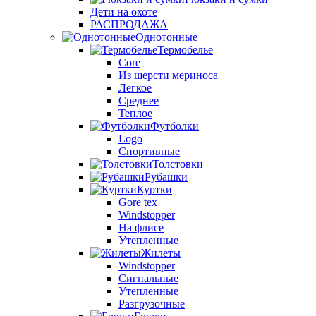
Дети на охоте
РАСПРОДАЖА
Однотонные
Термобелье
Core
Из шерсти мериноса
Легкое
Среднее
Теплое
Футболки
Logo
Спортивные
Толстовки
Рубашки
Куртки
Gore tex
Windstopper
На флисе
Утепленные
Жилеты
Windstopper
Сигнальные
Утепленные
Разгрузочные