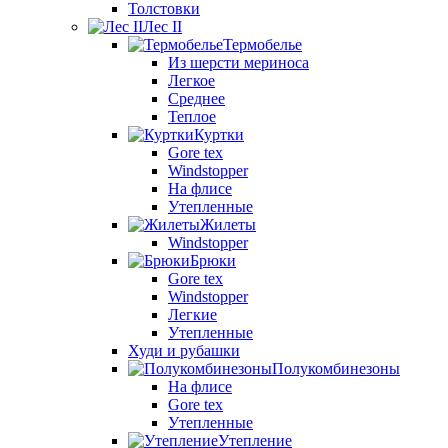
Толстовки
Лес II
Термобелье
Из шерсти мериноса
Легкое
Среднее
Теплое
Куртки
Gore tex
Windstopper
На флисе
Утепленные
Жилеты
Windstopper
Брюки
Gore tex
Windstopper
Легкие
Утепленные
Худи и рубашки
Полукомбинезоны
На флисе
Gore tex
Утепленные
Утепление