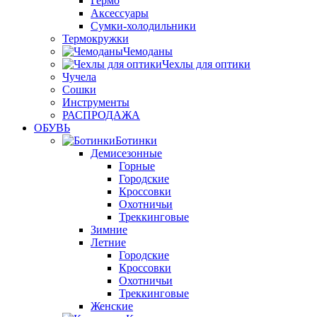
Гермо
Аксессуары
Сумки-холодильники
Термокружки
Чемоданы
Чехлы для оптики
Чучела
Сошки
Инструменты
РАСПРОДАЖА
ОБУВЬ
Ботинки
Демисезонные
Горные
Городские
Кроссовки
Охотничьи
Треккинговые
Зимние
Летние
Городские
Кроссовки
Охотничьи
Треккинговые
Женские