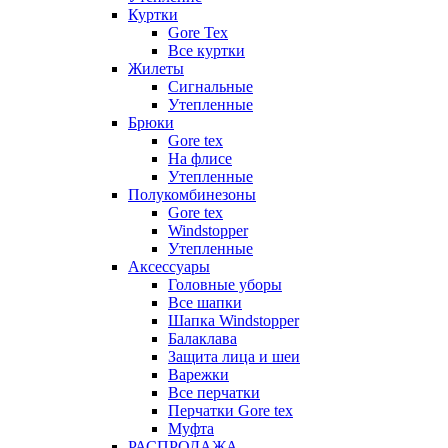
Куртки
Gore Tex
Все куртки
Жилеты
Сигнальные
Утепленные
Брюки
Gore tex
На флисе
Утепленные
Полукомбинезоны
Gore tex
Windstopper
Утепленные
Аксессуары
Головные уборы
Все шапки
Шапка Windstopper
Балаклава
Защита лица и шеи
Варежки
Все перчатки
Перчатки Gore tex
Муфта
РАСПРОДАЖА