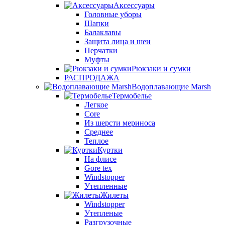
Аксессуары
Головные уборы
Шапки
Балаклавы
Защита лица и шеи
Перчатки
Муфты
Рюкзаки и сумки
РАСПРОДАЖА
Водоплавающие Marsh
Термобелье
Легкое
Core
Из шерсти мериноса
Среднее
Теплое
Куртки
На флисе
Gore tex
Windstopper
Утепленные
Жилеты
Windstopper
Утепленые
Разгрузочные