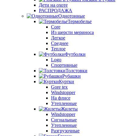
Дети на охоте
РАСПРОДАЖА
Однотонные
Термобелье
Core
Из шерсти мериноса
Легкое
Среднее
Теплое
Футболки
Logo
Спортивные
Толстовки
Рубашки
Куртки
Gore tex
Windstopper
На флисе
Утепленные
Жилеты
Windstopper
Сигнальные
Утепленные
Разгрузочные