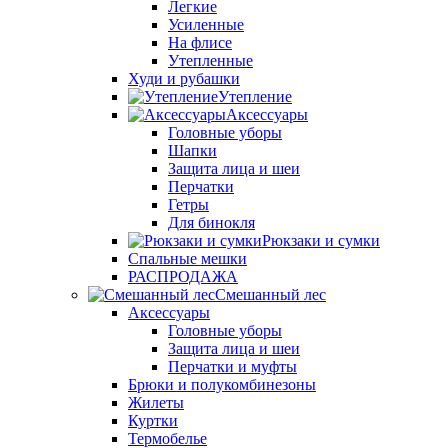
Легкие
Усиленные
На флисе
Утепленные
Худи и рубашки
Утепление
Аксессуары
Головные уборы
Шапки
Защита лица и шеи
Перчатки
Гетры
Для бинокля
Рюкзаки и сумки
Спальные мешки
РАСПРОДАЖА
Смешанный лес
Аксессуары
Головные уборы
Защита лица и шеи
Перчатки и муфты
Брюки и полукомбинезоны
Жилеты
Куртки
Термобелье