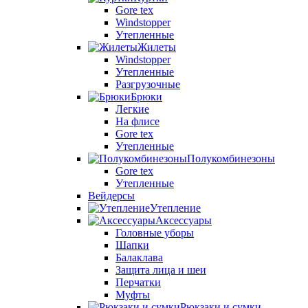
Gore tex
Windstopper
Утепленные
Жилеты
Windstopper
Утепленные
Разгрузочные
Брюки
Легкие
На флисе
Gore tex
Утепленные
Полукомбинезоны
Gore tex
Утепленные
Вейдерсы
Утепление
Аксессуары
Головные уборы
Шапки
Балаклава
Защита лица и шеи
Перчатки
Муфты
Рюкзаки и сумки