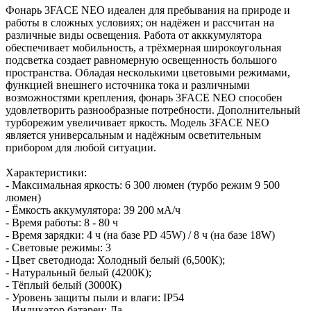
Фонарь 3FACE NEO идеален для пребывания на природе и
работы в сложных условиях; он надёжен и рассчитан на
различные виды освещения. Работа от акккумулятора
обеспечивает мобильность, а трёхмерная широкоугольная
подсветка создает равномерную освещенность большого
пространства. Обладая несколькими цветовыми режимами,
функцией внешнего источника тока и различными
возможностями крепления, фонарь 3FACE NEO способен
удовлетворить разнообразные потребности. Дополнительный
турборежим увеличивает яркость. Модель 3FACE NEO
является универсальным и надёжным осветительным
прибором для любой ситуации.
Характеристики:
- Максимальная яркость: 6 300 люмен (турбо режим 9 500
люмен)
- Ёмкость аккумулятора: 39 200 мА/ч
- Время работы: 8 - 80 ч
- Время зарядки: 4 ч (на базе PD 45W) / 8 ч (на базе 18W)
- Световые режимы: 3
- Цвет светодиода: Холодный белый (6,500К);
- Натуральный белый (4200К);
- Тёплый белый (3000К)
- Уровень защиты пыли и влаги: IP54
- Индикатор батареи: Да