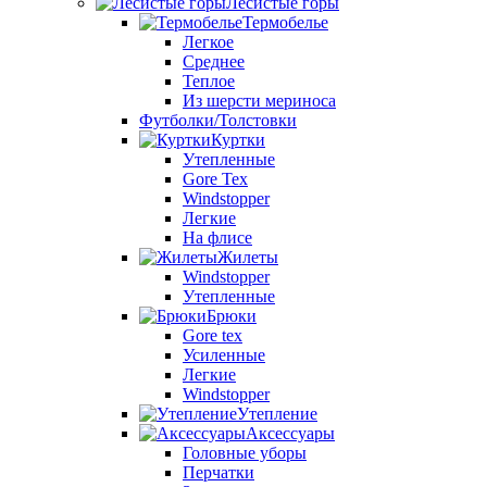
Лесистые горы
Термобелье
Легкое
Среднее
Теплое
Из шерсти мериноса
Футболки/Толстовки
Куртки
Утепленные
Gore Tex
Windstopper
Легкие
На флисе
Жилеты
Windstopper
Утепленные
Брюки
Gore tex
Усиленные
Легкие
Windstopper
Утепление
Аксессуары
Головные уборы
Перчатки