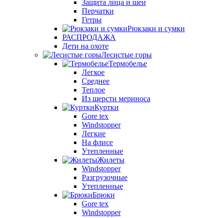
Защита лица и шеи
Перчатки
Гетры
Рюкзаки и сумки
РАСПРОДАЖА
Дети на охоте
Лесистые горы
Термобелье
Легкое
Среднее
Теплое
Из шерсти мериноса
Куртки
Gore tex
Windstopper
Легкие
На флисе
Утепленные
Жилеты
Windstopper
Разгрузочные
Утепленные
Брюки
Gore tex
Windstopper