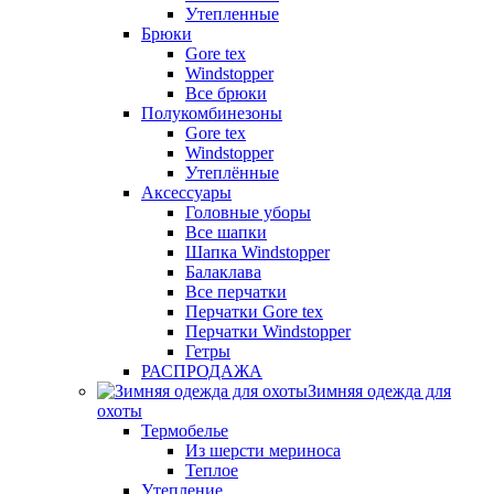
Утепленные
Брюки
Gore tex
Windstopper
Все брюки
Полукомбинезоны
Gore tex
Windstopper
Утеплённые
Аксессуары
Головные уборы
Все шапки
Шапка Windstopper
Балаклава
Все перчатки
Перчатки Gore tex
Перчатки Windstopper
Гетры
РАСПРОДАЖА
Зимняя одежда для
охоты
Термобелье
Из шерсти мериноса
Теплое
Утепление