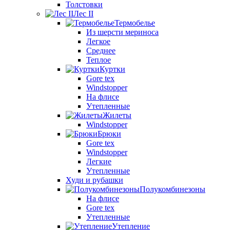
Толстовки
Лес II
Термобелье
Из шерсти мериноса
Легкое
Среднее
Теплое
Куртки
Gore tex
Windstopper
На флисе
Утепленные
Жилеты
Windstopper
Брюки
Gore tex
Windstopper
Легкие
Утепленные
Худи и рубашки
Полукомбинезоны
На флисе
Gore tex
Утепленные
Утепление