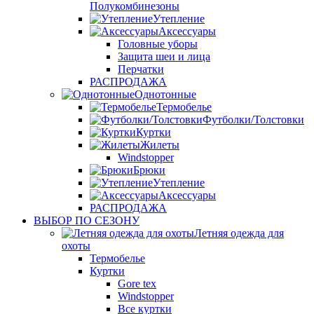
Полукомбинезоны
Утепление
Аксессуары
Головные уборы
Защита шеи и лица
Перчатки
РАСПРОДАЖА
Однотонные
Термобелье
Футболки/Толстовки
Куртки
Жилеты
Windstopper
Брюки
Утепление
Аксессуары
РАСПРОДАЖА
ВЫБОР ПО СЕЗОНУ
Летняя одежда для
охоты
Термобелье
Куртки
Gore tex
Windstopper
Все куртки