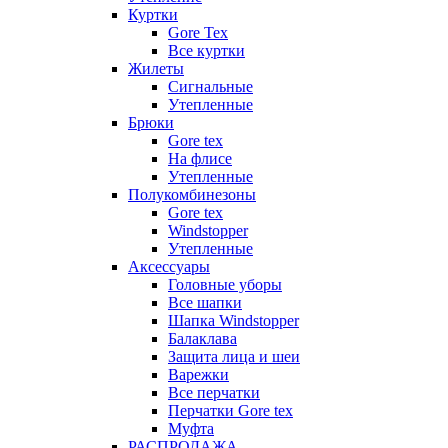
Куртки
Gore Tex
Все куртки
Жилеты
Сигнальные
Утепленные
Брюки
Gore tex
На флисе
Утепленные
Полукомбинезоны
Gore tex
Windstopper
Утепленные
Аксессуары
Головные уборы
Все шапки
Шапка Windstopper
Балаклава
Защита лица и шеи
Варежки
Все перчатки
Перчатки Gore tex
Муфта
РАСПРОДАЖА