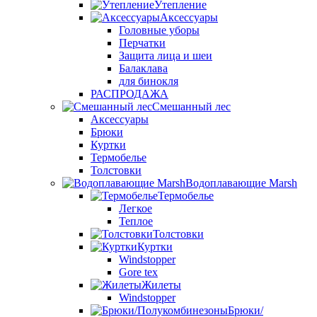
Утепление
Аксессуары
Головные уборы
Перчатки
Защита лица и шеи
Балаклава
для бинокля
РАСПРОДАЖА
Смешанный лес
Аксессуары
Брюки
Куртки
Термобелье
Толстовки
Водоплавающие Marsh
Термобелье
Легкое
Теплое
Толстовки
Куртки
Windstopper
Gore tex
Жилеты
Windstopper
Брюки/