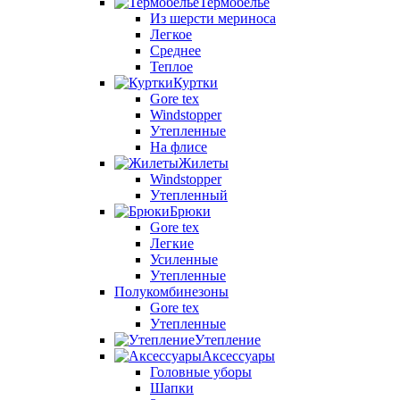
Термобелье
Из шерсти мериноса
Легкое
Среднее
Теплое
Куртки
Gore tex
Windstopper
Утепленные
На флисе
Жилеты
Windstopper
Утепленный
Брюки
Gore tex
Легкие
Усиленные
Утепленные
Полукомбинезоны
Gore tex
Утепленные
Утепление
Аксессуары
Головные уборы
Шапки