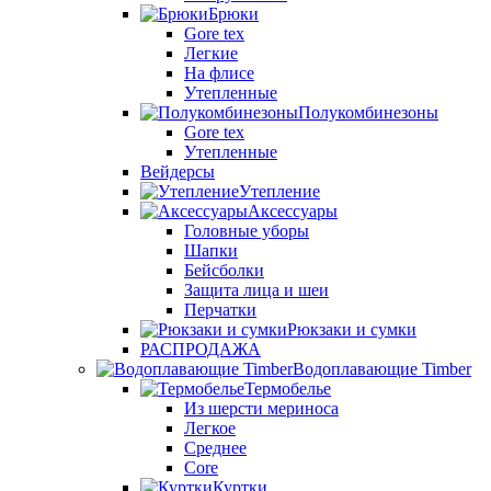
Брюки
Gore tex
Легкие
На флисе
Утепленные
Полукомбинезоны
Gore tex
Утепленные
Вейдерсы
Утепление
Аксессуары
Головные уборы
Шапки
Бейсболки
Защита лица и шеи
Перчатки
Рюкзаки и сумки
РАСПРОДАЖА
Водоплавающие Timber
Термобелье
Из шерсти мериноса
Легкое
Среднее
Core
Куртки