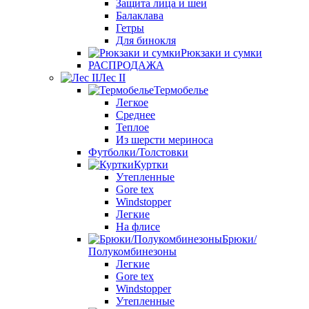
Защита лица и шеи
Балаклава
Гетры
Для бинокля
Рюкзаки и сумки
РАСПРОДАЖА
Лес II
Термобелье
Легкое
Среднее
Теплое
Из шерсти мериноса
Футболки/Толстовки
Куртки
Утепленные
Gore tex
Windstopper
Легкие
На флисе
Брюки/
Полукомбинезоны
Легкие
Gore tex
Windstopper
Утепленные