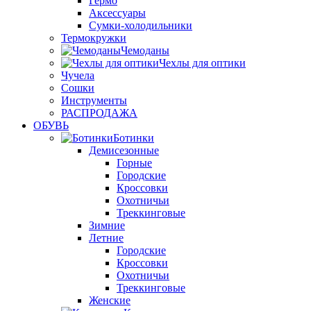
Гермо
Аксессуары
Сумки-холодильники
Термокружки
Чемоданы
Чехлы для оптики
Чучела
Сошки
Инструменты
РАСПРОДАЖА
ОБУВЬ
Ботинки
Демисезонные
Горные
Городские
Кроссовки
Охотничьи
Треккинговые
Зимние
Летние
Городские
Кроссовки
Охотничьи
Треккинговые
Женские