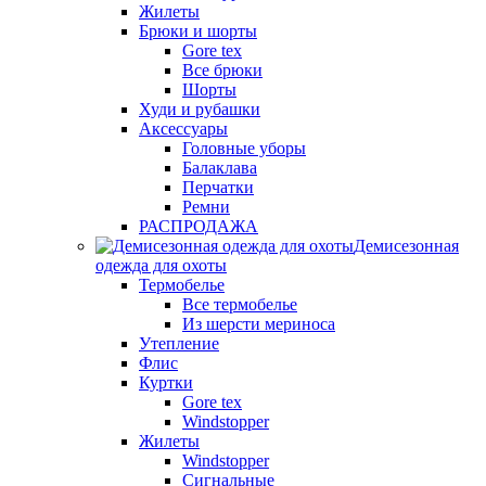
Жилеты
Брюки и шорты
Gore tex
Все брюки
Шорты
Худи и рубашки
Аксессуары
Головные уборы
Балаклава
Перчатки
Ремни
РАСПРОДАЖА
Демисезонная
одежда для охоты
Термобелье
Все термобелье
Из шерсти мериноса
Утепление
Флис
Куртки
Gore tex
Windstopper
Жилеты
Windstopper
Сигнальные