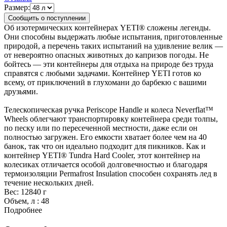
Размер:
Об изотермических контейнерах YETI® сложены легенды.
Они способны выдержать любые испытания, приготовленные
природой, а перечень таких испытаний на удивление велик —
от невероятно опасных животных до капризов погоды. Не
бойтесь — эти контейнеры для отдыха на природе без труда
справятся с любыми задачами. Контейнер YETI готов ко
всему, от приключений в глухомани до барбекю с вашими
друзьями.
Телескопическая ручка Periscope Handle и колеса Neverflat™
Wheels облегчают транспортировку контейнера среди толпы,
по песку или по пересеченной местности, даже если он
полностью загружен. Его емкости хватает более чем на 40
банок, так что он идеально подходит для пикников. Как и
контейнер YETI® Tundra Hard Cooler, этот контейнер на
колесиках отличается особой долговечностью и благодаря
термоизоляции Permafrost Insulation способен сохранять лед в
течение нескольких дней.
Вес:
12840 г
Объем, л
:
48
Подробнее