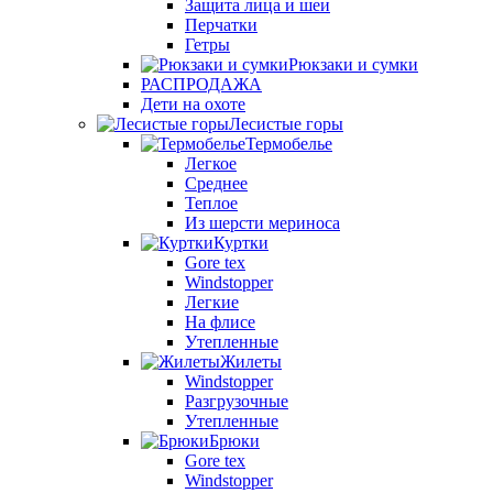
Защита лица и шеи
Перчатки
Гетры
Рюкзаки и сумки
РАСПРОДАЖА
Дети на охоте
Лесистые горы
Термобелье
Легкое
Среднее
Теплое
Из шерсти мериноса
Куртки
Gore tex
Windstopper
Легкие
На флисе
Утепленные
Жилеты
Windstopper
Разгрузочные
Утепленные
Брюки
Gore tex
Windstopper