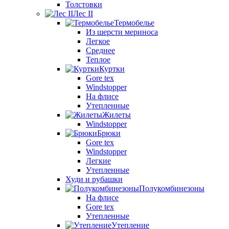
Толстовки
Лес II
Термобелье
Из шерсти мериноса
Легкое
Среднее
Теплое
Куртки
Gore tex
Windstopper
На флисе
Утепленные
Жилеты
Windstopper
Брюки
Gore tex
Windstopper
Легкие
Утепленные
Худи и рубашки
Полукомбинезоны
На флисе
Gore tex
Утепленные
Утепление