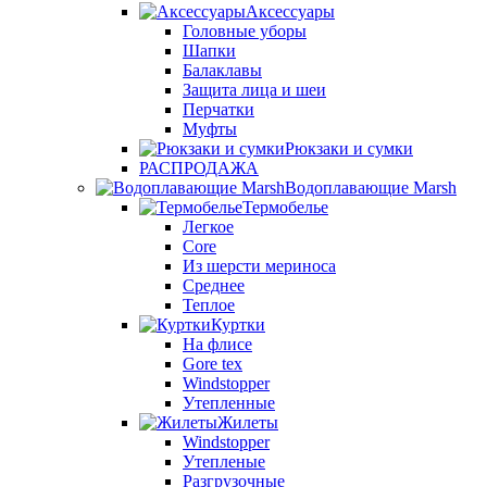
Аксессуары
Головные уборы
Шапки
Балаклавы
Защита лица и шеи
Перчатки
Муфты
Рюкзаки и сумки
РАСПРОДАЖА
Водоплавающие Marsh
Термобелье
Легкое
Core
Из шерсти мериноса
Среднее
Теплое
Куртки
На флисе
Gore tex
Windstopper
Утепленные
Жилеты
Windstopper
Утепленые
Разгрузочные