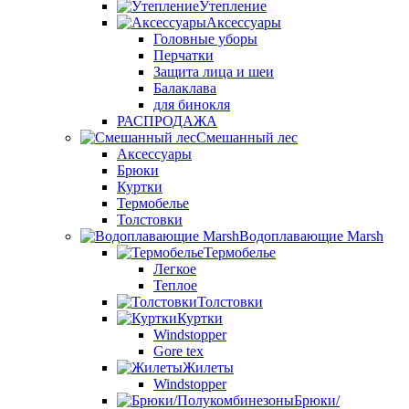
Утепление
Аксессуары
Головные уборы
Перчатки
Защита лица и шеи
Балаклава
для бинокля
РАСПРОДАЖА
Смешанный лес
Аксессуары
Брюки
Куртки
Термобелье
Толстовки
Водоплавающие Marsh
Термобелье
Легкое
Теплое
Толстовки
Куртки
Windstopper
Gore tex
Жилеты
Windstopper
Брюки/