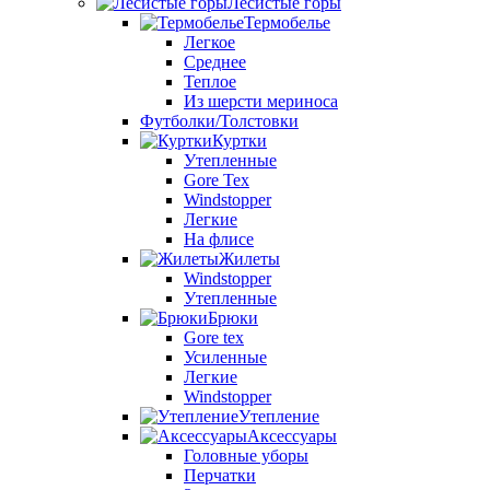
Лесистые горы
Термобелье
Легкое
Среднее
Теплое
Из шерсти мериноса
Футболки/Толстовки
Куртки
Утепленные
Gore Tex
Windstopper
Легкие
На флисе
Жилеты
Windstopper
Утепленные
Брюки
Gore tex
Усиленные
Легкие
Windstopper
Утепление
Аксессуары
Головные уборы
Перчатки