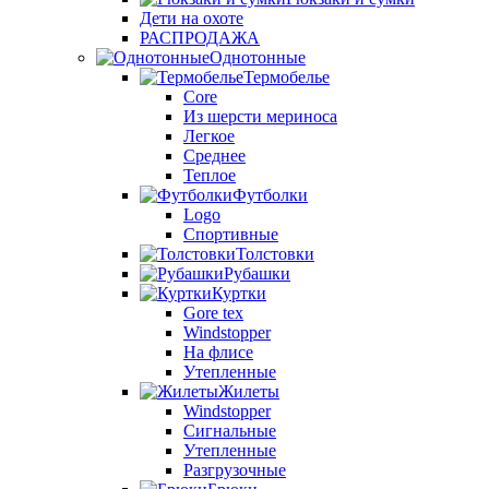
Дети на охоте
РАСПРОДАЖА
Однотонные
Термобелье
Core
Из шерсти мериноса
Легкое
Среднее
Теплое
Футболки
Logo
Спортивные
Толстовки
Рубашки
Куртки
Gore tex
Windstopper
На флисе
Утепленные
Жилеты
Windstopper
Сигнальные
Утепленные
Разгрузочные