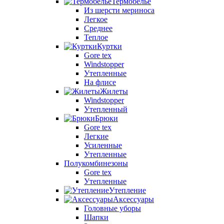
Термобелье
Из шерсти мериноса
Легкое
Среднее
Теплое
Куртки
Gore tex
Windstopper
Утепленные
На флисе
Жилеты
Windstopper
Утепленный
Брюки
Gore tex
Легкие
Усиленные
Утепленные
Полукомбинезоны
Gore tex
Утепленные
Утепление
Аксессуары
Головные уборы
Шапки