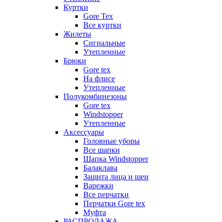
Куртки
Gore Tex
Все куртки
Жилеты
Сигнальные
Утепленные
Брюки
Gore tex
На флисе
Утепленные
Полукомбинезоны
Gore tex
Windstopper
Утепленные
Аксессуары
Головные уборы
Все шапки
Шапка Windstopper
Балаклава
Защита лица и шеи
Варежки
Все перчатки
Перчатки Gore tex
Муфта
РАСПРОДАЖА