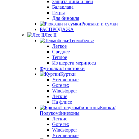
Защита лица и шеи
Балаклава
Гетры
Для бинокля
Рюкзаки и сумки
РАСПРОДАЖА
Лес II
Термобелье
Легкое
Среднее
Теплое
Из шерсти мериноса
Футболки/Толстовки
Куртки
Утепленные
Gore tex
Windstopper
Легкие
На флисе
Брюки/
Полукомбинезоны
Легкие
Gore tex
Windstopper
Утепленные