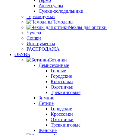
Гермо
Аксессуары
Сумки-холодильники
Термокружки
Чемоданы
Чехлы для оптики
Чучела
Сошки
Инструменты
РАСПРОДАЖА
ОБУВЬ
Ботинки
Демисезонные
Горные
Городские
Кроссовки
Охотничьи
Треккинговые
Зимние
Летние
Городские
Кроссовки
Охотничьи
Треккинговые
Женские