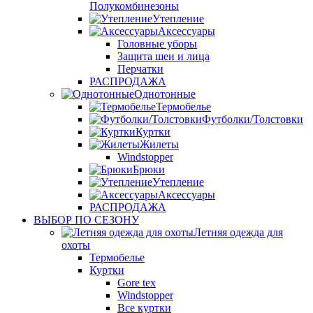
Полукомбинезоны
Утепление
Аксессуары
Головные уборы
Защита шеи и лица
Перчатки
РАСПРОДАЖА
Однотонные
Термобелье
Футболки/Толстовки
Куртки
Жилеты
Windstopper
Брюки
Утепление
Аксессуары
РАСПРОДАЖА
ВЫБОР ПО СЕЗОНУ
Летняя одежда для
охоты
Термобелье
Куртки
Gore tex
Windstopper
Все куртки