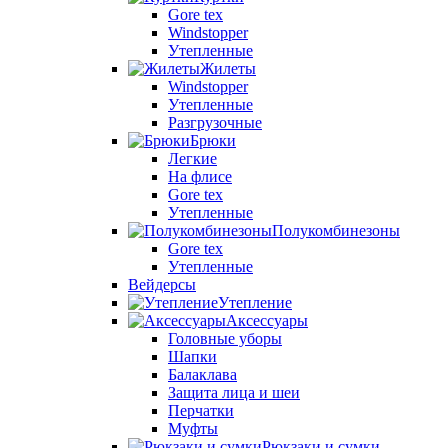
Gore tex
Windstopper
Утепленные
Жилеты
Windstopper
Утепленные
Разгрузочные
Брюки
Легкие
На флисе
Gore tex
Утепленные
Полукомбинезоны
Gore tex
Утепленные
Вейдерсы
Утепление
Аксессуары
Головные уборы
Шапки
Балаклава
Защита лица и шеи
Перчатки
Муфты
Рюкзаки и сумки