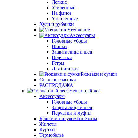
Легкие
Усиленные
На флисе
Утепленные
Худи и рубашки
Утепление
Аксессуары
Головные уборы
Шапки
Защита лица и шеи
Перчатки
Гетры
Для бинокля
Рюкзаки и сумки
Спальные мешки
РАСПРОДАЖА
Смешанный лес
Аксессуары
Головные уборы
Защита лица и шеи
Перчатки и муфты
Брюки и полукомбинезоны
Жилеты
Куртки
Термобелье