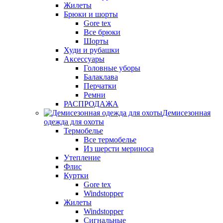
Жилеты
Брюки и шорты
Gore tex
Все брюки
Шорты
Худи и рубашки
Аксессуары
Головные уборы
Балаклава
Перчатки
Ремни
РАСПРОДАЖА
Демисезонная
одежда для охоты
Термобелье
Все термобелье
Из шерсти мериноса
Утепление
Флис
Куртки
Gore tex
Windstopper
Жилеты
Windstopper
Сигнальные