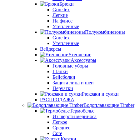
Брюки
Gore tex
Легкие
На флисе
Утепленные
Полукомбинезоны
Gore tex
Утепленные
Вейдерсы
Утепление
Аксессуары
Головные уборы
Шапки
Бейсболки
Защита лица и шеи
Перчатки
Рюкзаки и сумки
РАСПРОДАЖА
Водоплавающие Timber
Термобелье
Из шерсти мериноса
Легкое
Среднее
Core
Куртки