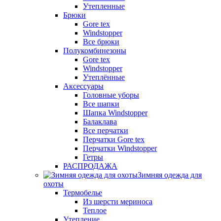
Утепленные
Брюки
Gore tex
Windstopper
Все брюки
Полукомбинезоны
Gore tex
Windstopper
Утеплённые
Аксессуары
Головные уборы
Все шапки
Шапка Windstopper
Балаклава
Все перчатки
Перчатки Gore tex
Перчатки Windstopper
Гетры
РАСПРОДАЖА
Зимняя одежда для
охоты
Термобелье
Из шерсти мериноса
Теплое
Утепление