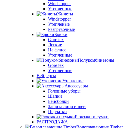
Windstopper
Утепленные
Жилеты
Windstopper
Утепленые
Разгрузочные
Брюки
Gore tex
Легкие
На флисе
Утепленные
Полукомбинезоны
Gore tex
Утепленные
Вейдерсы
Утепление
Аксессуары
Головные уборы
Шапки
Бейсболки
Защита лица и шеи
Перчатки
Рюкзаки и сумки
РАСПРОДАЖА
Водоплавающие Timber