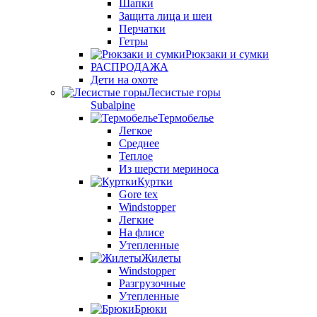
Шапки
Защита лица и шеи
Перчатки
Гетры
Рюкзаки и сумки
РАСПРОДАЖА
Дети на охоте
Лесистые горы
Subalpine
Термобелье
Легкое
Среднее
Теплое
Из шерсти мериноса
Куртки
Gore tex
Windstopper
Легкие
На флисе
Утепленные
Жилеты
Windstopper
Разгрузочные
Утепленные
Брюки