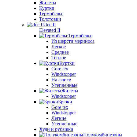
Жилеты
Куртки
Термобелье
Толстовки
Лес II
Elevated II
Термобелье
Из шерсти мериноса
Легкое
Среднее
Теплое
Куртки
Gore tex
Windstopper
На флисе
Утепленные
Жилеты
Windstopper
Брюки
Gore tex
Windstopper
Легкие
Утепленные
Худи и рубашки
Полукомбинезоны