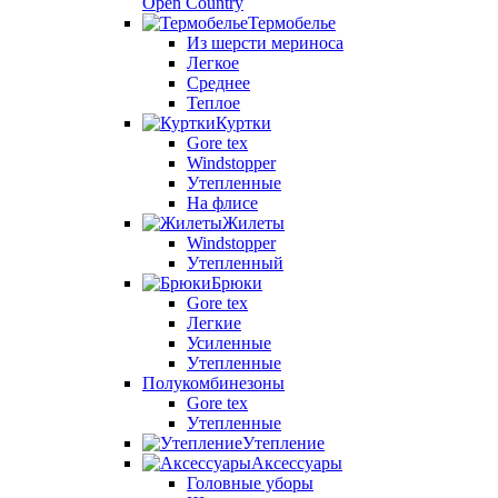
Open Country
Термобелье
Из шерсти мериноса
Легкое
Среднее
Теплое
Куртки
Gore tex
Windstopper
Утепленные
На флисе
Жилеты
Windstopper
Утепленный
Брюки
Gore tex
Легкие
Усиленные
Утепленные
Полукомбинезоны
Gore tex
Утепленные
Утепление
Аксессуары
Головные уборы