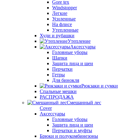
Gore tex
Windstopper
Легкие
Усиленные
На флисе
Утепленные
Худи и рубашки
Утепление
Аксессуары
Головные уборы
Шапки
Защита лица и шеи
Перчатки
Гетры
Для бинокля
Рюкзаки и сумки
Спальные мешки
РАСПРОДАЖА
Смешанный лес
Cover
Аксессуары
Головные уборы
Защита лица и шеи
Перчатки и муфты
Брюки и полукомбинезоны