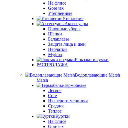
На флисе
Gore tex
Утепленные
Утепление
Аксессуары
Головные уборы
Шапки
Балаклавы
Защита лица и шеи
Перчатки
Муфты
Рюкзаки и сумки
РАСПРОДАЖА
Водоплавающие Marsh
Marsh
Термобелье
Легкое
Core
Из шерсти мериноса
Среднее
Теплое
Куртки
На флисе
Gore tex