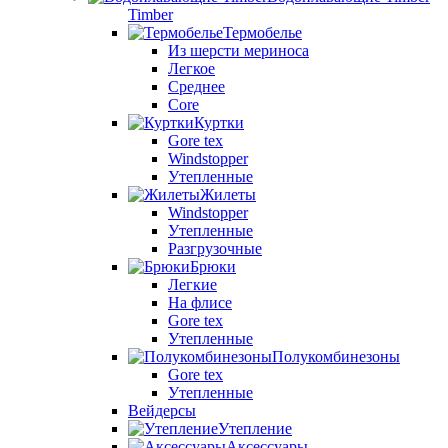
Timber
Термобелье
Из шерсти мериноса
Легкое
Среднее
Core
Куртки
Gore tex
Windstopper
Утепленные
Жилеты
Windstopper
Утепленные
Разгрузочные
Брюки
Легкие
На флисе
Gore tex
Утепленные
Полукомбинезоны
Gore tex
Утепленные
Вейдерсы
Утепление
Аксессуары