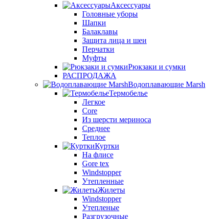
Аксессуары
Головные уборы
Шапки
Балаклавы
Защита лица и шеи
Перчатки
Муфты
Рюкзаки и сумки
РАСПРОДАЖА
Водоплавающие Marsh
Термобелье
Легкое
Core
Из шерсти мериноса
Среднее
Теплое
Куртки
На флисе
Gore tex
Windstopper
Утепленные
Жилеты
Windstopper
Утепленые
Разгрузочные