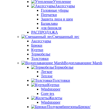
Утепление
Аксессуары
Головные уборы
Перчатки
Защита лица и шеи
Балаклава
для бинокля
РАСПРОДАЖА
Смешанный лес
Аксессуары
Брюки
Куртки
Термобелье
Толстовки
Водоплавающие Marsh
Термобелье
Легкое
Теплое
Толстовки
Куртки
Windstopper
Gore tex
Жилеты
Windstopper
Брюки/