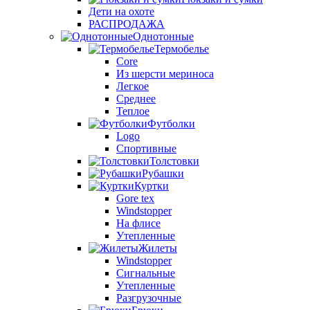
Дети на охоте
РАСПРОДАЖА
Однотонные
Термобелье
Core
Из шерсти мериноса
Легкое
Среднее
Теплое
Футболки
Logo
Спортивные
Толстовки
Рубашки
Куртки
Gore tex
Windstopper
На флисе
Утепленные
Жилеты
Windstopper
Сигнальные
Утепленные
Разгрузочные