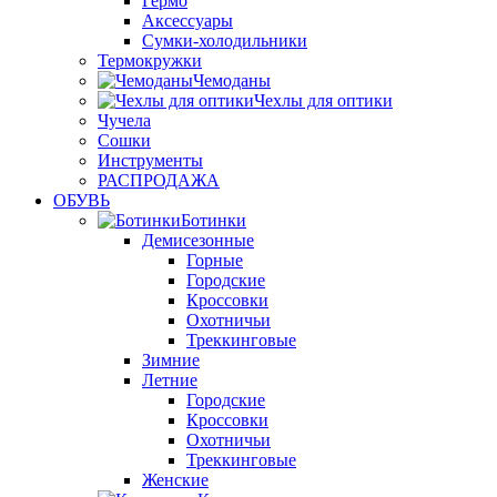
Гермо
Аксессуары
Сумки-холодильники
Термокружки
Чемоданы
Чехлы для оптики
Чучела
Сошки
Инструменты
РАСПРОДАЖА
ОБУВЬ
Ботинки
Демисезонные
Горные
Городские
Кроссовки
Охотничьи
Треккинговые
Зимние
Летние
Городские
Кроссовки
Охотничьи
Треккинговые
Женские