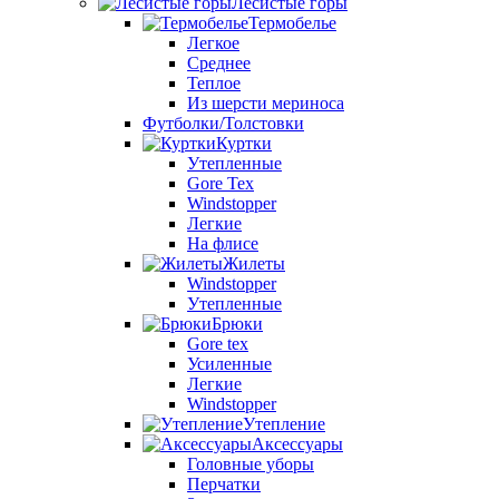
Лесистые горы
Термобелье
Легкое
Среднее
Теплое
Из шерсти мериноса
Футболки/Толстовки
Куртки
Утепленные
Gore Tex
Windstopper
Легкие
На флисе
Жилеты
Windstopper
Утепленные
Брюки
Gore tex
Усиленные
Легкие
Windstopper
Утепление
Аксессуары
Головные уборы
Перчатки