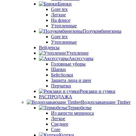
Брюки
Gore tex
Легкие
На флисе
Утепленные
Полукомбинезоны
Gore tex
Утепленные
Вейдерсы
Утепление
Аксессуары
Головные уборы
Шапки
Бейсболки
Защита лица и шеи
Перчатки
Рюкзаки и сумки
РАСПРОДАЖА
Водоплавающие Timber
Термобелье
Из шерсти мериноса
Легкое
Среднее
Core
Куртки