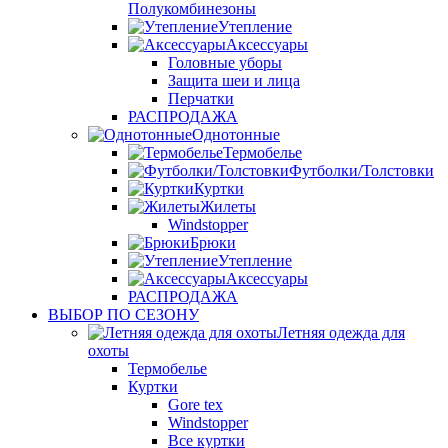
Полукомбинезоны
Утепление
Аксессуары
Головные уборы
Защита шеи и лица
Перчатки
РАСПРОДАЖА
Однотонные
Термобелье
Футболки/Толстовки
Куртки
Жилеты
Windstopper
Брюки
Утепление
Аксессуары
РАСПРОДАЖА
ВЫБОР ПО СЕЗОНУ
Летняя одежда для
охоты
Термобелье
Куртки
Gore tex
Windstopper
Все куртки