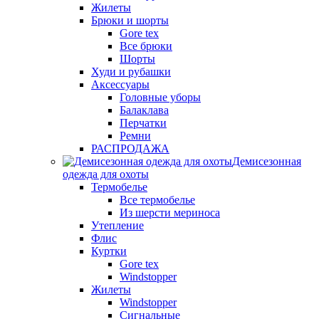
Жилеты
Брюки и шорты
Gore tex
Все брюки
Шорты
Худи и рубашки
Аксессуары
Головные уборы
Балаклава
Перчатки
Ремни
РАСПРОДАЖА
Демисезонная
одежда для охоты
Термобелье
Все термобелье
Из шерсти мериноса
Утепление
Флис
Куртки
Gore tex
Windstopper
Жилеты
Windstopper
Сигнальные