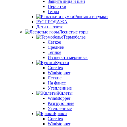
Защита лица и шеи
Перчатки
Гетры
Рюкзаки и сумки
РАСПРОДАЖА
Дети на охоте
Лесистые горы
Термобелье
Легкое
Среднее
Теплое
Из шерсти мериноса
Куртки
Gore tex
Windstopper
Легкие
На флисе
Утепленные
Жилеты
Windstopper
Разгрузочные
Утепленные
Брюки
Gore tex
Windstopper