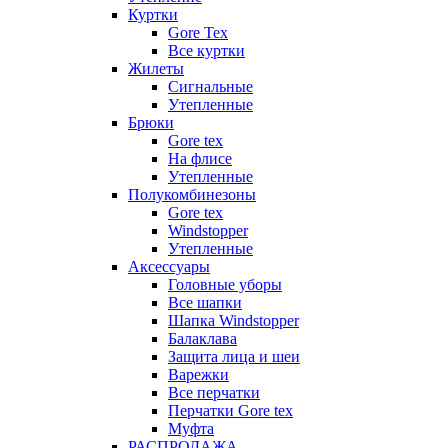
Куртки
Gore Tex
Все куртки
Жилеты
Сигнальные
Утепленные
Брюки
Gore tex
На флисе
Утепленные
Полукомбинезоны
Gore tex
Windstopper
Утепленные
Аксессуары
Головные уборы
Все шапки
Шапка Windstopper
Балаклава
Защита лица и шеи
Варежки
Все перчатки
Перчатки Gore tex
Муфта
РАСПРОДАЖА