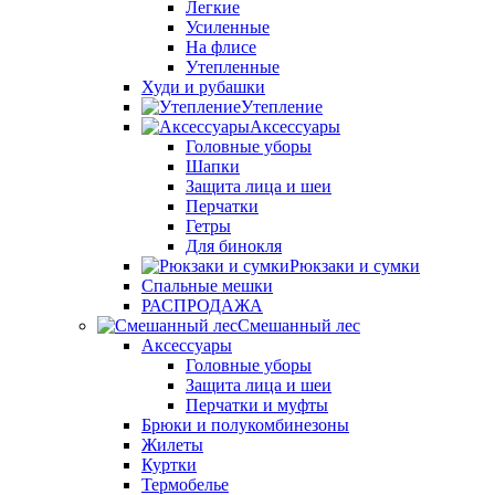
Легкие
Усиленные
На флисе
Утепленные
Худи и рубашки
Утепление
Аксессуары
Головные уборы
Шапки
Защита лица и шеи
Перчатки
Гетры
Для бинокля
Рюкзаки и сумки
Спальные мешки
РАСПРОДАЖА
Смешанный лес
Аксессуары
Головные уборы
Защита лица и шеи
Перчатки и муфты
Брюки и полукомбинезоны
Жилеты
Куртки
Термобелье