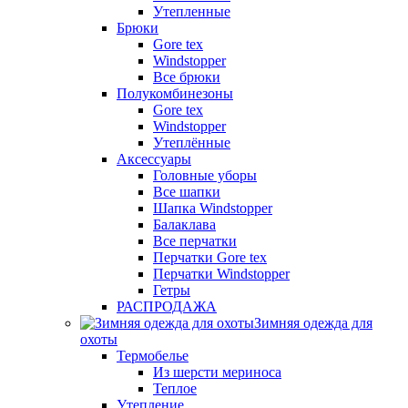
Утепленные
Брюки
Gore tex
Windstopper
Все брюки
Полукомбинезоны
Gore tex
Windstopper
Утеплённые
Аксессуары
Головные уборы
Все шапки
Шапка Windstopper
Балаклава
Все перчатки
Перчатки Gore tex
Перчатки Windstopper
Гетры
РАСПРОДАЖА
Зимняя одежда для
охоты
Термобелье
Из шерсти мериноса
Теплое
Утепление