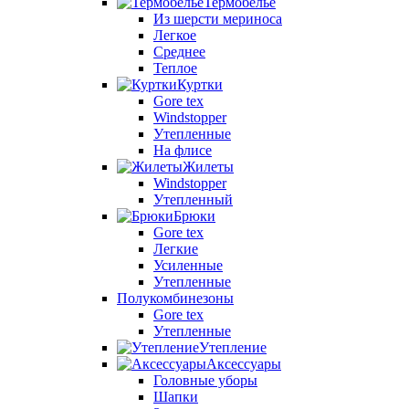
Термобелье
Из шерсти мериноса
Легкое
Среднее
Теплое
Куртки
Gore tex
Windstopper
Утепленные
На флисе
Жилеты
Windstopper
Утепленный
Брюки
Gore tex
Легкие
Усиленные
Утепленные
Полукомбинезоны
Gore tex
Утепленные
Утепление
Аксессуары
Головные уборы
Шапки