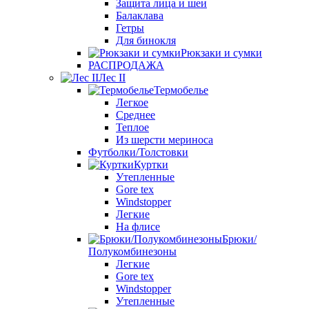
Защита лица и шеи
Балаклава
Гетры
Для бинокля
Рюкзаки и сумки
РАСПРОДАЖА
Лес II
Термобелье
Легкое
Среднее
Теплое
Из шерсти мериноса
Футболки/Толстовки
Куртки
Утепленные
Gore tex
Windstopper
Легкие
На флисе
Брюки/
Полукомбинезоны
Легкие
Gore tex
Windstopper
Утепленные