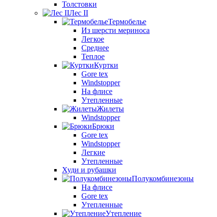
Толстовки
Лес II
Термобелье
Из шерсти мериноса
Легкое
Среднее
Теплое
Куртки
Gore tex
Windstopper
На флисе
Утепленные
Жилеты
Windstopper
Брюки
Gore tex
Windstopper
Легкие
Утепленные
Худи и рубашки
Полукомбинезоны
На флисе
Gore tex
Утепленные
Утепление