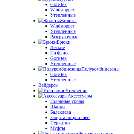
Gore tex
Windstopper
Утепленные
Жилеты
Windstopper
Утепленные
Разгрузочные
Брюки
Легкие
На флисе
Gore tex
Утепленные
Полукомбинезоны
Gore tex
Утепленные
Вейдерсы
Утепление
Аксессуары
Головные уборы
Шапки
Балаклава
Защита лица и шеи
Перчатки
Муфты
Рюкзаки и сумки