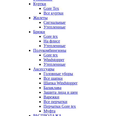
Куртки
Gore Tex
Все куртки
Жилеты
Сигнальные
Утепленные
Брюки
Gore tex
На флисе
Утепленные
Полукомбинезоны
Gore tex
Windstopper
Утепленные
Аксессуары
Головные уборы
Все шапки
Шапка Windstopper
Балаклава
Защита лица и шеи
Варежки
Все перчатки
Перчатки Gore tex
Муфта
РАСПРОДАЖА