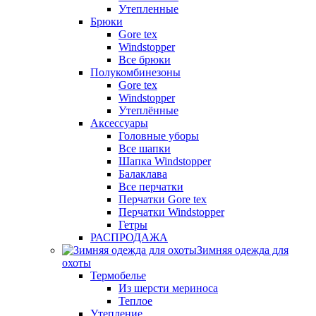
Утепленные
Брюки
Gore tex
Windstopper
Все брюки
Полукомбинезоны
Gore tex
Windstopper
Утеплённые
Аксессуары
Головные уборы
Все шапки
Шапка Windstopper
Балаклава
Все перчатки
Перчатки Gore tex
Перчатки Windstopper
Гетры
РАСПРОДАЖА
Зимняя одежда для
охоты
Термобелье
Из шерсти мериноса
Теплое
Утепление