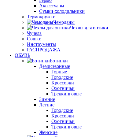
Гермо
Аксессуары
Сумки-холодильники
Термокружки
Чемоданы
Чехлы для оптики
Чучела
Сошки
Инструменты
РАСПРОДАЖА
ОБУВЬ
Ботинки
Демисезонные
Горные
Городские
Кроссовки
Охотничьи
Треккинговые
Зимние
Летние
Городские
Кроссовки
Охотничьи
Треккинговые
Женские