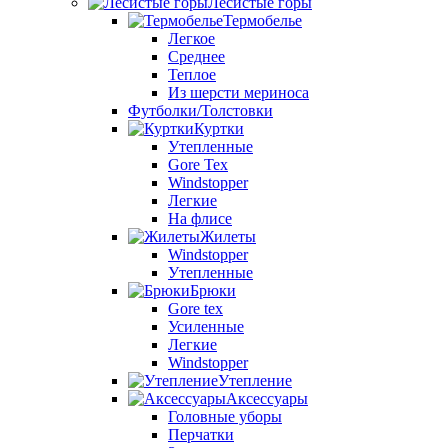
Лесистые горы
Термобелье
Легкое
Среднее
Теплое
Из шерсти мериноса
Футболки/Толстовки
Куртки
Утепленные
Gore Tex
Windstopper
Легкие
На флисе
Жилеты
Windstopper
Утепленные
Брюки
Gore tex
Усиленные
Легкие
Windstopper
Утепление
Аксессуары
Головные уборы
Перчатки