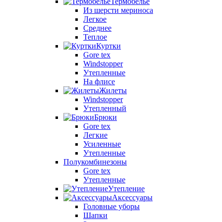
Термобелье
Из шерсти мериноса
Легкое
Среднее
Теплое
Куртки
Gore tex
Windstopper
Утепленные
На флисе
Жилеты
Windstopper
Утепленный
Брюки
Gore tex
Легкие
Усиленные
Утепленные
Полукомбинезоны
Gore tex
Утепленные
Утепление
Аксессуары
Головные уборы
Шапки