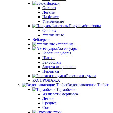
Брюки
Gore tex
Легкие
На флисе
Утепленные
Полукомбинезоны
Gore tex
Утепленные
Вейдерсы
Утепление
Аксессуары
Головные уборы
Шапки
Бейсболки
Защита лица и шеи
Перчатки
Рюкзаки и сумки
РАСПРОДАЖА
Водоплавающие Timber
Термобелье
Из шерсти мериноса
Легкое
Среднее
Core
Куртки