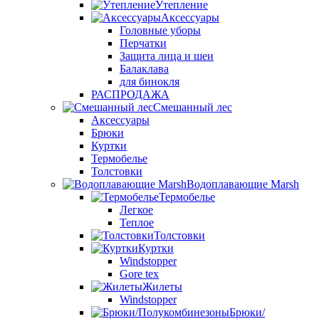
Утепление
Аксессуары
Головные уборы
Перчатки
Защита лица и шеи
Балаклава
для бинокля
РАСПРОДАЖА
Смешанный лес
Аксессуары
Брюки
Куртки
Термобелье
Толстовки
Водоплавающие Marsh
Термобелье
Легкое
Теплое
Толстовки
Куртки
Windstopper
Gore tex
Жилеты
Windstopper
Брюки/