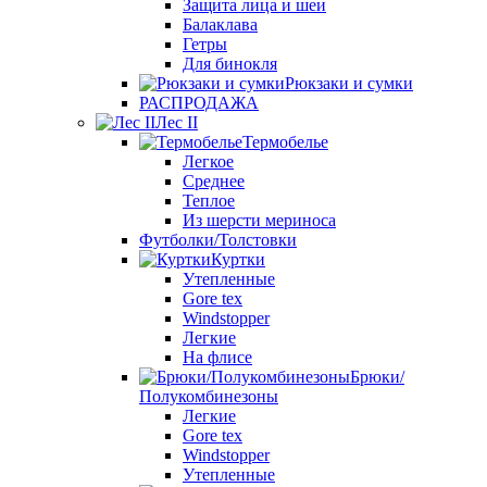
Защита лица и шеи
Балаклава
Гетры
Для бинокля
Рюкзаки и сумки
РАСПРОДАЖА
Лес II
Термобелье
Легкое
Среднее
Теплое
Из шерсти мериноса
Футболки/Толстовки
Куртки
Утепленные
Gore tex
Windstopper
Легкие
На флисе
Брюки/
Полукомбинезоны
Легкие
Gore tex
Windstopper
Утепленные