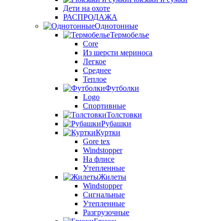
Дети на охоте
РАСПРОДАЖА
Однотонные
Термобелье
Core
Из шерсти мериноса
Легкое
Среднее
Теплое
Футболки
Logo
Спортивные
Толстовки
Рубашки
Куртки
Gore tex
Windstopper
На флисе
Утепленные
Жилеты
Windstopper
Сигнальные
Утепленные
Разгрузочные