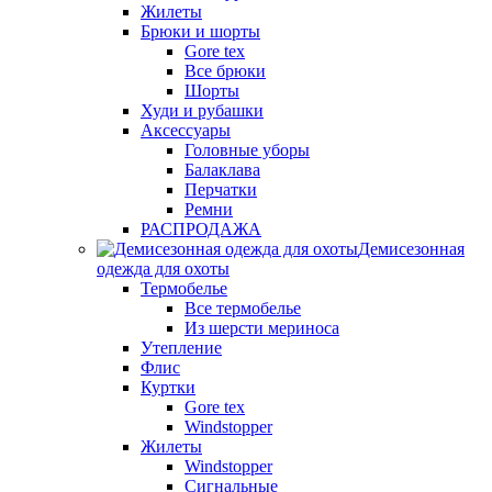
Жилеты
Брюки и шорты
Gore tex
Все брюки
Шорты
Худи и рубашки
Аксессуары
Головные уборы
Балаклава
Перчатки
Ремни
РАСПРОДАЖА
Демисезонная
одежда для охоты
Термобелье
Все термобелье
Из шерсти мериноса
Утепление
Флис
Куртки
Gore tex
Windstopper
Жилеты
Windstopper
Сигнальные