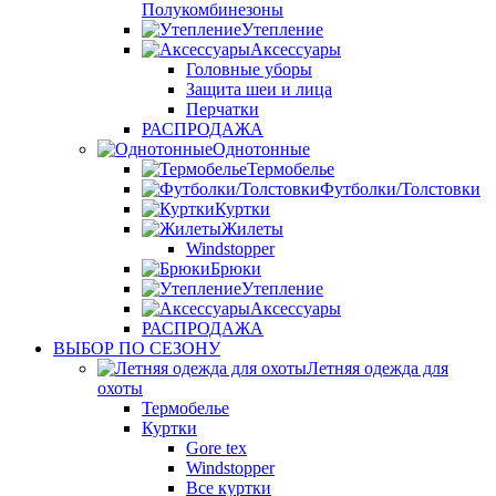
Полукомбинезоны
Утепление
Аксессуары
Головные уборы
Защита шеи и лица
Перчатки
РАСПРОДАЖА
Однотонные
Термобелье
Футболки/Толстовки
Куртки
Жилеты
Windstopper
Брюки
Утепление
Аксессуары
РАСПРОДАЖА
ВЫБОР ПО СЕЗОНУ
Летняя одежда для
охоты
Термобелье
Куртки
Gore tex
Windstopper
Все куртки