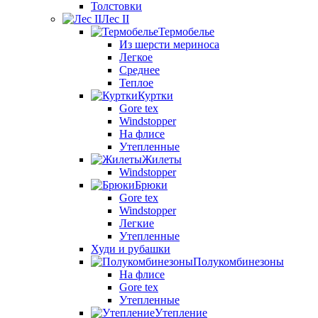
Толстовки
Лес II
Термобелье
Из шерсти мериноса
Легкое
Среднее
Теплое
Куртки
Gore tex
Windstopper
На флисе
Утепленные
Жилеты
Windstopper
Брюки
Gore tex
Windstopper
Легкие
Утепленные
Худи и рубашки
Полукомбинезоны
На флисе
Gore tex
Утепленные
Утепление