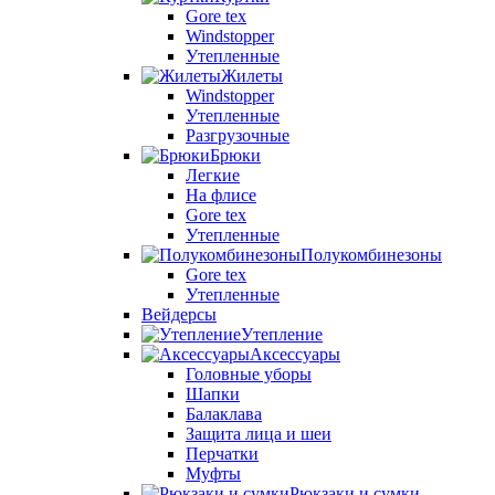
Gore tex
Windstopper
Утепленные
Жилеты
Windstopper
Утепленные
Разгрузочные
Брюки
Легкие
На флисе
Gore tex
Утепленные
Полукомбинезоны
Gore tex
Утепленные
Вейдерсы
Утепление
Аксессуары
Головные уборы
Шапки
Балаклава
Защита лица и шеи
Перчатки
Муфты
Рюкзаки и сумки