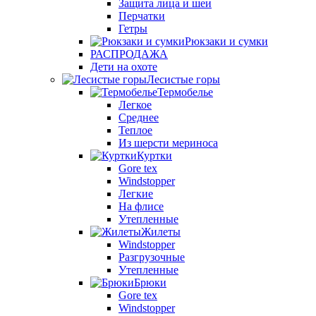
Защита лица и шеи
Перчатки
Гетры
Рюкзаки и сумки
РАСПРОДАЖА
Дети на охоте
Лесистые горы
Термобелье
Легкое
Среднее
Теплое
Из шерсти мериноса
Куртки
Gore tex
Windstopper
Легкие
На флисе
Утепленные
Жилеты
Windstopper
Разгрузочные
Утепленные
Брюки
Gore tex
Windstopper