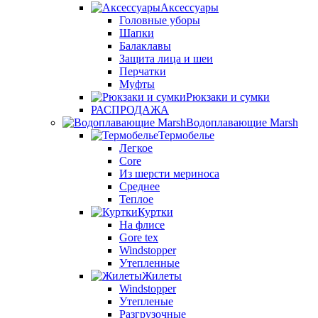
Аксессуары
Головные уборы
Шапки
Балаклавы
Защита лица и шеи
Перчатки
Муфты
Рюкзаки и сумки
РАСПРОДАЖА
Водоплавающие Marsh
Термобелье
Легкое
Core
Из шерсти мериноса
Среднее
Теплое
Куртки
На флисе
Gore tex
Windstopper
Утепленные
Жилеты
Windstopper
Утепленые
Разгрузочные