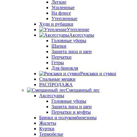
Легкие
Усиленные
На флисе
Утепленные
Худи и рубашки
Утепление
Аксессуары
Головные уборы
Шапки
Защита лица и шеи
Перчатки
Гетры
Для бинокля
Рюкзаки и сумки
Спальные мешки
РАСПРОДАЖА
Смешанный лес
Аксессуары
Головные уборы
Защита лица и шеи
Перчатки и муфты
Брюки и полукомбинезоны
Жилеты
Куртки
Термобелье