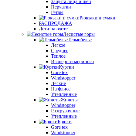
Защита лица и шеи
Перчатки
Гетры
Рюкзаки и сумки
РАСПРОДАЖА
Дети на охоте
Лесистые горы
Термобелье
Легкое
Среднее
Теплое
Из шерсти мериноса
Куртки
Gore tex
Windstopper
Легкие
На флисе
Утепленные
Жилеты
Windstopper
Разгрузочные
Утепленные
Брюки
Gore tex
Windstopper