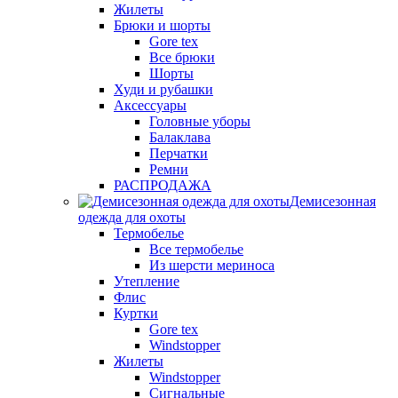
Жилеты
Брюки и шорты
Gore tex
Все брюки
Шорты
Худи и рубашки
Аксессуары
Головные уборы
Балаклава
Перчатки
Ремни
РАСПРОДАЖА
Демисезонная
одежда для охоты
Термобелье
Все термобелье
Из шерсти мериноса
Утепление
Флис
Куртки
Gore tex
Windstopper
Жилеты
Windstopper
Сигнальные