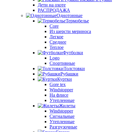
Дети на охоте
РАСПРОДАЖА
Однотонные
Термобелье
Core
Из шерсти мериноса
Легкое
Среднее
Теплое
Футболки
Logo
Спортивные
Толстовки
Рубашки
Куртки
Gore tex
Windstopper
На флисе
Утепленные
Жилеты
Windstopper
Сигнальные
Утепленные
Разгрузочные