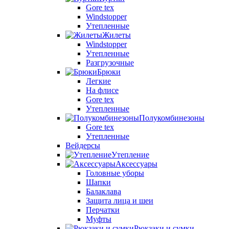
Gore tex
Windstopper
Утепленные
Жилеты
Windstopper
Утепленные
Разгрузочные
Брюки
Легкие
На флисе
Gore tex
Утепленные
Полукомбинезоны
Gore tex
Утепленные
Вейдерсы
Утепление
Аксессуары
Головные уборы
Шапки
Балаклава
Защита лица и шеи
Перчатки
Муфты
Рюкзаки и сумки