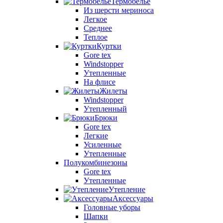
Термобелье
Из шерсти мериноса
Легкое
Среднее
Теплое
Куртки
Gore tex
Windstopper
Утепленные
На флисе
Жилеты
Windstopper
Утепленный
Брюки
Gore tex
Легкие
Усиленные
Утепленные
Полукомбинезоны
Gore tex
Утепленные
Утепление
Аксессуары
Головные уборы
Шапки