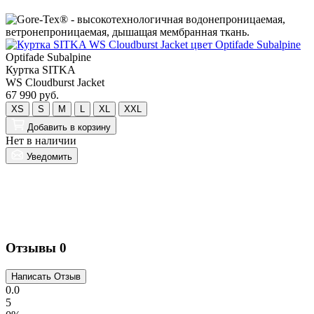
Optifade Subalpine
Куртка SITKA
O
WS Cloudburst Jacket
67 990 руб.
W
4
XS
S
M
L
XL
XXL
5
Добавить
в корзину
Нет в наличии
Уведомить
Н
Отзывы
0
0.0
5