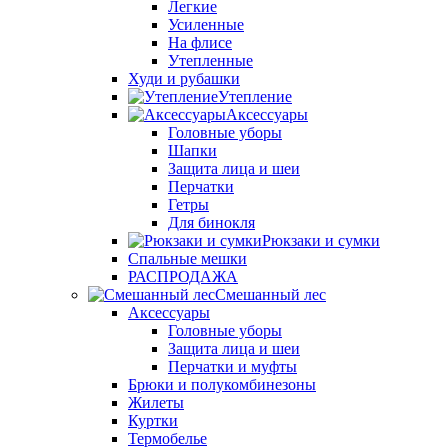
Легкие
Усиленные
На флисе
Утепленные
Худи и рубашки
Утепление
Аксессуары
Головные уборы
Шапки
Защита лица и шеи
Перчатки
Гетры
Для бинокля
Рюкзаки и сумки
Спальные мешки
РАСПРОДАЖА
Смешанный лес
Аксессуары
Головные уборы
Защита лица и шеи
Перчатки и муфты
Брюки и полукомбинезоны
Жилеты
Куртки
Термобелье