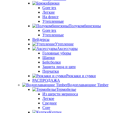
Брюки
Gore tex
Легкие
На флисе
Утепленные
Полукомбинезоны
Gore tex
Утепленные
Вейдерсы
Утепление
Аксессуары
Головные уборы
Шапки
Бейсболки
Защита лица и шеи
Перчатки
Рюкзаки и сумки
РАСПРОДАЖА
Водоплавающие Timber
Термобелье
Из шерсти мериноса
Легкое
Среднее
Core
Куртки