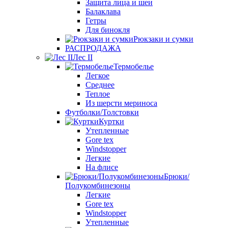
Защита лица и шеи
Балаклава
Гетры
Для бинокля
Рюкзаки и сумки
РАСПРОДАЖА
Лес II
Термобелье
Легкое
Среднее
Теплое
Из шерсти мериноса
Футболки/Толстовки
Куртки
Утепленные
Gore tex
Windstopper
Легкие
На флисе
Брюки/
Полукомбинезоны
Легкие
Gore tex
Windstopper
Утепленные