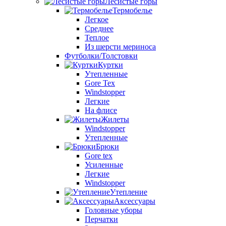
Лесистые горы
Термобелье
Легкое
Среднее
Теплое
Из шерсти мериноса
Футболки/Толстовки
Куртки
Утепленные
Gore Tex
Windstopper
Легкие
На флисе
Жилеты
Windstopper
Утепленные
Брюки
Gore tex
Усиленные
Легкие
Windstopper
Утепление
Аксессуары
Головные уборы
Перчатки