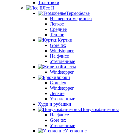
Толстовки
Лес II
Термобелье
Из шерсти мериноса
Легкое
Среднее
Теплое
Куртки
Gore tex
Windstopper
На флисе
Утепленные
Жилеты
Windstopper
Брюки
Gore tex
Windstopper
Легкие
Утепленные
Худи и рубашки
Полукомбинезоны
На флисе
Gore tex
Утепленные
Утепление