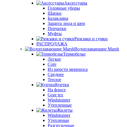
Аксессуары
Головные уборы
Шапки
Балаклавы
Защита лица и шеи
Перчатки
Муфты
Рюкзаки и сумки
РАСПРОДАЖА
Водоплавающие Marsh
Термобелье
Легкое
Core
Из шерсти мериноса
Среднее
Теплое
Куртки
На флисе
Gore tex
Windstopper
Утепленные
Жилеты
Windstopper
Утепленые
Разгрузочные