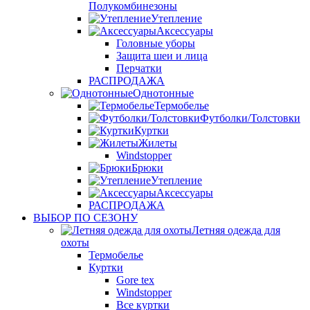
Полукомбинезоны
Утепление
Аксессуары
Головные уборы
Защита шеи и лица
Перчатки
РАСПРОДАЖА
Однотонные
Термобелье
Футболки/Толстовки
Куртки
Жилеты
Windstopper
Брюки
Утепление
Аксессуары
РАСПРОДАЖА
ВЫБОР ПО СЕЗОНУ
Летняя одежда для
охоты
Термобелье
Куртки
Gore tex
Windstopper
Все куртки