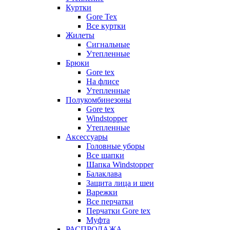
Куртки
Gore Tex
Все куртки
Жилеты
Сигнальные
Утепленные
Брюки
Gore tex
На флисе
Утепленные
Полукомбинезоны
Gore tex
Windstopper
Утепленные
Аксессуары
Головные уборы
Все шапки
Шапка Windstopper
Балаклава
Защита лица и шеи
Варежки
Все перчатки
Перчатки Gore tex
Муфта
РАСПРОДАЖА