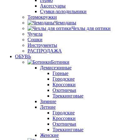
Гермо
Аксессуары
Сумки-холодильники
Термокружки
Чемоданы
Чехлы для оптики
Чучела
Сошки
Инструменты
РАСПРОДАЖА
ОБУВЬ
Ботинки
Демисезонные
Горные
Городские
Кроссовки
Охотничьи
Треккинговые
Зимние
Летние
Городские
Кроссовки
Охотничьи
Треккинговые
Женские