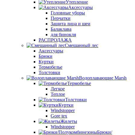
Утепление
Аксессуары
Головные уборы
Перчатки
Защита лица и шеи
Балаклава
для бинокля
РАСПРОДАЖА
Смешанный лес
Аксессуары
Брюки
Куртки
Термобелье
Толстовки
Водоплавающие Marsh
Термобелье
Легкое
Теплое
Толстовки
Куртки
Windstopper
Gore tex
Жилеты
Windstopper
Брюки/