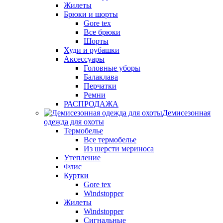
Жилеты
Брюки и шорты
Gore tex
Все брюки
Шорты
Худи и рубашки
Аксессуары
Головные уборы
Балаклава
Перчатки
Ремни
РАСПРОДАЖА
Демисезонная
одежда для охоты
Термобелье
Все термобелье
Из шерсти мериноса
Утепление
Флис
Куртки
Gore tex
Windstopper
Жилеты
Windstopper
Сигнальные