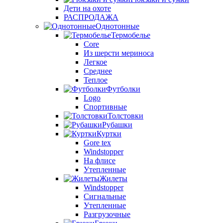
Дети на охоте
РАСПРОДАЖА
Однотонные
Термобелье
Core
Из шерсти мериноса
Легкое
Среднее
Теплое
Футболки
Logo
Спортивные
Толстовки
Рубашки
Куртки
Gore tex
Windstopper
На флисе
Утепленные
Жилеты
Windstopper
Сигнальные
Утепленные
Разгрузочные