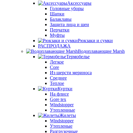
Аксессуары
Головные уборы
Шапки
Балаклавы
Защита лица и шеи
Перчатки
Муфты
Рюкзаки и сумки
РАСПРОДАЖА
Водоплавающие Marsh
Термобелье
Легкое
Core
Из шерсти мериноса
Среднее
Теплое
Куртки
На флисе
Gore tex
Windstopper
Утепленные
Жилеты
Windstopper
Утепленые
Разгрузочные