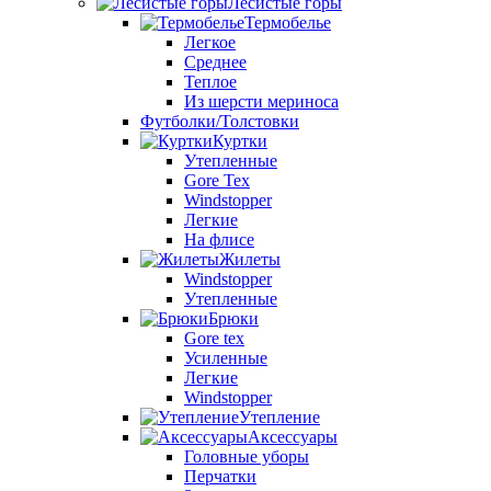
Лесистые горы
Термобелье
Легкое
Среднее
Теплое
Из шерсти мериноса
Футболки/Толстовки
Куртки
Утепленные
Gore Tex
Windstopper
Легкие
На флисе
Жилеты
Windstopper
Утепленные
Брюки
Gore tex
Усиленные
Легкие
Windstopper
Утепление
Аксессуары
Головные уборы
Перчатки