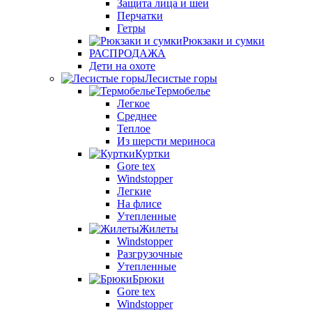
Защита лица и шеи
Перчатки
Гетры
Рюкзаки и сумки
РАСПРОДАЖА
Дети на охоте
Лесистые горы
Термобелье
Легкое
Среднее
Теплое
Из шерсти мериноса
Куртки
Gore tex
Windstopper
Легкие
На флисе
Утепленные
Жилеты
Windstopper
Разгрузочные
Утепленные
Брюки
Gore tex
Windstopper