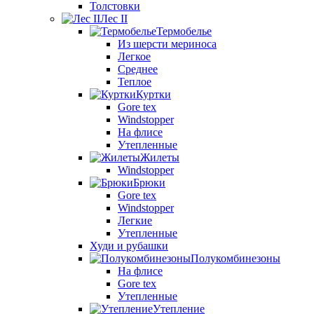
Толстовки
Лес II
Термобелье
Из шерсти мериноса
Легкое
Среднее
Теплое
Куртки
Gore tex
Windstopper
На флисе
Утепленные
Жилеты
Windstopper
Брюки
Gore tex
Windstopper
Легкие
Утепленные
Худи и рубашки
Полукомбинезоны
На флисе
Gore tex
Утепленные
Утепление