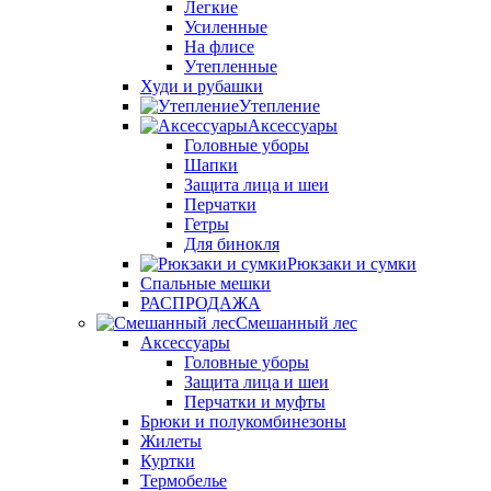
Легкие
Усиленные
На флисе
Утепленные
Худи и рубашки
Утепление
Аксессуары
Головные уборы
Шапки
Защита лица и шеи
Перчатки
Гетры
Для бинокля
Рюкзаки и сумки
Спальные мешки
РАСПРОДАЖА
Смешанный лес
Аксессуары
Головные уборы
Защита лица и шеи
Перчатки и муфты
Брюки и полукомбинезоны
Жилеты
Куртки
Термобелье