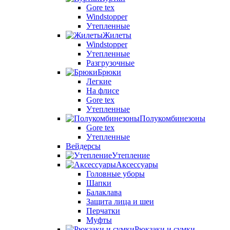
Gore tex
Windstopper
Утепленные
Жилеты
Windstopper
Утепленные
Разгрузочные
Брюки
Легкие
На флисе
Gore tex
Утепленные
Полукомбинезоны
Gore tex
Утепленные
Вейдерсы
Утепление
Аксессуары
Головные уборы
Шапки
Балаклава
Защита лица и шеи
Перчатки
Муфты
Рюкзаки и сумки