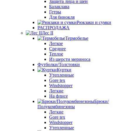
Защита лица и шеи
Балаклава
Гетры
Для бинокля
Рюкзаки и сумки
РАСПРОДАЖА
Лес II
Термобелье
Легкое
Среднее
Теплое
Из шерсти мериноса
Футболки/Толстовки
Куртки
Утепленные
Gore tex
Windstopper
Легкие
На флисе
Брюки/
Полукомбинезоны
Легкие
Gore tex
Windstopper
Утепленные