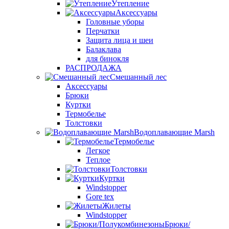
Утепление
Аксессуары
Головные уборы
Перчатки
Защита лица и шеи
Балаклава
для бинокля
РАСПРОДАЖА
Смешанный лес
Аксессуары
Брюки
Куртки
Термобелье
Толстовки
Водоплавающие Marsh
Термобелье
Легкое
Теплое
Толстовки
Куртки
Windstopper
Gore tex
Жилеты
Windstopper
Брюки/