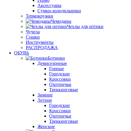
Гермо
Аксессуары
Сумки-холодильники
Термокружки
Чемоданы
Чехлы для оптики
Чучела
Сошки
Инструменты
РАСПРОДАЖА
ОБУВЬ
Ботинки
Демисезонные
Горные
Городские
Кроссовки
Охотничьи
Треккинговые
Зимние
Летние
Городские
Кроссовки
Охотничьи
Треккинговые
Женские