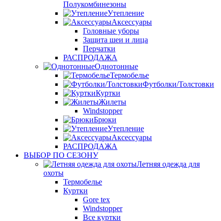
Полукомбинезоны
Утепление
Аксессуары
Головные уборы
Защита шеи и лица
Перчатки
РАСПРОДАЖА
Однотонные
Термобелье
Футболки/Толстовки
Куртки
Жилеты
Windstopper
Брюки
Утепление
Аксессуары
РАСПРОДАЖА
ВЫБОР ПО СЕЗОНУ
Летняя одежда для
охоты
Термобелье
Куртки
Gore tex
Windstopper
Все куртки