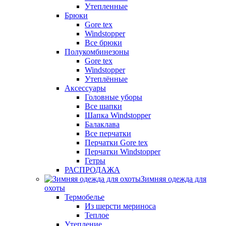
Утепленные
Брюки
Gore tex
Windstopper
Все брюки
Полукомбинезоны
Gore tex
Windstopper
Утеплённые
Аксессуары
Головные уборы
Все шапки
Шапка Windstopper
Балаклава
Все перчатки
Перчатки Gore tex
Перчатки Windstopper
Гетры
РАСПРОДАЖА
Зимняя одежда для
охоты
Термобелье
Из шерсти мериноса
Теплое
Утепление