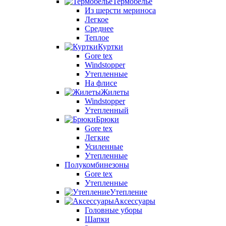
Термобелье
Из шерсти мериноса
Легкое
Среднее
Теплое
Куртки
Gore tex
Windstopper
Утепленные
На флисе
Жилеты
Windstopper
Утепленный
Брюки
Gore tex
Легкие
Усиленные
Утепленные
Полукомбинезоны
Gore tex
Утепленные
Утепление
Аксессуары
Головные уборы
Шапки