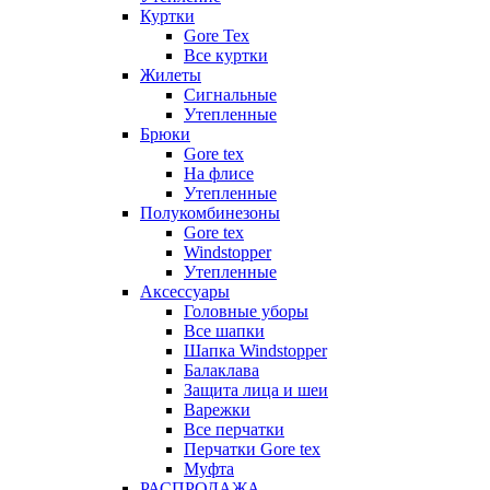
Куртки
Gore Tex
Все куртки
Жилеты
Сигнальные
Утепленные
Брюки
Gore tex
На флисе
Утепленные
Полукомбинезоны
Gore tex
Windstopper
Утепленные
Аксессуары
Головные уборы
Все шапки
Шапка Windstopper
Балаклава
Защита лица и шеи
Варежки
Все перчатки
Перчатки Gore tex
Муфта
РАСПРОДАЖА