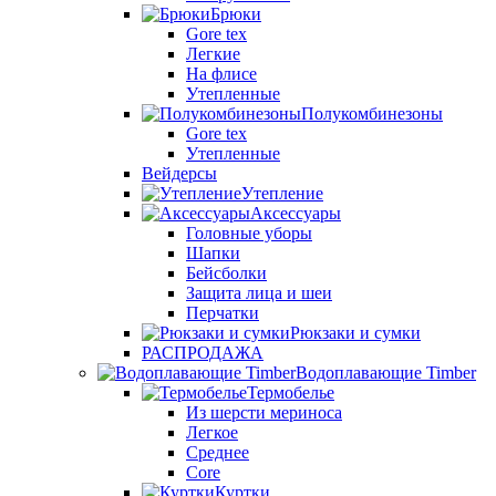
Брюки
Gore tex
Легкие
На флисе
Утепленные
Полукомбинезоны
Gore tex
Утепленные
Вейдерсы
Утепление
Аксессуары
Головные уборы
Шапки
Бейсболки
Защита лица и шеи
Перчатки
Рюкзаки и сумки
РАСПРОДАЖА
Водоплавающие Timber
Термобелье
Из шерсти мериноса
Легкое
Среднее
Core
Куртки