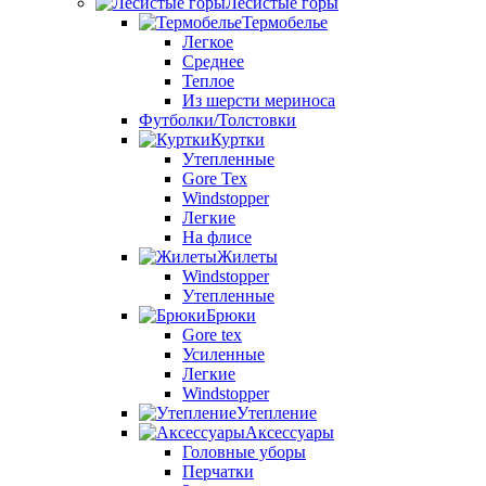
Лесистые горы
Термобелье
Легкое
Среднее
Теплое
Из шерсти мериноса
Футболки/Толстовки
Куртки
Утепленные
Gore Tex
Windstopper
Легкие
На флисе
Жилеты
Windstopper
Утепленные
Брюки
Gore tex
Усиленные
Легкие
Windstopper
Утепление
Аксессуары
Головные уборы
Перчатки