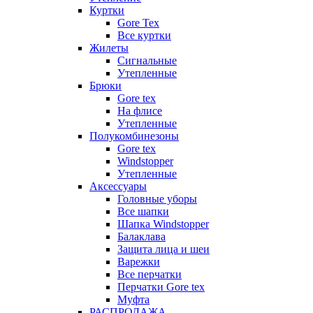
Куртки
Gore Tex
Все куртки
Жилеты
Сигнальные
Утепленные
Брюки
Gore tex
На флисе
Утепленные
Полукомбинезоны
Gore tex
Windstopper
Утепленные
Аксессуары
Головные уборы
Все шапки
Шапка Windstopper
Балаклава
Защита лица и шеи
Варежки
Все перчатки
Перчатки Gore tex
Муфта
РАСПРОДАЖА