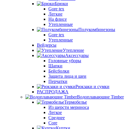
Брюки
Gore tex
Легкие
На флисе
Утепленные
Полукомбинезоны
Gore tex
Утепленные
Вейдерсы
Утепление
Аксессуары
Головные уборы
Шапки
Бейсболки
Защита лица и шеи
Перчатки
Рюкзаки и сумки
РАСПРОДАЖА
Водоплавающие Timber
Термобелье
Из шерсти мериноса
Легкое
Среднее
Core
Куртки