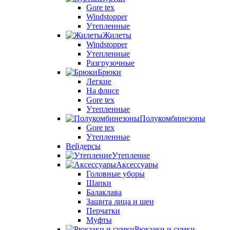
Gore tex
Windstopper
Утепленные
Жилеты
Windstopper
Утепленные
Разгрузочные
Брюки
Легкие
На флисе
Gore tex
Утепленные
Полукомбинезоны
Gore tex
Утепленные
Вейдерсы
Утепление
Аксессуары
Головные уборы
Шапки
Балаклава
Защита лица и шеи
Перчатки
Муфты
Рюкзаки и сумки