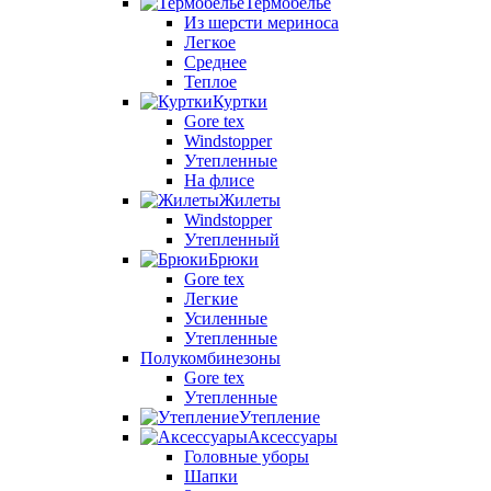
Термобелье
Из шерсти мериноса
Легкое
Среднее
Теплое
Куртки
Gore tex
Windstopper
Утепленные
На флисе
Жилеты
Windstopper
Утепленный
Брюки
Gore tex
Легкие
Усиленные
Утепленные
Полукомбинезоны
Gore tex
Утепленные
Утепление
Аксессуары
Головные уборы
Шапки