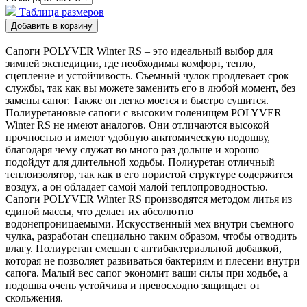
Таблица размеров
Сапоги POLYVER Winter RS – это идеальный выбор для
зимней экспедиции, где необходимы комфорт, тепло,
сцепление и устойчивость. Съемный чулок продлевает срок
службы, так как вы можете заменить его в любой момент, без
замены сапог. Также он легко моется и быстро сушится.
Полиуретановые сапоги с высоким голенищем POLYVER
Winter RS не имеют аналогов. Они отличаются высокой
прочностью и имеют удобную анатомическую подошву,
благодаря чему служат во много раз дольше и хорошо
подойдут для длительной ходьбы. Полиуретан отличный
теплоизолятор, так как в его пористой структуре содержится
воздух, а он обладает самой малой теплопроводностью.
Сапоги POLYVER Winter RS производятся методом литья из
единой массы, что делает их абсолютно
водонепроницаемыми. Искусственный мех внутри съемного
чулка, разработан специально таким образом, чтобы отводить
влагу. Полиуретан смешан с антибактериальной добавкой,
которая не позволяет развиваться бактериям и плесени внутри
сапога. Малый вес сапог экономит ваши силы при ходьбе, а
подошва очень устойчива и превосходно защищает от
скольжения.