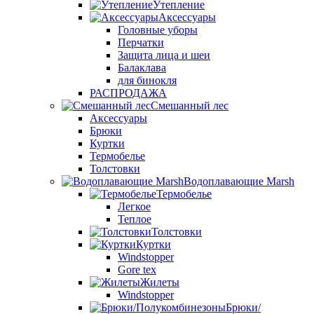
Утепление
Аксессуары
Головные уборы
Перчатки
Защита лица и шеи
Балаклава
для бинокля
РАСПРОДАЖА
Смешанный лес
Аксессуары
Брюки
Куртки
Термобелье
Толстовки
Водоплавающие Marsh
Термобелье
Легкое
Теплое
Толстовки
Куртки
Windstopper
Gore tex
Жилеты
Windstopper
Брюки/