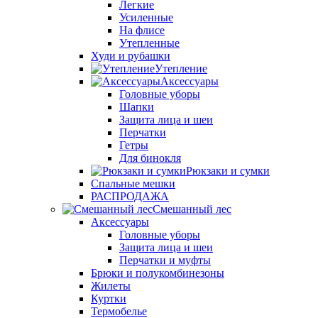
Легкие
Усиленные
На флисе
Утепленные
Худи и рубашки
Утепление
Аксессуары
Головные уборы
Шапки
Защита лица и шеи
Перчатки
Гетры
Для бинокля
Рюкзаки и сумки
Спальные мешки
РАСПРОДАЖА
Смешанный лес
Аксессуары
Головные уборы
Защита лица и шеи
Перчатки и муфты
Брюки и полукомбинезоны
Жилеты
Куртки
Термобелье