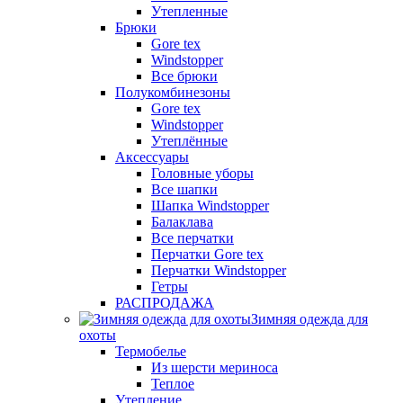
Утепленные
Брюки
Gore tex
Windstopper
Все брюки
Полукомбинезоны
Gore tex
Windstopper
Утеплённые
Аксессуары
Головные уборы
Все шапки
Шапка Windstopper
Балаклава
Все перчатки
Перчатки Gore tex
Перчатки Windstopper
Гетры
РАСПРОДАЖА
Зимняя одежда для
охоты
Термобелье
Из шерсти мериноса
Теплое
Утепление