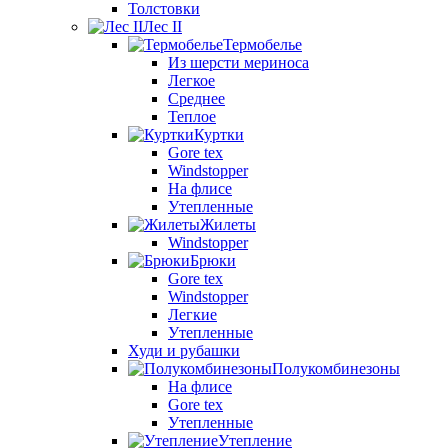
Толстовки
Лес II
Термобелье
Из шерсти мериноса
Легкое
Среднее
Теплое
Куртки
Gore tex
Windstopper
На флисе
Утепленные
Жилеты
Windstopper
Брюки
Gore tex
Windstopper
Легкие
Утепленные
Худи и рубашки
Полукомбинезоны
На флисе
Gore tex
Утепленные
Утепление