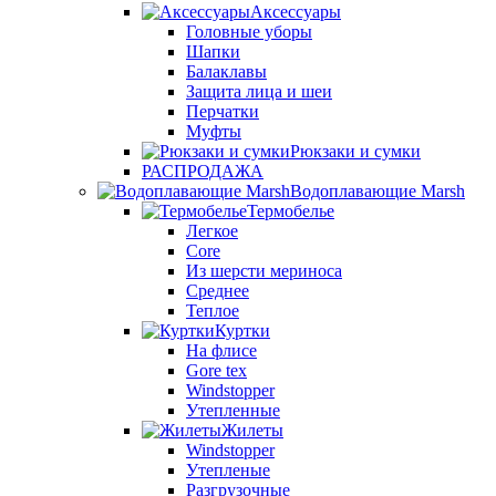
Аксессуары
Головные уборы
Шапки
Балаклавы
Защита лица и шеи
Перчатки
Муфты
Рюкзаки и сумки
РАСПРОДАЖА
Водоплавающие Marsh
Термобелье
Легкое
Core
Из шерсти мериноса
Среднее
Теплое
Куртки
На флисе
Gore tex
Windstopper
Утепленные
Жилеты
Windstopper
Утепленые
Разгрузочные