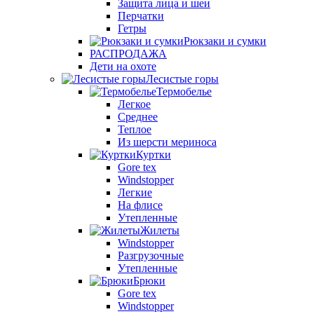
Защита лица и шеи
Перчатки
Гетры
Рюкзаки и сумки
РАСПРОДАЖА
Дети на охоте
Лесистые горы
Термобелье
Легкое
Среднее
Теплое
Из шерсти мериноса
Куртки
Gore tex
Windstopper
Легкие
На флисе
Утепленные
Жилеты
Windstopper
Разгрузочные
Утепленные
Брюки
Gore tex
Windstopper