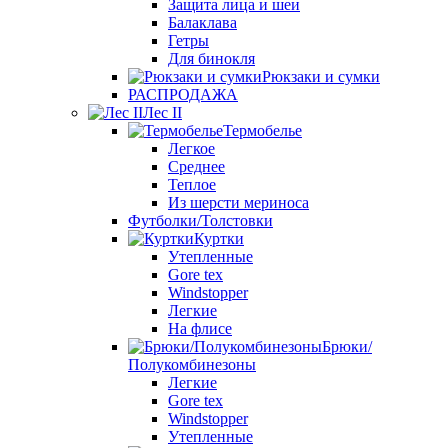
Защита лица и шеи
Балаклава
Гетры
Для бинокля
Рюкзаки и сумки
РАСПРОДАЖА
Лес II
Термобелье
Легкое
Среднее
Теплое
Из шерсти мериноса
Футболки/Толстовки
Куртки
Утепленные
Gore tex
Windstopper
Легкие
На флисе
Брюки/
Полукомбинезоны
Легкие
Gore tex
Windstopper
Утепленные