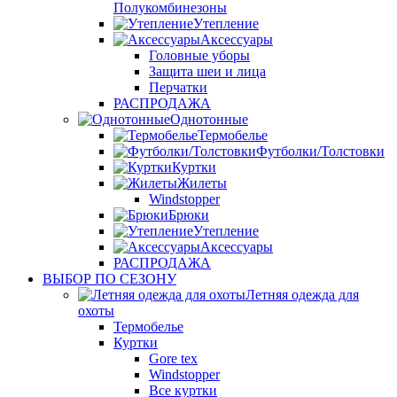
Полукомбинезоны
Утепление
Аксессуары
Головные уборы
Защита шеи и лица
Перчатки
РАСПРОДАЖА
Однотонные
Термобелье
Футболки/Толстовки
Куртки
Жилеты
Windstopper
Брюки
Утепление
Аксессуары
РАСПРОДАЖА
ВЫБОР ПО СЕЗОНУ
Летняя одежда для
охоты
Термобелье
Куртки
Gore tex
Windstopper
Все куртки