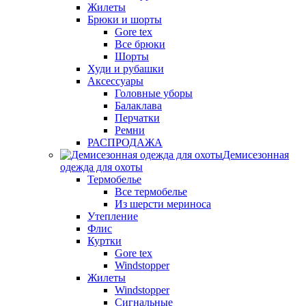
Жилеты
Брюки и шорты
Gore tex
Все брюки
Шорты
Худи и рубашки
Аксессуары
Головные уборы
Балаклава
Перчатки
Ремни
РАСПРОДАЖА
Демисезонная
одежда для охоты
Термобелье
Все термобелье
Из шерсти мериноса
Утепление
Флис
Куртки
Gore tex
Windstopper
Жилеты
Windstopper
Сигнальные