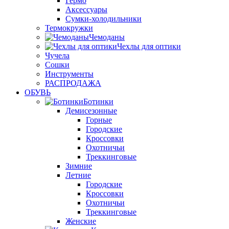
Гермо
Аксессуары
Сумки-холодильники
Термокружки
Чемоданы
Чехлы для оптики
Чучела
Сошки
Инструменты
РАСПРОДАЖА
ОБУВЬ
Ботинки
Демисезонные
Горные
Городские
Кроссовки
Охотничьи
Треккинговые
Зимние
Летние
Городские
Кроссовки
Охотничьи
Треккинговые
Женские