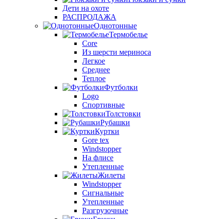
Дети на охоте
РАСПРОДАЖА
Однотонные
Термобелье
Core
Из шерсти мериноса
Легкое
Среднее
Теплое
Футболки
Logo
Спортивные
Толстовки
Рубашки
Куртки
Gore tex
Windstopper
На флисе
Утепленные
Жилеты
Windstopper
Сигнальные
Утепленные
Разгрузочные