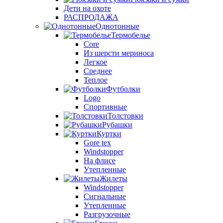
Дети на охоте
РАСПРОДАЖА
Однотонные
Термобелье
Core
Из шерсти мериноса
Легкое
Среднее
Теплое
Футболки
Logo
Спортивные
Толстовки
Рубашки
Куртки
Gore tex
Windstopper
На флисе
Утепленные
Жилеты
Windstopper
Сигнальные
Утепленные
Разгрузочные