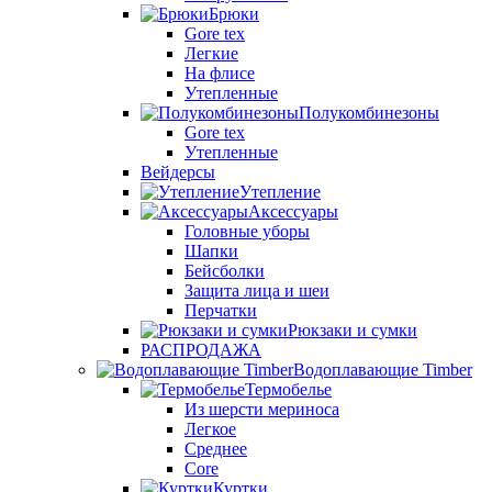
Брюки
Gore tex
Легкие
На флисе
Утепленные
Полукомбинезоны
Gore tex
Утепленные
Вейдерсы
Утепление
Аксессуары
Головные уборы
Шапки
Бейсболки
Защита лица и шеи
Перчатки
Рюкзаки и сумки
РАСПРОДАЖА
Водоплавающие Timber
Термобелье
Из шерсти мериноса
Легкое
Среднее
Core
Куртки