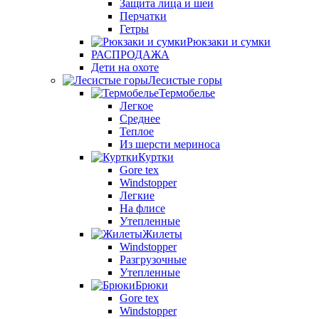
Защита лица и шеи
Перчатки
Гетры
Рюкзаки и сумки
РАСПРОДАЖА
Дети на охоте
Лесистые горы
Термобелье
Легкое
Среднее
Теплое
Из шерсти мериноса
Куртки
Gore tex
Windstopper
Легкие
На флисе
Утепленные
Жилеты
Windstopper
Разгрузочные
Утепленные
Брюки
Gore tex
Windstopper