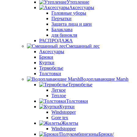
Утепление
Аксессуары
Головные уборы
Перчатки
Защита лица и шеи
Балаклава
для бинокля
РАСПРОДАЖА
Смешанный лес
Аксессуары
Брюки
Куртки
Термобелье
Толстовки
Водоплавающие Marsh
Термобелье
Легкое
Теплое
Толстовки
Куртки
Windstopper
Gore tex
Жилеты
Windstopper
Брюки/