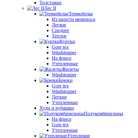
Толстовки
Лес II
Термобелье
Из шерсти мериноса
Легкое
Среднее
Теплое
Куртки
Gore tex
Windstopper
На флисе
Утепленные
Жилеты
Windstopper
Брюки
Gore tex
Windstopper
Легкие
Утепленные
Худи и рубашки
Полукомбинезоны
На флисе
Gore tex
Утепленные
Утепление