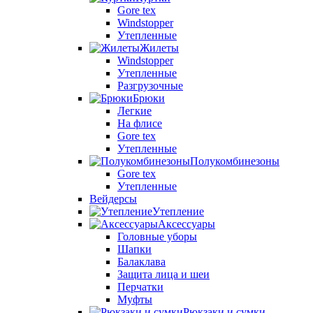
Gore tex
Windstopper
Утепленные
Жилеты
Windstopper
Утепленные
Разгрузочные
Брюки
Легкие
На флисе
Gore tex
Утепленные
Полукомбинезоны
Gore tex
Утепленные
Вейдерсы
Утепление
Аксессуары
Головные уборы
Шапки
Балаклава
Защита лица и шеи
Перчатки
Муфты
Рюкзаки и сумки