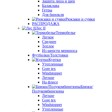
Защита лица и шеи
Балаклава
Гетры
Для бинокля
Рюкзаки и сумки
РАСПРОДАЖА
Лес II
Термобелье
Легкое
Среднее
Теплое
Из шерсти мериноса
Футболки/Толстовки
Куртки
Утепленные
Gore tex
Windstopper
Легкие
На флисе
Брюки/
Полукомбинезоны
Легкие
Gore tex
Windstopper
Утепленные