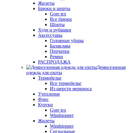
Жилеты
Брюки и шорты
Gore tex
Все брюки
Шорты
Худи и рубашки
Аксессуары
Головные уборы
Балаклава
Перчатки
Ремни
РАСПРОДАЖА
Демисезонная
одежда для охоты
Термобелье
Все термобелье
Из шерсти мериноса
Утепление
Флис
Куртки
Gore tex
Windstopper
Жилеты
Windstopper
Сигнальные