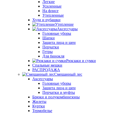
Легкие
Усиленные
На флисе
Утепленные
Худи и рубашки
Утепление
Аксессуары
Головные уборы
Шапки
Защита лица и шеи
Перчатки
Гетры
Для бинокля
Рюкзаки и сумки
Спальные мешки
РАСПРОДАЖА
Смешанный лес
Аксессуары
Головные уборы
Защита лица и шеи
Перчатки и муфты
Брюки и полукомбинезоны
Жилеты
Куртки
Термобелье