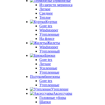
Термобелье
Из шерсти мериноса
Легкое
Среднее
Теплое
Куртки
Gore tex
Windstopper
Утепленные
На флисе
Жилеты
Windstopper
Утепленный
Брюки
Gore tex
Легкие
Усиленные
Утепленные
Полукомбинезоны
Gore tex
Утепленные
Утепление
Аксессуары
Головные уборы
Шапки