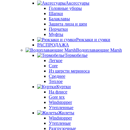
Аксессуары
Головные уборы
Шапки
Балаклавы
Защита лица и шеи
Перчатки
Муфты
Рюкзаки и сумки
РАСПРОДАЖА
Водоплавающие Marsh
Термобелье
Легкое
Core
Из шерсти мериноса
Среднее
Теплое
Куртки
На флисе
Gore tex
Windstopper
Утепленные
Жилеты
Windstopper
Утепленые
Разгрузочные