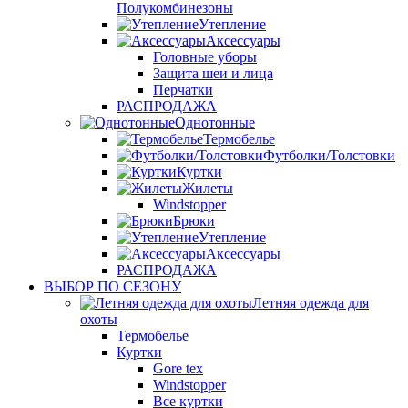
Полукомбинезоны
Утепление
Аксессуары
Головные уборы
Защита шеи и лица
Перчатки
РАСПРОДАЖА
Однотонные
Термобелье
Футболки/Толстовки
Куртки
Жилеты
Windstopper
Брюки
Утепление
Аксессуары
РАСПРОДАЖА
ВЫБОР ПО СЕЗОНУ
Летняя одежда для
охоты
Термобелье
Куртки
Gore tex
Windstopper
Все куртки