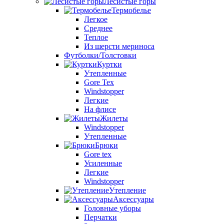
Лесистые горы
Термобелье
Легкое
Среднее
Теплое
Из шерсти мериноса
Футболки/Толстовки
Куртки
Утепленные
Gore Tex
Windstopper
Легкие
На флисе
Жилеты
Windstopper
Утепленные
Брюки
Gore tex
Усиленные
Легкие
Windstopper
Утепление
Аксессуары
Головные уборы
Перчатки