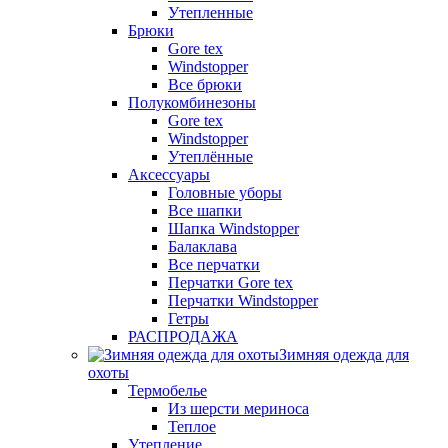
Утепленные
Брюки
Gore tex
Windstopper
Все брюки
Полукомбинезоны
Gore tex
Windstopper
Утеплённые
Аксессуары
Головные уборы
Все шапки
Шапка Windstopper
Балаклава
Все перчатки
Перчатки Gore tex
Перчатки Windstopper
Гетры
РАСПРОДАЖА
Зимняя одежда для
охоты
Термобелье
Из шерсти мериноса
Теплое
Утепление