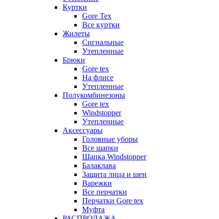
Куртки
Gore Tex
Все куртки
Жилеты
Сигнальные
Утепленные
Брюки
Gore tex
На флисе
Утепленные
Полукомбинезоны
Gore tex
Windstopper
Утепленные
Аксессуары
Головные уборы
Все шапки
Шапка Windstopper
Балаклава
Защита лица и шеи
Варежки
Все перчатки
Перчатки Gore tex
Муфта
РАСПРОДАЖА