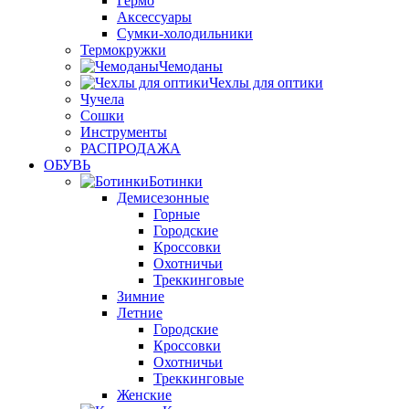
Гермо
Аксессуары
Сумки-холодильники
Термокружки
Чемоданы
Чехлы для оптики
Чучела
Сошки
Инструменты
РАСПРОДАЖА
ОБУВЬ
Ботинки
Демисезонные
Горные
Городские
Кроссовки
Охотничьи
Треккинговые
Зимние
Летние
Городские
Кроссовки
Охотничьи
Треккинговые
Женские