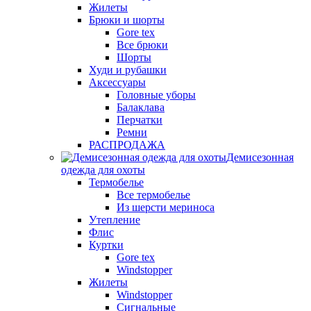
Жилеты
Брюки и шорты
Gore tex
Все брюки
Шорты
Худи и рубашки
Аксессуары
Головные уборы
Балаклава
Перчатки
Ремни
РАСПРОДАЖА
Демисезонная
одежда для охоты
Термобелье
Все термобелье
Из шерсти мериноса
Утепление
Флис
Куртки
Gore tex
Windstopper
Жилеты
Windstopper
Сигнальные