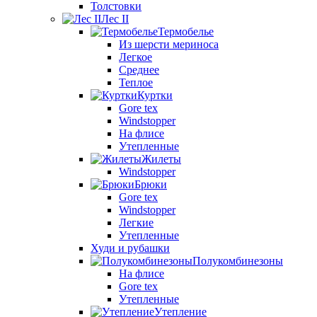
Толстовки
Лес II
Термобелье
Из шерсти мериноса
Легкое
Среднее
Теплое
Куртки
Gore tex
Windstopper
На флисе
Утепленные
Жилеты
Windstopper
Брюки
Gore tex
Windstopper
Легкие
Утепленные
Худи и рубашки
Полукомбинезоны
На флисе
Gore tex
Утепленные
Утепление