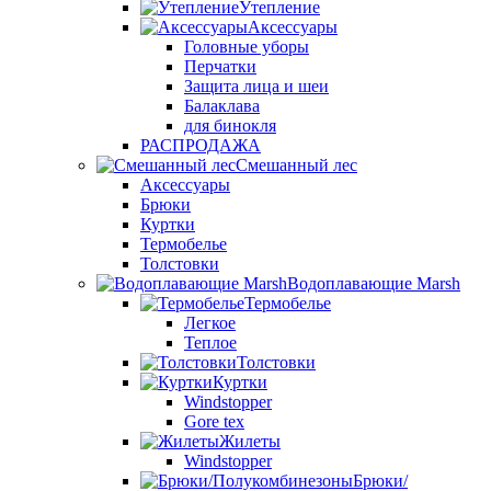
Утепление
Аксессуары
Головные уборы
Перчатки
Защита лица и шеи
Балаклава
для бинокля
РАСПРОДАЖА
Смешанный лес
Аксессуары
Брюки
Куртки
Термобелье
Толстовки
Водоплавающие Marsh
Термобелье
Легкое
Теплое
Толстовки
Куртки
Windstopper
Gore tex
Жилеты
Windstopper
Брюки/