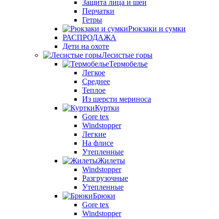
Защита лица и шеи
Перчатки
Гетры
Рюкзаки и сумки
РАСПРОДАЖА
Дети на охоте
Лесистые горы
Термобелье
Легкое
Среднее
Теплое
Из шерсти мериноса
Куртки
Gore tex
Windstopper
Легкие
На флисе
Утепленные
Жилеты
Windstopper
Разгрузочные
Утепленные
Брюки
Gore tex
Windstopper