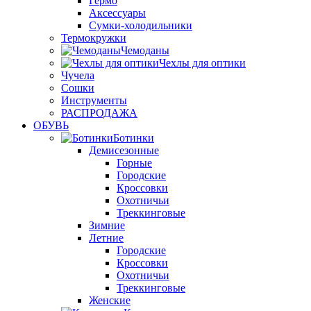
Гермо
Аксессуары
Сумки-холодильники
Термокружки
Чемоданы
Чехлы для оптики
Чучела
Сошки
Инструменты
РАСПРОДАЖА
ОБУВЬ
Ботинки
Демисезонные
Горные
Городские
Кроссовки
Охотничьи
Треккинговые
Зимние
Летние
Городские
Кроссовки
Охотничьи
Треккинговые
Женские