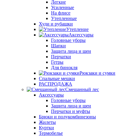
Легкие
Усиленные
На флисе
Утепленные
Худи и рубашки
Утепление
Аксессуары
Головные уборы
Шапки
Защита лица и шеи
Перчатки
Гетры
Для бинокля
Рюкзаки и сумки
Спальные мешки
РАСПРОДАЖА
Смешанный лес
Аксессуары
Головные уборы
Защита лица и шеи
Перчатки и муфты
Брюки и полукомбинезоны
Жилеты
Куртки
Термобелье