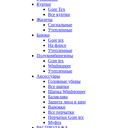
Куртки
Gore Tex
Все куртки
Жилеты
Сигнальные
Утепленные
Брюки
Gore tex
На флисе
Утепленные
Полукомбинезоны
Gore tex
Windstopper
Утепленные
Аксессуары
Головные уборы
Все шапки
Шапка Windstopper
Балаклава
Защита лица и шеи
Варежки
Все перчатки
Перчатки Gore tex
Муфта
РАСПРОДАЖА