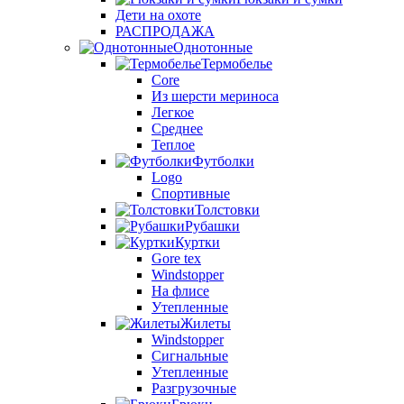
Дети на охоте
РАСПРОДАЖА
Однотонные
Термобелье
Core
Из шерсти мериноса
Легкое
Среднее
Теплое
Футболки
Logo
Спортивные
Толстовки
Рубашки
Куртки
Gore tex
Windstopper
На флисе
Утепленные
Жилеты
Windstopper
Сигнальные
Утепленные
Разгрузочные