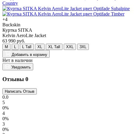
+4
Buckskin
Куртка SITKA
Kelvin AeroLite Jacket
63 990 руб.
M
L
L Tall
XL
XL Tall
XXL
3XL
Добавить
в корзину
Нет в наличии
Уведомить
Отзывы
0
0.0
5
0%
4
0%
3
0%