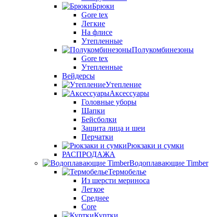
Брюки
Gore tex
Легкие
На флисе
Утепленные
Полукомбинезоны
Gore tex
Утепленные
Вейдерсы
Утепление
Аксессуары
Головные уборы
Шапки
Бейсболки
Защита лица и шеи
Перчатки
Рюкзаки и сумки
РАСПРОДАЖА
Водоплавающие Timber
Термобелье
Из шерсти мериноса
Легкое
Среднее
Core
Куртки