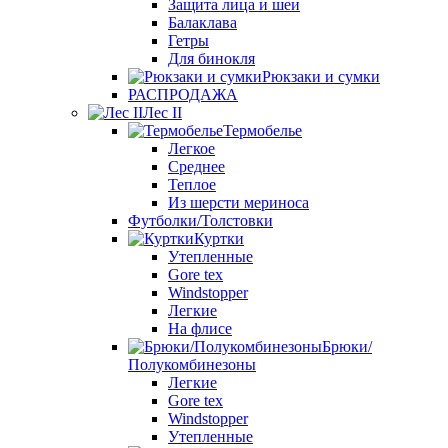
Защита лица и шеи
Балаклава
Гетры
Для бинокля
Рюкзаки и сумки
РАСПРОДАЖА
Лес II
Термобелье
Легкое
Среднее
Теплое
Из шерсти мериноса
Футболки/Толстовки
Куртки
Утепленные
Gore tex
Windstopper
Легкие
На флисе
Брюки/
Полукомбинезоны
Легкие
Gore tex
Windstopper
Утепленные