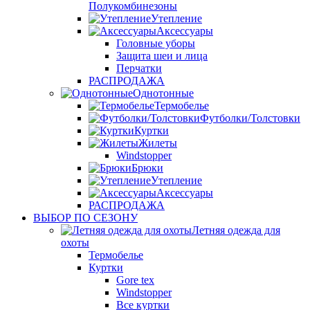
Полукомбинезоны
Утепление
Аксессуары
Головные уборы
Защита шеи и лица
Перчатки
РАСПРОДАЖА
Однотонные
Термобелье
Футболки/Толстовки
Куртки
Жилеты
Windstopper
Брюки
Утепление
Аксессуары
РАСПРОДАЖА
ВЫБОР ПО СЕЗОНУ
Летняя одежда для
охоты
Термобелье
Куртки
Gore tex
Windstopper
Все куртки