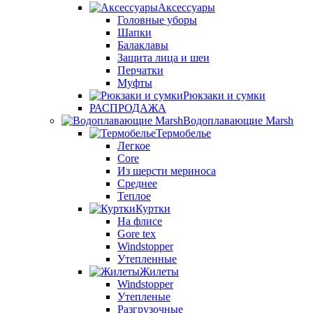
Аксессуары
Головные уборы
Шапки
Балаклавы
Защита лица и шеи
Перчатки
Муфты
Рюкзаки и сумки
РАСПРОДАЖА
Водоплавающие Marsh
Термобелье
Легкое
Core
Из шерсти мериноса
Среднее
Теплое
Куртки
На флисе
Gore tex
Windstopper
Утепленные
Жилеты
Windstopper
Утепленые
Разгрузочные