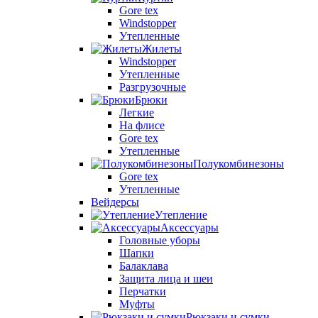
Gore tex
Windstopper
Утепленные
Жилеты
Windstopper
Утепленные
Разгрузочные
Брюки
Легкие
На флисе
Gore tex
Утепленные
Полукомбинезоны
Gore tex
Утепленные
Вейдерсы
Утепление
Аксессуары
Головные уборы
Шапки
Балаклава
Защита лица и шеи
Перчатки
Муфты
Рюкзаки и сумки