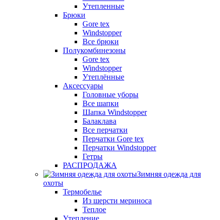
Утепленные
Брюки
Gore tex
Windstopper
Все брюки
Полукомбинезоны
Gore tex
Windstopper
Утеплённые
Аксессуары
Головные уборы
Все шапки
Шапка Windstopper
Балаклава
Все перчатки
Перчатки Gore tex
Перчатки Windstopper
Гетры
РАСПРОДАЖА
Зимняя одежда для
охоты
Термобелье
Из шерсти мериноса
Теплое
Утепление