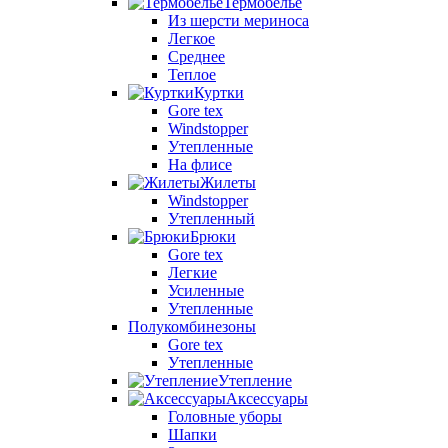
Термобелье
Из шерсти мериноса
Легкое
Среднее
Теплое
Куртки
Gore tex
Windstopper
Утепленные
На флисе
Жилеты
Windstopper
Утепленный
Брюки
Gore tex
Легкие
Усиленные
Утепленные
Полукомбинезоны
Gore tex
Утепленные
Утепление
Аксессуары
Головные уборы
Шапки