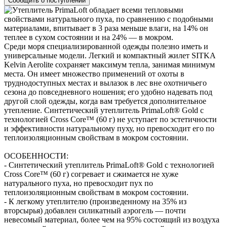
Среди моря специализированной одежды полезно иметь и
универсальные модели. Легкий и компактный жилет SITKA
Kelvin Aerolite сохраняет максимум тепла, занимая минимум
места. Он имеет множество применений от охоты в
труднодоступных местах и вылазок в лес вне охотничьего
сезона до повседневного ношения; его удобно надевать под
другой слой одежды, когда вам требуется дополнительное
утепление. Синтетический утеплитель PrimaLoft® Gold с
технологией Cross Core™ (60 г) не уступает по эстетичности
и эффективности натуральному пуху, но превосходит его по
теплоизоляционным свойствам в мокром состоянии.
ОСОБЕННОСТИ:
- Синтетический утеплитель PrimaLoft® Gold с технологией
Cross Core™ (60 г) согревает и сжимается не хуже
натурального пуха, но превосходит пух по
теплоизоляционным свойствам в мокром состоянии.
- К легкому утеплителю (произведенному на 35% из
вторсырья) добавлен силикатный аэрогель — почти
невесомый материал, более чем на 95% состоящий из воздуха