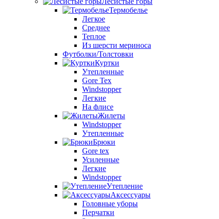
Лесистые горы
Термобелье
Легкое
Среднее
Теплое
Из шерсти мериноса
Футболки/Толстовки
Куртки
Утепленные
Gore Tex
Windstopper
Легкие
На флисе
Жилеты
Windstopper
Утепленные
Брюки
Gore tex
Усиленные
Легкие
Windstopper
Утепление
Аксессуары
Головные уборы
Перчатки