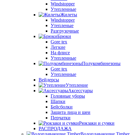
Windstopper
Утепленные
Жилеты
Windstopper
Утепленые
Разгрузочные
Брюки
Gore tex
Легкие
На флисе
Утепленные
Полукомбинезоны
Gore tex
Утепленные
Вейдерсы
Утепление
Аксессуары
Головные уборы
Шапки
Бейсболки
Защита лица и шеи
Перчатки
Рюкзаки и сумки
РАСПРОДАЖА
Водоплавающие Timber