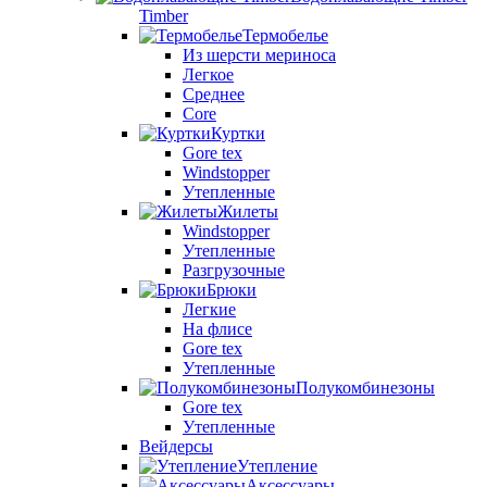
Timber
Термобелье
Из шерсти мериноса
Легкое
Среднее
Core
Куртки
Gore tex
Windstopper
Утепленные
Жилеты
Windstopper
Утепленные
Разгрузочные
Брюки
Легкие
На флисе
Gore tex
Утепленные
Полукомбинезоны
Gore tex
Утепленные
Вейдерсы
Утепление
Аксессуары