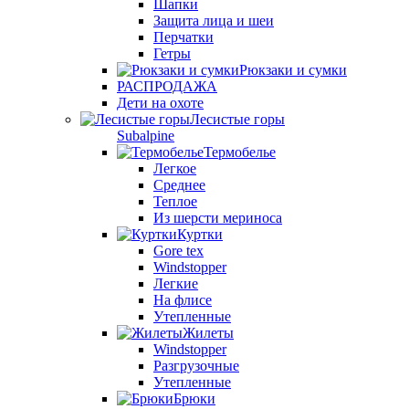
Шапки
Защита лица и шеи
Перчатки
Гетры
Рюкзаки и сумки
РАСПРОДАЖА
Дети на охоте
Лесистые горы
Subalpine
Термобелье
Легкое
Среднее
Теплое
Из шерсти мериноса
Куртки
Gore tex
Windstopper
Легкие
На флисе
Утепленные
Жилеты
Windstopper
Разгрузочные
Утепленные
Брюки