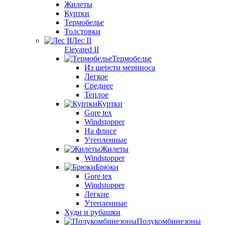
Жилеты
Куртки
Термобелье
Толстовки
Лес II
Elevated II
Термобелье
Из шерсти мериноса
Легкое
Среднее
Теплое
Куртки
Gore tex
Windstopper
На флисе
Утепленные
Жилеты
Windstopper
Брюки
Gore tex
Windstopper
Легкие
Утепленные
Худи и рубашки
Полукомбинезоны