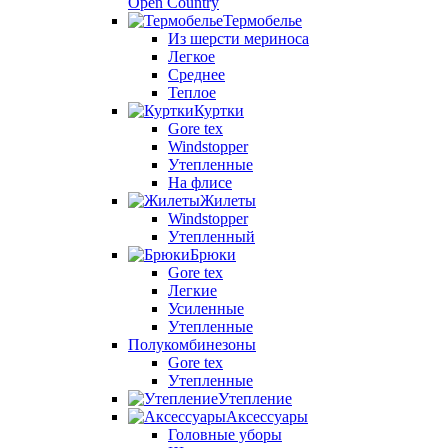
Open Country
Термобелье
Из шерсти мериноса
Легкое
Среднее
Теплое
Куртки
Gore tex
Windstopper
Утепленные
На флисе
Жилеты
Windstopper
Утепленный
Брюки
Gore tex
Легкие
Усиленные
Утепленные
Полукомбинезоны
Gore tex
Утепленные
Утепление
Аксессуары
Головные уборы