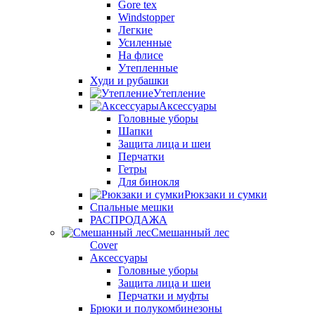
Gore tex
Windstopper
Легкие
Усиленные
На флисе
Утепленные
Худи и рубашки
Утепление
Аксессуары
Головные уборы
Шапки
Защита лица и шеи
Перчатки
Гетры
Для бинокля
Рюкзаки и сумки
Спальные мешки
РАСПРОДАЖА
Смешанный лес
Cover
Аксессуары
Головные уборы
Защита лица и шеи
Перчатки и муфты
Брюки и полукомбинезоны