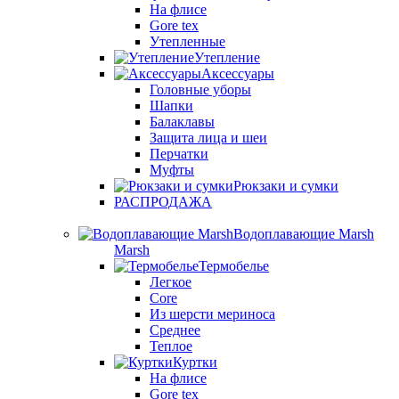
На флисе
Gore tex
Утепленные
Утепление
Аксессуары
Головные уборы
Шапки
Балаклавы
Защита лица и шеи
Перчатки
Муфты
Рюкзаки и сумки
РАСПРОДАЖА
Водоплавающие Marsh
Marsh
Термобелье
Легкое
Core
Из шерсти мериноса
Среднее
Теплое
Куртки
На флисе
Gore tex