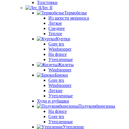
Толстовки
Лес II
Термобелье
Из шерсти мериноса
Легкое
Среднее
Теплое
Куртки
Gore tex
Windstopper
На флисе
Утепленные
Жилеты
Windstopper
Брюки
Gore tex
Windstopper
Легкие
Утепленные
Худи и рубашки
Полукомбинезоны
На флисе
Gore tex
Утепленные
Утепление