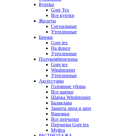
Куртки
Gore Tex
Все куртки
Жилеты
Сигнальные
Утепленные
Брюки
Gore tex
На флисе
Утепленные
Полукомбинезоны
Gore tex
Windstopper
Утепленные
Аксессуары
Головные уборы
Все шапки
Шапка Windstopper
Балаклава
Защита лица и шеи
Варежки
Все перчатки
Перчатки Gore tex
Муфта
РАСПРОДАЖА