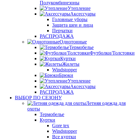
Полукомбинезоны
Утепление
Аксессуары
Головные уборы
Защита шеи и лица
Перчатки
РАСПРОДАЖА
Однотонные
Термобелье
Футболки/Толстовки
Куртки
Жилеты
Windstopper
Брюки
Утепление
Аксессуары
РАСПРОДАЖА
ВЫБОР ПО СЕЗОНУ
Летняя одежда для
охоты
Термобелье
Куртки
Gore tex
Windstopper
Все куртки