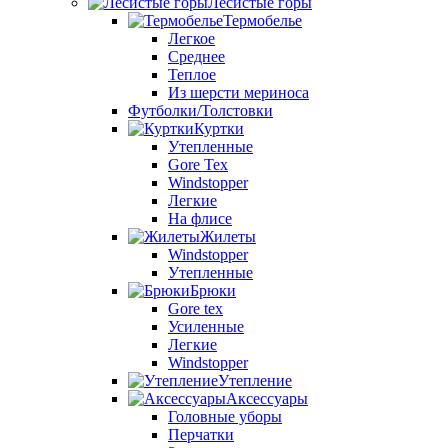
Лесистые горы
Термобелье
Легкое
Среднее
Теплое
Из шерсти мериноса
Футболки/Толстовки
Куртки
Утепленные
Gore Tex
Windstopper
Легкие
На флисе
Жилеты
Windstopper
Утепленные
Брюки
Gore tex
Усиленные
Легкие
Windstopper
Утепление
Аксессуары
Головные уборы
Перчатки