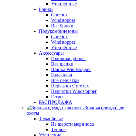
Утепленные
Брюки
Gore tex
Windstopper
Все брюки
Полукомбинезоны
Gore tex
Windstopper
Утеплённые
Аксессуары
Головные уборы
Все шапки
Шапка Windstopper
Балаклава
Все перчатки
Перчатки Gore tex
Перчатки Windstopper
Гетры
РАСПРОДАЖА
Зимняя одежда для
охоты
Термобелье
Из шерсти мериноса
Теплое
Утепление