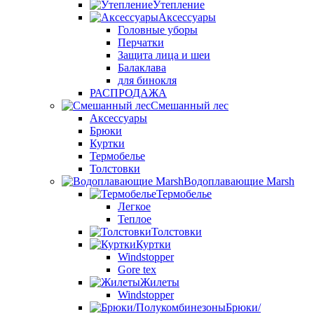
Утепление
Аксессуары
Головные уборы
Перчатки
Защита лица и шеи
Балаклава
для бинокля
РАСПРОДАЖА
Смешанный лес
Аксессуары
Брюки
Куртки
Термобелье
Толстовки
Водоплавающие Marsh
Термобелье
Легкое
Теплое
Толстовки
Куртки
Windstopper
Gore tex
Жилеты
Windstopper
Брюки/