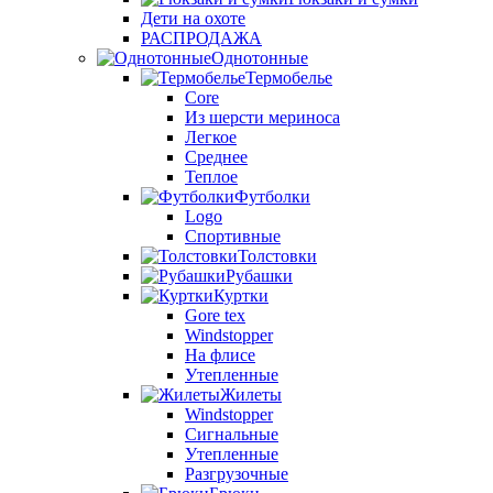
Дети на охоте
РАСПРОДАЖА
Однотонные
Термобелье
Core
Из шерсти мериноса
Легкое
Среднее
Теплое
Футболки
Logo
Спортивные
Толстовки
Рубашки
Куртки
Gore tex
Windstopper
На флисе
Утепленные
Жилеты
Windstopper
Сигнальные
Утепленные
Разгрузочные