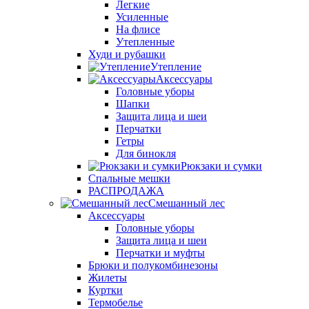
Легкие
Усиленные
На флисе
Утепленные
Худи и рубашки
Утепление
Аксессуары
Головные уборы
Шапки
Защита лица и шеи
Перчатки
Гетры
Для бинокля
Рюкзаки и сумки
Спальные мешки
РАСПРОДАЖА
Смешанный лес
Аксессуары
Головные уборы
Защита лица и шеи
Перчатки и муфты
Брюки и полукомбинезоны
Жилеты
Куртки
Термобелье