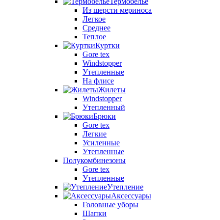
Термобелье
Из шерсти мериноса
Легкое
Среднее
Теплое
Куртки
Gore tex
Windstopper
Утепленные
На флисе
Жилеты
Windstopper
Утепленный
Брюки
Gore tex
Легкие
Усиленные
Утепленные
Полукомбинезоны
Gore tex
Утепленные
Утепление
Аксессуары
Головные уборы
Шапки