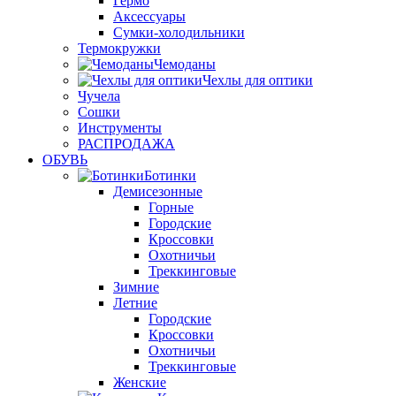
Гермо
Аксессуары
Сумки-холодильники
Термокружки
Чемоданы
Чехлы для оптики
Чучела
Сошки
Инструменты
РАСПРОДАЖА
ОБУВЬ
Ботинки
Демисезонные
Горные
Городские
Кроссовки
Охотничьи
Треккинговые
Зимние
Летние
Городские
Кроссовки
Охотничьи
Треккинговые
Женские