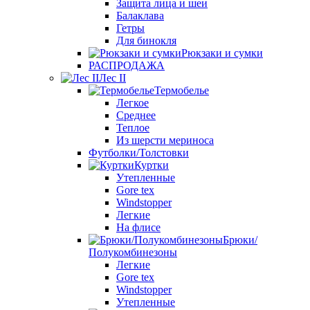
Защита лица и шеи
Балаклава
Гетры
Для бинокля
Рюкзаки и сумки
РАСПРОДАЖА
Лес II
Термобелье
Легкое
Среднее
Теплое
Из шерсти мериноса
Футболки/Толстовки
Куртки
Утепленные
Gore tex
Windstopper
Легкие
На флисе
Брюки/
Полукомбинезоны
Легкие
Gore tex
Windstopper
Утепленные