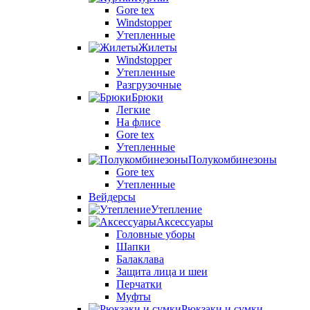
Gore tex
Windstopper
Утепленные
Жилеты
Windstopper
Утепленные
Разгрузочные
Брюки
Легкие
На флисе
Gore tex
Утепленные
Полукомбинезоны
Gore tex
Утепленные
Вейдерсы
Утепление
Аксессуары
Головные уборы
Шапки
Балаклава
Защита лица и шеи
Перчатки
Муфты
Рюкзаки и сумки