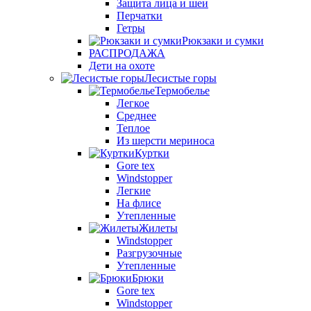
Защита лица и шеи
Перчатки
Гетры
Рюкзаки и сумки
РАСПРОДАЖА
Дети на охоте
Лесистые горы
Термобелье
Легкое
Среднее
Теплое
Из шерсти мериноса
Куртки
Gore tex
Windstopper
Легкие
На флисе
Утепленные
Жилеты
Windstopper
Разгрузочные
Утепленные
Брюки
Gore tex
Windstopper