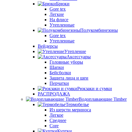
Брюки
Gore tex
Легкие
На флисе
Утепленные
Полукомбинезоны
Gore tex
Утепленные
Вейдерсы
Утепление
Аксессуары
Головные уборы
Шапки
Бейсболки
Защита лица и шеи
Перчатки
Рюкзаки и сумки
РАСПРОДАЖА
Водоплавающие Timber
Термобелье
Из шерсти мериноса
Легкое
Среднее
Core
Куртки