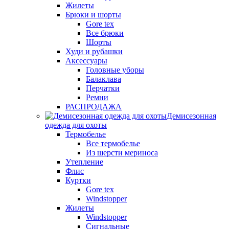
Жилеты
Брюки и шорты
Gore tex
Все брюки
Шорты
Худи и рубашки
Аксессуары
Головные уборы
Балаклава
Перчатки
Ремни
РАСПРОДАЖА
Демисезонная
одежда для охоты
Термобелье
Все термобелье
Из шерсти мериноса
Утепление
Флис
Куртки
Gore tex
Windstopper
Жилеты
Windstopper
Сигнальные