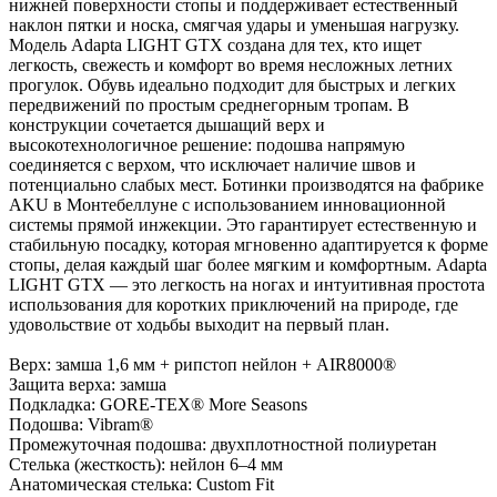
Модель Adapta LIGHT GTX создана для тех, кто ищет
легкость, свежесть и комфорт во время несложных летних
прогулок. Обувь идеально подходит для быстрых и легких
передвижений по простым среднегорным тропам. В
конструкции сочетается дышащий верх и
высокотехнологичное решение: подошва напрямую
соединяется с верхом, что исключает наличие швов и
потенциально слабых мест. Ботинки производятся на фабрике
AKU в Монтебеллуне с использованием инновационной
системы прямой инжекции. Это гарантирует естественную и
стабильную посадку, которая мгновенно адаптируется к форме
стопы, делая каждый шаг более мягким и комфортным. Adapta
LIGHT GTX — это легкость на ногах и интуитивная простота
использования для коротких приключений на природе, где
удовольствие от ходьбы выходит на первый план.
Верх: замша 1,6 мм + рипстоп нейлон + AIR8000®
Защита верха: замша
Подкладка: GORE-TEX® More Seasons
Подошва: Vibram®
Промежуточная подошва: двухплотностной полиуретан
Стелька (жесткость): нейлон 6–4 мм
Анатомическая стелька: Custom Fit