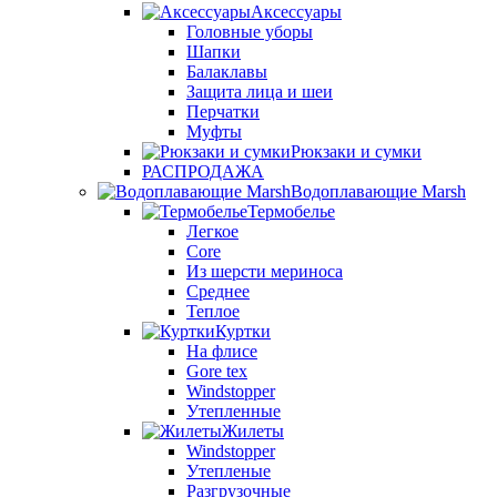
Аксессуары
Головные уборы
Шапки
Балаклавы
Защита лица и шеи
Перчатки
Муфты
Рюкзаки и сумки
РАСПРОДАЖА
Водоплавающие Marsh
Термобелье
Легкое
Core
Из шерсти мериноса
Среднее
Теплое
Куртки
На флисе
Gore tex
Windstopper
Утепленные
Жилеты
Windstopper
Утепленые
Разгрузочные