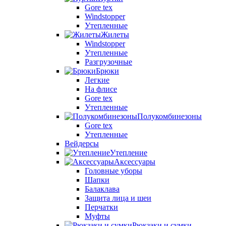
Gore tex
Windstopper
Утепленные
Жилеты
Windstopper
Утепленные
Разгрузочные
Брюки
Легкие
На флисе
Gore tex
Утепленные
Полукомбинезоны
Gore tex
Утепленные
Вейдерсы
Утепление
Аксессуары
Головные уборы
Шапки
Балаклава
Защита лица и шеи
Перчатки
Муфты
Рюкзаки и сумки