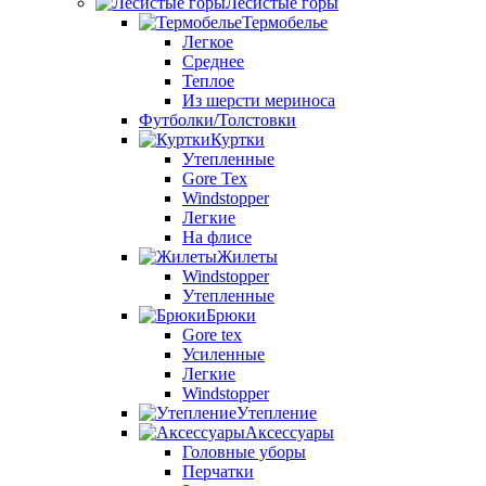
Лесистые горы
Термобелье
Легкое
Среднее
Теплое
Из шерсти мериноса
Футболки/Толстовки
Куртки
Утепленные
Gore Tex
Windstopper
Легкие
На флисе
Жилеты
Windstopper
Утепленные
Брюки
Gore tex
Усиленные
Легкие
Windstopper
Утепление
Аксессуары
Головные уборы
Перчатки