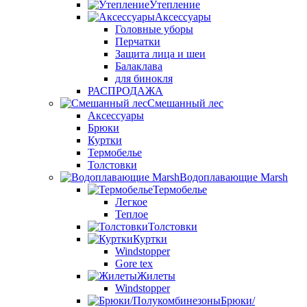
Утепление
Аксессуары
Головные уборы
Перчатки
Защита лица и шеи
Балаклава
для бинокля
РАСПРОДАЖА
Смешанный лес
Аксессуары
Брюки
Куртки
Термобелье
Толстовки
Водоплавающие Marsh
Термобелье
Легкое
Теплое
Толстовки
Куртки
Windstopper
Gore tex
Жилеты
Windstopper
Брюки/