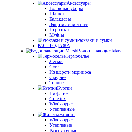
Аксессуары
Головные уборы
Шапки
Балаклавы
Защита лица и шеи
Перчатки
Муфты
Рюкзаки и сумки
РАСПРОДАЖА
Водоплавающие Marsh
Термобелье
Легкое
Core
Из шерсти мериноса
Среднее
Теплое
Куртки
На флисе
Gore tex
Windstopper
Утепленные
Жилеты
Windstopper
Утепленые
Разгрузочные