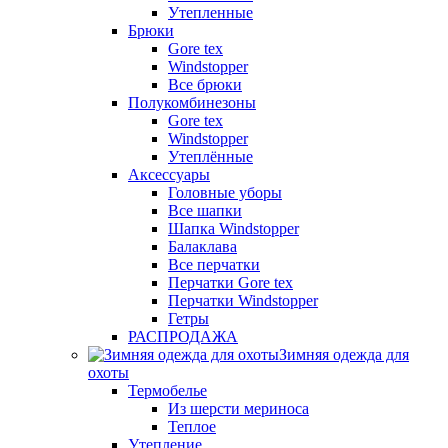
Утепленные
Брюки
Gore tex
Windstopper
Все брюки
Полукомбинезоны
Gore tex
Windstopper
Утеплённые
Аксессуары
Головные уборы
Все шапки
Шапка Windstopper
Балаклава
Все перчатки
Перчатки Gore tex
Перчатки Windstopper
Гетры
РАСПРОДАЖА
Зимняя одежда для
охоты
Термобелье
Из шерсти мериноса
Теплое
Утепление