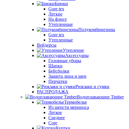
Брюки
Gore tex
Легкие
На флисе
Утепленные
Полукомбинезоны
Gore tex
Утепленные
Вейдерсы
Утепление
Аксессуары
Головные уборы
Шапки
Бейсболки
Защита лица и шеи
Перчатки
Рюкзаки и сумки
РАСПРОДАЖА
Водоплавающие Timber
Термобелье
Из шерсти мериноса
Легкое
Среднее
Core
Куртки