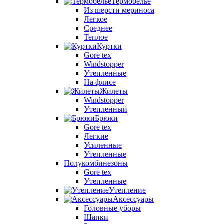
Термобелье
Из шерсти мериноса
Легкое
Среднее
Теплое
Куртки
Gore tex
Windstopper
Утепленные
На флисе
Жилеты
Windstopper
Утепленный
Брюки
Gore tex
Легкие
Усиленные
Утепленные
Полукомбинезоны
Gore tex
Утепленные
Утепление
Аксессуары
Головные уборы
Шапки