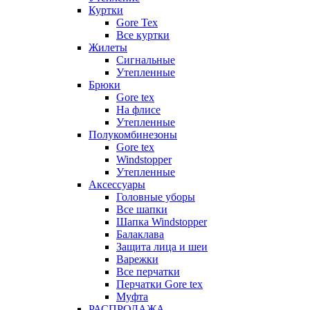
Куртки
Gore Tex
Все куртки
Жилеты
Сигнальные
Утепленные
Брюки
Gore tex
На флисе
Утепленные
Полукомбинезоны
Gore tex
Windstopper
Утепленные
Аксессуары
Головные уборы
Все шапки
Шапка Windstopper
Балаклава
Защита лица и шеи
Варежки
Все перчатки
Перчатки Gore tex
Муфта
РАСПРОДАЖА