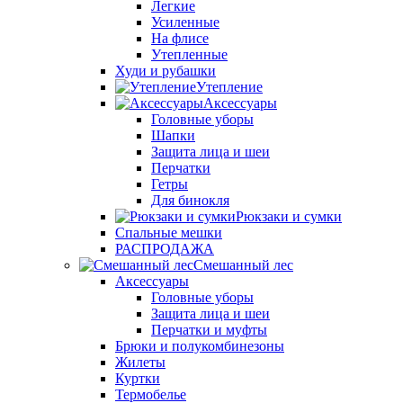
Легкие
Усиленные
На флисе
Утепленные
Худи и рубашки
Утепление
Аксессуары
Головные уборы
Шапки
Защита лица и шеи
Перчатки
Гетры
Для бинокля
Рюкзаки и сумки
Спальные мешки
РАСПРОДАЖА
Смешанный лес
Аксессуары
Головные уборы
Защита лица и шеи
Перчатки и муфты
Брюки и полукомбинезоны
Жилеты
Куртки
Термобелье