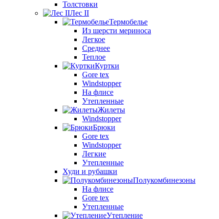
Толстовки
Лес II
Термобелье
Из шерсти мериноса
Легкое
Среднее
Теплое
Куртки
Gore tex
Windstopper
На флисе
Утепленные
Жилеты
Windstopper
Брюки
Gore tex
Windstopper
Легкие
Утепленные
Худи и рубашки
Полукомбинезоны
На флисе
Gore tex
Утепленные
Утепление