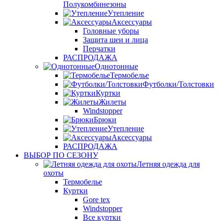
Полукомбинезоны
Утепление
Аксессуары
Головные уборы
Защита шеи и лица
Перчатки
РАСПРОДАЖА
Однотонные
Термобелье
Футболки/Толстовки
Куртки
Жилеты
Windstopper
Брюки
Утепление
Аксессуары
РАСПРОДАЖА
ВЫБОР ПО СЕЗОНУ
Летняя одежда для
охоты
Термобелье
Куртки
Gore tex
Windstopper
Все куртки