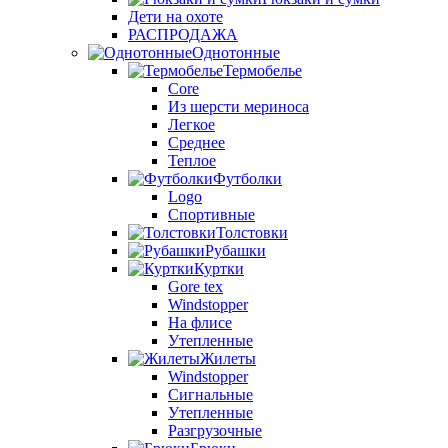
Дети на охоте
РАСПРОДАЖА
Однотонные
Термобелье
Core
Из шерсти мериноса
Легкое
Среднее
Теплое
Футболки
Logo
Спортивные
Толстовки
Рубашки
Куртки
Gore tex
Windstopper
На флисе
Утепленные
Жилеты
Windstopper
Сигнальные
Утепленные
Разгрузочные