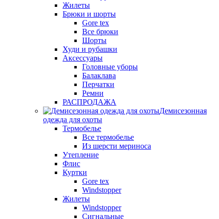
Жилеты
Брюки и шорты
Gore tex
Все брюки
Шорты
Худи и рубашки
Аксессуары
Головные уборы
Балаклава
Перчатки
Ремни
РАСПРОДАЖА
Демисезонная
одежда для охоты
Термобелье
Все термобелье
Из шерсти мериноса
Утепление
Флис
Куртки
Gore tex
Windstopper
Жилеты
Windstopper
Сигнальные