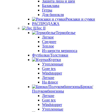
Защита лица и шеи
Балаклава
Гетры
Для бинокля
Рюкзаки и сумки
РАСПРОДАЖА
Лес II
Термобелье
Легкое
Среднее
Теплое
Из шерсти мериноса
Футболки/Толстовки
Куртки
Утепленные
Gore tex
Windstopper
Легкие
На флисе
Брюки/
Полукомбинезоны
Легкие
Gore tex
Windstopper
Утепленные