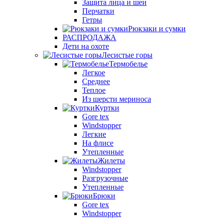
Защита лица и шеи
Перчатки
Гетры
Рюкзаки и сумки
РАСПРОДАЖА
Дети на охоте
Лесистые горы
Термобелье
Легкое
Среднее
Теплое
Из шерсти мериноса
Куртки
Gore tex
Windstopper
Легкие
На флисе
Утепленные
Жилеты
Windstopper
Разгрузочные
Утепленные
Брюки
Gore tex
Windstopper