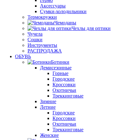
Гермо
Аксессуары
Сумки-холодильники
Термокружки
Чемоданы
Чехлы для оптики
Чучела
Сошки
Инструменты
РАСПРОДАЖА
ОБУВЬ
Ботинки
Демисезонные
Горные
Городские
Кроссовки
Охотничьи
Треккинговые
Зимние
Летние
Городские
Кроссовки
Охотничьи
Треккинговые
Женские