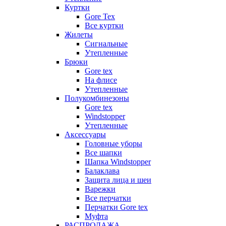
Куртки
Gore Tex
Все куртки
Жилеты
Сигнальные
Утепленные
Брюки
Gore tex
На флисе
Утепленные
Полукомбинезоны
Gore tex
Windstopper
Утепленные
Аксессуары
Головные уборы
Все шапки
Шапка Windstopper
Балаклава
Защита лица и шеи
Варежки
Все перчатки
Перчатки Gore tex
Муфта
РАСПРОДАЖА