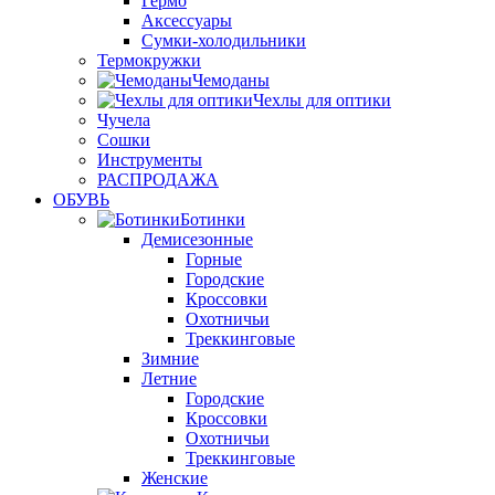
Гермо
Аксессуары
Сумки-холодильники
Термокружки
Чемоданы
Чехлы для оптики
Чучела
Сошки
Инструменты
РАСПРОДАЖА
ОБУВЬ
Ботинки
Демисезонные
Горные
Городские
Кроссовки
Охотничьи
Треккинговые
Зимние
Летние
Городские
Кроссовки
Охотничьи
Треккинговые
Женские