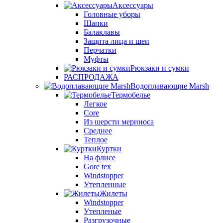
Аксессуары
Головные уборы
Шапки
Балаклавы
Защита лица и шеи
Перчатки
Муфты
Рюкзаки и сумки
РАСПРОДАЖА
Водоплавающие Marsh
Термобелье
Легкое
Core
Из шерсти мериноса
Среднее
Теплое
Куртки
На флисе
Gore tex
Windstopper
Утепленные
Жилеты
Windstopper
Утепленые
Разгрузочные