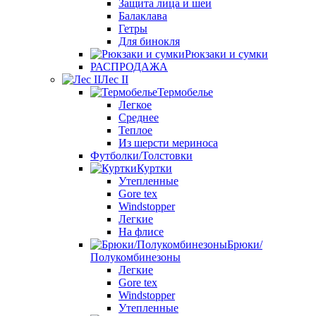
Защита лица и шеи
Балаклава
Гетры
Для бинокля
Рюкзаки и сумки
РАСПРОДАЖА
Лес II
Термобелье
Легкое
Среднее
Теплое
Из шерсти мериноса
Футболки/Толстовки
Куртки
Утепленные
Gore tex
Windstopper
Легкие
На флисе
Брюки/
Полукомбинезоны
Легкие
Gore tex
Windstopper
Утепленные