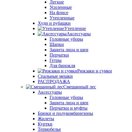
Легкие
Усиленные
На флисе
Утепленные
Худи и рубашки
Утепление
Аксессуары
Головные уборы
Шапки
Защита лица и шеи
Перчатки
Гетры
Для бинокля
Рюкзаки и сумки
Спальные мешки
РАСПРОДАЖА
Смешанный лес
Аксессуары
Головные уборы
Защита лица и шеи
Перчатки и муфты
Брюки и полукомбинезоны
Жилеты
Куртки
Термобелье