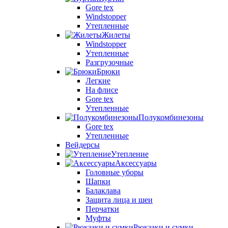
Gore tex
Windstopper
Утепленные
Жилеты
Windstopper
Утепленные
Разгрузочные
Брюки
Легкие
На флисе
Gore tex
Утепленные
Полукомбинезоны
Gore tex
Утепленные
Вейдерсы
Утепление
Аксессуары
Головные уборы
Шапки
Балаклава
Защита лица и шеи
Перчатки
Муфты
Рюкзаки и сумки