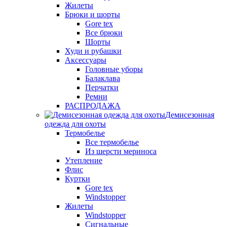
Жилеты
Брюки и шорты
Gore tex
Все брюки
Шорты
Худи и рубашки
Аксессуары
Головные уборы
Балаклава
Перчатки
Ремни
РАСПРОДАЖА
Демисезонная
одежда для охоты
Термобелье
Все термобелье
Из шерсти мериноса
Утепление
Флис
Куртки
Gore tex
Windstopper
Жилеты
Windstopper
Сигнальные