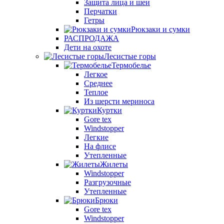
Защита лица и шеи
Перчатки
Гетры
Рюкзаки и сумки
РАСПРОДАЖА
Дети на охоте
Лесистые горы
Термобелье
Легкое
Среднее
Теплое
Из шерсти мериноса
Куртки
Gore tex
Windstopper
Легкие
На флисе
Утепленные
Жилеты
Windstopper
Разгрузочные
Утепленные
Брюки
Gore tex
Windstopper