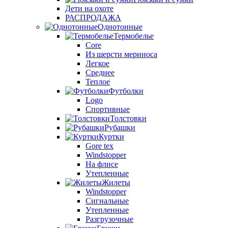
Дети на охоте
РАСПРОДАЖА
Однотонные
Термобелье
Core
Из шерсти мериноса
Легкое
Среднее
Теплое
Футболки
Logo
Спортивные
Толстовки
Рубашки
Куртки
Gore tex
Windstopper
На флисе
Утепленные
Жилеты
Windstopper
Сигнальные
Утепленные
Разгрузочные