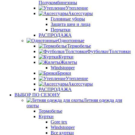
Полукомбинезоны
Утепление
Аксессуары
Головные уборы
Защита шеи и лица
Перчатки
РАСПРОДАЖА
Однотонные
Термобелье
Футболки/Толстовки
Куртки
Жилеты
Windstopper
Брюки
Утепление
Аксессуары
РАСПРОДАЖА
ВЫБОР ПО СЕЗОНУ
Летняя одежда для
охоты
Термобелье
Куртки
Gore tex
Windstopper
Все куртки