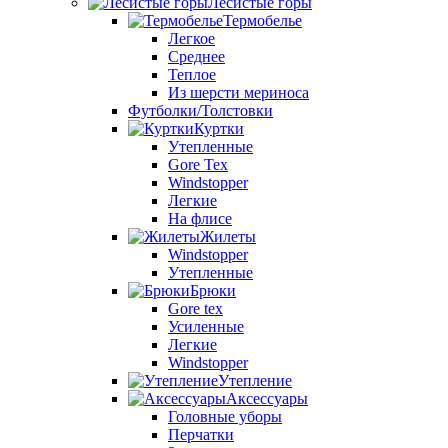
Лесистые горы
Термобелье
Легкое
Среднее
Теплое
Из шерсти мериноса
Футболки/Толстовки
Куртки
Утепленные
Gore Tex
Windstopper
Легкие
На флисе
Жилеты
Windstopper
Утепленные
Брюки
Gore tex
Усиленные
Легкие
Windstopper
Утепление
Аксессуары
Головные уборы
Перчатки