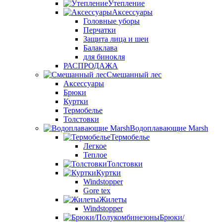
Утепление
Аксессуары
Головные уборы
Перчатки
Защита лица и шеи
Балаклава
для бинокля
РАСПРОДАЖА
Смешанный лес
Аксессуары
Брюки
Куртки
Термобелье
Толстовки
Водоплавающие Marsh
Термобелье
Легкое
Теплое
Толстовки
Куртки
Windstopper
Gore tex
Жилеты
Windstopper
Брюки/