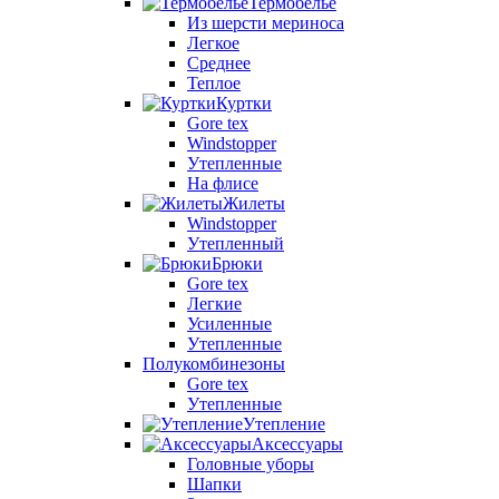
Термобелье
Из шерсти мериноса
Легкое
Среднее
Теплое
Куртки
Gore tex
Windstopper
Утепленные
На флисе
Жилеты
Windstopper
Утепленный
Брюки
Gore tex
Легкие
Усиленные
Утепленные
Полукомбинезоны
Gore tex
Утепленные
Утепление
Аксессуары
Головные уборы
Шапки