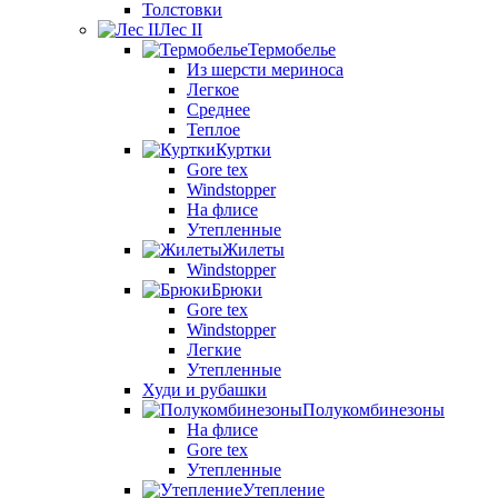
Толстовки
Лес II
Термобелье
Из шерсти мериноса
Легкое
Среднее
Теплое
Куртки
Gore tex
Windstopper
На флисе
Утепленные
Жилеты
Windstopper
Брюки
Gore tex
Windstopper
Легкие
Утепленные
Худи и рубашки
Полукомбинезоны
На флисе
Gore tex
Утепленные
Утепление