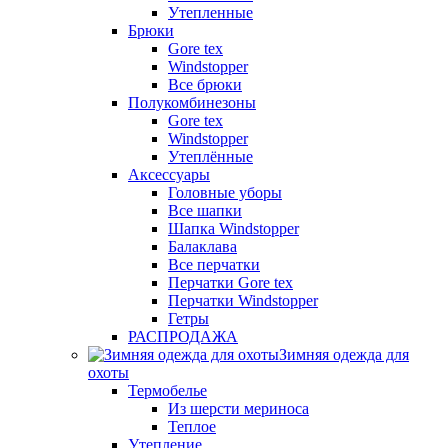
Утепленные
Брюки
Gore tex
Windstopper
Все брюки
Полукомбинезоны
Gore tex
Windstopper
Утеплённые
Аксессуары
Головные уборы
Все шапки
Шапка Windstopper
Балаклава
Все перчатки
Перчатки Gore tex
Перчатки Windstopper
Гетры
РАСПРОДАЖА
Зимняя одежда для
охоты
Термобелье
Из шерсти мериноса
Теплое
Утепление