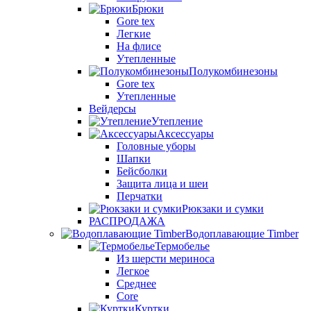
Брюки
Gore tex
Легкие
На флисе
Утепленные
Полукомбинезоны
Gore tex
Утепленные
Вейдерсы
Утепление
Аксессуары
Головные уборы
Шапки
Бейсболки
Защита лица и шеи
Перчатки
Рюкзаки и сумки
РАСПРОДАЖА
Водоплавающие Timber
Термобелье
Из шерсти мериноса
Легкое
Среднее
Core
Куртки