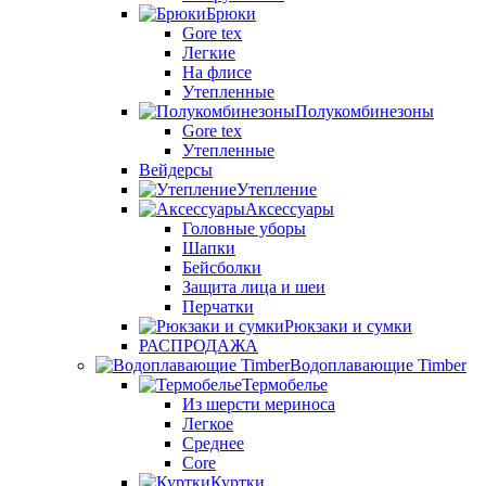
Брюки
Gore tex
Легкие
На флисе
Утепленные
Полукомбинезоны
Gore tex
Утепленные
Вейдерсы
Утепление
Аксессуары
Головные уборы
Шапки
Бейсболки
Защита лица и шеи
Перчатки
Рюкзаки и сумки
РАСПРОДАЖА
Водоплавающие Timber
Термобелье
Из шерсти мериноса
Легкое
Среднее
Core
Куртки