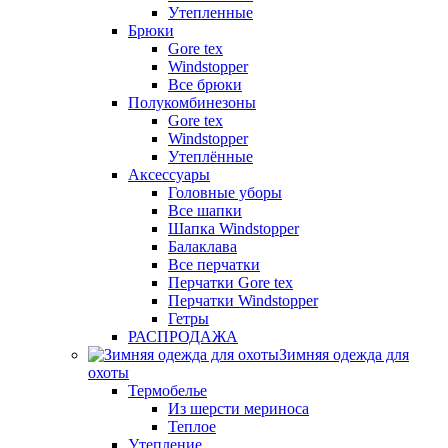
Утепленные
Брюки
Gore tex
Windstopper
Все брюки
Полукомбинезоны
Gore tex
Windstopper
Утеплённые
Аксессуары
Головные уборы
Все шапки
Шапка Windstopper
Балаклава
Все перчатки
Перчатки Gore tex
Перчатки Windstopper
Гетры
РАСПРОДАЖА
Зимняя одежда для
охоты
Термобелье
Из шерсти мериноса
Теплое
Утепление