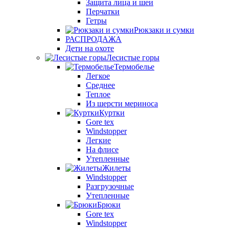
Защита лица и шеи
Перчатки
Гетры
Рюкзаки и сумки
РАСПРОДАЖА
Дети на охоте
Лесистые горы
Термобелье
Легкое
Среднее
Теплое
Из шерсти мериноса
Куртки
Gore tex
Windstopper
Легкие
На флисе
Утепленные
Жилеты
Windstopper
Разгрузочные
Утепленные
Брюки
Gore tex
Windstopper