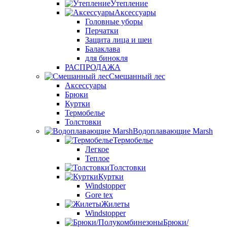
Утепление
Аксессуары
Головные уборы
Перчатки
Защита лица и шеи
Балаклава
для бинокля
РАСПРОДАЖА
Смешанный лес
Аксессуары
Брюки
Куртки
Термобелье
Толстовки
Водоплавающие Marsh
Термобелье
Легкое
Теплое
Толстовки
Куртки
Windstopper
Gore tex
Жилеты
Windstopper
Брюки/