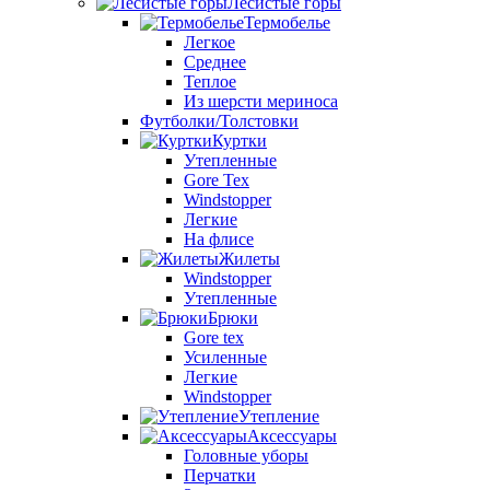
Лесистые горы
Термобелье
Легкое
Среднее
Теплое
Из шерсти мериноса
Футболки/Толстовки
Куртки
Утепленные
Gore Tex
Windstopper
Легкие
На флисе
Жилеты
Windstopper
Утепленные
Брюки
Gore tex
Усиленные
Легкие
Windstopper
Утепление
Аксессуары
Головные уборы
Перчатки