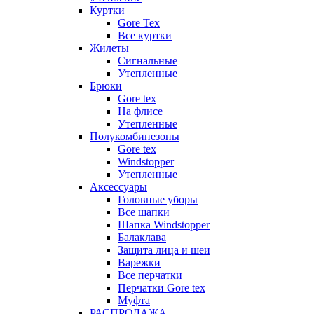
Куртки
Gore Tex
Все куртки
Жилеты
Сигнальные
Утепленные
Брюки
Gore tex
На флисе
Утепленные
Полукомбинезоны
Gore tex
Windstopper
Утепленные
Аксессуары
Головные уборы
Все шапки
Шапка Windstopper
Балаклава
Защита лица и шеи
Варежки
Все перчатки
Перчатки Gore tex
Муфта
РАСПРОДАЖА