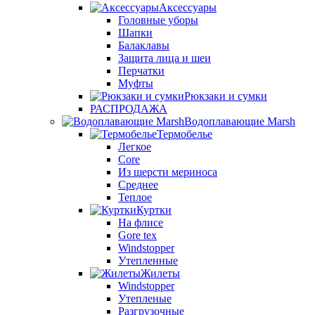
Аксессуары
Головные уборы
Шапки
Балаклавы
Защита лица и шеи
Перчатки
Муфты
Рюкзаки и сумки
РАСПРОДАЖА
Водоплавающие Marsh
Термобелье
Легкое
Core
Из шерсти мериноса
Среднее
Теплое
Куртки
На флисе
Gore tex
Windstopper
Утепленные
Жилеты
Windstopper
Утепленые
Разгрузочные