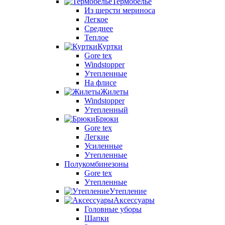
Термобелье
Из шерсти мериноса
Легкое
Среднее
Теплое
Куртки
Gore tex
Windstopper
Утепленные
На флисе
Жилеты
Windstopper
Утепленный
Брюки
Gore tex
Легкие
Усиленные
Утепленные
Полукомбинезоны
Gore tex
Утепленные
Утепление
Аксессуары
Головные уборы
Шапки