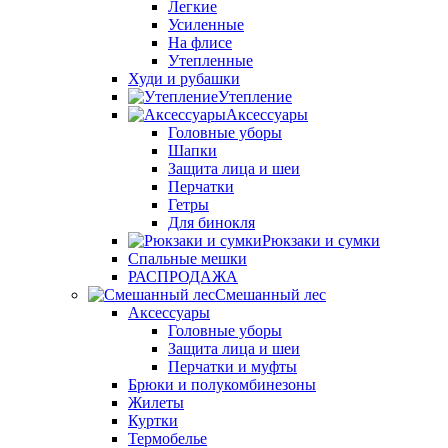
Легкие
Усиленные
На флисе
Утепленные
Худи и рубашки
Утепление
Аксессуары
Головные уборы
Шапки
Защита лица и шеи
Перчатки
Гетры
Для бинокля
Рюкзаки и сумки
Спальные мешки
РАСПРОДАЖА
Смешанный лес
Аксессуары
Головные уборы
Защита лица и шеи
Перчатки и муфты
Брюки и полукомбинезоны
Жилеты
Куртки
Термобелье