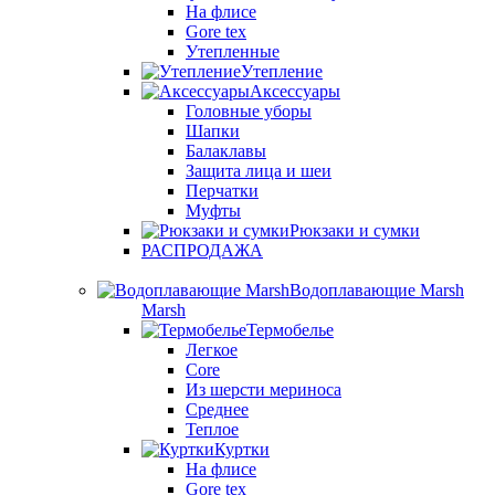
На флисе
Gore tex
Утепленные
Утепление
Аксессуары
Головные уборы
Шапки
Балаклавы
Защита лица и шеи
Перчатки
Муфты
Рюкзаки и сумки
РАСПРОДАЖА
Водоплавающие Marsh
Marsh
Термобелье
Легкое
Core
Из шерсти мериноса
Среднее
Теплое
Куртки
На флисе
Gore tex