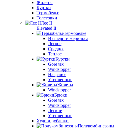
Жилеты
Куртки
Термобелье
Толстовки
Лес II
Elevated II
Термобелье
Из шерсти мериноса
Легкое
Среднее
Теплое
Куртки
Gore tex
Windstopper
На флисе
Утепленные
Жилеты
Windstopper
Брюки
Gore tex
Windstopper
Легкие
Утепленные
Худи и рубашки
Полукомбинезоны