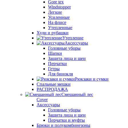
Gore tex
Windstopper
Легкие
Усиленные
На флисе
Утепленные
Худи и рубашки
Утепление
Аксессуары
Головные уборы
Шапки
Защита лица и шеи
Перчатки
Гетры
Для бинокля
Рюкзаки и сумки
Спальные мешки
РАСПРОДАЖА
Смешанный лес
Cover
Аксессуары
Головные уборы
Защита лица и шеи
Перчатки и муфты
Брюки и полукомбинезоны