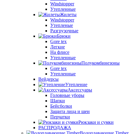
Windstopper
Утепленные
Жилеты
Windstopper
Утепленые
Разгрузочные
Брюки
Gore tex
Легкие
На флисе
Утепленные
Полукомбинезоны
Gore tex
Утепленные
Вейдерсы
Утепление
Аксессуары
Головные уборы
Шапки
Бейсболки
Защита лица и шеи
Перчатки
Рюкзаки и сумки
РАСПРОДАЖА
Водоплавающие Timber