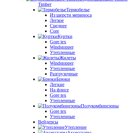
Timber
Термобелье
Из шерсти мериноса
Легкое
Среднее
Core
Куртки
Gore tex
Windstopper
Утепленные
Жилеты
Windstopper
Утепленные
Разгрузочные
Брюки
Легкие
На флисе
Gore tex
Утепленные
Полукомбинезоны
Gore tex
Утепленные
Вейдерсы
Утепление
Аксессуары