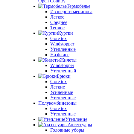
Open Country
Термобелье
Из шерсти мериноса
Легкое
Среднее
Теплое
Куртки
Gore tex
Windstopper
Утепленные
На флисе
Жилеты
Windstopper
Утепленный
Брюки
Gore tex
Легкие
Усиленные
Утепленные
Полукомбинезоны
Gore tex
Утепленные
Утепление
Аксессуары
Головные уборы