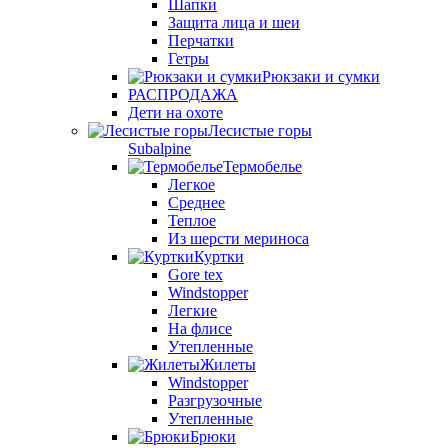
Шапки
Защита лица и шеи
Перчатки
Гетры
Рюкзаки и сумки
РАСПРОДАЖА
Дети на охоте
Лесистые горы
Subalpine
Термобелье
Легкое
Среднее
Теплое
Из шерсти мериноса
Куртки
Gore tex
Windstopper
Легкие
На флисе
Утепленные
Жилеты
Windstopper
Разгрузочные
Утепленные
Брюки